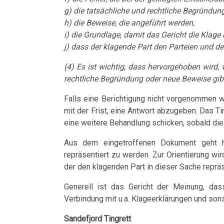
Hodgkin/Non-
....
g) die tatsächliche und rechtliche Begründung
Trnava
Fischer
Naturgesetz
Bin
Hodgkin
Lehrmaterial
h) die Beweise, die angeführt werden,
ich
i) die Grundlage, damit das Gericht die Klage
Interview
27.01.
und
4.
Magenkrebs
nun
j) dass der klagende Part den Parteien und d
mit
-
Übungen
Biologische
auch
Mesotheliom
Dr.
(4) Es ist wichtig, dass hervorgehoben wird,
Binder
Naturgesetz
ein
rechtliche Begründung oder neue Beweise gibt. 
Hamer
an
Multiple
Zweistein?
5.
1998
Pilhar
Falls eine Berichtigung nicht vorgenommen wir
Sklerose
Biologische
mit der Frist, eine Antwort abzugeben. Das Ti
Ein
Walter
02.02.
Naturgesetz
eine weitere Behandlung schicken, sobald die 
Epilepsie
bißchen
Mendel
-
Aus dem eingetroffenen Dokument geht he
Spaß
NOMENKLATUR
Parkinson
über
Mühlstein
repräsentiert zu werden. Zur Orientierung wi
muss
der den klagenden Part in dieser Sache repräs
Dr.
an
DHS
Mundbereich
sein
Hamer,
Dr.
Generell ist das Gericht der Meinung, das
:-)
Hamersche
Nase
N3,
Verbindung mit u.a. Klageerklärungen und so
Hamer
Herde
1997
Zensur
Sandefjord Tingrett
Niere