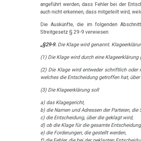
Harmonie
Hamer
angeführt werden, dass Fehler bei der Ents
Dr.
Jahre
Grundsätzliches...
Dr.
Nachdenken:
Herz
auch nicht erkennen, dass mitgeteilt wird, w
an
Hamer
2001
Hamer's
sog.
Die
Mühlstein
Dr.
Die Auskünfte, die im folgenden Abschnit
Hirntumoren
2007
-
Geburtstag
Schulmedizin
fünf
Hamer
Streitgesetz § 29-9 verwiesen:
2017
2024
Biologischen
22.01.
Hodenkarzinom
Germanische
zu
„§29-9.
Die Klage wird genannt. Klageerkläru
Naturgesetze
-
Heilkunde
Treffen
religiösen
90.
Kehlkopf
Dr.
(1) Die Klage wird durch eine Klageerklärung
und
vor
Überzeugungen
Geburtstag
Zum
1.
Hamer
Knochenkrebs
(2) Die Klage wird entweder schriftlich oder
Rechtsstaat
Ort
von
Nachdenken:
Biologische
an
Kongresse:
welches die Entscheidung getroffen hat, über 
Dr.
Verschiedenes
Naturgesetz
Leukämie
Grußwort
VG
....
Alternative
(3) Die Klageerklärung soll
Hamer
von
Hessen
Erstes
Möglichkeiten...
2.
Leberkrebs
a) das Klagegericht,
Dr.
Treffen
Biologische
22.01.
Richtigstellungen?
b) die Namen und Adressen der Parteien, die S
Lungenkrebs
Hamer
Naturgesetz
c) die Entscheidung, über die geklagt wird,
-
Online
Autorisierte
d) ob die Klage für die gesamte Entscheidung 
Lymphknoten
Habilitationsrede
Pilhar
Programm
3.
e) die Forderungen, die gestellt werden,
Akademien?
Uni
an
Biologische
f) die Fehler, die bei der geklagten Entschei