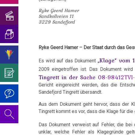
Hilfe...
Geburtstagskonzert
und
Mein
von
sog.
-
Blasenkrebs
Ryke Geerd Hamer
2018
Übersetzungen
Studentenmädchen
der
Viren?
Überzeugen
Sandkollveien 11
Stopp
3229 Sandefjord
Brustkrebs
Psychosomatik
Sie
Geburtstagskonzert
Was
dem
Interview
Über
mich...
2019
ist
Genozid!
Bulimie
für
Abgrenzung
die
Wissenschaft?
Ryke Geerd Hamer – Der Staat durch das Ges
Report
von
Autorin
Im
Das
19.01.
Darmkrebs
München
der
des
Sinne
Video
Vorsicht
-
„Klage“ vom 
Es wird auf das Dokument
Rectum-
Psycho-
Bildungsprogramms
von
zum
Impfung
Dr.
2009 eingetroffen ist. Das Dokument wird 
Telefon-
Ca
Tingrett in der Sache 08-98412TVI
Onkologie
Dr.
Geburtstag
Hamer
Interview
....
Zum
Gericht eingereicht werden, das die Entsc
Hamer?
2022
/
Eierstock
für
Germanische
Jahre
Nachdenken:
Sandefjord Tingrett übersandt.
Gutdenkmenschen
NEWS
Heilkunde
1990
Redlichkeit
Dr.
Impfungen
Hautveränderungen
Aus dem Dokument geht hervor, dass der Klä
2010
-
und
Hamer's
20.01.
Tingrett kommt es vor, dass die Klage für die
Verhaltenscode
Neurodermitis
2000
geistiges
Geburtstag
-
Gespräch
Das Dokument verweist auf Fehler, die be
Eigentum
2023
Biologische
Dr.
Melanom
unklar, welche Fehler als Klagegründe gel
mit
....
Zum