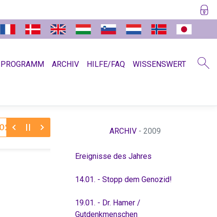
SPROGRAMM
ARCHIV
HILFE/FAQ
WISSENSWERT
30.11.2025:
Dr. Hamer zum Jahreswechsel 11/12
Absc
ARCHIV
- 2009
Ereignisse des Jahres
14.01. - Stopp dem Genozid!
19.01. - Dr. Hamer /
Gutdenkmenschen