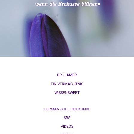
therapeutische
wenn die Krokusse blühen»
1995
Sensation
Dr.
Das
Hamer
ideale
in
Krankenhaus
Radio
Statistik
Steiermark,
ORF
1995
Volksgesundheit
Patientin
DR. HAMER
von
EIN VERMÄCHTNIS
Dr.
WISSENSWERT
Hamer,
ORF
1994
GERMANISCHE HEILKUNDE
SBS
Dr.
VIDEOS
Hamer