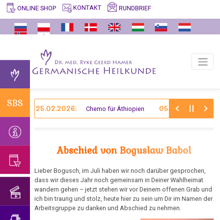
KONTAKT
RUNDBRIEF
ONLINE SHOP
SBS
WISSENSWERT
GERMANISCHE
ARCHIV
VIDEOS
BILDUNGSPROGRAMM
ERFAHRUNGSBERICHTE
HILFE/FAQ
ENTDECKER
/
2025
Sinnvolle
Krokus
Fakten
Die
Wichtige
Entoderm
Germanische
Dr.
Biologische
und
Erkenntnisunterdrückung
Information
Heilkunde
med.
Sonderprogramme
Zurück
Warum
Alt-
Schrift
der
vermitteln
Ryke
der
zum
Germanische
Struktur
Mesoderm
Germanischen
Geerd
Natur
Haupt-
Allgemeine
Heilkunde?
und
Germanische
SBS
Heilkunde
Hamer
Neu-
25.02.2026:
05.02.2026:
Chemo für Äthiopien
Gisel
Archiv
Informationen
Ablauf
Heilkunde
AIDS
Abgrenzung
Mesoderm
Dr.
und
Abschied
Ereignisse
Einstein
von
Sog.
Allergien
Hamer
Ärzte?!
von
Ektoderm
des
der
Therapeuten
über
Dr.
Abschied von Boguslaw Babol
ZWEISTEINe
Asthma
Jahres
Psychologie
Ich
sein
Hamer
Existenz
suche
Übersetzer
Buch
Lieber Bogusch, im Juli haben wir noch darüber gesprochen,
Augenleiden
Kondolenzbuch
Abgrenzung
von
Hilfe...
Geburtstagskonzert
dass wir dieses Jahr noch gemeinsam in Deiner Wahlheimat
und
Mein
für
von
sog.
wandern gehen – jetzt stehen wir vor Deinem offenen Grab und
2018
Blasenkrebs
Übersetzungen
Studentenmädchen
Mag.
der
Viren?
Überzeugen
ich bin traurig und stolz, heute hier zu sein um Dir im Namen der
Arbeitsgruppe zu danken und Abschied zu nehmen.
Ewa
Psychosomatik
Sie
Geburtstagskonzert
Brustkrebs
Was
Interview
Über