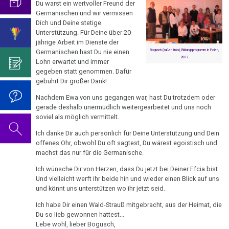
Leimer
mich...
2019
Du warst ein wertvoller Freund der
ist
für
Abgrenzung
die
Bulimie
Germanischen und wir vermissen
Wissenschaft?
Report
13.05.
von
Autorin
Im
Das
Dich und Deine stetige
München
Darmkrebs
-
Unterstützung. Für Deine über 20-
der
des
Sinne
Video
Vorsicht
jährige Arbeit im Dienste der
Abschied
Psycho-
Bildungsprogramms
von
zum
Impfung
Telefon-
Rectum-
Germanischen hast Du nie einen
Bogusch (außen links), Bildungsprogramm in Polen,
von
Onkologie
Dr.
Geburtstag
2007
Lohn erwartet und immer
Interview
Ca
....
Mag.
Zum
Hamer?
2022
gegeben statt genommen. Dafür
für
Germanische
Jahre
gebührt Dir großer Dank!
Ewa
Nachdenken:
Eierstock
NEWS
Heilkunde
1990
Redlichkeit
Dr.
Leimer
Impfungen
Nachdem Ewa von uns gegangen war, hast Du trotzdem oder
2010
-
und
Hamer's
Hautveränderungen
gerade deshalb unermüdlich weitergearbeitet und uns noch
Verhaltenscode
23.06.
2000
geistiges
Geburtstag
soviel als möglich vermittelt.
Gespräch
Neurodermitis
-
Eigentum
2023
Biologische
mit
Ich danke Dir auch persönlich für Deine Unterstützung und Dein
....
Nachruf
Zum
offenes Ohr, obwohl Du oft sagtest, Du wärest egoistisch und
Harmonie
Dr.
Melanom
Jahre
Grundsätzliches...
Dr.
für
Nachdenken:
machst das nur für die Germanische.
Hamer
2001
Hamer's
Mag.
sog.
Die
Herz
2007
Dr.
Ich wünsche Dir von Herzen, dass Du jetzt bei Deiner Efcia bist.
-
Geburtstag
Ewa
Schulmedizin
fünf
Und vielleicht werft ihr beide hin und wieder einen Blick auf uns
Hamer
2017
2024
Hirntumoren
Leimer
und könnt uns unterstützen wo ihr jetzt seid.
Biologischen
Germanische
zu
Naturgesetze
Heilkunde
Ich habe Dir einen Wald-Strauß mitgebracht, aus der Heimat, die
Treffen
religiösen
90.
Hodenkarzinom
30.09.
und
Du so lieb gewonnen hattest...
vor
Überzeugungen
Geburtstag
-
Zum
1.
Lebe wohl, lieber Bogusch,
Rechtsstaat
Kehlkopf