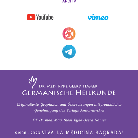
in
ARCHIV
Club
2,
ORF
1992
Dr.
Hamer
-
Fallbeispiel
Revierkonflikt
Dr.
Hamer
in
Originaltexte, Graphiken und Übersetzungen
mit freundlicher
Travemünde
Genehmigung
des Verlags Amici-di-Dirk
1983
©® Dr. med. Mag. theol. Ryke Geerd Hamer
Sanatorium
VIVA LA MEDICINA SAGRADA!
©1998 - 2026
Rosenhof