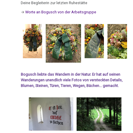
Ort
von
Abschied
Deine Begleiterin zur letzten Ruhestätte
Nachdenken:
Biologische
Kongresse:
Dr.
von
Verschiedenes
Naturgesetz
Grußwort
Knochenkrebs
→
Worte an Bogusch von der Arbeitsgruppe
....
Alternative
Hamer
Boguslaw
von
Erstes
Möglichkeiten...
2.
Leukämie
Babol
Dr.
Treffen
Biologische
Hamer
Richtigstellungen?
Leberkrebs
Naturgesetz
Online
Habilitationsrede
Autorisierte
Programm
Lungenkrebs
3.
Uni
Akademien?
Biologische
Trnava
....
Lymphknoten
Naturgesetz
Bin
Lehrmaterial
Interview
ich
Hodgkin/Non-
und
4.
Bogusch liebte das Wandern in der Natur. Er hat auf seinen
mit
nun
Hodgkin
Übungen
Wanderungen unendlich viele Fotos von versteckten Details,
Biologische
Dr.
auch
Blumen, Steinen, Türen, Tieren, Wegen, Bächen... gemacht.
Naturgesetz
Magenkrebs
Hamer
ein
1998
Zweistein?
5.
Mesotheliom
Biologische
Walter
Ein
Multiple
Naturgesetz
Mendel
bißchen
Sklerose
über
Spaß
NOMENKLATUR
Dr.
muss
Epilepsie