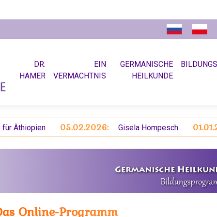
DR.
EIN
GERMANISCHE
BILDUNG
HAMER
VERMÄCHTNIS
HEILKUNDE
05.02.2026:
01.01.202
Äthiopien
Gisela Hompesch
Das Online-Programm