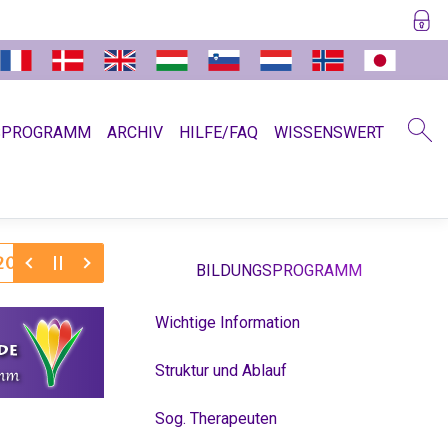
SPROGRAMM
ARCHIV
HILFE/FAQ
WISSENSWERT
6:
30.11.2025:
Dr. Hamer zum Jahreswechsel 11/12
Ab
BILDUNGSPROGRAMM
Wichtige Information
Struktur und Ablauf
Sog. Therapeuten