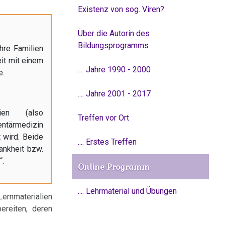
Existenz von sog. Viren?
Über die Autorin des
Bildungsprogramms
hre Familien
eit mit einem
.... Jahre 1990 - 2000
e.
.... Jahre 2001 - 2017
pien (also
Treffen vor Ort
ntärmedizin
 wird. Beide
.... Erstes Treffen
ankheit bzw.
“.
Online Programm
.... Lehrmaterial und Übungen
Lernmaterialien
ereiten, deren