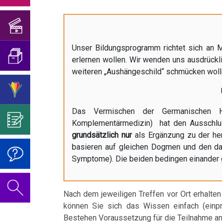
Hilfe...
Geburtstagskonzert
und
Trnava
Mein
von
sog.
Blasenkrebs
2018
Übersetzungen
Studentenmädchen
der
Viren?
Überzeugen
Überprüfungen
Brustkrebs
Psychosomatik
Sie
Geburtstagskonzert
Was
Interview
Unser Bildungsprogramm richtet sich an M
Über
mich...
2019
ist
Bulimie
erlernen wollen. Wir wenden uns ausdrückli
für
Abgrenzung
die
Wissenschaft?
weiteren „Aushängeschild“ schmücken wollen.
Report
von
Autorin
Im
Das
Darmkrebs
Das
München
der
des
Sinne
Video
Vorsicht
Wojtyla-
Rectum-
Psycho-
Bildungsprogramms
von
zum
Impfung
Das Vermischen der Germanischen He
Prinzip
Telefon-
Ca
Komplementärmedizin) hat den Ausschlu
Onkologie
Dr.
Geburtstag
Interview
....
Zum
grundsätzlich nur
als Ergänzung zu der her
Die
Hamer?
2022
Eierstock
basieren auf gleichen Dogmen und den da
für
Germanische
Jahre
Nachdenken:
Hintergründe
Symptome). Die beiden bedingen einander g
NEWS
Heilkunde
1990
Redlichkeit
Dr.
Impfungen
Hautveränderungen
der
2010
-
und
Hamer's
Anti-
Verhaltenscode
Neurodermitis
Nach dem jeweiligen Treffen vor Ort erhalte
2000
geistiges
Geburtstag
Hamer-
Gespräch
können Sie sich das Wissen einfach (einpr
Eigentum
2023
Biologische
Melanom
Hetze
mit
....
Bestehen Voraussetzung für die Teilnahme an 
Zum