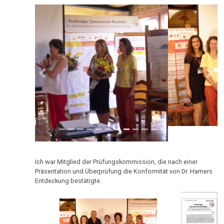
therapeutische
1995
Sensation
Dr.
Das
2013
Hamer
ideale
in
Krankenhaus
Radio
Previous
Next
Statistik
2012
Steiermark,
ORF
1995
Volksgesundheit
2011
Patientin
von
Dr.
Ich war Mitglied der Prüfungskommission, die nach einer
Präsentation und Überprüfung die Konformität von Dr. Hamers
Hamer,
2010
Entdeckung bestätigte.
ORF
1994
Dr.
2009
Hamer