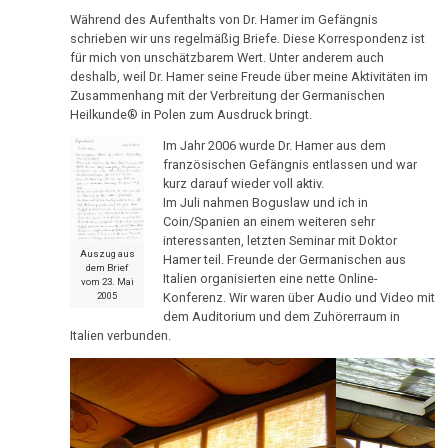
DHS
Hamer,
sein
Während des Aufenthalts von Dr. Hamer im Gefängnis
Parkinson
schrieben wir uns regelmäßig Briefe. Diese Korrespondenz ist
N3,
:-)
für mich von unschätzbarem Wert. Unter anderem auch
Hamersche
1997
deshalb, weil Dr. Hamer seine Freude über meine Aktivitäten im
Mundbereich
Herde
2025
Zensur
Zusammenhang mit der Verbreitung der Germanischen
Bad
bei
Heilkunde® in Polen zum Ausdruck bringt.
Nase
Händigkeit
Godesberg
Google
Im Jahr 2006 wurde Dr. Hamer aus dem
1995
Niere
Hormone
französischen Gefängnis entlassen und war
2024
kurz darauf wieder voll aktiv.
Gespräch
Nierensammelrohr-
Schienen
Im Juli nahmen Boguslaw und ich in
Dr.
Ca
Coin/Spanien an einem weiteren sehr
interessanten, letzten Seminar mit Doktor
Keimblätter
Hamer
Auszug aus
2023
Hamer teil. Freunde der Germanischen aus
Wilms-
mit
dem Brief
Italien organisierten eine nette Online-
Mikroben
vom 23. Mai
Tumor
Prof.
2005
Konferenz. Wir waren über Audio und Video mit
Rius
dem Auditorium und dem Zuhörerraum in
Immunsystem
Pankreas
Italien verbunden.
2022
Dr.
Krebs
Prostata
Hamer
Tiere
in
Psychosen
und
Help
2021
Schilddrüse