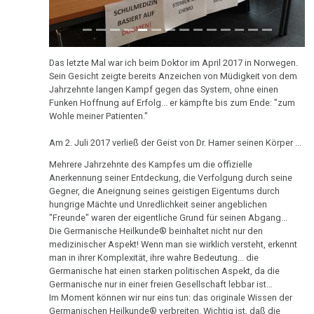
Das letzte Mal war ich beim Doktor im April 2017 in Norwegen.
Sein Gesicht zeigte bereits Anzeichen von Müdigkeit von dem
Jahrzehnte langen Kampf gegen das System, ohne einen
Funken Hoffnung auf Erfolg... er kämpfte bis zum Ende: "zum
Wohle meiner Patienten."
Am 2. Juli 2017 verließ der Geist von Dr. Hamer seinen Körper ...
Mehrere Jahrzehnte des Kampfes um die offizielle
Anerkennung seiner Entdeckung, die Verfolgung durch seine
Gegner, die Aneignung seines geistigen Eigentums durch
hungrige Mächte und Unredlichkeit seiner angeblichen
"Freunde" waren der eigentliche Grund für seinen Abgang...
Die Germanische Heilkunde® beinhaltet nicht nur den
medizinischer Aspekt! Wenn man sie wirklich versteht, erkennt
man in ihrer Komplexität, ihre wahre Bedeutung... die
Germanische hat einen starken politischen Aspekt, da die
Germanische nur in einer freien Gesellschaft lebbar ist…
Im Moment können wir nur eins tun: das originale Wissen der
Germanischen Heilkunde® verbreiten. Wichtig ist, daß die
Germanische in ihrer klaren, unverfälschten Form für