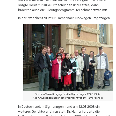
brachten auch die Bildungsprogramm-Teilnehmer etwas mit…
1982
In der Zwischenzeit ist Dr. Hamer nach Norwegen umgezogen.
2003
Hamerscher
Herd,
Hirnmetastase
oder
2002
Artefakt?
Archivmaterial:
altes
2001
Hörbuch
Videos
in
2000
Spanisch,
Vor dem Verwaltungsgericht in Sigmaringen, 12.03.2008 -
Italienisch,
Alle Anwesenden haben eine Vollmacht von Dr. Hamer gehabt.
Tschechisch
In Deutschland, in Sigmaringen, fand am 12.03.2008 ein
weiteres Gerichtsverfahren statt. Dr. Hamer forderte die
1999
Information
Vollstreckung des Gerichtsurteils von 1986, d.h. die Universität
zum
Tübingen sollte endlich die Überprüfung durchführen, die ihr