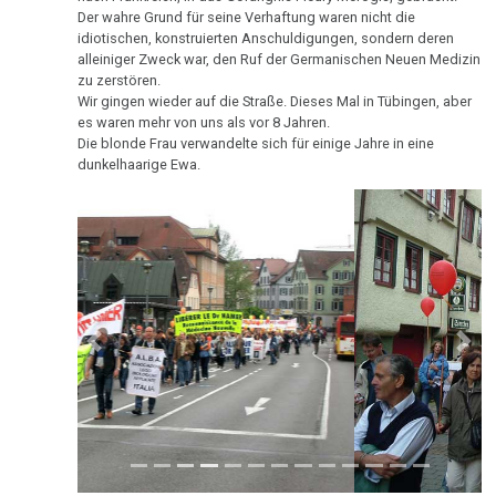
Ort
von
Nachdenken:
Biologische
Der wahre Grund für seine Verhaftung waren nicht die
Geburtstag
Kongresse:
Dr.
Verschiedenes
Naturgesetz
Grußwort
idiotischen, konstruierten Anschuldigungen, sondern deren
Knochenkrebs
....
Alternative
Hamer
alleiniger Zweck war, den Ruf der Germanischen Neuen Medizin
Die
von
Erstes
Möglichkeiten...
zu zerstören.
2.
Leukämie
Bedeutung
Dr.
Treffen
Wir gingen wieder auf die Straße. Dieses Mal in Tübingen, aber
Biologische
der
Hamer
Richtigstellungen?
es waren mehr von uns als vor 8 Jahren.
Leberkrebs
Naturgesetz
Forschungen
Online
Die blonde Frau verwandelte sich für einige Jahre in eine
Habilitationsrede
Autorisierte
dunkelhaarige Ewa.
und
Programm
Lungenkrebs
3.
Uni
Akademien?
Entdeckungen
Biologische
Trnava
....
Lymphknoten
Dr.
Naturgesetz
Bin
Lehrmaterial
Hamers
Interview
ich
Hodgkin/Non-
und
4.
mit
nun
Hodgkin
KREBS
Übungen
Biologische
Dr.
auch
IST
Naturgesetz
Magenkrebs
Hamer
ein
HEILBAR
Previous
Next
1998
Zweistein?
5.
Mesotheliom
Schicksale
Biologische
Walter
Ein
Multiple
Naturgesetz
Mendel
bißchen
Sklerose
über
Spaß
NOMENKLATUR
2026
Dr.
muss
Epilepsie