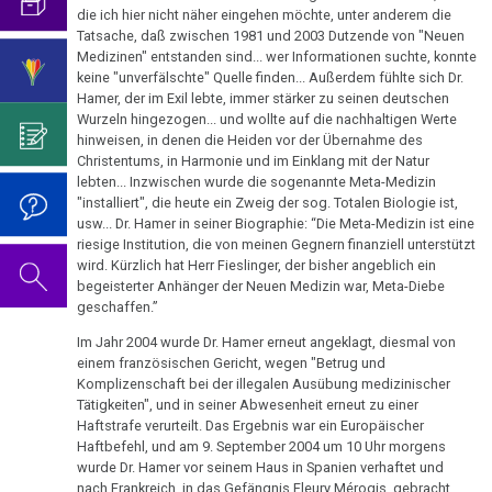
mich...
2019
ist
für
die ich hier nicht näher eingehen möchte, unter anderem die
Abgrenzung
die
Bulimie
Tatsache, daß zwischen 1981 und 2003 Dutzende von "Neuen
Wissenschaft?
Report
von
Autorin
Im
Das
Das
Medizinen" entstanden sind... wer Informationen suchte, konnte
München
Darmkrebs
der
des
Sinne
Video
keine "unverfälschte" Quelle finden... Außerdem fühlte sich Dr.
Vorsicht
Wojtyla-
Psycho-
Bildungsprogramms
von
zum
Hamer, der im Exil lebte, immer stärker zu seinen deutschen
Impfung
Prinzip
Telefon-
Rectum-
Wurzeln hingezogen... und wollte auf die nachhaltigen Werte
Onkologie
Dr.
Geburtstag
Interview
Ca
hinweisen, in denen die Heiden vor der Übernahme des
....
Zum
Die
Hamer?
2022
für
Christentums, in Harmonie und im Einklang mit der Natur
Germanische
Jahre
Nachdenken:
Hintergründe
Eierstock
lebten... Inzwischen wurde die sogenannte Meta-Medizin
NEWS
Heilkunde
1990
Redlichkeit
Dr.
"installiert", die heute ein Zweig der sog. Totalen Biologie ist,
Impfungen
der
2010
-
und
Hamer's
usw... Dr. Hamer in seiner Biographie: “Die Meta-Medizin ist eine
Hautveränderungen
Anti-
Verhaltenscode
riesige Institution, die von meinen Gegnern finanziell unterstützt
2000
geistiges
Geburtstag
Hamer-
Gespräch
wird. Kürzlich hat Herr Fieslinger, der bisher angeblich ein
Neurodermitis
Eigentum
2023
Biologische
Hetze
mit
begeisterter Anhänger der Neuen Medizin war, Meta-Diebe
....
Zum
geschaffen.”
Harmonie
Dr.
Melanom
Jahre
Grundsätzliches...
Dr.
Nachdenken:
Festschrift
Hamer
Im Jahr 2004 wurde Dr. Hamer erneut angeklagt, diesmal von
2001
Hamer's
sog.
Die
für
Herz
2007
Dr.
einem französischen Gericht, wegen "Betrug und
-
Geburtstag
Schulmedizin
fünf
Dr.
Komplizenschaft bei der illegalen Ausübung medizinischer
Hamer
2017
2024
Hirntumoren
Tätigkeiten", und in seiner Abwesenheit erneut zu einer
Biologischen
Hamer
Germanische
zu
Haftstrafe verurteilt. Das Ergebnis war ein Europäischer
Naturgesetze
zu
Heilkunde
Treffen
religiösen
90.
Hodenkarzinom
Haftbefehl, und am 9. September 2004 um 10 Uhr morgens
seinem
und
vor
Überzeugungen
Geburtstag
wurde Dr. Hamer vor seinem Haus in Spanien verhaftet und
Zum
1.
80.
Rechtsstaat
nach Frankreich, in das Gefängnis Fleury Mérogis, gebracht.
Kehlkopf