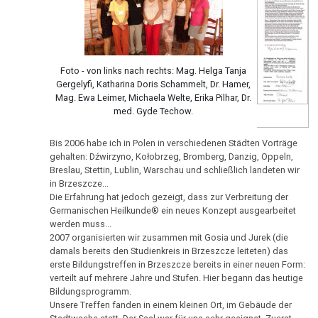
in
Club
2,
2008
Foto - von links nach rechts: Mag. Helga Tanja
ORF
Gergelyfi, Katharina Doris Schammelt, Dr. Hamer,
1992
Mag. Ewa Leimer, Michaela Welte, Erika Pilhar, Dr.
med. Gyde Techow.
Dr.
2007
Hamer
Bis 2006 habe ich in Polen in verschiedenen Städten Vorträge
-
gehalten: Dźwirzyno, Kołobrzeg, Bromberg, Danzig, Oppeln,
Breslau, Stettin, Lublin, Warschau und schließlich landeten wir
Fallbeispiel
in Brzeszcze...
2006
Revierkonflikt
Die Erfahrung hat jedoch gezeigt, dass zur Verbreitung der
Germanischen Heilkunde® ein neues Konzept ausgearbeitet
Dr.
werden muss...
Hamer
2007 organisierten wir zusammen mit Gosia und Jurek (die
2005
in
damals bereits den Studienkreis in Brzeszcze leiteten) das
erste Bildungstreffen in Brzeszcze bereits in einer neuen Form:
Travemünde
verteilt auf mehrere Jahre und Stufen. Hier begann das heutige
1983
Bildungsprogramm.
Unsere Treffen fanden in einem kleinen Ort, im Gebäude der
2004
Sanatorium
Stadtwache statt. Der Saal war für uns sehr geeignet. Zuerst
Rosenhof
sorgte Gosia für süße Erfrischungen und Kaffee, dann