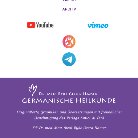
Originaltexte, Graphiken und Übersetzungen
mit freundlicher
Genehmigung
des Verlags Amici-di-Dirk
©® Dr. med. Mag. theol. Ryke Geerd Hamer