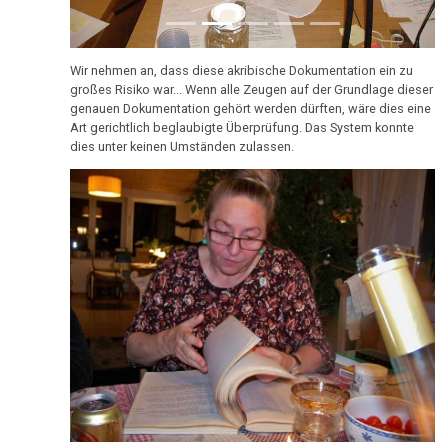
1988
Wir nehmen an, dass diese akribische Dokumentation ein zu
großes Risiko war... Wenn alle Zeugen auf der Grundlage dieser
genauen Dokumentation gehört werden dürften, wäre dies eine
Art gerichtlich beglaubigte Überprüfung. Das System konnte
1987
dies unter keinen Umständen zulassen.
1986
1985
1984
2016, während meines Besuches in Sandefjord, hatte ich die