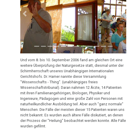
Pflanzen
TV,
ORF
Schizophrenie
1995
Previous
Next
2020
Speiseröhren-
Rauchen
Dr.
Ca
und
Hamer
Krebs
über
Syndrom
2017
AIDS,
Metastasen
Tinnitus
ARD
Und vom 8. bis 10. September 2006 fand am gleichen Ort eine
und
Medikationen
Uterus
weitere Überprüfung der Naturgesetze statt, diesmal unter der
ORF
Schirmherrschaft unseres Unabhängigen Internationalen
2016
Tumormarker
1995
Zähne
Gerichtshofs. Dr. Hamer nannte diese Versammlung
"Wissenschafts - Thing". (unabhängiges freies
Schmerzen
Dr.
Zuckerkrankheiten
Wissenschaftstribunal). Daran nahmen 12 Ärzte, 14 Patienten
mit ihren Familienangehörigen, Biologen, Physiker und
Hamer
Therapie
2015
Ingenieure, Pädagogen und eine große Zahl von Personen mit
Diabetes
und
naturheilkundlicher Ausbildung teil. Aber auch "ganz normale"
Pilhar
Mein
Menschen. Die Fälle der meisten dieser 15 Patienten waren uns
in
nicht bekannt. Es wurden auch ältere Fälle diskutiert, an denen
Studentenmädchen,
der Prozess der "Heilung" beobachtet werden konnte. Alle Fälle
3nach9,
die
2014
wurden gefilmt.
3sat