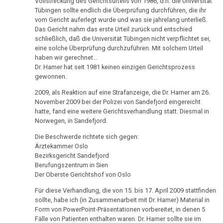
vom Gericht auferlegt wurde und was sie jahrelang unterließ.
Nachdenken
Das Gericht nahm das erste Urteil zurück und entschied
1998
schließlich, daß die Universität Tübingen nicht verpflichtet sei,
eine solche Überprüfung durchzuführen. Mit solchem Urteil
haben wir gerechnet…
Dr. Hamer hat seit 1981 keinen einzigen Gerichtsprozess
gewonnen.
1997
2009, als Reaktion auf eine Strafanzeige, die Dr. Hamer am 26.
November 2009 bei der Polizei von Sandefjord eingereicht
hatte, fand eine weitere Gerichtsverhandlung statt. Diesmal in
Norwegen, in Sandefjord.
1996
Die Beschwerde richtete sich gegen:
Ärztekammer Oslo
Bezirksgericht Sandefjord
Berufungszentrum in Sien
1995
Der Oberste Gerichtshof von Oslo
Für diese Verhandlung, die von 15. bis 17. April 2009 stattfinden
sollte, habe ich (in Zusammenarbeit mit Dr. Hamer) Material in
Form von PowerPoint-Präsentationen vorbereitet, in denen 5
1994
Fälle von Patienten enthalten waren. Dr. Hamer sollte sie im
Gerichtsaal vorstellen. Wir platzierten 3 Monitore, auf denen
man diese Präsentation sehen konnte, während Dr. Hamer die