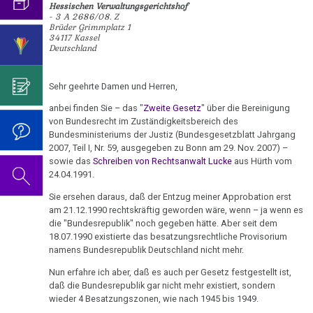
Genozid!
mich...
2019
Hessischen Verwaltungsgerichtshof
ist
für
Abgrenzung
die
Bulimie
- 3 A 2686/08. Z
Wissenschaft?
Report
Brüder Grimmplatz 1
19.01.
von
Autorin
Im
Das
34117 Kassel
München
Darmkrebs
-
der
des
Sinne
Video
Deutschland
Vorsicht
Dr.
Psycho-
Bildungsprogramms
von
zum
Impfung
Telefon-
Rectum-
Hamer
Onkologie
Dr.
Geburtstag
Interview
Sehr geehrte Damen und Herren,
Ca
....
/
Zum
Hamer?
2022
für
Germanische
Jahre
anbei finden Sie – das "
Zweite Gesetz
" über die Bereinigung
Gutdenkmenschen
Nachdenken:
Eierstock
NEWS
von Bundesrecht im Zuständigkeitsbereich des
Heilkunde
1990
Redlichkeit
Dr.
Impfungen
Bundesministeriums der Justiz (Bundesgesetzblatt Jahrgang
2010
20.01.
-
und
Hamer's
Hautveränderungen
2007, Teil I, Nr. 59, ausgegeben zu Bonn am 29. Nov. 2007) –
Verhaltenscode
-
2000
geistiges
Geburtstag
sowie das
Schreiben von Rechtsanwalt Lucke
aus Hürth vom
Gespräch
Neurodermitis
Dr.
Eigentum
2023
24.04.1991.
Biologische
mit
....
Hamer
Zum
Harmonie
Dr.
Sie ersehen daraus, daß der Entzug meiner Approbation erst
Melanom
Jahre
Grundsätzliches...
Dr.
an
Nachdenken:
am 21.12.1990 rechtskräftig geworden wäre, wenn – ja wenn es
Hamer
2001
Hamer's
Mühlstein
die "Bundesrepublik" noch gegeben hätte. Aber seit dem
sog.
Die
Herz
2007
Dr.
-
Geburtstag
18.07.1990 existierte das besatzungsrechtliche Provisorium
Schulmedizin
fünf
Hamer
namens Bundesrepublik Deutschland nicht mehr.
22.01.
2017
2024
Hirntumoren
Biologischen
Germanische
zu
-
Nun erfahre ich aber, daß es auch per Gesetz festgestellt ist,
Naturgesetze
Heilkunde
Treffen
religiösen
90.
Hodenkarzinom
Dr.
daß die Bundesrepublik gar nicht mehr existiert, sondern
und
vor
Überzeugungen
Geburtstag
wieder 4 Besatzungszonen, wie nach 1945 bis 1949.
Hamer
Zum
1.
Rechtsstaat
Kehlkopf