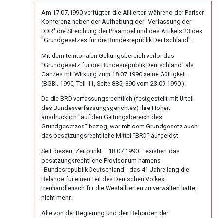
Ort
von
an
Nachdenken:
Biologische
Kongresse:
Dr.
Am 17.07.1990 verfügten die Alliierten während der Pariser
VG
Verschiedenes
Naturgesetz
Grußwort
Knochenkrebs
....
Alternative
Konferenz neben der Aufhebung der "Verfassung der
Hamer
Hessen
von
DDR" die Streichung der Präambel und des Artikels 23 des
Erstes
Möglichkeiten...
2.
Leukämie
Dr.
"Grundgesetzes für die Bundesrepublik Deutschland".
Treffen
22.01.
Biologische
Hamer
Richtigstellungen?
Mit dem territorialen Geltungsbereich verlor das
Leberkrebs
-
Naturgesetz
Online
"Grundgesetz für die Bundesrepublik Deutschland" als
Pilhar
Habilitationsrede
Autorisierte
Ganzes mit Wirkung zum 18.07.1990 seine Gültigkeit.
Programm
Lungenkrebs
3.
an
Uni
Akademien?
(BGBI. 1990, Teil 11, Seite 885, 890 vom 23.09.1990 ).
Biologische
Fischer
Trnava
....
Lymphknoten
Da die BRD verfassungsrechtlich (festgestellt mit Urteil
Naturgesetz
Bin
Lehrmaterial
des Bundesverfassungsgerichtes) ihre Hoheit
27.01.
Interview
ich
Hodgkin/Non-
ausdrücklich "auf den Geltungsbereich des
und
4.
-
mit
nun
Grundgesetzes" bezog, war mit dem Grundgesetz auch
Hodgkin
Übungen
Biologische
das besatzungsrechtliche Mittel "BRD" aufgelöst.
Binder
Dr.
auch
Naturgesetz
Magenkrebs
an
Hamer
ein
Seit diesem Zeitpunkt – 18.07.1990 – existiert das
Pilhar
1998
Zweistein?
besatzungsrechtliche Provisorium namens
5.
Mesotheliom
"Bundesrepublik Deutschland", das 41 Jahre lang die
Biologische
02.02.
Belange für einen Teil des Deutschen Volkes
Walter
Ein
Multiple
Naturgesetz
treuhändlerisch für die Westalliierten zu verwalten hatte,
-
Mendel
bißchen
Sklerose
nicht mehr.
Mühlstein
über
Spaß
NOMENKLATUR
Alle von der Regierung und den Behörden der
an
Dr.
muss
Epilepsie