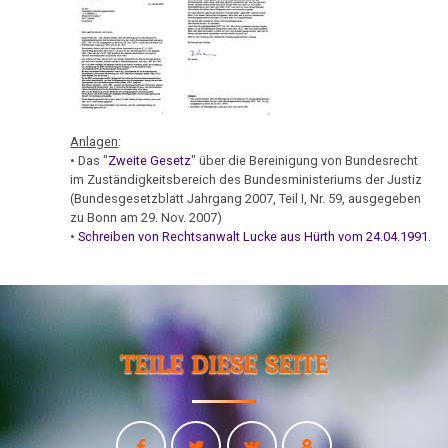
therapeutische
1995
Sensation
14.03.
-
Dr.
Das
Dr.
Hamer
ideale
Hamer
in
Krankenhaus
an
Radio
Anlagen
:
Vitz
Statistik
Steiermark,
• Das "
Zweite Gesetz
" über die Bereinigung von Bundesrecht
ORF
im Zuständigkeitsbereich des Bundesministeriums der Justiz
15.03.
(Bundesgesetzblatt Jahrgang 2007, Teil I, Nr. 59, ausgegeben
1995
-
zu Bonn am 29. Nov. 2007)
•
Schreiben von Rechtsanwalt Lucke aus Hürth vom 24.04.1991
.
Dr.
Volksgesundheit
Patientin
Hamer
von
an
Dr.
Lohse
Hamer,
ORF
19.03.
TEILE DIESE SEITE
1994
-
NP-
Dr.
Coburg:
Hamer