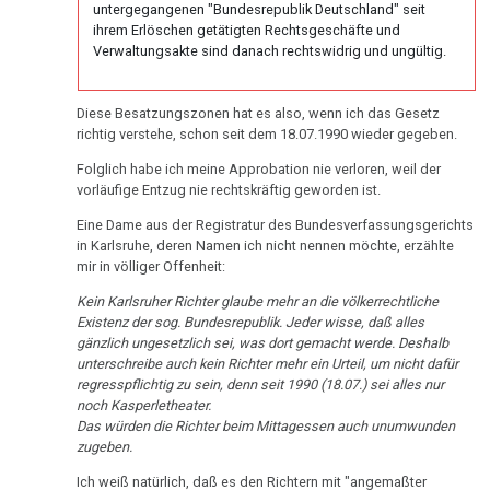
untergegangenen "Bundesrepublik Deutschland" seit
Dr.
DHS
Hamer,
sein
ihrem Erlöschen getätigten Rechtsgeschäfte und
Parkinson
Hamer
N3,
:-)
Verwaltungsakte sind danach rechtswidrig und ungültig.
Hamersche
1997
Mundbereich
05.02.
Herde
Zensur
-
Diese Besatzungszonen hat es also, wenn ich das Gesetz
Bad
bei
Nase
Händigkeit
richtig verstehe, schon seit dem 18.07.1990 wieder gegeben.
Kommentar
Godesberg
Google
Dr.
1995
Folglich habe ich meine Approbation nie verloren, weil der
Niere
Hormone
vorläufige Entzug nie rechtskräftig geworden ist.
Hamer
Gespräch
Nierensammelrohr-
Schienen
Eine Dame aus der Registratur des Bundesverfassungsgerichts
17.02.
Dr.
Ca
in Karlsruhe, deren Namen ich nicht nennen möchte, erzählte
-
Keimblätter
Hamer
mir in völliger Offenheit:
Wilms-
Dr.
mit
Kein Karlsruher Richter glaube mehr an die völkerrechtliche
Mikroben
Tumor
Hamer
Prof.
Existenz der sog. Bundesrepublik. Jeder wisse, daß alles
an
Rius
gänzlich ungesetzlich sei, was dort gemacht werde. Deshalb
Immunsystem
Pankreas
unterschreibe auch kein Richter mehr ein Urteil, um nicht dafür
Petrovic
regresspflichtig zu sein, denn seit 1990 (18.07.) sei alles nur
Dr.
Krebs
Prostata
noch Kasperletheater.
24.02.
Hamer
Das würden die Richter beim Mittagessen auch unumwunden
-
Tiere
in
Psychosen
zugeben.
Erika
und
Help
Ich weiß natürlich, daß es den Richtern mit "angemaßter
Schilddrüse