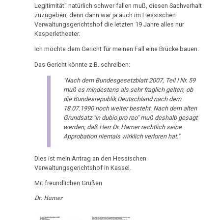
Pilhar
Pflanzen
TV,
Legitimität" natürlich schwer fallen muß, diesen Sachverhalt
an
ORF
zuzugeben, denn dann war ja auch im Hessischen
Schizophrenie
Petrovic
Verwaltungsgerichtshof die letzten 19 Jahre alles nur
1995
Kasperletheater.
Speiseröhren-
02.03.
Rauchen
Dr.
Ich möchte dem Gericht für meinen Fall eine Brücke bauen.
Ca
-
und
Hamer
Das Gericht könnte z.B. schreiben:
Dr.
Krebs
über
Syndrom
Hamer
AIDS,
"Nach dem Bundesgesetzblatt 2007, Teil I Nr. 59
Metastasen
Tinnitus
muß es mindestens als sehr fraglich gelten, ob
an
ARD
die Bundesrepublik Deutschland nach dem
Tingrett
und
Medikationen
18.07.1990 noch weiter besteht. Nach dem alten
Uterus
(N)
ORF
Grundsatz "in dubio pro reo" muß deshalb gesagt
Tumormarker
1995
werden, daß Herr Dr. Hamer rechtlich seine
Zähne
12.03.
Approbation niemals wirklich verloren hat."
-
Schmerzen
Dr.
Zuckerkrankheiten
Freie
Hamer
Dies ist mein Antrag an den Hessischen
Therapie
Diabetes
Verwaltungsgerichtshof in Kassel.
Presse:
und
Neue
Pilhar
Mit freundlichen Grüßen
Mein
Medizin
in
Dr. Hamer
Studentenmädchen,
im
3nach9,
die
Visier
3sat