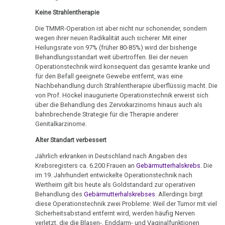
Dr.
DHS
Hamer,
sein
Keine Strahlentherapie
Parkinson
Hamer
N3,
:-)
Die TMMR-Operation ist aber nicht nur schonender, sondern
Hamersche
1997
wegen ihrer neuen Radikalität auch sicherer. Mit einer
Mundbereich
05.02.
Herde
Zensur
Heilungsrate von 97% (früher 80-85%) wird der bisherige
-
Bad
bei
Behandlungsstandart weit übertroffen. Bei der neuen
Nase
Händigkeit
Kommentar
Godesberg
Google
Operationstechnik wird konsequent das gesamte kranke und
Dr.
für den Befall geeignete Gewebe entfernt, was eine
1995
Niere
Hormone
Nachbehandlung durch Strahlentherapie überflüssig macht. Die
Hamer
von Prof. Höckel inaugurierte Operationstechnik erweist sich
Gespräch
Nierensammelrohr-
Schienen
über die Behandlung des Zervixkarzinoms hinaus auch als
17.02.
Dr.
Ca
bahnbrechende Strategie für die Therapie anderer
-
Keimblätter
Hamer
Genitalkarzinome.
Wilms-
Dr.
mit
Alter Standart verbessert
Mikroben
Tumor
Hamer
Prof.
Jährlich erkranken in Deutschland nach Angaben des
an
Rius
Immunsystem
Pankreas
Krebsregisters ca. 6.200 Frauen an
Gebärmutterhalskrebs
. Die
Petrovic
im 19. Jahrhundert entwickelte Operationstechnik nach
Dr.
Krebs
Prostata
Wertheim gilt bis heute als Goldstandard zur operativen
24.02.
Hamer
Behandlung des
Gebärmutterhalskrebses
. Allerdings birgt
-
Tiere
in
Psychosen
diese Operationstechnik zwei Probleme: Weil der Tumor mit viel
Erika
Sicherheitsabstand entfernt wird, werden häufig Nerven
und
Help
verletzt, die die Blasen-, Enddarm- und Vaginalfunktionen
Schilddrüse