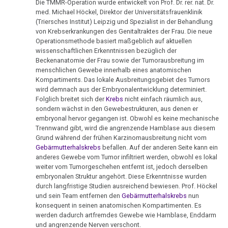
Ort
von
Die TMMR-Operation wurde entwickelt von Prof. Dr. rer. nat. Dr.
an
Nachdenken:
Biologische
Kongresse:
med. Michael Höckel, Direktor der Universitätsfrauenklinik
Dr.
VG
Verschiedenes
Naturgesetz
Grußwort
Knochenkrebs
....
Alternative
(Triersches Institut) Leipzig und Spezialist in der Behandlung
Hamer
Hessen
von
von Krebserkrankungen des Genitaltraktes der Frau. Die neue
Erstes
Möglichkeiten...
2.
Leukämie
Operationsmethode basiert maßgeblich auf aktuellen
Dr.
Treffen
22.01.
Biologische
wissenschaftlichen Erkenntnissen bezüglich der
Hamer
Richtigstellungen?
Leberkrebs
Beckenanatomie der Frau sowie der Tumorausbreitung im
-
Naturgesetz
Online
menschlichen Gewebe innerhalb eines anatomischen
Pilhar
Habilitationsrede
Autorisierte
Programm
Kompartiments. Das lokale Ausbreitungsgebiet des Tumors
Lungenkrebs
3.
an
Uni
Akademien?
wird demnach aus der Embryonalentwicklung determiniert.
Biologische
Fischer
Trnava
....
Folglich breitet sich der
Krebs
nicht einfach räumlich aus,
Lymphknoten
Naturgesetz
Bin
sondern wächst in den Gewebestrukturen, aus denen er
Lehrmaterial
27.01.
embryonal hervor gegangen ist. Obwohl es keine mechanische
Interview
ich
Hodgkin/Non-
und
4.
Trennwand gibt, wird die angrenzende Harnblase aus diesem
-
mit
nun
Hodgkin
Übungen
Grund während der frühen Karzinomausbreitung nicht vom
Biologische
Binder
Dr.
auch
Gebärmutterhalskrebs
befallen. Auf der anderen Seite kann ein
Naturgesetz
Magenkrebs
an
Hamer
ein
anderes Gewebe vom Tumor infiltriert werden, obwohl es lokal
weiter vom Tumorgeschehen entfernt ist, jedoch derselben
Pilhar
1998
Zweistein?
5.
Mesotheliom
embryonalen Struktur angehört. Diese Erkenntnisse wurden
Biologische
durch langfristige Studien ausreichend bewiesen. Prof. Höckel
02.02.
Walter
Ein
Multiple
und sein Team entfernen den
Gebärmutterhalskrebs
nun
Naturgesetz
-
Mendel
bißchen
konsequent in seinen anatomischen Kompartimenten. Es
Sklerose
Mühlstein
über
Spaß
werden dadurch artfremdes Gewebe wie Harnblase, Enddarm
NOMENKLATUR
an
und angrenzende Nerven verschont.
Dr.
muss
Epilepsie