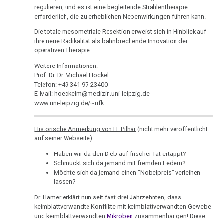
Pilhar
Pflanzen
TV,
regulieren, und es ist eine begleitende Strahlentherapie
an
ORF
erforderlich, die zu erheblichen Nebenwirkungen führen kann.
Schizophrenie
Petrovic
1995
Die totale mesometriale Resektion erweist sich in Hinblick auf
Speiseröhren-
ihre neue Radikalität als bahnbrechende Innovation der
02.03.
Rauchen
Dr.
Ca
operativen Therapie.
-
und
Hamer
Weitere Informationen:
Dr.
Krebs
über
Syndrom
Prof. Dr. Dr. Michael Höckel
Hamer
AIDS,
Telefon: +49 341 97-23400
Metastasen
Tinnitus
an
ARD
E-Mail: hoeckelm@medizin.uni-leipzig.de
Tingrett
und
www.uni-leipzig.de/~ufk
Medikationen
Uterus
(N)
ORF
Tumormarker
1995
Zähne
Historische Anmerkung von H. Pilhar
(nicht mehr veröffentlicht
12.03.
auf seiner Webseite):
-
Schmerzen
Dr.
Zuckerkrankheiten
Haben wir da den Dieb auf frischer Tat ertappt?
Freie
Hamer
Schmückt sich da jemand mit fremden Federn?
Therapie
Diabetes
Presse:
und
Möchte sich da jemand einen "Nobelpreis" verleihen
Neue
Pilhar
lassen?
Mein
Medizin
in
Studentenmädchen,
Dr. Hamer erklärt nun seit fast drei Jahrzehnten, dass
im
3nach9,
keimblattverwandte Konflikte mit keimblattverwandten Gewebe
die
Visier
3sat
und keimblattverwandten
Mikroben
zusammenhängen! Diese