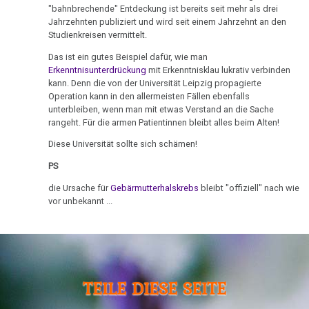
therapeutische
"bahnbrechende" Entdeckung ist bereits seit mehr als drei
1995
Sensation
14.03.
Jahrzehnten publiziert und wird seit einem Jahrzehnt an den
Studienkreisen vermittelt.
-
Dr.
Das
Dr.
Hamer
Das ist ein gutes Beispiel dafür, wie man
ideale
Erkenntnisunterdrückung
mit Erkenntnisklau lukrativ verbinden
Hamer
in
Krankenhaus
kann. Denn die von der Universität Leipzig propagierte
an
Radio
Operation kann in den allermeisten Fällen ebenfalls
Vitz
Statistik
Steiermark,
unterbleiben, wenn man mit etwas Verstand an die Sache
rangeht. Für die armen Patientinnen bleibt alles beim Alten!
ORF
15.03.
1995
Diese Universität sollte sich schämen!
-
Dr.
PS
Volksgesundheit
Patientin
Hamer
von
die Ursache für
Gebärmutterhalskrebs
bleibt "offiziell" nach wie
an
Dr.
vor unbekannt ...
Lohse
Hamer,
ORF
19.03.
1994
-
NP-
Dr.
TEILE DIESE SEITE
Coburg:
Hamer