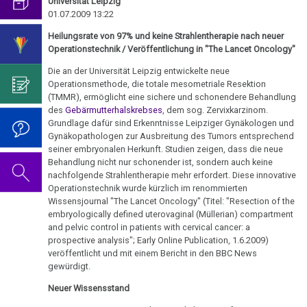
Genozid!
mich...
2019
Universität Leipzig
ist
für
Abgrenzung
die
Bulimie
01.07.2009 13:22
Wissenschaft?
Report
19.01.
von
Autorin
Im
Das
Heilungsrate von 97% und keine Strahlentherapie nach neuer
München
Darmkrebs
-
der
des
Sinne
Video
Operationstechnik / Veröffentlichung in "The Lancet Oncology"
Vorsicht
Dr.
Psycho-
Bildungsprogramms
von
zum
Impfung
Telefon-
Rectum-
Die an der Universität Leipzig entwickelte neue
Hamer
Onkologie
Dr.
Geburtstag
Interview
Operationsmethode, die totale mesometriale Resektion
Ca
....
/
Zum
Hamer?
2022
(TMMR), ermöglicht eine sichere und schonendere Behandlung
für
Germanische
Jahre
Gutdenkmenschen
des
Gebärmutterhalskrebses
, dem sog. Zervixkarzinom.
Nachdenken:
Eierstock
NEWS
Heilkunde
1990
Redlichkeit
Dr.
Grundlage dafür sind Erkenntnisse Leipziger Gynäkologen und
Impfungen
2010
Gynäkopathologen zur Ausbreitung des Tumors entsprechend
20.01.
-
und
Hamer's
Hautveränderungen
Verhaltenscode
seiner embryonalen Herkunft. Studien zeigen, dass die neue
-
2000
geistiges
Geburtstag
Gespräch
Behandlung nicht nur schonender ist, sondern auch keine
Neurodermitis
Dr.
Eigentum
2023
nachfolgende Strahlentherapie mehr erfordert. Diese innovative
Biologische
mit
....
Hamer
Zum
Operationstechnik wurde kürzlich im renommierten
Harmonie
Dr.
Melanom
Jahre
Grundsätzliches...
Dr.
Wissensjournal "The Lancet Oncology" (Titel: "Resection of the
an
Nachdenken:
Hamer
embryologically defined uterovaginal (Müllerian) compartment
2001
Hamer's
Mühlstein
sog.
Die
Herz
2007
Dr.
and pelvic control in patients with cervical cancer: a
-
Geburtstag
Schulmedizin
fünf
prospective analysis"; Early Online Publication, 1.6.2009)
Hamer
22.01.
2017
2024
Hirntumoren
Biologischen
Germanische
veröffentlicht und mit einem Bericht in den BBC News
zu
-
gewürdigt.
Naturgesetze
Heilkunde
Treffen
religiösen
90.
Hodenkarzinom
Dr.
und
Neuer Wissensstand
vor
Überzeugungen
Geburtstag
Hamer
Zum
1.
Rechtsstaat
Kehlkopf