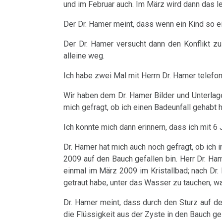
und im Februar auch. Im März wird dann das l
TV,
Pilhar
Ca
ORF
an
Der Dr. Hamer meint, dass wenn ein Kind so ei
Syndrom
Rauchen
1995
Petrovic
Der Dr. Hamer versucht dann den Konflikt zu 
und
Tinnitus
alleine weg.
Dr.
02.03.
Krebs
Ich habe zwei Mal mit Herrn Dr. Hamer telefoni
Hamer
-
Uterus
Metastasen
über
Dr.
Wir haben dem Dr. Hamer Bilder und Unterlage
Zähne
AIDS,
mich gefragt, ob ich einen Badeunfall gehabt 
Hamer
Medikationen
ARD
an
Zuckerkrankheiten
Ich konnte mich dann erinnern, dass ich mit 6
Tumormarker
und
Tingrett
Dr. Hamer hat mich auch noch gefragt, ob ich i
Diabetes
ORF
(N)
Schmerzen
2009 auf den Bauch gefallen bin. Herr Dr. Ham
1995
einmal im März 2009 im Kristallbad; nach Dr. 
12.03.
Therapie
getraut habe, unter das Wasser zu tauchen, was
Dr.
-
Dr. Hamer meint, dass durch den Sturz auf de
Mein
Hamer
Freie
die Flüssigkeit aus der Zyste in den Bauch gel
Studentenmädchen,