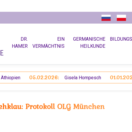
DR.
EIN
GERMANISCHE
BILDUNG
HAMER
VERMÄCHTNIS
HEILKUNDE
05.02.2026:
01.01.2026:
pien
Gisela Hompesch
ehklau: Protokoll OLG München