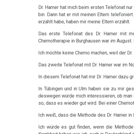
und
Presse:
Dr. Hamer hat mich beim ersten Telefonat nur 
die
Pilhar
Neue
bin. Dann hat er mit meinen Eltern telefonier
therapeutische
in
Medizin
erzählt habe, haben mir meine Eltern erzählt.
Sensation
3nach9,
im
Das erste Telefonat des Dr. Hamer mit mi
3sat
Visier
Das
Chemotherapie in Burghausen war im August. 
1995
ideale
14.03.
Ich möchte keine Chemo machen, weil der Dr. 
Krankenhaus
Dr.
-
Das zweite Telefonat mit Dr. Hamer war im N
Hamer
Dr.
Statistik
In diesem Telefonat hat mir Dr. Hamer dazu gra
in
Hamer
Radio
In Tübingen und in Ulm haben sie zu mir gesa
an
deswegen würde mich interessieren, ob man 
Steiermark,
Vitz
so, dass es wieder gut wird. Bei einer Chemot
Volksgesundheit
ORF
15.03.
Ich weiß, dass die Methode des Dr. Hamer in 
1995
-
Ich würde es gut finden, wenn die Methode
Patientin
Dr.