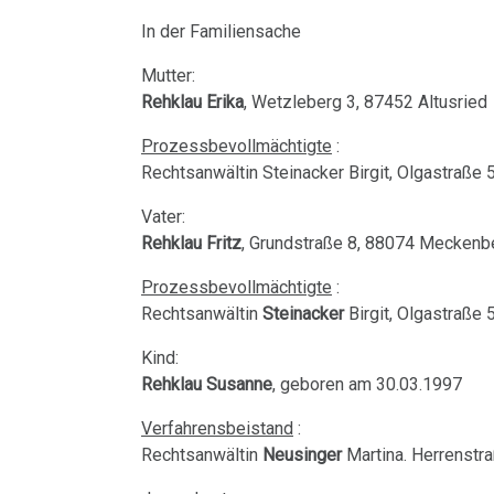
Harmonie
Hamer
Dr.
Jahre
Grundsätzliches...
Dr.
Nachdenken:
In der Familiensache
Herz
an
Hamer
2001
Hamer's
sog.
Die
Mutter:
Mühlstein
Dr.
Hirntumoren
2007
-
Geburtstag
Schulmedizin
fünf
Rehklau Erika
, Wetzleberg 3, 87452 Altusried
Hamer
2017
2024
Biologischen
22.01.
Hodenkarzinom
Germanische
zu
Prozessbevollmächtigte
:
Naturgesetze
-
Rechtsanwältin Steinacker Birgit, Olgastraße 
Heilkunde
Treffen
religiösen
90.
Kehlkopf
Dr.
und
vor
Überzeugungen
Geburtstag
Zum
1.
Vater:
Hamer
Knochenkrebs
Rehklau Fritz
, Grundstraße 8, 88074 Meckenb
Rechtsstaat
Ort
von
Nachdenken:
Biologische
an
Kongresse:
Dr.
Verschiedenes
Naturgesetz
Prozessbevollmächtigte
:
Leukämie
Grußwort
VG
....
Alternative
Rechtsanwältin
Steinacker
Birgit, Olgastraße 
Hamer
von
Hessen
Erstes
Möglichkeiten...
2.
Leberkrebs
Kind:
Dr.
Treffen
Biologische
Rehklau Susanne
, geboren am 30.03.1997
22.01.
Richtigstellungen?
Lungenkrebs
Hamer
Naturgesetz
-
Online
Verfahrensbeistand
:
Autorisierte
Lymphknoten
Habilitationsrede
Pilhar
Programm
3.
Rechtsanwältin
Neusinger
Martina. Herrenstr
Akademien?
Uni
an
Biologische