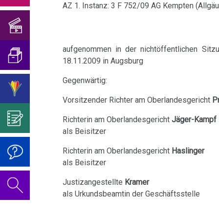
Hilfe...
Geburtstagskonzert
und
AZ 1. Instanz: 3 F 752/09 AG Kempten (Allgäu
Mein
von
sog.
-
Blasenkrebs
2018
Übersetzungen
Studentenmädchen
der
Viren?
Überzeugen
Stopp
Brustkrebs
Psychosomatik
Sie
Geburtstagskonzert
Was
dem
Interview
Über
aufgenommen in der nichtöffentlichen Sit
mich...
2019
ist
Genozid!
Bulimie
18.11.2009 in Augsburg
für
Abgrenzung
die
Wissenschaft?
Report
von
Autorin
Im
Das
19.01.
Gegenwärtig:
Darmkrebs
München
der
des
Sinne
Video
Vorsicht
-
Vorsitzender Richter am Oberlandesgericht
P
Rectum-
Psycho-
Bildungsprogramms
von
zum
Impfung
Dr.
Telefon-
Ca
Richterin am Oberlandesgericht
Jäger-Kampf
Onkologie
Dr.
Geburtstag
Hamer
Interview
....
als Beisitzer
Zum
Hamer?
2022
/
Eierstock
für
Germanische
Jahre
Nachdenken:
Richterin am Oberlandesgericht
Haslinger
Gutdenkmenschen
NEWS
Heilkunde
1990
Redlichkeit
Dr.
Impfungen
als Beisitzer
Hautveränderungen
2010
-
und
Hamer's
20.01.
Justizangestellte
Kramer
Verhaltenscode
Neurodermitis
2000
geistiges
Geburtstag
-
als Urkundsbeamtin der Geschäftsstelle
Gespräch
Eigentum
2023
Biologische
Dr.
Melanom
mit
....
Zum