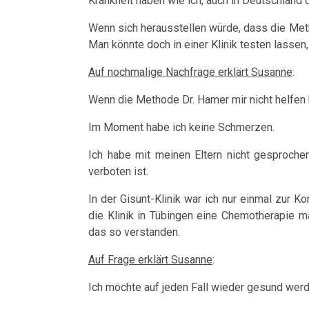
Krankheit haben wie ich, auch in Deutschland
von
Hamer
Wenn sich herausstellen würde, dass die Meth
Dr.
an
Man könnte doch in einer Klinik testen lassen
Hamer,
Lohse
Auf nochmalige Nachfrage erklärt Susanne
:
ORF
19.03.
1994
Wenn die Methode Dr. Hamer mir nicht helfen k
-
Im Moment habe ich keine Schmerzen.
Dr.
NP-
Hamer
Coburg:
Ich habe mit meinen Eltern nicht gesproch
verboten ist.
in
Skandal
Club
in
In der Gisunt-Klinik war ich nur einmal zur K
die Klinik in Tübingen eine Chemotherapie m
2,
Kronacher
das so verstanden.
ORF
Synagoge
1992
Auf Frage erklärt Susanne
:
19.03.
Ich möchte auf jeden Fall wieder gesund werd
Dr.
-