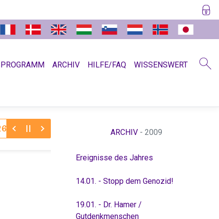
SPROGRAMM
ARCHIV
HILFE/FAQ
WISSENSWERT
30.11.2025:
Dr. Hamer zum Jahreswechsel 11/12
Abschi
ARCHIV
- 2009
Ereignisse des Jahres
14.01. - Stopp dem Genozid!
19.01. - Dr. Hamer /
Gutdenkmenschen