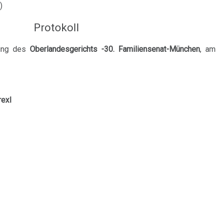
)
Protokoll
zung des
Oberlandesgerichts -30. Familiensenat-München
, am
rexl