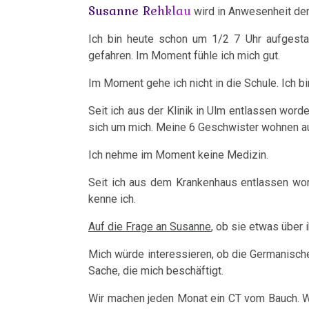
05.02.
Susanne Rehklau
bei
Händigkeit
wird in Anwesenheit der
Bad
-
Nierensammelrohr-
Google
Ich bin heute schon um 1/2 7 Uhr aufgesta
Godesberg
Kommentar
Hormone
Ca
gefahren. Im Moment fühle ich mich gut.
1995
Dr.
Schienen
Im Moment gehe ich nicht in die Schule. Ich b
Wilms-
Hamer
Gespräch
Tumor
Keimblätter
Seit ich aus der Klinik in Ulm entlassen wor
Dr.
17.02.
sich um mich. Meine 6 Geschwister wohnen au
Hamer
Pankreas
-
Mikroben
Ich nehme im Moment keine Medizin.
mit
Dr.
Prostata
Immunsystem
Prof.
Hamer
Seit ich aus dem Krankenhaus entlassen worden
kenne ich.
Rius
an
Psychosen
Krebs
Petrovic
Auf die Frage an Susanne
, ob sie etwas über 
Dr.
Schilddrüse
Tiere
Mich würde interessieren, ob die Germanische
Hamer
24.02.
und
Schizophrenie
Sache, die mich beschäftigt.
in
-
Pflanzen
Help
Erika
Wir machen jeden Monat ein CT vom Bauch. 
Speiseröhren-