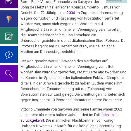
Genozid!
mich...
2019
Rom - Prinz Vittorio Emanuele von Savoyen, der
ist
für
Abgrenzung
die
Bulimie
Sohn des letzten italienischen Königs Umberto II., muss vor
Wissenschaft?
Report
19.01.
von
Autorin
Im
Das
Gericht. Der 72-Jährige, der
2006
im Zuge einer Untersuchung
München
Darmkrebs
wegen Korruption und Förderung von Prostitution verhaftet
-
der
des
Sinne
Video
Vorsicht
worden war, muss sich wegen des Verdachts auf
Dr.
Psycho-
Bildungsprogramms
von
zum
Impfung
Telefon-
Mitgliedschaft in einer kriminellen Vereinigung verantworten,
Rectum-
Hamer
Onkologie
Dr.
Geburtstag
die Beamte bestochen hat. Das entschied ein
Interview
Ca
....
/
Zum
Hamer?
2022
Untersuchungsrichter in der süditalienischen Stadt Potenza. Der
für
Germanische
Jahre
Prozess beginnt am 21. Dezember 2009, wie italienische
Gutdenkmenschen
Nachdenken:
Eierstock
NEWS
Medien am Donnerstag berichteten.
Heilkunde
1990
Redlichkeit
Dr.
Impfungen
2010
20.01.
-
und
Hamer's
Hautveränderungen
Der Königssohn war 2006 wegen des Verdachts auf
Verhaltenscode
-
2000
geistiges
Geburtstag
Mitgliedschaft in einer kriminellen Vereinigung verhaftet
Gespräch
Neurodermitis
worden. Ihm wurde vorgeworfen, Prostituierte angeworben und
Dr.
Eigentum
2023
Biologische
mit
....
zu Kunden im Spielcasino der italienischen Enklave Campione
Hamer
Zum
Harmonie
Dr.
d'Italia in der Schweiz geschickt zu haben. Zudem wurde ihm
Melanom
Jahre
Grundsätzliches...
Dr.
an
Nachdenken:
Bestechung im Zusammenhang mit der Zulassung von
Hamer
2001
Hamer's
Mühlstein
sog.
Die
Spielautomaten zur Last gelegt. Die Ermittlungen richteten sich
Herz
2007
Dr.
-
Geburtstag
gegen insgesamt 13 Personen, darunter mehrere Prominente.
Schulmedizin
fünf
Hamer
22.01.
2017
2024
Hirntumoren
Biologischen
Germanische
Vittorio Emanuele von Savoyen und seine Familie waren 2002
zu
-
nach mehr als einem halben Jahrhundert im Exil
nach Italien
Naturgesetze
Heilkunde
Treffen
religiösen
90.
Hodenkarzinom
Dr.
zurückgekehrt
. Die männlichen Nachkommen von König
und
vor
Überzeugungen
Geburtstag
Umberto II. waren zur Strafe für die königliche Unterstützung
Hamer
Zum
1.
Rechtsstaat
Kehlkopf