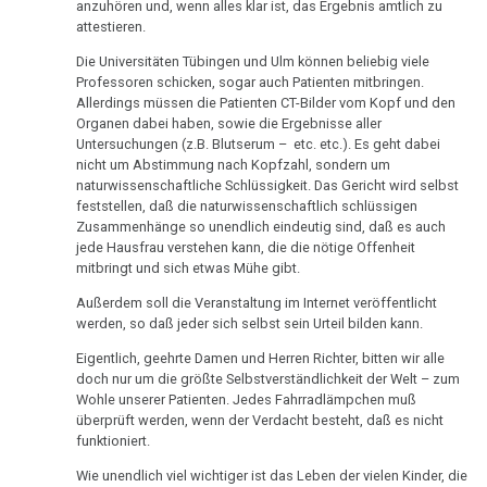
anzuhören und, wenn alles klar ist, das Ergebnis amtlich zu
Dr.
DHS
Hamer,
sein
attestieren.
Parkinson
Hamer
N3,
:-)
Die Universitäten Tübingen und Ulm können beliebig viele
Hamersche
1997
Professoren schicken, sogar auch Patienten mitbringen.
Mundbereich
05.02.
Herde
Zensur
Allerdings müssen die Patienten CT-Bilder vom Kopf und den
-
Bad
bei
Organen dabei haben, sowie die Ergebnisse aller
Nase
Händigkeit
Kommentar
Godesberg
Google
Untersuchungen (z.B. Blutserum – etc. etc.). Es geht dabei
Dr.
nicht um Abstimmung nach Kopfzahl, sondern um
1995
Niere
Hormone
naturwissenschaftliche Schlüssigkeit. Das Gericht wird selbst
Hamer
feststellen, daß die naturwissenschaftlich schlüssigen
Gespräch
Nierensammelrohr-
Schienen
Zusammenhänge so unendlich eindeutig sind, daß es auch
17.02.
Dr.
Ca
jede Hausfrau verstehen kann, die die nötige Offenheit
-
Keimblätter
Hamer
mitbringt und sich etwas Mühe gibt.
Wilms-
Dr.
mit
Außerdem soll die Veranstaltung im Internet veröffentlicht
Mikroben
Tumor
Hamer
Prof.
werden, so daß jeder sich selbst sein Urteil bilden kann.
an
Rius
Immunsystem
Pankreas
Eigentlich, geehrte Damen und Herren Richter, bitten wir alle
Petrovic
doch nur um die größte Selbstverständlichkeit der Welt – zum
Dr.
Krebs
Prostata
Wohle unserer Patienten. Jedes Fahrradlämpchen muß
24.02.
Hamer
überprüft werden, wenn der Verdacht besteht, daß es nicht
-
Tiere
in
Psychosen
funktioniert.
Erika
und
Help
Wie unendlich viel wichtiger ist das Leben der vielen Kinder, die
Schilddrüse