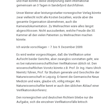
Ort
von
und man könnte diese Überprüfung dann international
an
Nachdenken:
Biologische
Kongresse:
gemeinsam an 3 Tagen in Sandefjord durchführen.
Dr.
VG
Verschiedenes
Naturgesetz
Grußwort
Knochenkrebs
....
Alternative
Hamer
Unser kleiner aber leistungsstarker norwegischer Verlag könnte
Hessen
von
Erstes
Möglichkeiten...
2.
zwar vielleicht nicht alle Kosten bezahlen, würde aber die
Leukämie
Dr.
Treffen
gesamte Organisation übernehmen, auch die
22.01.
Biologische
Hamer
Richtigstellungen?
Kameradokumentation. Zu Weihnachten wäre alles längst
Leberkrebs
-
Naturgesetz
Online
abgeschlossen. Nicht auszudenken, welche Freude die 30.
Pilhar
Habilitationsrede
Autorisierte
Kammer all den vielen Patienten zu Weihnachten machen
Programm
Lungenkrebs
3.
an
könnte.
Uni
Akademien?
Biologische
Fischer
Trnava
....
Lymphknoten
Ich würde vorschlagen – 7. bis 9. Dezember 2009.
Naturgesetz
Bin
Lehrmaterial
27.01.
Es wird weiter vorgeschlagen, daß die Verifikation unter
Interview
ich
Hodgkin/Non-
und
4.
Aufsicht beider Gerichte, aber zwanglos vonstatten geht, wie
-
mit
nun
Hodgkin
Übungen
es bei naturwissenschaftlichen Verifikationen üblich ist. Den
Biologische
Binder
Dr.
auch
wissenschaftlichen Vorsitz könnte z.B. Prof. Dr. Ing. Hans Ulrich
Naturgesetz
Magenkrebs
an
Hamer
ein
Niemitz führen, Prof. für Studium generale und Geschichte der
Naturwissenschaft in Leipzig. Er kennt die Germanische Neue
Pilhar
1998
Zweistein?
5.
Mesotheliom
Medizin und wäre, glaube ich, völlig integer. Als
Biologische
Naturwissenschaftler kennt er auch den üblichen Ablauf einer
02.02.
Walter
Ein
Multiple
Verifikationskonferenz.
Naturgesetz
-
Mendel
bißchen
Sklerose
Mühlstein
Den norwegischen und deutschen Richtern bliebe nur die
über
Spaß
NOMENKLATUR
Aufgabe, sich die einzelnen Verifikationsfälle kritisch
an
Dr.
muss
Epilepsie