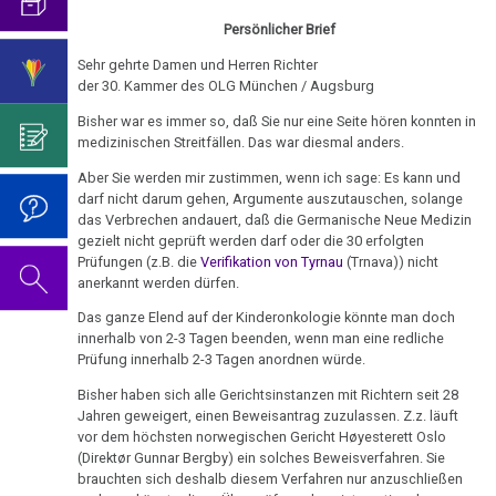
Genozid!
mich...
2019
ist
für
Abgrenzung
die
Bulimie
Persönlicher Brief
Wissenschaft?
Report
19.01.
von
Autorin
Im
Das
München
Sehr gehrte Damen und Herren Richter
Darmkrebs
-
der
des
Sinne
Video
Vorsicht
der 30. Kammer des OLG München / Augsburg
Dr.
Psycho-
Bildungsprogramms
von
zum
Impfung
Telefon-
Rectum-
Bisher war es immer so, daß Sie nur eine Seite hören konnten in
Hamer
Onkologie
Dr.
Geburtstag
Interview
Ca
medizinischen Streitfällen. Das war diesmal anders.
....
/
Zum
Hamer?
2022
für
Germanische
Jahre
Gutdenkmenschen
Aber Sie werden mir zustimmen, wenn ich sage: Es kann und
Nachdenken:
Eierstock
NEWS
Heilkunde
1990
Redlichkeit
Dr.
darf nicht darum gehen, Argumente auszutauschen, solange
Impfungen
2010
das Verbrechen andauert, daß die Germanische Neue Medizin
20.01.
-
und
Hamer's
Hautveränderungen
gezielt nicht geprüft werden darf oder die 30 erfolgten
Verhaltenscode
-
2000
geistiges
Geburtstag
Gespräch
Prüfungen (z.B. die
Verifikation von Tyrnau
(Trnava)) nicht
Neurodermitis
Dr.
Eigentum
2023
anerkannt werden dürfen.
Biologische
mit
....
Hamer
Zum
Harmonie
Dr.
Melanom
Das ganze Elend auf der Kinderonkologie könnte man doch
Jahre
Grundsätzliches...
Dr.
an
Nachdenken:
Hamer
innerhalb von 2-3 Tagen beenden, wenn man eine redliche
2001
Hamer's
Mühlstein
sog.
Die
Herz
Prüfung innerhalb 2-3 Tagen anordnen würde.
2007
Dr.
-
Geburtstag
Schulmedizin
fünf
Hamer
Bisher haben sich alle Gerichtsinstanzen mit Richtern seit 28
22.01.
2017
2024
Hirntumoren
Biologischen
Germanische
Jahren geweigert, einen Beweisantrag zuzulassen. Z.z. läuft
zu
-
Naturgesetze
Heilkunde
vor dem höchsten norwegischen Gericht Høyesterett Oslo
Treffen
religiösen
90.
Hodenkarzinom
Dr.
(Direktør Gunnar Bergby) ein solches Beweisverfahren. Sie
und
vor
Überzeugungen
Geburtstag
Hamer
brauchten sich deshalb diesem Verfahren nur anzuschließen
Zum
1.
Rechtsstaat
Kehlkopf