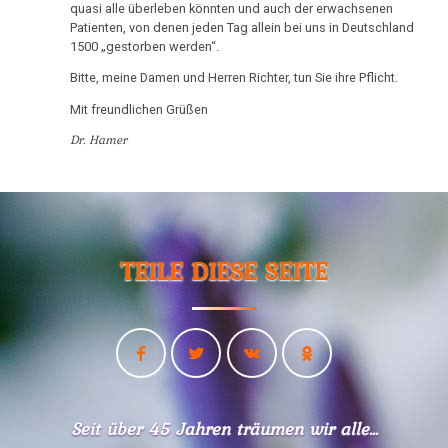
Pilhar
Pflanzen
TV,
quasi alle überleben könnten und auch der erwachsenen
an
ORF
Patienten, von denen jeden Tag allein bei uns in Deutschland
Schizophrenie
1500 „gestorben werden“.
Petrovic
1995
Speiseröhren-
Bitte, meine Damen und Herren Richter, tun Sie ihre Pflicht.
02.03.
Rauchen
Dr.
Ca
Mit freundlichen Grüßen
-
und
Hamer
Dr.
Krebs
über
Dr. Hamer
Syndrom
Hamer
AIDS,
Metastasen
Tinnitus
an
ARD
Tingrett
und
Medikationen
Uterus
(N)
ORF
Tumormarker
1995
TEILE DIESE SEITE
Zähne
12.03.
-
Schmerzen
Dr.
Zuckerkrankheiten
Freie
Hamer
Therapie
Diabetes
Presse:
und
Neue
Pilhar
Mein
Medizin
in
Studentenmädchen,
im
3nach9,
Seit über 45 Jahren träumen wir alle...
die
Visier
3sat