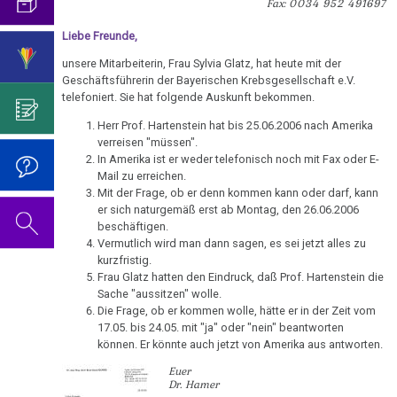
an
mich...
2019
Fax: 0034 952 491697
ist
für
Abgrenzung
die
Bulimie
Freunde
Wissenschaft?
Report
Liebe Freunde,
von
Autorin
Im
Das
München
Darmkrebs
02.01.
der
des
Sinne
Video
unsere Mitarbeiterin, Frau Sylvia Glatz, hat heute mit der
Vorsicht
-
Psycho-
Bildungsprogramms
von
zum
Geschäftsführerin der Bayerischen Krebsgesellschaft e.V.
Impfung
Telefon-
Rectum-
telefoniert. Sie hat folgende Auskunft bekommen.
Mahnwache
Onkologie
Dr.
Geburtstag
Interview
Ca
....
vor
Zum
Hamer?
2022
Herr Prof. Hartenstein hat bis 25.06.2006 nach Amerika
für
Germanische
Jahre
dem
verreisen "müssen".
Nachdenken:
Eierstock
NEWS
Heilkunde
1990
Redlichkeit
Dr.
In Amerika ist er weder telefonisch noch mit Fax oder E-
Gefängnis
Impfungen
2010
Mail zu erreichen.
-
und
Hamer's
Hautveränderungen
Fleury-
Verhaltenscode
Mit der Frage, ob er denn kommen kann oder darf, kann
2000
geistiges
Geburtstag
Mérogis
Gespräch
er sich naturgemäß erst ab Montag, den 26.06.2006
Neurodermitis
Eigentum
2023
beschäftigen.
Biologische
mit
....
04.01.
Zum
Vermutlich wird man dann sagen, es sei jetzt alles zu
Harmonie
Dr.
Melanom
Jahre
Grundsätzliches...
Dr.
kurzfristig.
-
Nachdenken:
Hamer
Frau Glatz hatten den Eindruck, daß Prof. Hartenstein die
2001
Hamer's
Kölner
sog.
Die
Herz
2007
Dr.
Sache "aussitzen" wolle.
-
Geburtstag
Stadtanzeiger:
Schulmedizin
fünf
Die Frage, ob er kommen wolle, hätte er in der Zeit vom
Hamer
2017
2024
Hirntumoren
Krebstherapie?
Biologischen
Germanische
17.05. bis 24.05. mit "ja" oder "nein" beantworten
zu
können. Er könnte auch jetzt von Amerika aus antworten.
Naturgesetze
Heilkunde
Treffen
religiösen
90.
Hodenkarzinom
13.01.
Euer
und
vor
Überzeugungen
Geburtstag
-
Dr. Hamer
Zum
1.
Rechtsstaat
Kehlkopf