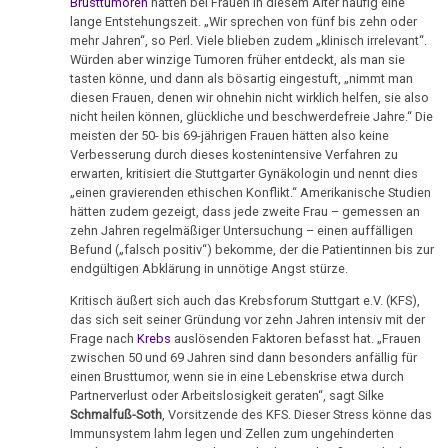
Ort
von
Brusttumoren
hätten bei Frauen in diesem Alter häufig eine
Infodienst
Nachdenken:
Biologische
Kongresse:
lange Entstehungszeit. „Wir sprechen von fünf bis zehn oder
Dr.
AMICI
Verschiedenes
Naturgesetz
Grußwort
Knochenkrebs
mehr Jahren“, so Perl. Viele blieben zudem „klinisch irrelevant“.
....
Alternative
Hamer
di
von
Würden aber winzige Tumoren früher entdeckt, als man sie
Erstes
Möglichkeiten...
2.
Leukämie
tasten könne, und dann als bösartig eingestuft, „nimmt man
DIRK
Dr.
Treffen
Biologische
diesen Frauen, denen wir ohnehin nicht wirklich helfen, sie also
Hamer
Richtigstellungen?
nicht heilen können, glückliche und beschwerdefreie Jahre.“ Die
Leberkrebs
13.01.
Naturgesetz
Online
meisten der 50- bis 69-jährigen Frauen hätten also keine
-
Habilitationsrede
Autorisierte
Programm
Verbesserung durch dieses kostenintensive Verfahren zu
Lungenkrebs
3.
NGZ:
Uni
Akademien?
erwarten, kritisiert die Stuttgarter Gynäkologin und nennt dies
Biologische
Neue
„einen gravierenden ethischen Konflikt.“ Amerikanische Studien
Trnava
....
Lymphknoten
Naturgesetz
Bin
hätten zudem gezeigt, dass jede zweite Frau – gemessen an
Medizin
Lehrmaterial
zehn Jahren regelmäßiger Untersuchung – einen auffälligen
Interview
ich
Hodgkin/Non-
im
und
4.
Befund („falsch positiv“) bekomme, der die Patientinnen bis zur
mit
nun
Hodgkin
Visier
Übungen
endgültigen Abklärung in unnötige Angst stürze.
Biologische
Dr.
auch
Naturgesetz
Kritisch äußert sich auch das Krebsforum Stuttgart e.V. (KFS),
Magenkrebs
13.01.
Hamer
ein
das sich seit seiner Gründung vor zehn Jahren intensiv mit der
-
1998
Zweistein?
5.
Frage nach
Krebs
auslösenden Faktoren befasst hat. „Frauen
Mesotheliom
Pilhar
zwischen 50 und 69 Jahren sind dann besonders anfällig für
Biologische
Walter
Ein
an
einen Brusttumor, wenn sie in eine Lebenskrise etwa durch
Multiple
Naturgesetz
Mendel
bißchen
Partnerverlust oder Arbeitslosigkeit geraten“, sagt Silke
NGZ
Sklerose
Schmalfuß-Soth
, Vorsitzende des KFS. Dieser Stress könne das
über
Spaß
NOMENKLATUR
Immunsystem lahm legen und Zellen zum ungehinderten
19.01.
Dr.
muss
Epilepsie