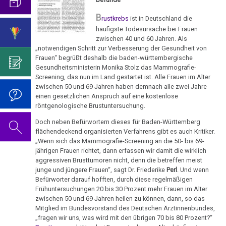
an
mich...
2019
ist
für
Abgrenzung
die
Bulimie
Freunde
B
Wissenschaft?
Report
rustkrebs
ist in Deutschland die
von
Autorin
Im
Das
München
häufigste Todesursache bei Frauen
Darmkrebs
02.01.
der
des
Sinne
Video
Vorsicht
zwischen 40 und 60 Jahren. Als
-
Psycho-
Bildungsprogramms
von
zum
„notwendigen Schritt zur Verbesserung der Gesundheit von
Impfung
Telefon-
Rectum-
Mahnwache
Onkologie
Dr.
Geburtstag
Frauen“ begrüßt deshalb die baden-württembergische
Interview
Ca
....
Gesundheitsministerin Monika Stolz das Mammografie-
vor
Zum
Hamer?
2022
für
Screening, das nun im Land gestartet ist. Alle Frauen im Alter
Germanische
Jahre
dem
Nachdenken:
Eierstock
NEWS
zwischen 50 und 69 Jahren haben demnach alle zwei Jahre
Heilkunde
1990
Redlichkeit
Dr.
Gefängnis
Impfungen
einen gesetzlichen Anspruch auf eine kostenlose
2010
-
und
Hamer's
Hautveränderungen
Fleury-
röntgenologische Brustuntersuchung.
Verhaltenscode
2000
geistiges
Geburtstag
Mérogis
Gespräch
Doch neben Befürwortern dieses für Baden-Württemberg
Neurodermitis
Eigentum
2023
Biologische
mit
flächendeckend organisierten Verfahrens gibt es auch Kritiker.
....
04.01.
Zum
„Wenn sich das Mammografie-Screening an die 50- bis 69-
Harmonie
Dr.
Melanom
Jahre
Grundsätzliches...
Dr.
-
Nachdenken:
jährigen Frauen richtet, dann erfassen wir damit die wirklich
Hamer
2001
Hamer's
aggressiven Brusttumoren nicht, denn die betreffen meist
Kölner
sog.
Die
Herz
2007
Dr.
junge und jüngere Frauen“, sagt Dr. Friederike
Perl
. Und wenn
-
Geburtstag
Stadtanzeiger:
Schulmedizin
fünf
Hamer
Befürworter darauf hofften, durch diese regelmäßigen
2017
2024
Hirntumoren
Krebstherapie?
Biologischen
Germanische
Frühuntersuchungen 20 bis 30 Prozent mehr Frauen im Alter
zu
Naturgesetze
Heilkunde
zwischen 50 und 69 Jahren heilen zu können, dann, so das
Treffen
religiösen
90.
Hodenkarzinom
13.01.
Mitglied im Bundesvorstand des Deutschen Ärztinnenbundes,
und
vor
Überzeugungen
Geburtstag
-
„fragen wir uns, was wird mit den übrigen 70 bis 80 Prozent?“
Zum
1.
Rechtsstaat
Kehlkopf