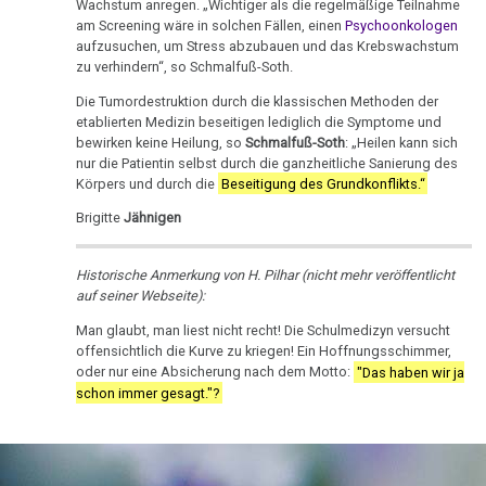
Wachstum anregen. „Wichtiger als die regelmäßige Teilnahme
-
DHS
Hamer,
sein
am Screening wäre in solchen Fällen, einen
Psychoonkologen
Parkinson
SchwäbZeitung:
N3,
:-)
aufzusuchen, um Stress abzubauen und das Krebswachstum
Hamersche
zu verhindern“, so Schmalfuß-Soth.
Gesundheitsamt
1997
Mundbereich
Herde
Zensur
warnt
Die Tumordestruktion durch die klassischen Methoden der
Bad
bei
etablierten Medizin beseitigen lediglich die Symptome und
Nase
Händigkeit
21.01.
Godesberg
Google
bewirken keine Heilung, so
Schmalfuß-Soth
: „Heilen kann sich
nur die Patientin selbst durch die ganzheitliche Sanierung des
-
1995
Niere
Hormone
Körpers und durch die
Beseitigung des Grundkonflikts.“
NOZ:
Gespräch
Nierensammelrohr-
Verschwommene
Brigitte
Jähnigen
Schienen
Dr.
Ca
Beweise
Keimblätter
Hamer
Historische Anmerkung von H. Pilhar (nicht mehr veröffentlicht
Wilms-
21.01.
mit
auf seiner Webseite):
Mikroben
Tumor
-
Prof.
Man glaubt, man liest nicht recht! Die Schulmedizyn versucht
Leserbrief
Rius
Immunsystem
offensichtlich die Kurve zu kriegen! Ein Hoffnungsschimmer,
Pankreas
an
oder nur eine Absicherung nach dem Motto:
"Das haben wir ja
Dr.
NOZ
Krebs
schon immer gesagt."?
Prostata
Hamer
24.01.
Tiere
in
Psychosen
-
und
Help
Schilddrüse