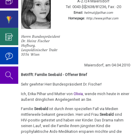
–
mich...
2019
A-2724 Maiersdorf
ist
für
Abgrenzung
die
Bulimie
Tel: 0043-[0]2638/81236, Fax: -20
Universität
Wissenschaft?
Report
von
Autorin
Im
Das
Email:
helmut@pilhar.com
Sandefjord
München
Darmkrebs
Homepage:
http://www.pilhar.com
der
des
Sinne
Video
Vorsicht
01.01.
Psycho-
Bildungsprogramms
von
zum
Impfung
Telefon-
Rectum-
-
Onkologie
Dr.
Geburtstag
Herrn Bundespräsident
Interview
Ca
....
Dr. Heinz Fischer
Fam.
Zum
Hamer?
2022
für
Hofburg,
Germanische
Jahre
Seebald:
Nachdenken:
Leopoldinischer Trakt
Eierstock
NEWS
Heilkunde
1990
Redlichkeit
Dr.
1014 Wien
Dr.
Impfungen
2010
-
und
Hamer's
Hautveränderungen
Hamer
Verhaltenscode
Maiersdorf, am 04.04.2010
2000
geistiges
Geburtstag
an
Gespräch
Neurodermitis
Eigentum
2023
Betrifft: Familie Seebald - Offener Brief
BH
Biologische
mit
....
Zum
Müller
Harmonie
Dr.
Sehr geehrter Herr Bundespräsident Dr. Fischer!
Melanom
Jahre
Grundsätzliches...
Dr.
Nachdenken:
Hamer
Ich, Erika Pilhar und Mutter von
Olivia
, wende mich heute in einer
2001
Hamer's
03.01.
sog.
Die
Herz
2007
Dr.
äußerst dringlichen Angelegenheit an Sie.
-
Geburtstag
-
Schulmedizin
fünf
Hamer
2017
2024
Familie
Seebald
ist durch ihren speziellen Fall via Medien
Hirntumoren
Dr.
Biologischen
Germanische
zu
mittlerweile bekannt geworden. Herr und Frau
Seebald
sind
Hamer
Naturgesetze
Heilkunde
Treffen
religiösen
90.
HIV-positiv getestet und haben vier Kinder. Das Drama nahm
Hodenkarzinom
an
und
seinen Lauf, weil die Familie ihrem jüngsten Kind die
vor
Überzeugungen
Geburtstag
Zum
1.
Freunde
prophylaktische Aids-Medikation ersparen möchte und die
Rechtsstaat
Kehlkopf