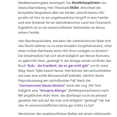
Ort
von
Nachdenken:
Biologische
Medikamentengabe verweigert. Der
Bezirkshauptmann
von
Kongresse:
Dr.
Deutschlandsberg, Herr Theobald
Müller
, entschied die
04.01.
Verschiedenes
Naturgesetz
Grußwort
Knochenkrebs
....
Alternative
komplette Wegnahme aller vier Kinder, obwohl keines HIV-
Hamer
-
von
Erstes
Möglichkeiten...
positiv ist! Das ist ein ungeheuerlicher Eingriff in eine Familie
2.
Leukämie
Dr.
Dr.
und eine Schande für ein demokratisches Land wie Österreich.
Treffen
Biologische
Hamer
Hamer
Richtigstellungen?
Eigentlich ist es ein unmenschliches Verbrechen an dieser
Leberkrebs
Naturgesetz
armen Familie.
AIDS-
Online
Habilitationsrede
Autorisierte
Buch
Programm
Lungenkrebs
Herr Bundespräsident, wie kann der österreichische Staat sich
3.
Uni
Akademien?
das Recht nehmen zu so einer brutalen Vorgehensweise, ohne
Biologische
04.01.
Trnava
....
einen echten Nachweis eines HIV-Virus vorlegen zu können?
Lymphknoten
Naturgesetz
Bin
Die Schulmedizin hat sich doch lediglich auf diesen Konsens,
-
Lehrmaterial
es gäbe HIV-Viren, geeinigt! In der Anlage sende ich Ihnen das
Interview
ich
Hodgkin/Non-
Fam.
und
4.
Buch “
Aids - die Krankheit, die es gar nicht gibt
” von Dr. med.
mit
nun
Hodgkin
Seebald:
Übungen
Mag. theol. Ryke Geerd Hamer. Hier können Sie nachvollziehen
Biologische
Dr.
auch
Lagebericht
wie man eine echte Wissenschaft betreibt, nämlich durch
Naturgesetz
Magenkrebs
Hamer
ein
Reproduzierung am nächstbesten Fall. Nach der
09.01.
“
Germanischen Neuen Medizin
” weist der sog. HIV-Test
1998
Zweistein?
5.
Mesotheliom
lediglich eine “
Smegma-Allergie
” (Antikörpernachweis) nach.
-
Biologische
Mit angeblichen Aids-Viren, die überhaupt noch nie jemand
Walter
Ein
Dr.
Multiple
gesehen hat und auf die man sich lediglich “geeinigt” hat, hat
Naturgesetz
Mendel
bißchen
Hamer
das im wissenschaftlichen Sinne gar nichts zu tun!
Sklerose
über
Spaß
–
NOMENKLATUR
Wie können die verantwortlichen Stellen mit einem mittlerweile
Dr.
muss
Epilepsie