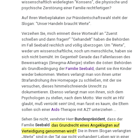
Der
wissenschaftlich widerlegten “Konsens”, die physische und
DHS
Hamer,
sein
religiöse
psychische Zerstörung einer Familie rechtfertigen?
Parkinson
N3,
:-)
Wahnsinn
Hamersche
Auf Ihren Werbeplakaten zur Präsidentschaftswahl steht der
1997
Slogan: “Unser Handeln braucht Werte”.
Mundbereich
Herde
Zensur
16.01.
Bad
bei
Verzeihen Sie, mich erinnert diese Wortwahl an “Zuerst
-
Nase
Händigkeit
schießen und dann fragen!” “Gehandelt” haben die Behörden
Godesberg
Google
Presse:
im Fall Seebald reichlich und völlig überzogen. Um “Werte”,
1995
Niere
Opfer
Hormone
weder um wissenschaftliche, noch um menschliche, haben sie
und
sich nicht bemüht. Im Gegenteil! Gerade das Fallenlassen des
Gespräch
Nierensammelrohr-
Schienen
Beweisantrags (Smegma-Allergie) stellen die österr. Behörden
Medienstar
Dr.
Ca
als Grundbedingung der
Familie Seebald
, damit sie ihre Kinder
wieder bekommen. Weiters verlangt man von ihnen unter
Keimblätter
Hamer
18.01.
Strafandrohung ihre Homepage zu schließen, mit der sie
Wilms-
mit
-
versuchen, dieses himmelschreiende Unrecht zu
Mikroben
Tumor
Prof.
Report
dokumentieren. Ebenso verlangt man von ihnen, sich dem
Rius
Psychologen zu stellen, nach dem Motto: Wer nicht an HIV
München:
Immunsystem
Pankreas
glaubt, muß verrückt sein! Und, man fasst es kaum, die Eltern
Todesfalle
Dr.
sollen sich einer
Aids
-Therapie mit AZT unterziehen ...
Krebs
Prostata
GNM
Hamer
Sehen Sie nicht, verehrter Herr
Bundespräsident
, dass der
Tiere
in
Psychosen
Familie
Seebald
das Grundrecht eines Angeklagten auf
20.01.
Verteidigung genommen wird?
Die in Ihrem Slogan verlangten
und
Help
-
„Werte” sind in der Tat gar nicht vorhanden! Leben wir in einer
Schilddrüse