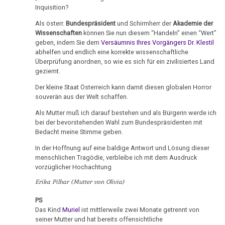
Pflanzen
TV,
Fall
Inquisition?
ORF
Schlömer
Schizophrenie
Als österr.
Bundespräsident
und Schirmherr der
Akademie der
1995
Wissenschaften
können Sie nun diesem “Handeln” einen “Wert”
23.01.
Speiseröhren-
geben, indem Sie dem
Versäumnis Ihres Vorgängers Dr. Klestil
Rauchen
Dr.
-
Ca
abhelfen und endlich eine korrekte wissenschaftliche
und
Hamer
Fam.
Überprüfung anordnen, so wie es sich für ein zivilisiertes Land
Krebs
über
Syndrom
geziemt.
Seebald:
AIDS,
Protokoll
Der kleine Staat Österreich kann damit diesen globalen Horror
Metastasen
Tinnitus
ARD
über
souverän aus der Welt schaffen.
und
Kindesentführung
Medikationen
Uterus
Als Mutter muß ich darauf bestehen und als Bürgerin werde ich
ORF
bei der bevorstehenden Wahl zum Bundespräsidenten mit
27.01.
Tumormarker
1995
Zähne
Bedacht meine Stimme geben.
-
In der Hoffnung auf eine baldige Antwort und Lösung dieser
Schmerzen
Dr.
Zuckerkrankheiten
Fam.
menschlichen Tragödie, verbleibe ich mit dem Ausdruck
Hamer
Seebald:
vorzüglicher Hochachtung
Therapie
Diabetes
und
Bericht
Erika Pilhar (Mutter von Olivia)
Pilhar
Kindesentführung
Mein
in
PS
Studentenmädchen,
27.01.
Das Kind
Muriel
ist mittlerweile zwei Monate getrennt von
3nach9,
die
seiner Mutter und hat bereits offensichtliche
-
3sat