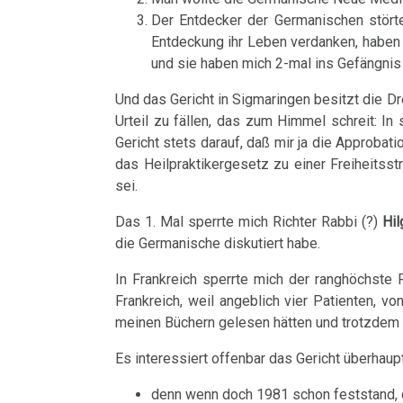
Hodgkin/Non-
....
Der Entdecker der Germanischen stört
Trnava
04.01.
Naturgesetz
Bin
Hodgkin
Lehrmaterial
Entdeckung ihr Leben verdanken, haben 
-
ich
und sie haben mich 2-mal ins Gefängnis 
Interview
und
4.
Magenkrebs
Fam.
nun
mit
Übungen
Biologische
Und das Gericht in Sigmaringen besitzt die Dr
Seebald:
auch
Mesotheliom
Dr.
Urteil zu fällen, das zum Himmel schreit: In
Naturgesetz
Lagebericht
ein
Gericht stets darauf, daß mir ja die Approba
Hamer
Multiple
Zweistein?
5.
das Heilpraktikergesetz zu einer Freiheitsstr
1998
09.01.
sei.
Sklerose
Biologische
-
Ein
Walter
Naturgesetz
Das 1. Mal sperrte mich Richter Rabbi (?)
Hil
Epilepsie
Dr.
bißchen
die Germanische diskutiert habe.
Mendel
Hamer
Spaß
NOMENKLATUR
Parkinson
über
In Frankreich sperrte mich der ranghöchste
–
muss
Frankreich, weil angeblich vier Patienten, v
Dr.
DHS
Mundbereich
Der
sein
meinen Büchern gelesen hätten und trotzdem
Hamer,
religiöse
:-)
Hamersche
Nase
N3,
Es interessiert offenbar das Gericht überhaupt
Wahnsinn
Herde
1997
Zensur
denn wenn doch 1981 schon feststand, da
Niere