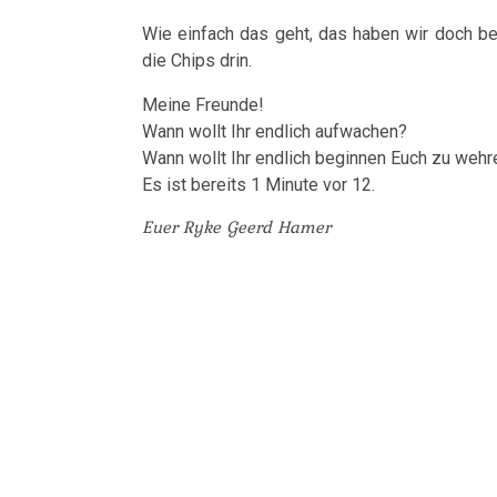
und
Bericht
die
Wie einfach das geht, das haben wir doch bei
Pilhar
Kindesentführung
die Chips drin.
therapeutische
in
Sensation
3nach9,
Meine Freunde!
27.01.
Wann wollt Ihr endlich aufwachen?
3sat
-
Das
Wann wollt Ihr endlich beginnen Euch zu wehr
1995
Fam.
ideale
Es ist bereits 1 Minute vor 12.
Seebald:
Krankenhaus
Euer Ryke Geerd Hamer
Dr.
Dr.
Hamer
Statistik
Hamer
in
/
Radio
Kindesentführung
Steiermark,
Volksgesundheit
ORF
27.01.
1995
-
Dr.
Patientin