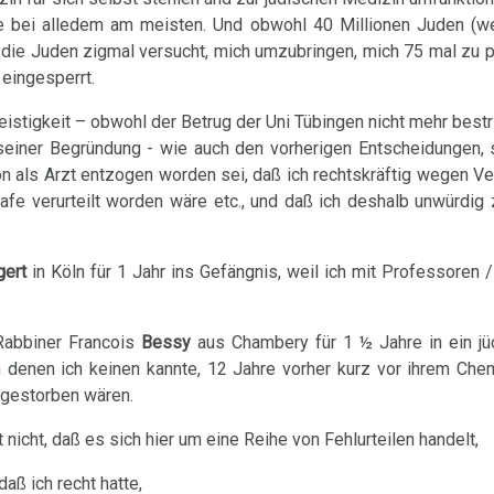
e bei alledem am meisten. Und obwohl 40 Millionen Juden (we
die Juden zigmal versucht, mich umzubringen, mich 75 mal zu p
eingesperrt.
eistigkeit – obwohl der Betrug der Uni Tübingen nicht mehr bestri
 seiner Begründung - wie auch den vorherigen Entscheidungen, 
tion als Arzt entzogen worden sei, daß ich rechtskräftig wegen 
afe verurteilt worden wäre etc., und daß ich deshalb unwürdig z
gert
in Köln für 1 Jahr ins Gefängnis, weil ich mit Professoren 
 Rabbiner Francois
Bessy
aus Chambery für 1 ½ Jahre in ein jüd
on denen ich keinen kannte, 12 Jahre vorher kurz vor ihrem Ch
 gestorben wären.
 nicht, daß es sich hier um eine Reihe von Fehlurteilen handelt,
ß ich recht hatte,