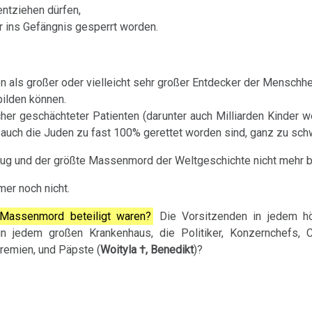
entziehen dürfen,
er ins Gefängnis gesperrt worden.
den als großer oder vielleicht sehr großer Entdecker der Menschh
bilden können.
er geschächteter Patienten (darunter auch Milliarden Kinder we
a auch die Juden zu fast 100% gerettet worden sind, ganz zu sch
trug und der größte Massenmord der Weltgeschichte nicht mehr be
mer noch nicht.
Massenmord beteiligt waren?
Die Vorsitzenden in jedem hö
in jedem großen Krankenhaus, die Politiker, Konzernchefs, C
Gremien, und Päpste (
Woityla †, Benedikt
)?