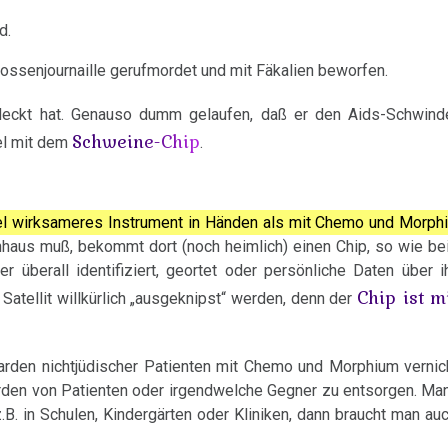
d.
Gossenjournaille gerufmordet und mit Fäkalien beworfen.
ckt hat. Genauso dumm gelaufen, daß er den Aids-Schwinde
Schweine-Chip
el mit dem
.
iel wirksameres Instrument in Händen als mit Chemo und Morph
nhaus muß, bekommt dort (noch heimlich) einen Chip, so wie be
r überall identifiziert, geortet oder persönliche Daten über 
Chip ist m
Satellit willkürlich „ausgeknipst“ werden, denn der
iarden nichtjüdischer Patienten mit Chemo und Morphium vernic
arden von Patienten oder irgendwelche Gegner zu entsorgen. Ma
B. in Schulen, Kindergärten oder Kliniken, dann braucht man au