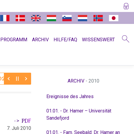
SPROGRAMM
ARCHIV
HILFE/FAQ
WISSENSWERT
30.11.2025:
Dr. Hamer zum Jahreswechsel 11/12
Absc
ARCHIV
- 2010
Ereignisse des Jahres
01.01. - Dr. Hamer – Universität
Sandefjord
-> PDF
7. Juli 2010
01.01. - Fam. Seebald: Dr. Hamer an