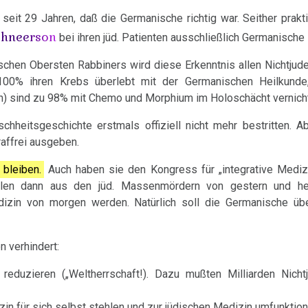
eit 29 Jahren, daß die Germanische richtig war. Seither praktiz
chneerson
bei ihren jüd. Patienten ausschließlich Germanische
chen Obersten Rabbiners wird diese Erkenntnis allen Nichtjude
 100% ihren Krebs überlebt mit der Germanischen Heilkund
den) sind zu 98% mit Chemo und Morphium im Holoschächt vernich
hheitsgeschichte erstmals offiziell nicht mehr bestritten. A
raffrei ausgeben.
 bleiben.
Auch haben sie den Kongress für „integrative Medizi
llen dann aus den jüd. Massenmördern von gestern und heu
izin von morgen werden. Natürlich soll die Germanische ü
 verhindert:
reduzieren („Weltherrschaft!). Dazu mußten Milliarden Nicht
n für sich selbst stehlen und zur jüdischen Medizin umfunktion