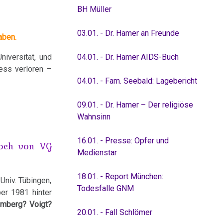
BH Müller
03.01. - Dr. Hamer an Freunde
aben.
iversität, und
04.01. - Dr. Hamer AIDS-Buch
zess verloren –
04.01. - Fam. Seebald: Lagebericht
09.01. - Dr. Hamer – Der religiöse
Wahnsinn
16.01. - Presse: Opfer und
noch von VG
Medienstar
18.01. - Report München:
Univ. Tübingen,
Todesfalle GNM
ber 1981 hinter
amberg? Voigt?
20.01. - Fall Schlömer