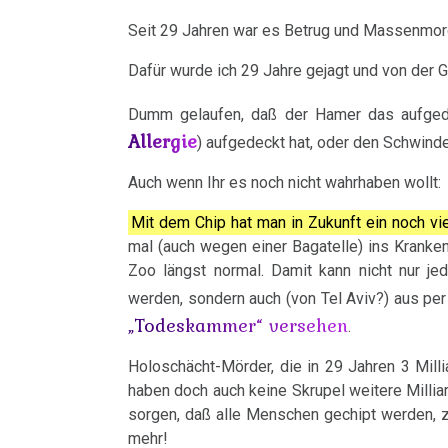
-
TV,
Ca
Fall
Seit 29 Jahren war es Betrug und Massenmor
ORF
Schlömer
Syndrom
Rauchen
Dafür wurde ich 29 Jahre gejagt und von der 
1995
und
23.01.
Tinnitus
Dumm gelaufen, daß der Hamer das aufgede
Dr.
Krebs
Allergie
-
) aufgedeckt hat, oder den Schwind
Hamer
Uterus
Fam.
Metastasen
Auch wenn Ihr es noch nicht wahrhaben wollt:
über
Seebald:
Zähne
AIDS,
Mit dem Chip hat man in Zukunft ein noch v
Medikationen
Protokoll
mal (auch wegen einer Bagatelle) ins Kranke
ARD
Zuckerkrankheiten
über
Tumormarker
Zoo längst normal. Damit kann nicht nur jede
und
Kindesentführung
werden, sondern auch (von Tel Aviv?) aus per 
Diabetes
ORF
Schmerzen
„Todeskammer“ versehen
.
1995
27.01.
Therapie
Holoschächt-Mörder, die in 29 Jahren 3 Mill
-
Dr.
haben doch auch keine Skrupel weitere Milli
Fam.
Mein
sorgen, daß alle Menschen gechipt werden, z.
Hamer
Seebald:
mehr!
Studentenmädchen,