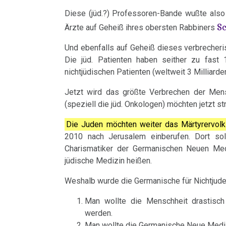
Harmonie
Dr.
Müller
Jahre
Grundsätzliches...
Dr.
Nachdenken:
Diese (jüd.?) Professoren-Bande wußte also s
Herz
S
Hamer
2001
Hamer's
sog.
Die
Ärzte auf Geheiß ihres obersten Rabbiners
03.01.
Dr.
Hirntumoren
2007
-
Geburtstag
Schulmedizin
fünf
Und ebenfalls auf Geheiß dieses verbrecheris
-
Hamer
2017
2024
Biologischen
Die jüd. Patienten haben seither zu fast
Hodenkarzinom
Germanische
Dr.
zu
nichtjüdischen Patienten (weltweit 3 Milliar
Naturgesetze
Heilkunde
Hamer
Treffen
religiösen
90.
Kehlkopf
Jetzt wird das größte Verbrechen der Mensc
und
an
vor
Überzeugungen
Geburtstag
Zum
1.
(speziell die jüd. Onkologen) möchten jetzt st
Knochenkrebs
Rechtsstaat
Freunde
Ort
von
Nachdenken:
Biologische
Kongresse:
Die Juden möchten weiter das Märtyrervolk
Dr.
Verschiedenes
Naturgesetz
Leukämie
Grußwort
2010 nach Jerusalem einberufen. Dort so
04.01.
....
Alternative
Hamer
Charismatiker der Germanischen Neuen Med
von
-
Erstes
Möglichkeiten...
2.
Leberkrebs
jüdische Medizin heißen.
Dr.
Dr.
Treffen
Biologische
Richtigstellungen?
Weshalb wurde die Germanische für Nichtjuden
Lungenkrebs
Hamer
Hamer
Naturgesetz
Online
AIDS-
Autorisierte
Man wollte die Menschheit drastisch 
Lymphknoten
Habilitationsrede
Programm
3.
werden.
Buch
Akademien?
Uni
Biologische
Man wollte die Germanische Neue Medizi