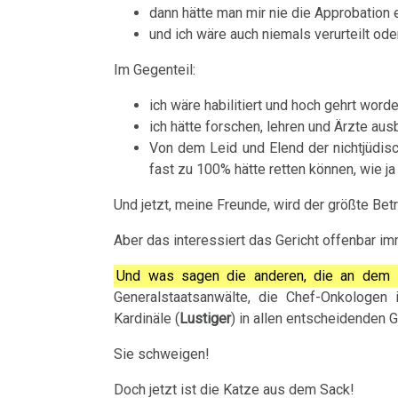
16.01.
bei
dann hätte man mir nie die Approbation 
Händigkeit
Bad
und ich wäre auch niemals verurteilt od
Nierensammelrohr-
-
Google
Godesberg
Hormone
Ca
Presse:
Im Gegenteil:
1995
Opfer
Schienen
ich wäre habilitiert und hoch gehrt wor
Wilms-
und
Gespräch
ich hätte forschen, lehren und Ärzte aus
Tumor
Keimblätter
Von dem Leid und Elend der nichtjüdisch
Medienstar
Dr.
fast zu 100% hätte retten können, wie j
Hamer
Pankreas
Mikroben
18.01.
mit
Und jetzt, meine Freunde, wird der größte Be
-
Prostata
Immunsystem
Prof.
Aber das interessiert das Gericht offenbar im
Report
Rius
Psychosen
Krebs
München:
Und was sagen die anderen, die an dem 
Generalstaatsanwälte, die Chef-Onkologen 
Todesfalle
Dr.
Schilddrüse
Tiere
Kardinäle (
Lustiger
) in allen entscheidenden 
GNM
Hamer
und
Schizophrenie
Sie schweigen!
in
Pflanzen
20.01.
Help
Speiseröhren-
Doch jetzt ist die Katze aus dem Sack!