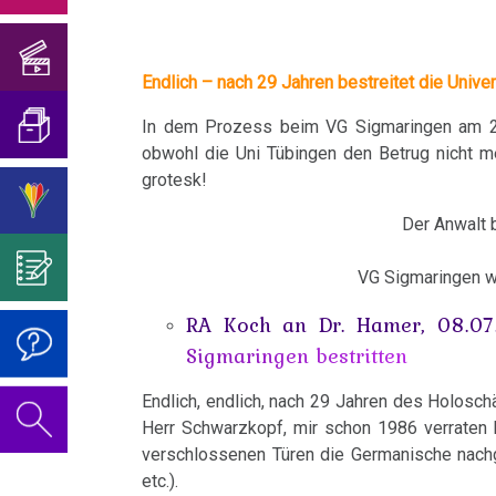
Hilfe...
Geburtstagskonzert
und
Mein
von
sog.
-
Blasenkrebs
2018
Übersetzungen
Studentenmädchen
der
Viren?
Überzeugen
Dr.
Brustkrebs
Endlich – nach 29 Jahren bestreitet die Unive
Psychosomatik
Sie
Geburtstagskonzert
Was
Hamer
Interview
Über
mich...
2019
ist
–
In dem Prozess beim VG Sigmaringen am 25.
Bulimie
für
Abgrenzung
die
obwohl die Uni Tübingen den Betrug nicht me
Wissenschaft?
Universität
Report
von
Autorin
Im
Das
grotesk!
Darmkrebs
Sandefjord
München
der
des
Sinne
Video
Vorsicht
Der Anwalt 
Rectum-
Psycho-
Bildungsprogramms
von
zum
Impfung
01.01.
Telefon-
Ca
VG Sigmaringen wg
Onkologie
Dr.
Geburtstag
-
Interview
....
Zum
Hamer?
2022
Fam.
RA Koch an Dr. Hamer, 08.07
Eierstock
für
Germanische
Jahre
Nachdenken:
Seebald:
Sigmaringen bestritten
NEWS
Heilkunde
1990
Redlichkeit
Dr.
Impfungen
Hautveränderungen
Dr.
2010
-
und
Hamer's
Endlich, endlich, nach 29 Jahren des Holoschä
Verhaltenscode
Hamer
Neurodermitis
Herr Schwarzkopf, mir schon 1986 verraten h
2000
geistiges
Geburtstag
Gespräch
an
verschlossenen Türen die Germanische nachge
Eigentum
2023
Biologische
Melanom
etc.).
mit
BH
....
Zum