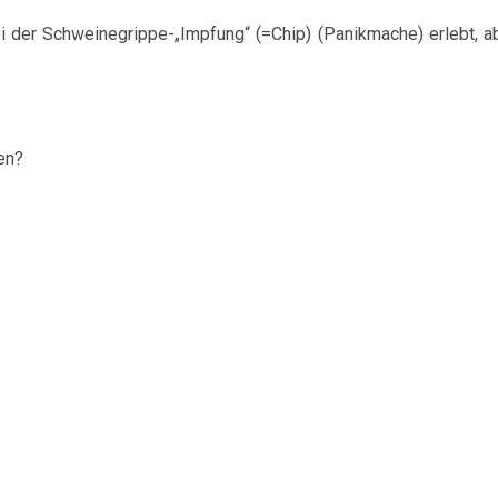
 der Schweinegrippe-„Impfung“ (=Chip) (Panikmache) erlebt, ab
en?