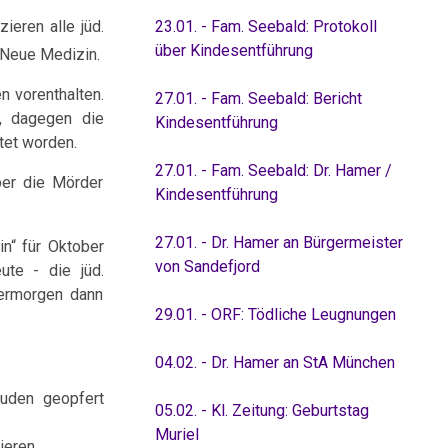
ieren alle jüd.
23.01. - Fam. Seebald: Protokoll
über Kindesentführung
 Neue Medizin.
n vorenthalten.
27.01. - Fam. Seebald: Bericht
e, dagegen die
Kindesentführung
tet worden.
27.01. - Fam. Seebald: Dr. Hamer /
ber die Mörder
Kindesentführung
27.01. - Dr. Hamer an Bürgermeister
n“ für Oktober
von Sandefjord
te - die jüd.
bermorgen dann
29.01. - ORF: Tödliche Leugnungen
04.02. - Dr. Hamer an StA München
juden geopfert
05.02. - Kl. Zeitung: Geburtstag
Muriel
ieren.