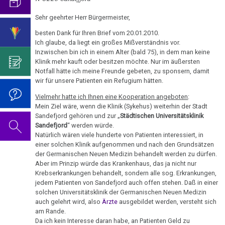
–
mich...
2019
ist
für
Abgrenzung
die
Bulimie
Universität
Wissenschaft?
Report
Sehr geehrter Herr Bürgermeister,
von
Autorin
Im
Das
Sandefjord
München
Darmkrebs
der
des
Sinne
Video
besten Dank für Ihren Brief vom 20.01.2010.
Vorsicht
Ich glaube, da liegt ein großes Mißverständnis vor.
01.01.
Psycho-
Bildungsprogramms
von
zum
Impfung
Telefon-
Rectum-
Inzwischen bin ich in einem Alter (bald 75), in dem man keine
-
Onkologie
Dr.
Geburtstag
Interview
Klinik mehr kauft oder besitzen möchte. Nur im äußersten
Ca
....
Fam.
Zum
Hamer?
2022
Notfall hätte ich meine Freunde gebeten, zu sponsern, damit
für
Germanische
Jahre
Seebald:
wir für unsere Patienten ein Refugium hätten.
Nachdenken:
Eierstock
NEWS
Heilkunde
1990
Redlichkeit
Dr.
Dr.
Impfungen
Vielmehr hatte ich Ihnen eine Kooperation angeboten
:
2010
-
und
Hamer's
Hautveränderungen
Hamer
Mein Ziel wäre, wenn die Klinik (Sykehus) weiterhin der Stadt
Verhaltenscode
2000
geistiges
Geburtstag
Sandefjord gehören und zur „
Städtischen Universitätsklinik
an
Gespräch
Neurodermitis
Eigentum
2023
Sandefjord
“ werden würde.
BH
Biologische
mit
....
Natürlich wären viele hunderte von Patienten interessiert, in
Zum
Müller
Harmonie
Dr.
Melanom
einer solchen Klinik aufgenommen und nach den Grundsätzen
Jahre
Grundsätzliches...
Dr.
Nachdenken:
Hamer
der Germanischen Neuen Medizin behandelt werden zu dürfen.
2001
Hamer's
03.01.
sog.
Die
Herz
Aber im Prinzip würde das Krankenhaus, das ja nicht nur
2007
Dr.
-
Geburtstag
-
Krebserkrankungen behandelt, sondern alle sog. Erkrankungen,
Schulmedizin
fünf
Hamer
2017
2024
jedem Patienten von Sandefjord auch offen stehen. Daß in einer
Hirntumoren
Dr.
Biologischen
Germanische
zu
solchen Universitätsklinik der Germanischen Neuen Medizin
Hamer
Naturgesetze
Heilkunde
Treffen
religiösen
90.
auch gelehrt wird, also
Ärzte
ausgebildet werden, versteht sich
Hodenkarzinom
an
und
am Rande.
vor
Überzeugungen
Geburtstag
Zum
1.
Freunde
Da ich kein Interesse daran habe, an Patienten Geld zu
Rechtsstaat
Kehlkopf