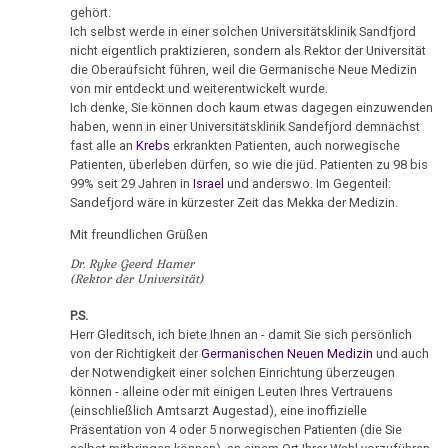
Der
gehört.
DHS
Hamer,
sein
religiöse
Ich selbst werde in einer solchen Universitätsklinik Sandfjord
Parkinson
N3,
:-)
Wahnsinn
nicht eigentlich praktizieren, sondern als Rektor der Universität
Hamersche
1997
die Oberaufsicht führen, weil die Germanische Neue Medizin
Mundbereich
Herde
Zensur
16.01.
von mir entdeckt und weiterentwickelt wurde.
Bad
bei
Ich denke, Sie können doch kaum etwas dagegen einzuwenden
-
Nase
Händigkeit
haben, wenn in einer Universitätsklinik Sandefjord demnächst
Godesberg
Google
Presse:
fast alle an
Krebs
erkrankten Patienten, auch norwegische
1995
Niere
Opfer
Hormone
Patienten, überleben dürfen, so wie die jüd. Patienten zu 98 bis
und
99% seit 29 Jahren in
Israel
und anderswo. Im Gegenteil:
Gespräch
Nierensammelrohr-
Schienen
Sandefjord wäre in kürzester Zeit das Mekka der Medizin.
Medienstar
Dr.
Ca
Mit freundlichen Grüßen
Keimblätter
Hamer
18.01.
Wilms-
Dr. Ryke Geerd Hamer
mit
-
(Rektor der Universität)
Mikroben
Tumor
Prof.
Report
Rius
P.S.
München:
Immunsystem
Pankreas
Herr Gleditsch, ich biete Ihnen an - damit Sie sich persönlich
Todesfalle
von der Richtigkeit der
Germanischen Neuen Medizin
und auch
Dr.
Krebs
Prostata
GNM
der Notwendigkeit einer solchen Einrichtung überzeugen
Hamer
können - alleine oder mit einigen Leuten Ihres Vertrauens
Tiere
in
Psychosen
20.01.
(einschließlich Amtsarzt Augestad), eine inoffizielle
und
Help
Präsentation von 4 oder 5 norwegischen Patienten (die Sie
-
Schilddrüse