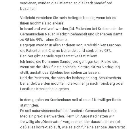
Ort
von
Nachdenken:
Biologische
verdienen, würden die Patienten an die Stadt Sandefjord
Kongresse:
Dr.
bezahlen.
04.01.
Verschiedenes
Naturgesetz
Grußwort
Knochenkrebs
....
Alternative
Hamer
-
von
Vielleicht verstehen Sie mein Anliegen besser, wenn ich es
Erstes
Möglichkeiten...
2.
Leukämie
Dr.
Ihnen nochmals so erkläre:
Dr.
Treffen
Biologische
In Israel und weltweit werden jüd. Patienten bei Krebs nach der
Hamer
Hamer
Richtigstellungen?
Leberkrebs
Germanischen Neuen Medizin behandelt und überleben damit
Naturgesetz
AIDS-
Online
zu 98 bis 99% - ohne Chemo.
Habilitationsrede
Autorisierte
Buch
Programm
Dagegen werden in allen anderen sog. Krebskliniken Europas
Lungenkrebs
3.
Uni
Akademien?
die Patienten mit Chemo behandelt und sterben zu 98%.
Biologische
04.01.
Trnava
....
Darüber gibt es viele repräsentative Statistiken!
Lymphknoten
Naturgesetz
Bin
Ich finde, die Kommune Sandefjord geht gar kein Risiko ein,
-
Lehrmaterial
wenn sie die Klinik für ein solches Pilotprojekt zur Verfügung
Interview
ich
Hodgkin/Non-
Fam.
und
4.
stellt, anstatt das Sykehus leer stehen zu lassen.
mit
nun
Hodgkin
Seebald:
Übungen
Und die Patienten, die nach der bisherigen sog. Schulmedizin
Biologische
Dr.
auch
Lagebericht
behandelt werden möchten, die können ja nach Tönsberg oder
Naturgesetz
Magenkrebs
Hamer
ein
Larvik ins Krankenhaus gehen.
09.01.
1998
Zweistein?
5.
Mesotheliom
In dem geplanten Krankenhaus soll alles auf freiwilliger Basis
-
Biologische
stattfinden.
Walter
Ein
Dr.
Multiple
Es soll naturwissenschaftlich fundierte Germanische Neue
Naturgesetz
Mendel
bißchen
Hamer
Medizin praktiziert werden. Herrn Dr. Augestad hatten wir
Sklerose
über
Spaß
freiwillig als „Observator“ vorgesehen, der darauf achten soll,
–
NOMENKLATUR
Dr.
muss
daß alles korrekt abläuft, wie es sich für eine seriöse Universität
Epilepsie