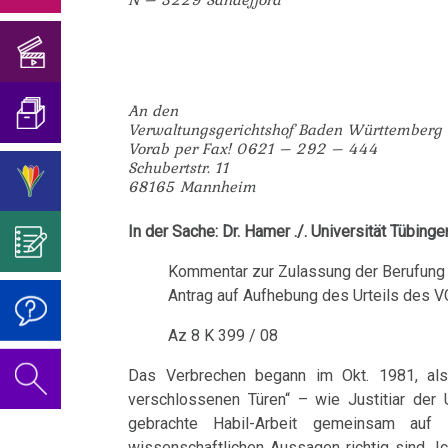
Hilfe...
Geburtstagskonzert
und
Mein
von
sog.
-
Blasenkrebs
2018
Übersetzungen
Studentenmädchen
der
Viren?
Überzeugen
Dr.
Brustkrebs
Psychosomatik
Sie
Geburtstagskonzert
Was
Hamer
Interview
Über
An den
mich...
2019
ist
–
Bulimie
Verwaltungsgerichtshof Baden Württemberg
für
Abgrenzung
die
Wissenschaft?
Universität
Vorab per Fax! 0621 – 292 – 444
Report
von
Autorin
Im
Das
Schubertstr. 11
Darmkrebs
Sandefjord
68165 Mannheim
München
der
des
Sinne
Video
Vorsicht
Rectum-
Psycho-
Bildungsprogramms
von
zum
Impfung
01.01.
In der Sache: Dr. Hamer ./. Universität Tübing
Telefon-
Ca
Onkologie
Dr.
Geburtstag
-
Interview
....
Zum
Kommentar zur Zulassung der Berufung
Hamer?
2022
Fam.
Eierstock
Antrag auf Aufhebung des Urteils des 
für
Germanische
Jahre
Nachdenken:
Seebald:
NEWS
Heilkunde
1990
Redlichkeit
Dr.
Impfungen
Az 8 K 399 / 08
Hautveränderungen
Dr.
2010
-
und
Hamer's
Das Verbrechen begann im Okt. 1981, als 
Verhaltenscode
Hamer
Neurodermitis
2000
geistiges
Geburtstag
verschlossenen Türen“ – wie Justitiar der
Gespräch
an
Eigentum
2023
gebrachte Habil-Arbeit gemeinsam auf i
Biologische
Melanom
mit
BH
....
Zum
wissenschaftlichen Aussagen richtig sind. I