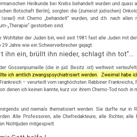
ermanischen Heilkunde bei Krebs behandelt wurden und quasi al
ischen Botschaft Berlin), sorgten die (zumeist jüdischen) Onkol
n Israel) mit Chemo „behandelt“ wurden, und d.h. nach allen r
um-„Therapie“ gestorben sind.
te Wohltäter der Juden bin, weil seit 1981 fast alle Juden mit d
 29 Jahre wie ein Schwerverbrecher gejagt:
 ihn ein, brüllt ihn nieder, schlagt ihn tot“…
 Gossenjournaille (die in jüd. Besitz ist) weltweit verteufel
lte ich amtlich zwangspsychiatrisiert werden.
Zweimal habe ic
 Frankreich – verurteilt vom ranghöchsten Rabbiner Frankreichs,
, von denen ich keinen kannte, kurz vor ihrem Chemo-Tod noch in
irgends und niemals thematisiert werden. Sie durfte nur in R
den. Alle Professoren, alle Chefredakteure, alle Richter, alle 
 Nichtjuden mitgespielt.