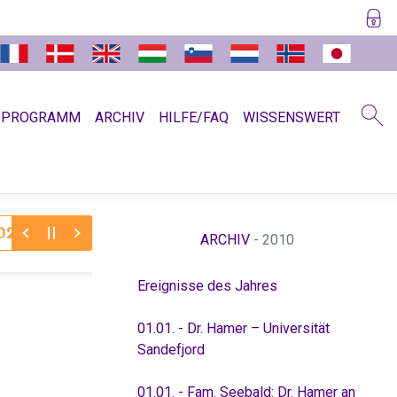
SPROGRAMM
ARCHIV
HILFE/FAQ
WISSENSWERT
30.11.2025:
Dr. Hamer zum Jahreswechsel 11/12
Absc
ARCHIV
- 2010
Ereignisse des Jahres
01.01. - Dr. Hamer – Universität
Sandefjord
01.01. - Fam. Seebald: Dr. Hamer an