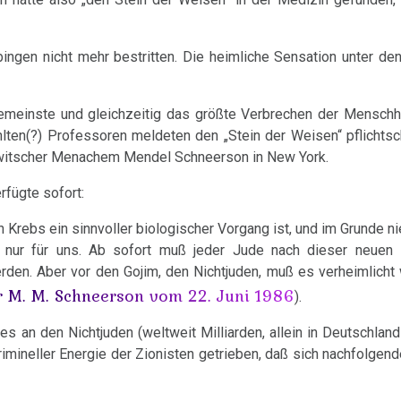
bingen nicht mehr bestritten. Die heimliche Sensation unter d
gemeinste und gleichzeitig das größte Verbrechen der Menschh
ten(?) Professoren meldeten den „Stein der Weisen“ pflichtsc
awitscher Menachem Mendel Schneerson in New York.
fügte sofort:
h Krebs ein sinnvoller biologischer Vorgang ist, und im Grunde 
 nur für uns. Ab sofort muß jeder Jude nach dieser neuen 
den. Aber vor den Gojim, den Nichtjuden, muß es verheimlicht 
r M. M. Schneerson vom 22. Juni 1986
).
n den Nichtjuden (weltweit Milliarden, allein in Deutschland
krimineller Energie der Zionisten getrieben, daß sich nachfolgen