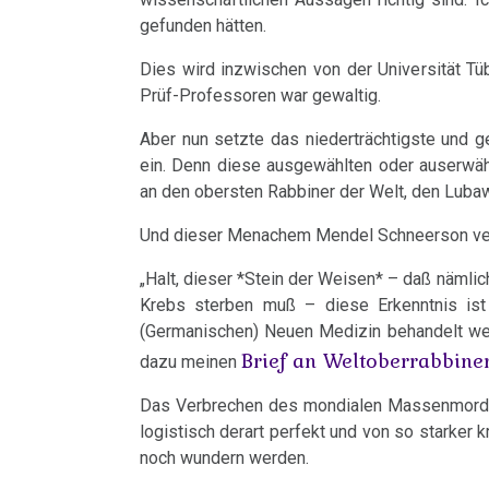
Harmonie
Dr.
Müller
Jahre
Grundsätzliches...
Dr.
Nachdenken:
gefunden hätten.
Herz
Hamer
2001
Hamer's
sog.
Die
Dies wird inzwischen von der Universität Tü
03.01.
Dr.
Hirntumoren
2007
-
Geburtstag
Schulmedizin
fünf
Prüf-Professoren war gewaltig.
-
Hamer
2017
2024
Biologischen
Hodenkarzinom
Aber nun setzte das niederträchtigste und 
Germanische
Dr.
zu
Naturgesetze
ein. Denn diese ausgewählten oder auserwähl
Heilkunde
Hamer
Treffen
religiösen
90.
Kehlkopf
an den obersten Rabbiner der Welt, den Lub
und
an
vor
Überzeugungen
Geburtstag
Zum
1.
Und dieser Menachem Mendel Schneerson ver
Knochenkrebs
Rechtsstaat
Freunde
Ort
von
Nachdenken:
Biologische
Kongresse:
Dr.
„Halt, dieser *Stein der Weisen* – daß nämlic
Verschiedenes
Naturgesetz
Leukämie
Grußwort
04.01.
....
Alternative
Krebs sterben muß – diese Erkenntnis ist
Hamer
von
-
Erstes
Möglichkeiten...
2.
(Germanischen) Neuen Medizin behandelt wer
Leberkrebs
Brief an Weltoberrabbine
dazu meinen
Dr.
Dr.
Treffen
Biologische
Richtigstellungen?
Lungenkrebs
Hamer
Hamer
Naturgesetz
Das Verbrechen des mondialen Massenmordes a
Online
AIDS-
logistisch derart perfekt und von so starker 
Autorisierte
Lymphknoten
Habilitationsrede
Programm
3.
noch wundern werden.
Buch
Akademien?
Uni
Biologische