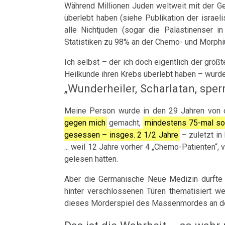
Hodgkin/Non-
....
Während Millionen Juden weltweit mit der G
Trnava
04.01.
Naturgesetz
Bin
überlebt haben (siehe Publikation der israel
Hodgkin
Lehrmaterial
-
ich
alle Nichtjuden (sogar die Palästinenser i
Interview
und
4.
Statistiken zu 98% an der Chemo- und Morphi
Magenkrebs
Fam.
nun
mit
Übungen
Biologische
Seebald:
auch
Ich selbst – der ich doch eigentlich der größ
Mesotheliom
Dr.
Naturgesetz
Heilkunde ihren Krebs überlebt haben – wurde
Lagebericht
ein
Hamer
„Wunderheiler, Scharlatan, sperrt
Multiple
Zweistein?
5.
1998
09.01.
Sklerose
Biologische
Meine Person wurde in den 29 Jahren von der
-
Ein
Walter
Naturgesetz
gegen mich
gemacht,
mindestens 75-mal sol
Epilepsie
Dr.
bißchen
gesessen – insges. 2 1/2 Jahre
– zuletzt in
Mendel
Hamer
Spaß
NOMENKLATUR
... weil 12 Jahre vorher 4 „Chemo-Patienten“
Parkinson
über
gelesen hätten.
–
muss
Dr.
DHS
Mundbereich
Der
sein
Aber die Germanische Neue Medizin durfte n
Hamer,
hinter verschlossenen Türen thematisiert wer
religiöse
:-)
Hamersche
Nase
N3,
dieses Mörderspiel des Massenmordes an den
Wahnsinn
Herde
1997
Zensur
Niere