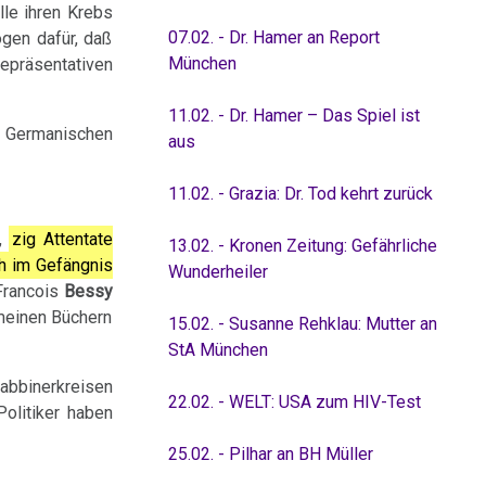
le ihren Krebs
07.02. - Dr. Hamer an Report
ogen dafür, daß
München
epräsentativen
11.02. - Dr. Hamer – Das Spiel ist
er Germanischen
aus
11.02. - Grazia: Dr. Tod kehrt zurück
t,
zig Attentate
13.02. - Kronen Zeitung: Gefährliche
h im Gefängnis
Wunderheiler
 Francois
Bessy
 meinen Büchern
15.02. - Susanne Rehklau: Mutter an
StA München
abbinerkreisen
22.02. - WELT: USA zum HIV-Test
Politiker haben
25.02. - Pilhar an BH Müller