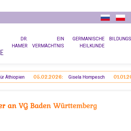
DR.
EIN
GERMANISCHE
BILDUNG
HAMER
VERMÄCHTNIS
HEILKUNDE
05.02.2026:
01.01.2026:
iopien
Gisela Hompesch
er an VG Baden Württemberg