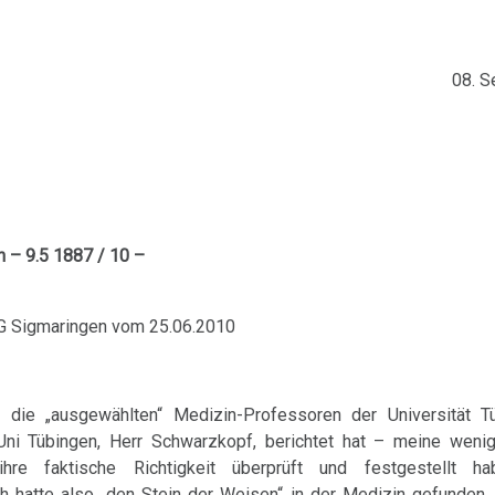
08. 
en – 9.5 1887 / 10 –
VG Sigmaringen vom 25.06.2010
die „ausgewählten“ Medizin-Professoren der Universität Tü
 Uni Tübingen, Herr Schwarzkopf, berichtet hat – meine weni
hre faktische Richtigkeit überprüft und festgestellt h
ch hatte also „den Stein der Weisen“ in der Medizin gefunden,