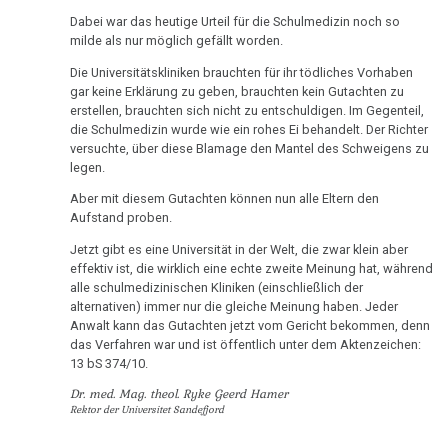
therapeutische
Fam.
1995
Dabei war das heutige Urteil für die Schulmedizin noch so
Sensation
Seebald:
milde als nur möglich gefällt worden.
Dr.
Dr.
Das
Die Universitätskliniken brauchten für ihr tödliches Vorhaben
Hamer
Hamer
ideale
gar keine Erklärung zu geben, brauchten kein Gutachten zu
in
erstellen, brauchten sich nicht zu entschuldigen. Im Gegenteil,
/
Krankenhaus
die Schulmedizin wurde wie ein rohes Ei behandelt. Der Richter
Radio
Kindesentführung
versuchte, über diese Blamage den Mantel des Schweigens zu
Statistik
Steiermark,
legen.
27.01.
ORF
Aber mit diesem Gutachten können nun alle Eltern den
-
1995
Aufstand proben.
Dr.
Volksgesundheit
Patientin
Hamer
Jetzt gibt es eine Universität in der Welt, die zwar klein aber
von
effektiv ist, die wirklich eine echte zweite Meinung hat, während
an
alle schulmedizinischen Kliniken (einschließlich der
Dr.
Bürgermeister
alternativen) immer nur die gleiche Meinung haben. Jeder
Hamer,
von
Anwalt kann das Gutachten jetzt vom Gericht bekommen, denn
ORF
Sandefjord
das Verfahren war und ist öffentlich unter dem Aktenzeichen:
1994
13 bS 374/10.
29.01.
Dr. med. Mag. theol. Ryke Geerd Hamer
Dr.
-
Rektor der Universitet Sandefjord
Hamer
ORF: