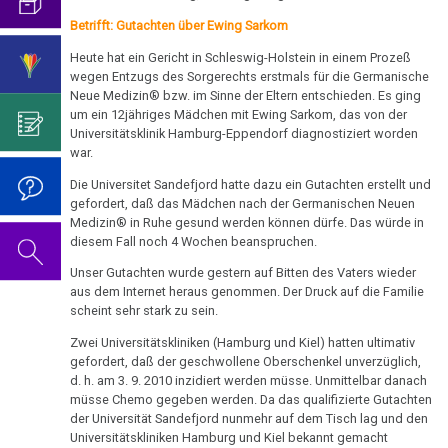
–
mich...
2019
ist
für
Abgrenzung
die
Bulimie
Universität
Betrifft: Gutachten über Ewing Sarkom
Wissenschaft?
Report
von
Autorin
Im
Das
Sandefjord
Heute hat ein Gericht in Schleswig-Holstein in einem Prozeß
München
Darmkrebs
der
des
Sinne
Video
Vorsicht
wegen Entzugs des Sorgerechts erstmals für die Germanische
01.01.
Psycho-
Bildungsprogramms
von
zum
Neue Medizin® bzw. im Sinne der Eltern entschieden. Es ging
Impfung
Telefon-
Rectum-
-
Onkologie
Dr.
Geburtstag
um ein 12jähriges Mädchen mit Ewing Sarkom, das von der
Interview
Ca
....
Universitätsklinik Hamburg-Eppendorf diagnostiziert worden
Fam.
Zum
Hamer?
2022
für
war.
Germanische
Jahre
Seebald:
Nachdenken:
Eierstock
NEWS
Heilkunde
1990
Redlichkeit
Dr.
Dr.
Die Universitet Sandefjord hatte dazu ein Gutachten erstellt und
Impfungen
2010
-
und
Hamer's
gefordert, daß das Mädchen nach der Germanischen Neuen
Hautveränderungen
Hamer
Verhaltenscode
Medizin® in Ruhe gesund werden können dürfe. Das würde in
2000
geistiges
Geburtstag
an
Gespräch
diesem Fall noch 4 Wochen beanspruchen.
Neurodermitis
Eigentum
2023
BH
Biologische
mit
....
Unser Gutachten wurde gestern auf Bitten des Vaters wieder
Zum
Müller
Harmonie
Dr.
Melanom
Jahre
Grundsätzliches...
Dr.
aus dem Internet heraus genommen. Der Druck auf die Familie
Nachdenken:
Hamer
scheint sehr stark zu sein.
2001
Hamer's
03.01.
sog.
Die
Herz
2007
Dr.
-
Geburtstag
Zwei Universitätskliniken (Hamburg und Kiel) hatten ultimativ
-
Schulmedizin
fünf
Hamer
2017
2024
gefordert, daß der geschwollene Oberschenkel unverzüglich,
Hirntumoren
Dr.
Biologischen
Germanische
zu
d. h. am 3. 9. 2010 inzidiert werden müsse. Unmittelbar danach
Hamer
Naturgesetze
Heilkunde
müsse Chemo gegeben werden. Da das qualifizierte Gutachten
Treffen
religiösen
90.
Hodenkarzinom
an
und
der Universität Sandefjord nunmehr auf dem Tisch lag und den
vor
Überzeugungen
Geburtstag
Zum
1.
Universitätskliniken Hamburg und Kiel bekannt gemacht
Freunde
Rechtsstaat
Kehlkopf