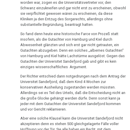
Ort
von
worden war, zogen es die Universitätsvertreter vor, den
Nachdenken:
Biologische
Kongresse:
Dr.
Schwanz einzukneifen und gar nicht erst zu erscheinen, obwohl
04.01.
Verschiedenes
Naturgesetz
Grußwort
Knochenkrebs
....
Alternative
sie verpflichtet gewesen wären zu erscheinen, da diese
Hamer
-
von
Erstes
Möglichkeiten...
Kliniken ja den Entzug des Sorgerechts, allerdings ohne
2.
Leukämie
Dr.
Dr.
substantielle Begründung, beantragt hatten.
Treffen
Biologische
Hamer
Hamer
Richtigstellungen?
So fand denn heute eine historische Farce von Prozeß statt
Leberkrebs
Naturgesetz
AIDS-
Online
insofern, als die Gutachter von Hamburg und Kiel durch
Habilitationsrede
Autorisierte
Buch
Programm
Abwesenheit glänzten und sich erst gar nicht getrauten, ein
Lungenkrebs
3.
Uni
Akademien?
Gutachten abzugeben. Denn ein solches „albernes Gutachten“
Biologische
04.01.
von Hamburg und Kiel hätte Lachstürme ausgelöst. Gegen das
Trnava
....
Lymphknoten
Naturgesetz
Bin
Gutachten der Universitet Sandefjord gab und gibt es kein
-
Lehrmaterial
einziges wissenschaftliches Argument.
Interview
ich
Hodgkin/Non-
Fam.
und
4.
mit
nun
Hodgkin
Der Richter entschied dann notgedrungen nach dem Antrag der
Seebald:
Übungen
Biologische
Universitet Sandefjord, daß dem Kind 4 Wochen zur
Dr.
auch
Lagebericht
Naturgesetz
konservativen Ausheilung zugestanden werden müssten.
Magenkrebs
Hamer
ein
Allerdings sei es Teil des Urteils, daß die Entscheidung nicht an
09.01.
1998
Zweistein?
5.
die große Glocke gehängt werden dürfe. Denn sonst kann ja
Mesotheliom
-
jeder mit dem Gutachten der Universitet Sandefjord kommen
Biologische
Walter
Ein
Dr.
und vor Gericht reklamieren.
Multiple
Naturgesetz
Mendel
bißchen
Hamer
Sklerose
Aber eine solche Klausel kann die Universitet Sandefjord nicht
über
Spaß
–
NOMENKLATUR
akzeptieren denn es stehen 500 gleichgelagerte Fälle voller
Dr.
muss
Epilepsie
Hoffnung vor der Tür. Sie alle haben ein Recht, mit dem