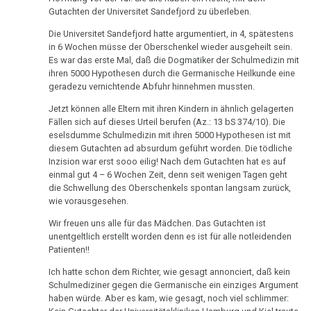
Der
Gutachten der Universitet Sandefjord zu überleben.
DHS
Hamer,
sein
religiöse
Parkinson
N3,
:-)
Wahnsinn
Die Universitet Sandefjord hatte argumentiert, in 4, spätestens
Hamersche
1997
in 6 Wochen müsse der Oberschenkel wieder ausgeheilt sein.
Mundbereich
Herde
Zensur
Es war das erste Mal, daß die Dogmatiker der Schulmedizin mit
16.01.
Bad
bei
ihren 5000 Hypothesen durch die Germanische Heilkunde eine
-
Nase
Händigkeit
geradezu vernichtende Abfuhr hinnehmen mussten.
Godesberg
Google
Presse:
1995
Jetzt können alle Eltern mit ihren Kindern in ähnlich gelagerten
Niere
Opfer
Hormone
Fällen sich auf dieses Urteil berufen (Az.: 13 bS 374/10). Die
und
Gespräch
eselsdumme Schulmedizin mit ihren 5000 Hypothesen ist mit
Nierensammelrohr-
Schienen
Medienstar
diesem Gutachten ad absurdum geführt worden. Die tödliche
Dr.
Ca
Inzision war erst sooo eilig! Nach dem Gutachten hat es auf
Keimblätter
Hamer
18.01.
einmal gut 4 – 6 Wochen Zeit, denn seit wenigen Tagen geht
Wilms-
mit
die Schwellung des Oberschenkels spontan langsam zurück,
-
Mikroben
Tumor
Prof.
wie vorausgesehen.
Report
Rius
München:
Immunsystem
Wir freuen uns alle für das Mädchen. Das Gutachten ist
Pankreas
unentgeltlich erstellt worden denn es ist für alle notleidenden
Todesfalle
Dr.
Patienten!!
Krebs
Prostata
GNM
Hamer
Ich hatte schon dem Richter, wie gesagt annonciert, daß kein
Tiere
in
Psychosen
20.01.
Schulmediziner gegen die Germanische ein einziges Argument
und
Help
haben würde. Aber es kam, wie gesagt, noch viel schlimmer:
-
Schilddrüse