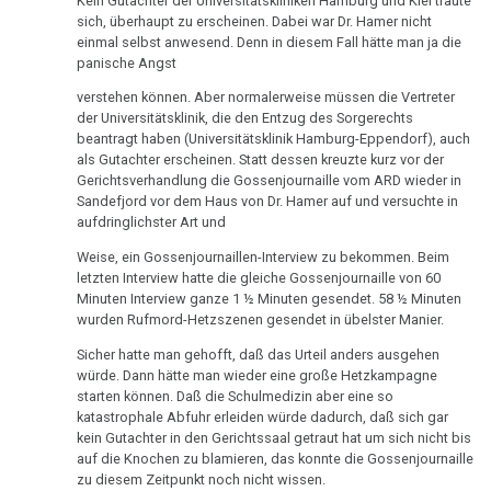
Kein Gutachter der Universitätskliniken Hamburg und Kiel traute
Pflanzen
TV,
Fall
sich, überhaupt zu erscheinen. Dabei war Dr. Hamer nicht
ORF
Schlömer
Schizophrenie
einmal selbst anwesend. Denn in diesem Fall hätte man ja die
1995
panische Angst
23.01.
Speiseröhren-
verstehen können. Aber normalerweise müssen die Vertreter
Rauchen
Dr.
-
Ca
der Universitätsklinik, die den Entzug des Sorgerechts
und
Hamer
Fam.
beantragt haben (Universitätsklinik Hamburg-Eppendorf), auch
Krebs
über
Syndrom
Seebald:
als Gutachter erscheinen. Statt dessen kreuzte kurz vor der
AIDS,
Gerichtsverhandlung die Gossenjournaille vom ARD wieder in
Protokoll
Metastasen
Tinnitus
Sandefjord vor dem Haus von Dr. Hamer auf und versuchte in
ARD
über
aufdringlichster Art und
und
Kindesentführung
Medikationen
Uterus
ORF
Weise, ein Gossenjournaillen-Interview zu bekommen. Beim
letzten Interview hatte die gleiche Gossenjournaille von 60
27.01.
Tumormarker
1995
Zähne
Minuten Interview ganze 1 ½ Minuten gesendet. 58 ½ Minuten
-
wurden Rufmord-Hetzszenen gesendet in übelster Manier.
Schmerzen
Dr.
Zuckerkrankheiten
Fam.
Hamer
Sicher hatte man gehofft, daß das Urteil anders ausgehen
Seebald:
Therapie
Diabetes
würde. Dann hätte man wieder eine große Hetzkampagne
und
Bericht
starten können. Daß die Schulmedizin aber eine so
Pilhar
Kindesentführung
Mein
katastrophale Abfuhr erleiden würde dadurch, daß sich gar
in
kein Gutachter in den Gerichtssaal getraut hat um sich nicht bis
Studentenmädchen,
27.01.
3nach9,
auf die Knochen zu blamieren, das konnte die Gossenjournaille
die
zu diesem Zeitpunkt noch nicht wissen.
-
3sat