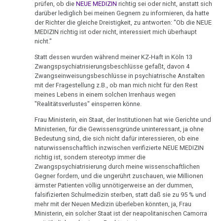
prüfen, ob die
NEUE MEDIZIN
richtig sei oder nicht, anstatt sich
1982
03.03.
darüber lediglich bei meinen Gegnern zu informieren, da hatte
der Richter die gleiche Dreistigkeit, zu antworten: "Ob die NEUE
-
Hamerscher
MEDIZIN richtig ist oder nicht, interessiert mich überhaupt
Dr.
Herd,
nicht."
Hamer
Hirnmetastase
Statt dessen wurden während meiner KZ-Haft in Köln 13
an
oder
Zwangspsychiatrisierungsbeschlüsse gefaßt, davon 4
Bock
Artefakt?
Zwangseinweisungsbeschlüsse in psychiatrische Anstalten
mit der Fragestellung z.B., ob man mich nicht für den Rest
03.03.
Archivmaterial:
meines Lebens in einem solchen Irrenhaus wegen
-
altes
"Realitätsverlustes" einsperren könne.
Dr.
Hörbuch
Frau Ministerin, ein Staat, der Institutionen hat wie Gerichte und
Hamer
Ministerien, für die Gewissensgründe uninteressant, ja ohne
Videos
an
Bedeutung sind, die sich nicht dafür interessieren, ob eine
in
naturwissenschaftlich inzwischen verifizierte NEUE MEDIZIN
Krčméry
richtig ist, sondern stereotyp immer die
Spanisch,
Zwangspsychiatrisierung durch meine wissenschaftlichen
04.03.
Italienisch,
Gegner fordern, und die ungerührt zuschauen, wie Millionen
-
Tschechisch
ärmster Patienten völlig unnötigerweise an der dummen,
Faas
falsifizierten Schulmedizin sterben, statt daß sie zu 95 % und
Information
mehr mit der Neuen Medizin überleben könnten, ja, Frau
an
Ministerin, ein solcher Staat ist der neapolitanischen Camorra
zum
Fischer