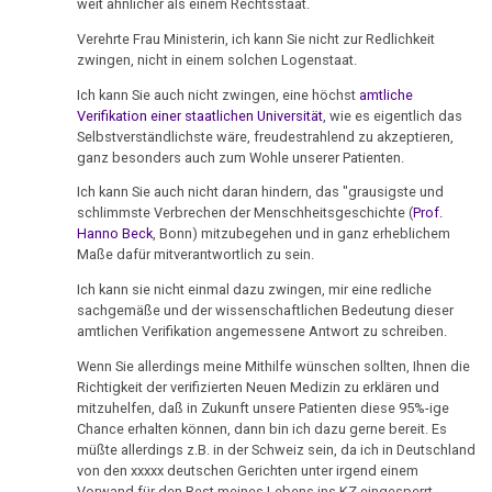
weit ähnlicher als einem Rechtsstaat.
Nachdenken
05.03.
Verehrte Frau Ministerin, ich kann Sie nicht zur Redlichkeit
zwingen, nicht in einem solchen Logenstaat.
-
Routil
Ich kann Sie auch nicht zwingen, eine höchst
amtliche
an
Verifikation einer staatlichen Universität
, wie es eigentlich das
Selbstverständlichste wäre, freudestrahlend zu akzeptieren,
Pilhar
ganz besonders auch zum Wohle unserer Patienten.
08.03.
Ich kann Sie auch nicht daran hindern, das "grausigste und
-
schlimmste Verbrechen der Menschheitsgeschichte (
Prof.
Hanno Beck
, Bonn) mitzubegehen und in ganz erheblichem
Krčméry
Maße dafür mitverantwortlich zu sein.
an
Dr.
Ich kann sie nicht einmal dazu zwingen, mir eine redliche
sachgemäße und der wissenschaftlichen Bedeutung dieser
Hamer
amtlichen Verifikation angemessene Antwort zu schreiben.
12.03.
Wenn Sie allerdings meine Mithilfe wünschen sollten, Ihnen die
-
Richtigkeit der verifizierten Neuen Medizin zu erklären und
mitzuhelfen, daß in Zukunft unsere Patienten diese 95%-ige
Martens
Chance erhalten können, dann bin ich dazu gerne bereit. Es
an
müßte allerdings z.B. in der Schweiz sein, da ich in Deutschland
Faas
von den xxxxx deutschen Gerichten unter irgend einem
Vorwand für den Rest meines Lebens ins KZ eingesperrt