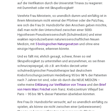
Neustadt
auf die Verifikation durch die Universität Trnava zu reagieren:
DHS
Hamer,
sein
mit Dummheit oder mit Skrupellosigkeit!
Parkinson
14.01.
N3,
:-)
Hamersche
Verehrte Frau Ministerin, so unendlich dumm und einfältig ist in
-
1997
Mundbereich
Herde
Zensur
Ihrem Ministerium nicht einmal der Pförtner oder die Putzfrau,
Skácel
wie sich die Frau Dr. Hundsdörfer den Anschein geben möchte,
Bad
bei
an
Nase
daß man nicht den Unterschied zwischen einer 5000-
Händigkeit
Godesberg
Google
Jürgenssen
Hypothesen-Pseudowissenschaft (Schulmedizin) und einer
1995
Niere
exakten reproduzierbaren naturwissenschaftlichen Neuen
Hormone
31.01.
Medizin, mit
5 biologischen Naturgesetzen
und ohne eine
Gespräch
einzige Hypothese, erkennen könnte.
Nierensammelrohr-
-
Schienen
Dr.
Ca
Schickling
Und es fällt mir, ehrlich gesagt, schwer, Ihnen so viel
Keimblätter
Hamer
Skrupellosigkeit zu unterstellen und anzunehmen, es sei Ihnen
an
Wilms-
mit
schnurzepiepegal, ob z.B. am Krebs derzeit unter
Mendel
Mikroben
Tumor
schulmedizynischer Pseudotherapie laut deutschem
Prof.
Krebsforschungszentrum Heidelberg 95 bis 98 % der Patienten
31.01.
Rius
Immunsystem
nach 7 Jahren tot sind, oder ob durch die NEUE MEDIZIN –
Pankreas
-
siehe meine
Erklärung zur Verifikation von Trnava
und den
Brief
Dr.
Mendel
von Herrn Marc Fréchet
vom franz. Krebszentrum Villejuif bei
Krebs
Prostata
Hamer
Paris – 95 bis 98 % dieser Patienten überleben könnten.
an
Tiere
in
Psychosen
Witt/Plötz
Ihre Frau Dr. Hundsdörfer versucht, auf so unendlich einfältig zu
und
Help
spielen, als könne sie nicht zwischen einer (unbewiesenen)
Schilddrüse