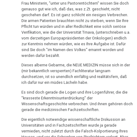
therapeutische
Mendel
Frau Ministerin, "unter uns Pastorentöchtern" wissen Sie doch
1995
Sensation
genauso gut wie ich, daß das, was z.Zt. geschieht, nicht
an
geschehen darf. Es ist ganz schlicht ein riesiges Verbrechen.
AG
Dr.
Das
Die armen Patienten brauchten nicht zu sterben, wenn Sie Ihre
Köln
Hamer
Pflicht tun würden und in aller Redlichkeit eine solch seriöse
ideale
Verifikation, wie die der Universität Trnava, (unterschrieben u.a.
in
Krankenhaus
11.02.
vom derzeitigen Europapräsidenten der Onkologen) endlich
Radio
zur Kenntnis nehmen würden, wie es Ihre Aufgabe ist. Dafür
-
Statistik
Steiermark,
sind Sie doch "im Namen des Volkes" ernannt worden und
Zenner
ORF
werden dafür bezahlt.
an
1995
Dieses alberne Gebarme, die NEUE MEDIZIN müsse sich in der
Bock
(mir bekanntlich versperrten) Fachliteratur langsam
Volksgesundheit
Patientin
durchsetzen, ist so unendlich einfältig und realitätsfern, daß
13.02.
von
ich dafür nur ein müdes Lächeln habe.
-
Dr.
Es sind doch gerade die Logen und ihre Logenführer, die die
Täglich
Hamer,
"krasseste Erkenntnisunterdrückung" der
Alles:
ORF
Wissenschaftsgeschichte verbrechen. Und ihnen gehören doch
Ungerechtes
gerade die medizinischen Fachzeitschriften.
1994
Urteil
Die eigentlich notwendige wissenschaftliche Diskussion an
Dr.
Universitäten und in Fachzeitschriften wurde ja gerade
17.02.
Hamer
vermieden, nicht zuletzt durch die Falsch-Kolportierung Ihres
-
Hauses, und vor die Schranken von Strafrichtern verlegt. Aber