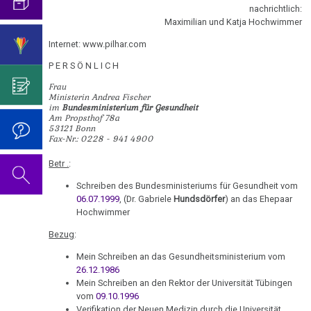
DIRK
mich...
2019
ist
für
nachrichtlich:
Abgrenzung
die
Bulimie
Maximilian und Katja Hochwimmer
Wissenschaft?
Report
Jan.
von
Autorin
Im
Das
München
Darmkrebs
Internet: www.pilhar.com
-
der
des
Sinne
Video
Vorsicht
Pro
Psycho-
Bildungsprogramms
von
zum
P E R S Ö N L I C H
Impfung
Telefon-
Rectum-
Fide
Onkologie
Dr.
Geburtstag
Interview
Frau
Ca
....
Catholica:
Zum
Hamer?
2022
Ministerin Andrea Fischer
für
im
Bundesministerium für Gesundheit
Germanische
Jahre
Dr.
Nachdenken:
Eierstock
Am Propsthof 78a
NEWS
Heilkunde
1990
Redlichkeit
Dr.
53121 Bonn
Hamer
Impfungen
2010
Fax-Nr.: 0228 - 941 4900
-
und
Hamer's
Hautveränderungen
glänzend
Verhaltenscode
2000
geistiges
Geburtstag
rehabilitiert
Gespräch
Betr .
:
Neurodermitis
Eigentum
2023
Biologische
mit
....
Schreiben des Bundesministeriums für Gesundheit vom
Jan./Mär.
Zum
Harmonie
Dr.
Melanom
06.07.1999
, (Dr. Gabriele
Hundsdörfer
) an das Ehepaar
Jahre
Grundsätzliches...
Dr.
-
Nachdenken:
Hamer
Hochwimmer
2001
Hamer's
ZeitenSchrift:
sog.
Die
Herz
2007
Dr.
-
Geburtstag
Bezug
:
Werkzeuge
Schulmedizin
fünf
Hamer
2017
2024
Hirntumoren
und
Biologischen
Germanische
Mein Schreiben an das Gesundheitsministerium vom
zu
26.12.1986
Marionetten
Naturgesetze
Heilkunde
Treffen
religiösen
90.
Hodenkarzinom
Mein Schreiben an den Rektor der Universität Tübingen
und
vor
Überzeugungen
Geburtstag
vom
09.10.1996
05.01.
Zum
1.
Rechtsstaat
Kehlkopf
Verifikation der Neuen Medizin durch die Universität