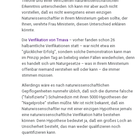
04.02.
Pflanzen
TV,
Theorie und einer verifizierten naturwissenschaftlichen
Erkenntnis unterscheiden. Ich kann mir aber auch nicht
-
ORF
Schizophrenie
vorstellen, daß es nicht wenigstens einen einzigen
Erklärung
1995
Naturwissenschaftler in Ihrem Ministerium geben sollte, der
Mikloško
Speiseröhren-
Ihnen, verehrte Frau Ministerin, diesen Unterschied erklären
Rauchen
Dr.
könnte.
Ca
07.02.
und
Hamer
Die
Verifikation von Trnava
– vorher fanden schon 26
-
Krebs
über
Syndrom
halbamtliche Verifikationen statt – war nicht etwa ein
Rainer
AIDS,
"glücklicher Erfolg", sondern solche Demonstration kann man
Metastasen
Tinnitus
an
ARD
im Prinzip jeden Tag an beliebig vielen Fällen wiederholen, denn
es handelt sich um Naturgesetze – was in Ihrem Ministerium
"täglich
und
Medikationen
Uterus
offenbar niemand verstehen will oder kann – die immer
Alles"
ORF
stimmen müssen.
Tumormarker
1995
Zähne
08.02.
Allerdings wäre es nach naturwissenschaftlichen
Gepflogenheiten nunmehr üblich, daß sich die dumme falsche
-
Schmerzen
Dr.
Zuckerkrankheiten
("falsifizierte") Schulmedizin mit ihren 5000 Hypothesen der
Soltés
Hamer
"Nagelprobe" stellen müßte. Mir ist nicht bekannt, daß ein
Therapie
Diabetes
an
und
Naturwissenschaftler nur mit einer einzigen Hypothese jemals
Pendl
Pilhar
eine naturwissenschaftliche Verifikation hätte bestehen
Mein
können. Denn Hypothese bedeutet ja, daß ein großes Loch an
in
Studentenmädchen,
09.02.
Unsicherheit besteht, das man weder qualifizieren noch
3nach9,
die
quantifizieren kann.
-
3sat