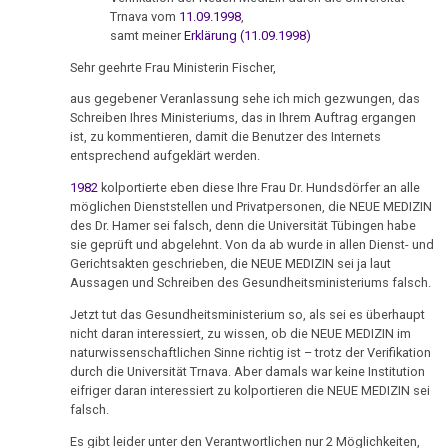
Ort
von
-
Nachdenken:
Biologische
Trnava vom
11.09.1998
,
Kongresse:
Dr.
Krčméry
Verschiedenes
Naturgesetz
Grußwort
samt meiner
Erklärung (11.09.1998)
Knochenkrebs
....
Alternative
Hamer
an
von
Erstes
Möglichkeiten...
Sehr geehrte Frau Ministerin Fischer,
2.
Leukämie
Skácel
Dr.
Treffen
Biologische
aus gegebener Veranlassung sehe ich mich gezwungen, das
Hamer
Richtigstellungen?
Leberkrebs
Schreiben Ihres Ministeriums, das in Ihrem Auftrag ergangen
09.01.
Naturgesetz
Online
ist, zu kommentieren, damit die Benutzer des Internets
-
Habilitationsrede
Autorisierte
Programm
entsprechend aufgeklärt werden.
Lungenkrebs
3.
Lippische
Uni
Akademien?
Biologische
1982
kolportierte eben diese Ihre Frau Dr. Hundsdörfer an alle
Zeitung:
Trnava
....
Lymphknoten
möglichen Dienststellen und Privatpersonen, die NEUE MEDIZIN
Naturgesetz
Bin
Reißerischer
Lehrmaterial
des Dr. Hamer sei falsch, denn die Universität Tübingen habe
Interview
ich
Hodgkin/Non-
Zeitungsstil
und
sie geprüft und abgelehnt. Von da ab wurde in allen Dienst- und
4.
mit
nun
Hodgkin
Gerichtsakten geschrieben, die NEUE MEDIZIN sei ja laut
Übungen
Biologische
11.01.
Dr.
auch
Aussagen und Schreiben des Gesundheitsministeriums falsch.
Naturgesetz
Magenkrebs
-
Hamer
ein
Jetzt tut das Gesundheitsministerium so, als sei es überhaupt
Olivia
1998
Zweistein?
nicht daran interessiert, zu wissen, ob die NEUE MEDIZIN im
5.
Mesotheliom
Pilhar:
naturwissenschaftlichen Sinne richtig ist – trotz der Verifikation
Biologische
Walter
Ein
durch die Universität Trnava. Aber damals war keine Institution
Beschluß
Multiple
Naturgesetz
eifriger daran interessiert zu kolportieren die NEUE MEDIZIN sei
Mendel
bißchen
BG
Sklerose
falsch.
über
Spaß
Wr.
NOMENKLATUR
Dr.
muss
Es gibt leider unter den Verantwortlichen nur 2 Möglichkeiten,
Epilepsie