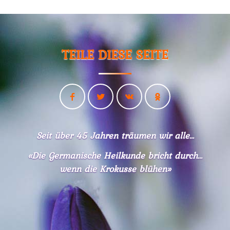
29.03.
-
Mikloško
an
TEILE DIESE SEITE
Emberger
Mär./Apr.
-
raum&zeit:
Dr.
Hamers
Medizin
Seit über 45 Jahren träumen wir alle...
verifiziert
«Die Germanische Heilkunde bricht durch...
Apr.
wenn die Krokusse blühen»
-
Olivia
Pilhar:
Informationsblatt
Eltern