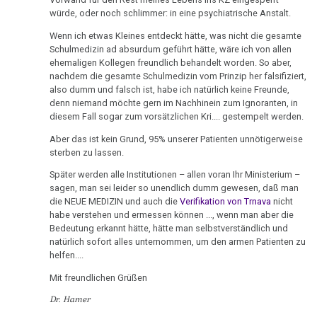
13.03.
würde, oder noch schlimmer: in eine psychiatrische Anstalt.
-
Wenn ich etwas Kleines entdeckt hätte, was nicht die gesamte
Radio
Schulmedizin ad absurdum geführt hätte, wäre ich von allen
Toronto
ehemaligen Kollegen freundlich behandelt worden. So aber,
nachdem die gesamte Schulmedizin vom Prinzip her falsifiziert,
Interview
also dumm und falsch ist, habe ich natürlich keine Freunde,
denn niemand möchte gern im Nachhinein zum Ignoranten, in
16.03.
diesem Fall sogar zum vorsätzlichen Kri.... gestempelt werden.
-
Aber das ist kein Grund, 95% unserer Patienten unnötigerweise
Kappauf
sterben zu lassen.
an
Später werden alle Institutionen – allen voran Ihr Ministerium –
Helen
sagen, man sei leider so unendlich dumm gewesen, daß man
T.
die NEUE MEDIZIN und auch die
Verifikation von Trnava
nicht
habe verstehen und ermessen können ..., wenn man aber die
25.03.
Bedeutung erkannt hätte, hätte man selbstverständlich und
-
natürlich sofort alles unternommen, um den armen Patienten zu
Pilhar
helfen....
an
Mit freundlichen Grüßen
Routil
Dr. Hamer