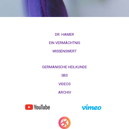
1/99
12.04.
-
Sippel
DR. HAMER
an
EIN VERMÄCHTNIS
Dr.
Hamer
WISSENSWERT
15.04.
GERMANISCHE HEILKUNDE
-
SBS
Dr.
Hamer
VIDEOS
an
ARCHIV
Helen
T.
18.04.
-