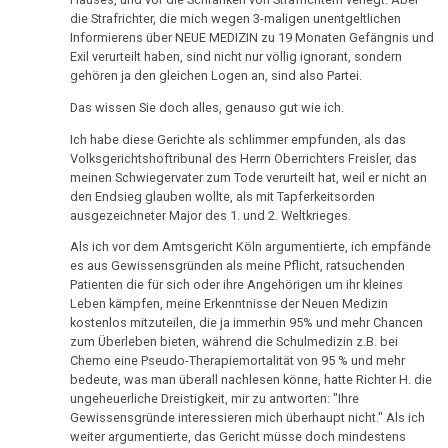
in
Dr.
die Strafrichter, die mich wegen 3-maligen unentgeltlichen
Club
Informierens über NEUE MEDIZIN zu 19 Monaten Gefängnis und
Hamer
2,
Exil verurteilt haben, sind nicht nur völlig ignorant, sondern
an
ORF
gehören ja den gleichen Logen an, sind also Partei.
Mikloško
1992
Das wissen Sie doch alles, genauso gut wie ich.
u.
Krčméry
Dr.
Ich habe diese Gerichte als schlimmer empfunden, als das
Volksgerichtshoftribunal des Herrn Oberrichters Freisler, das
Hamer
19.02.
meinen Schwiegervater zum Tode verurteilt hat, weil er nicht an
-
den Endsieg glauben wollte, als mit Tapferkeitsorden
-
Fallbeispiel
ausgezeichneter Major des 1. und 2. Weltkrieges.
Pendl
Revierkonflikt
Als ich vor dem Amtsgericht Köln argumentierte, ich empfände
an
es aus Gewissensgründen als meine Pflicht, ratsuchenden
Emberger
Dr.
Patienten die für sich oder ihre Angehörigen um ihr kleines
Hamer
Leben kämpfen, meine Erkenntnisse der Neuen Medizin
02.03.
in
kostenlos mitzuteilen, die ja immerhin 95% und mehr Chancen
-
zum Überleben bieten, während die Schulmedizin z.B. bei
Travemünde
Krčméry
Chemo eine Pseudo-Therapiemortalität von 95 % und mehr
1983
bedeute, was man überall nachlesen könne, hatte Richter H. die
an
ungeheuerliche Dreistigkeit, mir zu antworten: "Ihre
Dr.
Sanatorium
Gewissensgründe interessieren mich überhaupt nicht." Als ich
Hamer
Rosenhof
weiter argumentierte, das Gericht müsse doch mindestens