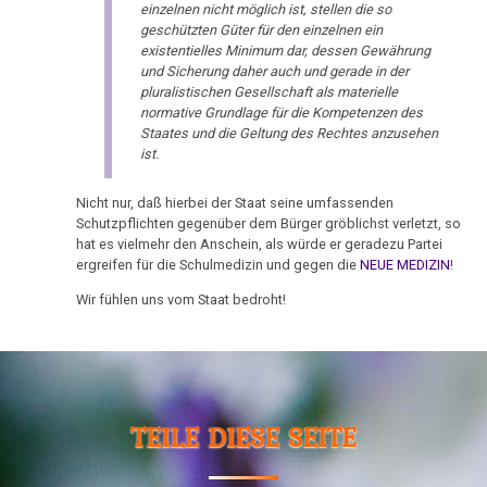
therapeutische
Mendel
einzelnen nicht möglich ist, stellen die so
1995
Sensation
geschützten Güter für den einzelnen ein
an
existentielles Minimum dar, dessen Gewährung
AG
Dr.
Das
und Sicherung daher auch und gerade in der
Köln
Hamer
pluralistischen Gesellschaft als materielle
ideale
normative Grundlage für die Kompetenzen des
in
Krankenhaus
11.02.
Staates und die Geltung des Rechtes anzusehen
Radio
ist.
-
Statistik
Steiermark,
Zenner
ORF
Nicht nur, daß hierbei der Staat seine umfassenden
an
1995
Schutzpflichten gegenüber dem Bürger gröblichst verletzt, so
Bock
hat es vielmehr den Anschein, als würde er geradezu Partei
Volksgesundheit
Patientin
ergreifen für die Schulmedizin und gegen die
NEUE MEDIZIN
!
13.02.
von
Wir fühlen uns vom Staat bedroht!
-
Dr.
Täglich
Hamer,
Alles:
ORF
Ungerechtes
1994
Urteil
TEILE DIESE SEITE
Dr.
17.02.
Hamer
-