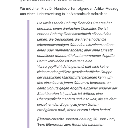
Neustadt
DHS
Hamer,
sein
Wir möchten Frau Dr. Hundsdörfer folgenden Artikel-Auszug
Parkinson
14.01.
N3,
:-)
aus einer Juristenzeitung in ihr Stammbuch schreiben:
Hamersche
-
1997
Mundbereich
Die umfassende Schutzpflicht des Staates hat
Herde
Zensur
Skácel
demnach einen dreifachen Charakter. Sie ist
Bad
bei
an
Nase
erstens Schutzpflicht hinsichtlich aller auf das
Händigkeit
Godesberg
Google
Jürgenssen
Leben, die Gesundheit, die Freiheit oder die
1995
lebensnotwendigen Güter des einzelnen seitens
Niere
Hormone
31.01.
eines oder mehrerer anderer, aber ohne Einsatz
Gespräch
staatlicher Machtmittel unternommener Angriffe.
Nierensammelrohr-
-
Schienen
Damit verbunden ist zweitens eine
Dr.
Ca
Schickling
Vorsorgepflicht dahingehend, daß sich keine
Keimblätter
Hamer
an
kleinere oder größere gesellschaftliche Gruppe
Wilms-
mit
der staatlichen Machtmittel bedienen kann, um
Mendel
Mikroben
Tumor
Prof.
den einzelnen in jenen Gütern zu bedrohen, zu
deren Schutz gegen Angriffe einzelner anderer der
31.01.
Rius
Immunsystem
Pankreas
Staat berufen ist; und sie ist drittens eine
-
Obsorgepflicht insofern und insoweit, als sie dem
Dr.
Mendel
Krebs
Prostata
einzelnen den Zugang zu jenen Gütern
Hamer
an
ermöglichen muß, deren er zum Leben bedarf.
Tiere
in
Psychosen
Witt/Plötz
(Österreichische Juristen-Zeitung, 30. Juni 1995,
und
Help
'Vom Elternrecht zum Recht der nächsten
Schilddrüse