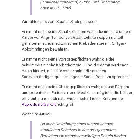
04.02.
Pflanzen
TV,
Familienangehörigen', o.Univ.-Prof. Dr. Heribert
-
Köck M.C.L., Linz).
ORF
Schizophrenie
Erklärung
1995
Wir fühlen uns vom Staat in Stich gelassen!
Mikloško
Speiseröhren-
Rauchen
Dr.
Ca
Er nimmt nicht seine Schutzpflichten wahr, die uns und unsere
07.02.
und
Hamer
Kinder vor Angriffen der seit 6 Jahrzehnten experimentell
-
Krebs
über
gehaltenen schulmedizinischen Krebstherapie mit Giftgas-
Syndrom
Abkömmlingen bewahren!
Rainer
AIDS,
Metastasen
Tinnitus
an
ARD
Er nimmt nicht seine Vorsorgepflichten wahr, die die
"täglich
und
schulmedizinische Krebstherapie – und die damit verdienen –
Medikationen
Uterus
daran hindert, mit Hilfe von schulmedizinischen
Alles"
ORF
Sachverständigen quasi in eigener Sache Recht zu sprechen!
Tumormarker
1995
Zähne
08.02.
Er nimmt nicht seine Obsorgepflichten wahr, die uns Bürgern
-
Schmerzen
Dr.
und potentiellen Patienten jene Medizin ermöglicht, die billiger,
Zuckerkrankheiten
effizienter und nach naturwissenschaftlichen Kriterien der
Soltés
Hamer
Reproduzierbarkeit
richtig ist.
Therapie
Diabetes
an
und
Pendl
Weiter im Artikel:
Pilhar
Mein
in
Da ohne Gewährung eines ausreichenden
Studentenmädchen,
09.02.
3nach9,
staatlichen Schutzes in den drei genannten
die
-
Bereichen ein menschenwürdiges Dasein für den
3sat