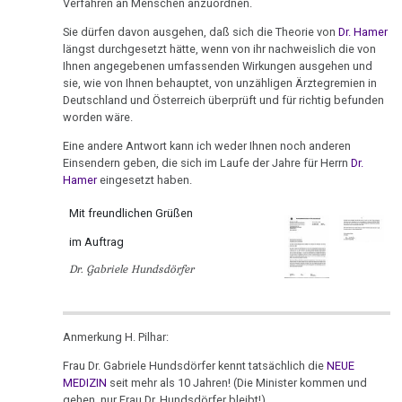
Ort
von
Verfahren an Menschen anzuordnen.
-
Nachdenken:
Biologische
Kongresse:
Dr.
Krčméry
Verschiedenes
Naturgesetz
Grußwort
Sie dürfen davon ausgehen, daß sich die Theorie von
Dr. Hamer
Knochenkrebs
....
Alternative
Hamer
längst durchgesetzt hätte, wenn von ihr nachweislich die von
an
von
Erstes
Möglichkeiten...
2.
Ihnen angegebenen umfassenden Wirkungen ausgehen und
Leukämie
Skácel
Dr.
Treffen
sie, wie von Ihnen behauptet, von unzähligen Ärztegremien in
Biologische
Hamer
Richtigstellungen?
Deutschland und Österreich überprüft und für richtig befunden
Leberkrebs
09.01.
Naturgesetz
Online
worden wäre.
-
Habilitationsrede
Autorisierte
Programm
Lungenkrebs
3.
Eine andere Antwort kann ich weder Ihnen noch anderen
Lippische
Uni
Akademien?
Einsendern geben, die sich im Laufe der Jahre für Herrn
Dr.
Biologische
Zeitung:
Trnava
....
Lymphknoten
Hamer
eingesetzt haben.
Naturgesetz
Bin
Reißerischer
Lehrmaterial
Interview
ich
Hodgkin/Non-
Mit freundlichen Grüßen
Zeitungsstil
und
4.
mit
nun
Hodgkin
Übungen
im Auftrag
Biologische
11.01.
Dr.
auch
Naturgesetz
Dr. Gabriele Hundsdörfer
Magenkrebs
-
Hamer
ein
Olivia
1998
Zweistein?
5.
Mesotheliom
Pilhar:
Biologische
Walter
Ein
Beschluß
Anmerkung H. Pilhar:
Multiple
Naturgesetz
Mendel
bißchen
BG
Sklerose
Frau Dr. Gabriele Hundsdörfer kennt tatsächlich die
NEUE
über
Spaß
Wr.
NOMENKLATUR
MEDIZIN
seit mehr als 10 Jahren! (Die Minister kommen und
Dr.
muss
Epilepsie
gehen, nur Frau Dr. Hundsdörfer bleibt!)