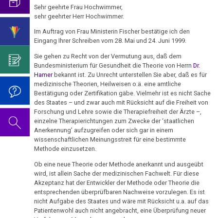
DIRK
mich...
2019
ist
für
Sehr geehrte Frau Hochwimmer,
Abgrenzung
die
Bulimie
sehr geehrter Herr Hochwimmer.
Wissenschaft?
Report
Jan.
von
Autorin
Im
Das
München
Darmkrebs
-
Im Auftrag von Frau Ministerin Fischer bestätige ich den
der
des
Sinne
Video
Vorsicht
Eingang Ihrer Schreiben vom 28. Mai und 24. Juni 1999.
Pro
Psycho-
Bildungsprogramms
von
zum
Impfung
Telefon-
Rectum-
Fide
Onkologie
Dr.
Geburtstag
Sie gehen zu Recht von der Vermutung aus, daß dem
Interview
Ca
....
Bundesministerium für Gesundheit die Theorie von Herrn
Dr.
Catholica:
Zum
Hamer?
2022
für
Germanische
Jahre
Hamer
bekannt ist. Zu Unrecht unterstellen Sie aber, daß es für
Dr.
Nachdenken:
Eierstock
NEWS
medizinische Theorien, Heilweisen o.ä. eine amtliche
Heilkunde
1990
Redlichkeit
Dr.
Hamer
Impfungen
Bestätigung oder Zertifikation gäbe. Vielmehr ist es nicht Sache
2010
-
und
Hamer's
Hautveränderungen
glänzend
des Staates – und zwar auch mit Rücksicht auf die Freiheit von
Verhaltenscode
2000
geistiges
Geburtstag
Forschung und Lehre sowie die Therapiefreiheit der Ärzte –,
rehabilitiert
Gespräch
Neurodermitis
einzelne Therapierichtungen zum Zwecke der ‘staatlichen
Eigentum
2023
Biologische
mit
....
Anerkennung’ aufzugreifen oder sich gar in einem
Jan./Mär.
Zum
Harmonie
Dr.
Melanom
wissenschaftlichen Meinungsstreit für eine bestimmte
Jahre
Grundsätzliches...
Dr.
-
Nachdenken:
Hamer
Methode einzusetzen.
2001
Hamer's
ZeitenSchrift:
sog.
Die
Herz
2007
Dr.
-
Geburtstag
Ob eine neue Theorie oder Methode anerkannt und ausgeübt
Werkzeuge
Schulmedizin
fünf
Hamer
wird, ist allein Sache der medizinischen Fachwelt. Für diese
2017
2024
Hirntumoren
und
Biologischen
Germanische
Akzeptanz hat der Entwickler der Methode oder Theorie die
zu
Marionetten
Naturgesetze
Heilkunde
entsprechenden überprüfbaren Nachweise vorzulegen. Es ist
Treffen
religiösen
90.
Hodenkarzinom
nicht Aufgabe des Staates und wäre mit Rücksicht u.a. auf das
und
vor
Überzeugungen
Geburtstag
05.01.
Patientenwohl auch nicht angebracht, eine Überprüfung neuer
Zum
1.
Rechtsstaat
Kehlkopf