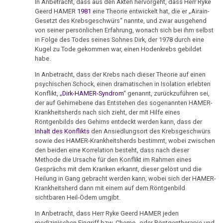
In Anbetracht, dass aus den Akten hervorgeht, dass Herr Ryke
AMICI
Geerd HAMER
1981
eine Theorie entwickelt hat, die er „Airain-
di
Gesetzt des Krebsgeschwürs“ nannte, und zwar ausgehend
von seiner persönlichen Erfahrung, wonach sich bei ihm selbst
DIRK
in Folge des Todes seines Sohnes Dirk, der 1978 durch eine
Kugel zu Tode gekommen war, einen Hodenkrebs gebildet
08.11.
habe.
-
In Anbetracht, dass der Krebs nach dieser Theorie auf einen
Steinwender
psychischen Schock, einen dramatischen in Isolation erlebten
an
Konflikt, „
Dirk-HAMER-Syndrom
“ genannt, zurückzuführen sei,
Stöger(A)
der auf Gehirnebene das Entstehen des sogenannten HAMER-
Krankheitsherds nach sich zieht, der mit Hilfe eines
12.11.
Röntgenbilds des Gehirns entdeckt werden kann, dass der
Inhalt des Konflikts
den Ansiedlungsort des Krebsgeschwürs
-
sowie des HAMER-Krankheitsherds bestimmt, wobei zwischen
Infodienst
den beiden eine Korrelation besteht, dass nach dieser
AMICI
Methode die Ursache für den Konflikt im Rahmen eines
di
Gesprächs mit dem Kranken erkannt, dieser gelöst und die
Heilung in Gang gebracht werden kann, wobei sich der HAMER-
DIRK
Krankheitsherd dann mit einem auf dem Röntgenbild
sichtbaren Heil-Ödem umgibt.
13.11.
-
In Anbetracht, dass Herr Ryke Geerd HAMER jeden
medizinischen Eingriff bzw. Chemo- oder Röntgentherapie und