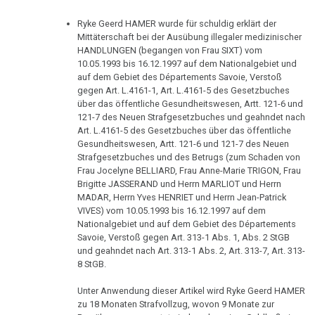
in
GNM
Club
Ryke Geerd HAMER wurde für schuldig erklärt der
sucht
2,
Mittäterschaft bei der Ausübung illegaler medizinischer
Anhänger
HANDLUNGEN (begangen von Frau SIXT) vom
ORF
10.05.1993 bis 16.12.1997 auf dem Nationalgebiet und
1992
17.07.
auf dem Gebiet des Départements Savoie, Verstoß
-
gegen Art. L.4161-1, Art. L.4161-5 des Gesetzbuches
Dr.
über das öffentliche Gesundheitswesen, Artt. 121-6 und
Eichstätter
Hamer
121-7 des Neuen Strafgesetzbuches und geahndet nach
Kurier:
-
Art. L.4161-5 des Gesetzbuches über das öffentliche
Wider
Gesundheitswesen, Artt. 121-6 und 121-7 des Neuen
Fallbeispiel
Scharlatane
Strafgesetzbuches und des Betrugs (zum Schaden von
Revierkonflikt
Frau Jocelyne BELLIARD, Frau Anne-Marie TRIGON, Frau
Brigitte JASSERAND und Herrn MARLIOT und Herrn
08.08.
Dr.
MADAR, Herrn Yves HENRIET und Herrn Jean-Patrick
-
Hamer
VIVES) vom 10.05.1993 bis 16.12.1997 auf dem
Bestatter
Nationalgebiet und auf dem Gebiet des Départements
in
an
Savoie, Verstoß gegen Art. 313-1 Abs. 1, Abs. 2 StGB
Travemünde
und geahndet nach Art. 313-1 Abs. 2, Art. 313-7, Art. 313-
Pilhar
1983
8 StGB.
25.08.
Sanatorium
Unter Anwendung dieser Artikel wird Ryke Geerd HAMER
-
zu 18 Monaten Strafvollzug, wovon 9 Monate zur
Rosenhof