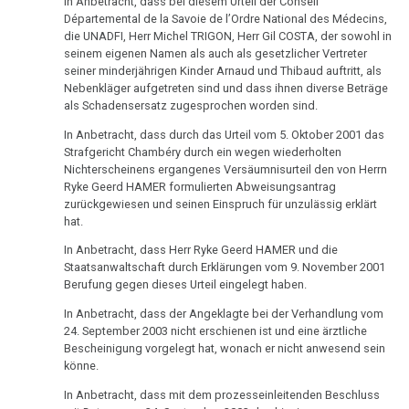
In Anbetracht, dass bei diesem Urteil der Conseil
27.09.
Départemental de la Savoie de l’Ordre National des Médecins,
-
die UNADFI, Herr Michel TRIGON, Herr Gil COSTA, der sowohl in
Infodienst
seinem eigenen Namen als auch als gesetzlicher Vertreter
seiner minderjährigen Kinder Arnaud und Thibaud auftritt, als
AMICI
Nebenkläger aufgetreten sind und dass ihnen diverse Beträge
di
als Schadensersatz zugesprochen worden sind.
DIRK
In Anbetracht, dass durch das Urteil vom 5. Oktober 2001 das
Strafgericht Chambéry durch ein wegen wiederholten
28.09.
Nichterscheinens ergangenes Versäumnisurteil den von Herrn
-
Ryke Geerd HAMER formulierten Abweisungsantrag
Dr.
zurückgewiesen und seinen Einspruch für unzulässig erklärt
Stangl
hat.
an
In Anbetracht, dass Herr Ryke Geerd HAMER und die
Botschaft
Staatsanwaltschaft durch Erklärungen vom 9. November 2001
Berufung gegen dieses Urteil eingelegt haben.
Okt.
In Anbetracht, dass der Angeklagte bei der Verhandlung vom
-
24. September 2003 nicht erschienen ist und eine ärztliche
Clinicum:
Bescheinigung vorgelegt hat, wonach er nicht anwesend sein
Medikamententests
könne.
In Anbetracht, dass mit dem prozesseinleitenden Beschluss
04.10.