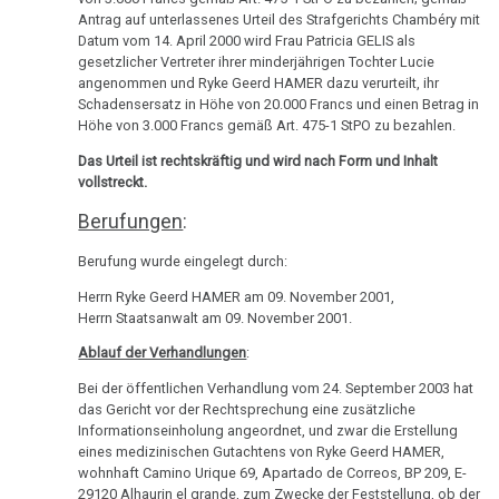
12.09.
Nachdenken
Antrag auf unterlassenes Urteil des Strafgerichts Chambéry mit
-
Datum vom 14. April 2000 wird Frau Patricia GELIS als
Standard:
gesetzlicher Vertreter ihrer minderjährigen Tochter Lucie
angenommen und Ryke Geerd HAMER dazu verurteilt, ihr
Hamer
Schadensersatz in Höhe von 20.000 Francs und einen Betrag in
festgenommen
Höhe von 3.000 Francs gemäß Art. 475-1 StPO zu bezahlen.
13.09.
Das Urteil ist rechtskräftig und wird nach Form und Inhalt
vollstreckt.
-
Patientin
Berufungen
:
von
Berufung wurde eingelegt durch:
Dr.
Hamer
Herrn Ryke Geerd HAMER am 09. November 2001,
Herrn Staatsanwalt am 09. November 2001.
14.09.
Ablauf der Verhandlungen
:
-
Bei der öffentlichen Verhandlung vom 24. September 2003 hat
Bitte
das Gericht vor der Rechtsprechung eine zusätzliche
um
Informationseinholung angeordnet, und zwar die Erstellung
Mithilfe!
eines medizinischen Gutachtens von Ryke Geerd HAMER,
wohnhaft Camino Urique 69, Apartado de Correos, BP 209, E-
14.09.
29120 Alhaurin el grande, zum Zwecke der Feststellung, ob der