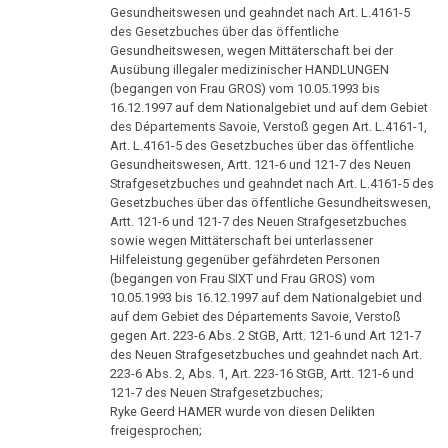
therapeutische
Südkurier:
Gesundheitswesen und geahndet nach Art. L.4161-5
1995
Sensation
Bürgermeister
des Gesetzbuches über das öffentliche
Gesundheitswesen, wegen Mittäterschaft bei der
reagiert
Dr.
Das
Ausübung illegaler medizinischer HANDLUNGEN
Hamer
(begangen von Frau GROS) vom 10.05.1993 bis
ideale
01.07.
in
16.12.1997 auf dem Nationalgebiet und auf dem Gebiet
Krankenhaus
-
des Départements Savoie, Verstoß gegen Art. L.4161-1,
Radio
Urteil
Art. L.4161-5 des Gesetzbuches über das öffentliche
Statistik
Steiermark,
Gesundheitswesen, Artt. 121-6 und 121-7 des Neuen
Chambery
ORF
Strafgesetzbuches und geahndet nach Art. L.4161-5 des
1995
Gesetzbuches über das öffentliche Gesundheitswesen,
03.07.
Artt. 121-6 und 121-7 des Neuen Strafgesetzbuches
-
sowie wegen Mittäterschaft bei unterlassener
Volksgesundheit
Patientin
Standard:
Hilfeleistung gegenüber gefährdeten Personen
von
(begangen von Frau SIXT und Frau GROS) vom
3
Dr.
10.05.1993 bis 16.12.1997 auf dem Nationalgebiet und
Jahre
Hamer,
auf dem Gebiet des Départements Savoie, Verstoß
Haft
gegen Art. 223-6 Abs. 2 StGB, Artt. 121-6 und Art 121-7
ORF
des Neuen Strafgesetzbuches und geahndet nach Art.
1994
10.07.
223-6 Abs. 2, Abs. 1, Art. 223-16 StGB, Artt. 121-6 und
-
121-7 des Neuen Strafgesetzbuches;
Dr.
Ryke Geerd HAMER wurde von diesen Delikten
Eichstätter
Hamer
freigesprochen;
Kurier: