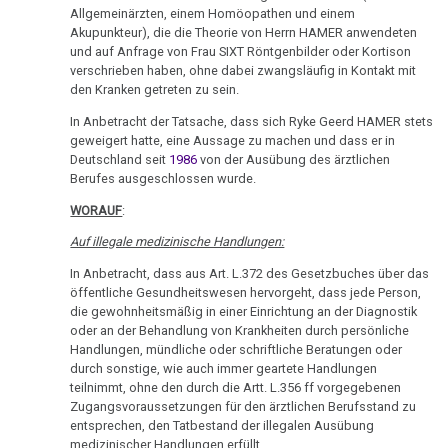
Allgemeinärzten, einem Homöopathen und einem
11.12.
Akupunkteur), die die Theorie von Herrn HAMER anwendeten
-
und auf Anfrage von Frau SIXT Röntgenbilder oder Kortison
verschrieben haben, ohne dabei zwangsläufig in Kontakt mit
BR-
den Kranken getreten zu sein.
online:
Hartenstein
In Anbetracht der Tatsache, dass sich Ryke Geerd HAMER stets
geweigert hatte, eine Aussage zu machen und dass er in
12.12.
Deutschland seit
1986
von der Ausübung des ärztlichen
Berufes ausgeschlossen wurde.
-
Dr.
WORAUF
:
Hamer
Auf illegale medizinische Handlungen:
an
In Anbetracht, dass aus Art. L.372 des Gesetzbuches über das
Schaich
öffentliche Gesundheitswesen hervorgeht, dass jede Person,
die gewohnheitsmäßig in einer Einrichtung an der Diagnostik
12.12.
oder an der Behandlung von Krankheiten durch persönliche
-
Handlungen, mündliche oder schriftliche Beratungen oder
Erklärung
durch sonstige, wie auch immer geartete Handlungen
teilnimmt, ohne den durch die Artt. L.356 ff vorgegebenen
Mikloško
Zugangsvoraussetzungen für den ärztlichen Berufsstand zu
entsprechen, den Tatbestand der illegalen Ausübung
13.12.
medizinischer Handlungen erfüllt.