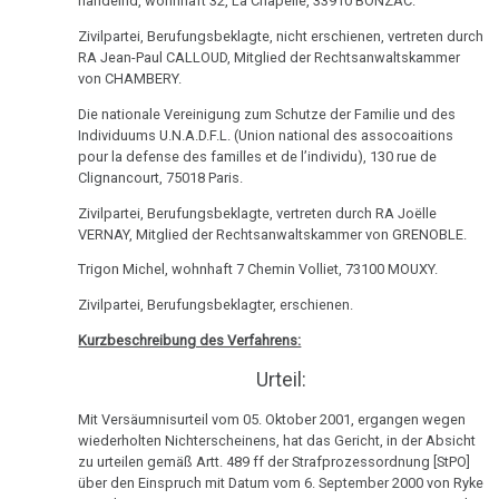
handelnd, wohnhaft 32, La Chapelle, 33910 BONZAC.
Tauchstation
DHS
Hamer,
sein
Zivilpartei, Berufungsbeklagte, nicht erschienen, vertreten durch
Parkinson
N3,
:-)
RA Jean-Paul CALLOUD, Mitglied der Rechtsanwaltskammer
27.05.
Hamersche
1997
von CHAMBERY.
Mundbereich
-
Herde
Zensur
Die nationale Vereinigung zum Schutze der Familie und des
Rundschau
Bad
bei
Nase
Händigkeit
Individuums U.N.A.D.F.L. (Union national des assocoaitions
Magazin:
Godesberg
Google
pour la defense des familles et de l’individu), 130 rue de
Krebsheiler
1995
Niere
Clignancourt, 75018 Paris.
Hormone
Zivilpartei, Berufungsbeklagte, vertreten durch RA Joëlle
03.06.
Gespräch
Nierensammelrohr-
Schienen
VERNAY, Mitglied der Rechtsanwaltskammer von GRENOBLE.
-
Dr.
Ca
Clinical
Keimblätter
Hamer
Trigon Michel, wohnhaft 7 Chemin Volliet, 73100 MOUXY.
Wilms-
Oncology:
mit
Zivilpartei, Berufungsbeklagter, erschienen.
Mikroben
Tumor
2,2%
Prof.
Kurzbeschreibung des Verfahrens:
Erfolgsrate!
Rius
Immunsystem
Pankreas
Urteil:
11.06.
Dr.
Krebs
Prostata
-
Mit Versäumnisurteil vom 05. Oktober 2001, ergangen wegen
Hamer
wiederholten Nichterscheinens, hat das Gericht, in der Absicht
Dr.
Tiere
in
Psychosen
zu urteilen gemäß Artt. 489 ff der Strafprozessordnung [StPO]
Hamer
und
Help
über den Einspruch mit Datum vom 6. September 2000 von Ryke
Schilddrüse