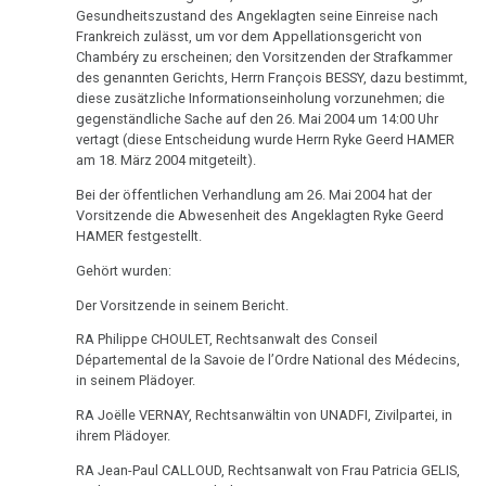
Gesundheitszustand des Angeklagten seine Einreise nach
-
Frankreich zulässt, um vor dem Appellationsgericht von
Erklärung
Chambéry zu erscheinen; den Vorsitzenden der Strafkammer
Amici
des genannten Gerichts, Herrn François BESSY, dazu bestimmt,
di
diese zusätzliche Informationseinholung vorzunehmen; die
gegenständliche Sache auf den 26. Mai 2004 um 14:00 Uhr
Dirk
vertagt (diese Entscheidung wurde Herrn Ryke Geerd HAMER
am 18. März 2004 mitgeteilt).
14.09.
-
Bei der öffentlichen Verhandlung am 26. Mai 2004 hat der
Vorsitzende die Abwesenheit des Angeklagten Ryke Geerd
Hamburger
HAMER festgestellt.
MoPo:
Missionar
Gehört wurden:
Der Vorsitzende in seinem Bericht.
18.09.
-
RA Philippe CHOULET, Rechtsanwalt des Conseil
Départemental de la Savoie de l’Ordre National des Médecins,
Demonstration
in seinem Plädoyer.
Berlin
RA Joëlle VERNAY, Rechtsanwältin von UNADFI, Zivilpartei, in
19.09.
ihrem Plädoyer.
-
RA Jean-Paul CALLOUD, Rechtsanwalt von Frau Patricia GELIS,