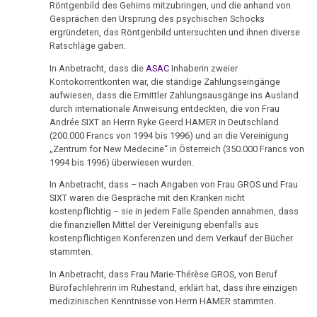
Röntgenbild des Gehirns mitzubringen, und die anhand von
27.11.
Gesprächen den Ursprung des psychischen Schocks
ergründeten, das Röntgenbild untersuchten und ihnen diverse
-
Ratschläge gaben.
Infostand
Soest
In Anbetracht, dass die
ASAC
Inhaberin zweier
Kontokorrentkonten war, die ständige Zahlungseingänge
aufwiesen, dass die Ermittler Zahlungsausgänge ins Ausland
29.11.
durch internationale Anweisung entdeckten, die von Frau
-
Andrée SIXT an Herrn Ryke Geerd HAMER in Deutschland
Dr.
(200.000 Francs von 1994 bis 1996) und an die Vereinigung
Hamer
„Zentrum for New Medecine“ in Österreich (350.000 Francs von
1994 bis 1996) überwiesen wurden.
an
Auswärtiges
In Anbetracht, dass – nach Angaben von Frau GROS und Frau
Amt(D)
SIXT waren die Gespräche mit den Kranken nicht
kostenpflichtig – sie in jedem Falle Spenden annahmen, dass
die finanziellen Mittel der Vereinigung ebenfalls aus
30.11.
kostenpflichtigen Konferenzen und dem Verkauf der Bücher
-
stammten.
Infodienst
In Anbetracht, dass Frau Marie-Thérèse GROS, von Beruf
AMICI
Bürofachlehrerin im Ruhestand, erklärt hat, dass ihre einzigen
di
medizinischen Kenntnisse von Herrn HAMER stammten.
DIRK