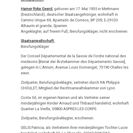
Ort
von
Tribune
Nachdenken:
Biologische
Kongresse:
Dr.
Hamer Ryke Geerd,
geboren am 17. Mai 1935 in Mettmann
Verschiedenes
Naturgesetz
Grußwort
Knochenkrebs
....
Alternative
18.03.
(Deutschland), deutscher Staatsangehöriger, wohnhaft in
Hamer
von
Erstes
Möglichkeiten...
Camino Urique 69, Apartado de Correos, BP 209, E-29120
-
2.
Leukämie
Dr.
Alhaurin el grande, Spanien.
Treffen
Prof.
Biologische
Hamer
Richtigstellungen?
Angeklagter, auf freiem Fuß, Berufungskläger, nicht erschienen.
Leberkrebs
Niemitz
Naturgesetz
Online
Staatsanwaltschaft:
Stellungnahme
Habilitationsrede
Autorisierte
Programm
Lungenkrebs
Berufungskläger
3.
Uni
Akademien?
11.05.
Biologische
Der Conseil Départemental de la Savoie de l’ordre national des
Trnava
....
Lymphknoten
-
medecins [Beirat der Ärztekammer des Départements Savoie],
Naturgesetz
Bin
Lehrmaterial
gelegen in L’Atrium, Avenue Louis Domenget, 73190 Challes les
Pressemitteilung
Interview
ich
Hodgkin/Non-
und
eaux.
4.
VG
mit
nun
Hodgkin
Übungen
Biologische
Zivilpartei, Berufungsbeklagte, vertreten durch RA Philippe
Stuttgart
Dr.
auch
CHOULET, Mitglied der Rechtsanwaltskammer von Lyon.
Naturgesetz
Magenkrebs
Hamer
ein
27.05.
Costa Gil, im eigenen Namen und als Vertreter seiner
1998
Zweistein?
5.
Mesotheliom
-
minderjährigen Kinder Arnaud und Thibaud handelnd, wohnhaft
Biologische
Quartier La Vieille, 05800 ASPRES LES CORPS.
Journal
Walter
Ein
Multiple
Naturgesetz
Regional:
Mendel
bißchen
Zivilpartei, Berufungsbeklagter, erschienen.
Sklerose
Hamer
über
Spaß
NOMENKLATUR
GELIS Patricia, als Vertreterin ihrer minderjährigen Tochter Lucie
auf
Dr.
muss
Epilepsie