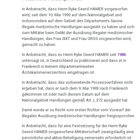
-
In Anbetracht, dass Herrn Ryke Geerd HAMER vorgeworfen
Bösing
wird, seit dem 10. Mai 1993 auf dem Nationalgebiet und
an
insbesondere auf dem Gebiet des Départements Savoie
Kardinal
illegale medizinische Handlungen ausgeübt zu haben und sich
Lehmann
zum Mittäter beim Delikt der Ausübung illegaler medizinischer
Handlungen, das Frau SIXT und Frau GROS vorgeworfen wird,
gemacht zu haben.
13.12.
-
In Anbetracht, dass es Herrn Ryke Geerd HAMER seit
1986
Gabling
untersagt ist, in Deutschland zu praktizieren und dass er in
Frankreich in keinem départementweiten
an
Ärztekammerverzeichnis eingetragen ist.
Stemmann
In Anbetracht, dass das vorbereitende Prozessverfahren nicht
16.12.
ergeben hat, dass er nach dem 9. Mai 1993 nach Frankreich
gekommen ist oder nach diesem Datum auf dem
-
Nationalgebiet Handlungen gemäß Art. L.372 ausgeübt hat.
Infodienst
AMICI
Damit wurde er zu Recht vom ersten Richter vom Vorwurf der
illegalen Ausübung medizinischer Handlungen freigesprochen.
di
DIRK
In Anbetracht, dass für eine Festsetzung für die Herrn Ryke
Geerd HAMER vorgeworfene Mittäterschaft zwangsläufig eine
16.12.
persönliche und aktive Beteiligung seinerseits erforderlich ist.