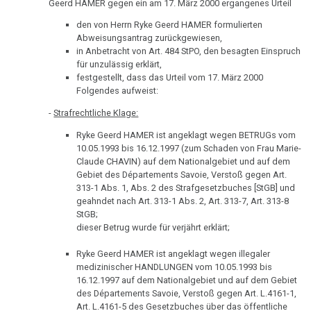
an
Pflanzen
TV,
Geerd HAMER gegen ein am 17. März 2000 ergangenes Urteil
Oberrabbiner
ORF
den von Herrn Ryke Geerd HAMER formulierten
Schizophrenie
Hazan
1995
Abweisungsantrag zurückgewiesen,
in Anbetracht von Art. 484 StPO, den besagten Einspruch
Speiseröhren-
11.06.
Rauchen
Dr.
für unzulässig erklärt,
Ca
-
festgestellt, dass das Urteil vom 17. März 2000
und
Hamer
Folgendes aufweist:
Dr.
Krebs
über
Syndrom
Hamer
AIDS,
-
Strafrechtliche Klage:
Metastasen
Tinnitus
an
ARD
Ryke Geerd HAMER ist angeklagt wegen BETRUGs vom
Oberrabbiner
und
10.05.1993 bis 16.12.1997 (zum Schaden von Frau Marie-
Medikationen
Uterus
Di
Claude CHAVIN) auf dem Nationalgebiet und auf dem
ORF
Gebiet des Départements Savoie, Verstoß gegen Art.
Segni
Tumormarker
1995
Zähne
313-1 Abs. 1, Abs. 2 des Strafgesetzbuches [StGB] und
geahndet nach Art. 313-1 Abs. 2, Art. 313-7, Art. 313-8
12.06.
Schmerzen
Dr.
Zuckerkrankheiten
StGB;
-
Hamer
dieser Betrug wurde für verjährt erklärt;
Therapie
Diabetes
Südkurier:
und
Ryke Geerd HAMER ist angeklagt wegen illegaler
Verantwortung
Pilhar
Mein
medizinischer HANDLUNGEN vom 10.05.1993 bis
in
Studentenmädchen,
16.12.1997 auf dem Nationalgebiet und auf dem Gebiet
14.06.
3nach9,
des Départements Savoie, Verstoß gegen Art. L.4161-1,
die
-
3sat
Art. L.4161-5 des Gesetzbuches über das öffentliche