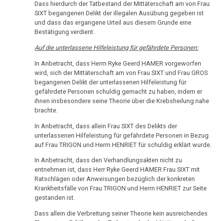
an
Dass hierdurch der Tatbestand der Mittäterschaft am von Frau
Freunde
SIXT begangenen Delikt der illegalen Ausübung gegeben ist
und dass das ergangene Urteil aus diesem Grunde eine
28.12.
Bestätigung verdient.
-
Auf die unterlassene Hilfeleistung für gefährdete Personen:
Cade
In Anbetracht, dass Herrn Ryke Geerd HAMER vorgeworfen
an
wird, sich der Mittäterschaft am von Frau SIXT und Frau GROS
Ärzte
begangenen Delikt der unterlassenen Hilfeleistung für
gefährdete Personen schuldig gemacht zu haben, indem er
31.12.
ihnen insbesondere seine Theorie über die Krebsheilung nahe
-
brachte.
Pilhar
In Anbetracht, dass allein Frau SIXT des Delikts der
an
unterlassenen Hilfeleistung für gefährdete Personen in Bezug
auf Frau TRIGON und Herrn HENRIET für schuldig erklärt wurde.
Der
Spiegel
In Anbetracht, dass den Verhandlungsakten nicht zu
entnehmen ist, dass Herr Ryke Geerd HAMER Frau SIXT mit
Ratschlägen oder Anweisungen bezüglich der konkreten
Krankheitsfälle von Frau TRIGON und Herrn HENRIET zur Seite
gestanden ist.
Dass allein die Verbreitung seiner Theorie kein ausreichendes