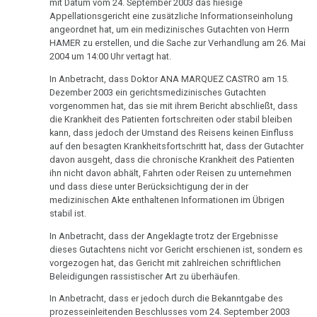
mit Datum vom 24. September 2003 das hiesige
-
Appellationsgericht eine zusätzliche Informationseinholung
Spiegel:
angeordnet hat, um ein medizinisches Gutachten von Herrn
HAMER zu erstellen, und die Sache zur Verhandlung am 26. Mai
Giftkur
2004 um 14:00 Uhr vertagt hat.
ohne
In Anbetracht, dass Doktor ANA MARQUEZ CASTRO am 15.
Nutzen
Dezember 2003 ein gerichtsmedizinisches Gutachten
vorgenommen hat, das sie mit ihrem Bericht abschließt, dass
05.10.
die Krankheit des Patienten fortschreiten oder stabil bleiben
-
kann, dass jedoch der Umstand des Reisens keinen Einfluss
Pilhar
auf den besagten Krankheitsfortschritt hat, dass der Gutachter
Aufruf
davon ausgeht, dass die chronische Krankheit des Patienten
ihn nicht davon abhält, Fahrten oder Reisen zu unternehmen
an
und dass diese unter Berücksichtigung der in der
Ärzteschaft
medizinischen Akte enthaltenen Informationen im Übrigen
stabil ist.
09.10.
In Anbetracht, dass der Angeklagte trotz der Ergebnisse
-
dieses Gutachtens nicht vor Gericht erschienen ist, sondern es
D'Oncieu
vorgezogen hat, das Gericht mit zahlreichen schriftlichen
an
Beleidigungen rassistischer Art zu überhäufen.
Minister
In Anbetracht, dass er jedoch durch die Bekanntgabe des
Besson
prozesseinleitenden Beschlusses vom 24. September 2003