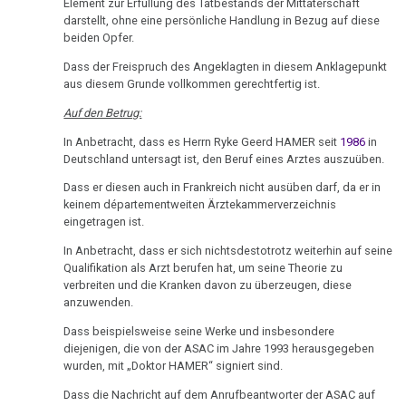
Element zur Erfüllung des Tatbestands der Mittäterschaft
darstellt, ohne eine persönliche Handlung in Bezug auf diese
beiden Opfer.
Dass der Freispruch des Angeklagten in diesem Anklagepunkt
aus diesem Grunde vollkommen gerechtfertig ist.
Auf den Betrug:
In Anbetracht, dass es Herrn Ryke Geerd HAMER seit
1986
in
Deutschland untersagt ist, den Beruf eines Arztes auszuüben.
Dass er diesen auch in Frankreich nicht ausüben darf, da er in
keinem départementweiten Ärztekammerverzeichnis
eingetragen ist.
In Anbetracht, dass er sich nichtsdestotrotz weiterhin auf seine
Qualifikation als Arzt berufen hat, um seine Theorie zu
verbreiten und die Kranken davon zu überzeugen, diese
anzuwenden.
Dass beispielsweise seine Werke und insbesondere
diejenigen, die von der ASAC im Jahre 1993 herausgegeben
wurden, mit „Doktor HAMER“ signiert sind.
Dass die Nachricht auf dem Anrufbeantworter der ASAC auf