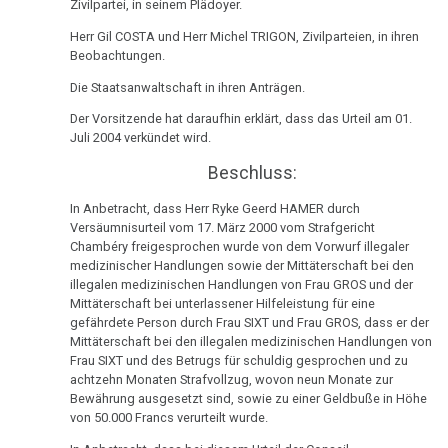
Infodienst
Zivilpartei, in seinem Plädoyer.
AMICI
Herr Gil COSTA und Herr Michel TRIGON, Zivilparteien, in ihren
di
Beobachtungen.
DIRK
Die Staatsanwaltschaft in ihren Anträgen.
20.09.
Der Vorsitzende hat daraufhin erklärt, dass das Urteil am 01.
-
Juli 2004 verkündet wird.
Abendblatt:
Beschluss:
Schröder,
Chirac,
In Anbetracht, dass Herr Ryke Geerd HAMER durch
Versäumnisurteil vom 17. März 2000 vom Strafgericht
Zapatero
Chambéry freigesprochen wurde von dem Vorwurf illegaler
medizinischer Handlungen sowie der Mittäterschaft bei den
20.09.
illegalen medizinischen Handlungen von Frau GROS und der
-
Mittäterschaft bei unterlassener Hilfeleistung für eine
Bucheder
gefährdete Person durch Frau SIXT und Frau GROS, dass er der
Mittäterschaft bei den illegalen medizinischen Handlungen von
–
Frau SIXT und des Betrugs für schuldig gesprochen und zu
An
achtzehn Monaten Strafvollzug, wovon neun Monate zur
alle
Bewährung ausgesetzt sind, sowie zu einer Geldbuße in Höhe
Menschen
von 50.000 Francs verurteilt wurde.