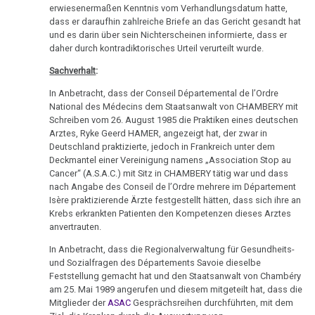
erwiesenermaßen Kenntnis vom Verhandlungsdatum hatte,
11.10.
dass er daraufhin zahlreiche Briefe an das Gericht gesandt hat
-
und es darin über sein Nichterscheinen informierte, dass er
daher durch kontradiktorisches Urteil verurteilt wurde.
Freiheitsantrag
für
Sachverhalt
:
Dr.
In Anbetracht, dass der Conseil Départemental de l’Ordre
Hamer
National des Médecins dem Staatsanwalt von CHAMBERY mit
Schreiben vom 26. August 1985 die Praktiken eines deutschen
23.10.
Arztes, Ryke Geerd HAMER, angezeigt hat, der zwar in
-
Deutschland praktizierte, jedoch in Frankreich unter dem
Deckmantel einer Vereinigung namens „Association Stop au
Infostand
Cancer“ (A.S.A.C.) mit Sitz in CHAMBERY tätig war und dass
Pocking
nach Angabe des Conseil de l’Ordre mehrere im Département
Isère praktizierende Ärzte festgestellt hätten, dass sich ihre an
24.10.
Krebs erkrankten Patienten den Kompetenzen dieses Arztes
-
anvertrauten.
Welte
In Anbetracht, dass die Regionalverwaltung für Gesundheits-
an
und Sozialfragen des Départements Savoie dieselbe
Ärzte
Feststellung gemacht hat und den Staatsanwalt von Chambéry
am 25. Mai 1989 angerufen und diesem mitgeteilt hat, dass die
Mitglieder der
ASAC
Gesprächsreihen durchführten, mit dem
24.10.