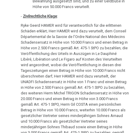
Dr.
Bewährung ausgesetzt sind, und zu einer Geldbuße in
1982
Höhe von 50.000 Francs verurteilt.
Hamer
an
Hamerscher
-
Zivilrechtliche Klage
:
Stemmann
Herd,
Ryke Geerd HAMER wird für verantwortlich für die erlittenen
Hirnmetastase
Schäden erklärt; Herr HAMER wird dazu verurteilt, dem Conseil
25.08.
oder
Départemental de la Savoie de l’Ordre National des Médecins
-
Schadensersatz in Höhe von 10.000 Francs und einen Betrag in
Artefakt?
Dr.
Höhe von 2.500 Francs gemäß Art. 475-1 StPO zu bezahlen; die
Veröffentlichung des Urteils in Auszügen in Le Dauphiné
Hamer
Archivmaterial:
Libéré, Libération und Le Figaro auf Kosten des Verurteilten
an
altes
wird angeordnet, wobei die Veröffentlichung in diesen drei
Oberrabbiner
Hörbuch
Tageszeitungen einen Betrag in Höhe von 10.000 Francs nicht
Friedmann
überschreiten darf; Herr HAMER wird dazu verurteilt, der
Videos
UNADFI Schadensersatz in Höhe von 1 Franc und einen Betrag
in Höhe von 2.500 Francs gemäß Art. 475-1 StPO zu bezahlen,
12.09.
in
des weiteren Herrn Michel TRIGON Schadensersatz in Höhe von
-
Spanisch,
20.000 Francs und einen Betrag in Höhe von 3.000 Francs
Krone:
Italienisch,
gemäß Art. 475-1 StPO, Herrn Gil COSTA einen persönlichen
Krebsheiler
Tschechisch
Betrag in Höhe von 10.000 Francs, weiterhin 10.000 Francs als
gesetzlicher Vertreter seines minderjährigen Sohnes Arnaud
in
und 10.000 Francs als gesetzlicher Vertreter seines
Information
Haft
minderjährigen Sohnes Thibaud sowie einen Betrag in Höhe
zum
von 3.000 Francs gemäß Art. 475-1 StPO zu bezahlen; gemäß