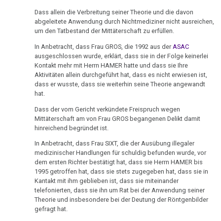
-
Dass allein die Verbreitung seiner Theorie und die davon
Pilhar
abgeleitete Anwendung durch Nichtmediziner nicht ausreichen,
um den Tatbestand der Mittäterschaft zu erfüllen.
an
Botschaft(D,F)
In Anbetracht, dass Frau GROS, die 1992 aus der
ASAC
ausgeschlossen wurde, erklärt, dass sie in der Folge keinerlei
18.12.
Kontakt mehr mit Herrn HAMER hatte und dass sie Ihre
-
Aktivitäten allein durchgeführt hat, dass es nicht erwiesen ist,
dass er wusste, dass sie weiterhin seine Theorie angewandt
Demonstration
hat.
Wien
Dass der vom Gericht verkündete Freispruch wegen
18.12.
Mittäterschaft am von Frau GROS begangenen Delikt damit
hinreichend begründet ist.
-
Infostand
In Anbetracht, dass Frau SIXT, die der Ausübung illegaler
medizinischer Handlungen für schuldig befunden wurde, vor
Donauwörth
dem ersten Richter bestätigt hat, dass sie Herrn HAMER bis
1995 getroffen hat, dass sie stets zugegeben hat, dass sie in
20.12.
Kantakt mit ihm geblieben ist, dass sie miteinander
-
telefonierten, dass sie ihn um Rat bei der Anwendung seiner
Dr.
Theorie und insbesondere bei der Deutung der Röntgenbilder
Hamer
gefragt hat.