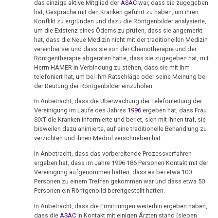
de
das einzige aktive Mitglied der
ASAC
war, dass sie zugegeben
Cassation
hat, Gespräche mit den Kranken geführt zu haben, um ihren
Konflikt zu ergründen und dazu die Röntgenbilder analysierte,
um die Existenz eines Ödems zu prüfen, dass sie angemerkt
03.12.
hat, dass die Neue Medizin nicht mit der traditionellen Medizin
-
vereinbar sei und dass sie von der Chemotherapie und der
Germann
Röntgentherapie abgeraten hätte, dass sie zugegeben hat, mit
an
Herrn HAMER in Verbindung zu stehen, dass sie mit ihm
telefoniert hat, um bei ihm Ratschläge oder seine Meinung bei
Deiss
der Deutung der Röntgenbilder einzuholen.
04.12.
In Anbetracht, dass die Überwachung der Telefonleitung der
-
Vereinigung im Laufe des Jahres
1996
ergeben hat, dass Frau
SIXT die Kranken informierte und beriet, sich mit ihnen traf, sie
Infostand
bisweilen dazu animierte, auf eine traditionelle Behandlung zu
Hengersberg
verzichten und ihnen Medrol verschrieben hat.
05.12.
In Anbetracht, dass das vorbereitende Prozessverfahren
ergeben hat, dass im Jahre 1996 186 Personen Kontakt mit der
-
Vereinigung aufgenommen hatten, dass es bei etwa 100
Infodienst
Personen zu einem Treffen gekommen war und dass etwa 50
AMICI
Personen ein Röntgenbild bereitgestellt hatten.
di
In Anbetracht, dass die Ermittlungen weiterhin ergeben haben,
DIRK
dass die
ASAC
in Kontakt mit einigen Ärzten stand (sieben