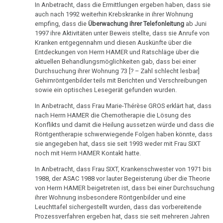
In Anbetracht, dass die Ermittlungen ergeben haben, dass sie
auch nach 1992 weiterhin Krebskranke in ihrer Wohnung
30.11.
empfing, dass die
Überwachung ihrer Telefonleitung
ab Juni
-
1997 ihre Aktivitäten unter Beweis stellte, dass sie Anrufe von
Uni
Kranken entgegennahm und diesen Auskünfte über die
Tübingen
Entdeckungen von Herrn HAMER und Ratschläge über die
aktuellen Behandlungsmöglichkeiten gab, dass bei einer
Schaich
Durchsuchung ihrer Wohnung 73 [? – Zahl schlecht lesbar]
Gehirnröntgenbilder teils mit Berichten und Verschreibungen
02.12.
sowie ein optisches Lesegerät gefunden wurden.
-
In Anbetracht, dass Frau Marie-Thérèse GROS erklärt hat, dass
Behm
nach Herrn HAMER die Chemotherapie die Lösung des
an
Konflikts und damit die Heilung aussetzen würde und dass die
Köbberling
Röntgentherapie schwerwiegende Folgen haben könnte, dass
sie angegeben hat, dass sie seit 1993 weder mit Frau SIXT
02.12.
noch mit Herrn HAMER Kontakt hatte.
-
In Anbetracht, dass Frau SIXT, Krankenschwester von 1971 bis
Dr.
1988, der ASAC 1988 vor lauter Begeisterung über die Theorie
Hamer
von Herrn HAMER beigetreten ist, dass bei einer Durchsuchung
ihrer Wohnung insbesondere Röntgenbilder und eine
an
Leuchttafel sichergestellt wurden, dass das vorbereitende
Cour
Prozessverfahren ergeben hat, dass sie seit mehreren Jahren