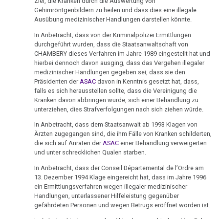
Ziel, die Kranken durch die Auswertung von
-
Gehirnröntgenbildern zu heilen und dass dies eine illegale
Infodienst
Ausübung medizinischer Handlungen darstellen könnte.
AMICI
In Anbetracht, dass von der Kriminalpolizei Ermittlungen
di
durchgeführt wurden, dass die Staatsanwaltschaft von
DIRK
CHAMBERY dieses Verfahren im Jahre 1989 eingestellt hat und
hierbei dennoch davon ausging, dass das Vergehen illegaler
25.10.
medizinischer Handlungen gegeben sei, dass sie den
Präsidenten der
ASAC
davon in Kenntnis gesetzt hat, dass,
-
falls es sich herausstellen sollte, dass die Vereinigung die
Ministerium
Kranken davon abbringen würde, sich einer Behandlung zu
an
unterziehen, dies Strafverfolgungen nach sich ziehen würde.
Hanne
In Anbetracht, dass dem Staatsanwalt ab 1993 Klagen von
Ärzten zugegangen sind, die ihm Fälle von Kranken schilderten,
30.10.
die sich auf Anraten der
ASAC
einer Behandlung verweigerten
-
und unter schrecklichen Qualen starben.
Demonstration
In Anbetracht, dass der Conseil Départemental de l’Ordre am
München
13. Dezember 1994 Klage eingereicht hat, dass im Jahre 1996
ein Ermittlungsverfahren wegen illegaler medizinischer
01.11.
Handlungen, unterlassener Hilfeleistung gegenüber
-
gefährdeten Personen und wegen Betrugs eröffnet worden ist.
Infodienst