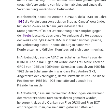
Demonstration
sogar die Verwendung von Morphium ablehnt und einzig die
Karlsruhe
Verabreichung von Kortison befürwortet.
20.11.
In Anbetracht, dass Herr Antoine D’ONCIEU de la BATIE im Jahre
-
1985
die Vereinigung „Association Stop au Cancer“ gegründet
hat, deren Zweck nach dem „Airain-Gesetz des
Demonstration
Krebsgeschwürs“ in der Unterstützung des Kampfes gegen
Hamburg
den
Krebs
bestand, dass diese Vereinigung die Herausgabe
der Werke von Ryke Geerd HAMER in französischer Sprache,
22.11.
die Verbreitung dieser Theorie, die Organisation von
-
Konferenzen und örtlichen Komitees auf sich genommen hat.
Gemünd
In Anbetracht, dass die ASAC zunächst unter Vorsitz von Herr
an
D’ONCIEU de la BATIE geführt wurde, dass Frau Marie-Thérèse
Fischer
GROS von 1985 bis 1989 deren Sekretärin, danach von 1989 bis
1992 deren Schatzmeisterin war, dass Frau Andrée SIXT,
Angestellte der Vereinigung, deren Sekretärin wurde und diese
25.11.
Position von 1988 bis 1995 innehatte und danach ihre
-
Präsidentin wurde.
GTN:
In Anbetracht, dass aus zahlreichen Anhörungen, die während
Mutigster
des vorbereitenden Prozessverfahrens gemacht wurden,
Arzt
hervorgeht, dass die Kranken von Frau GROS und Frau SIXT
Niederösterreichs
empfangen wurden, die sie darum gebeten hatten, ein