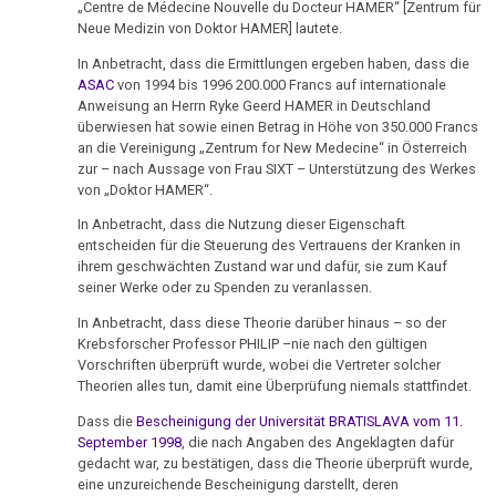
„Centre de Médecine Nouvelle du Docteur HAMER“ [Zentrum für
Neue Medizin von Doktor HAMER] lautete.
In Anbetracht, dass die Ermittlungen ergeben haben, dass die
ASAC
von 1994 bis 1996 200.000 Francs auf internationale
Anweisung an Herrn Ryke Geerd HAMER in Deutschland
überwiesen hat sowie einen Betrag in Höhe von 350.000 Francs
an die Vereinigung „Zentrum for New Medecine“ in Österreich
zur – nach Aussage von Frau SIXT – Unterstützung des Werkes
von „Doktor HAMER“.
In Anbetracht, dass die Nutzung dieser Eigenschaft
entscheiden für die Steuerung des Vertrauens der Kranken in
ihrem geschwächten Zustand war und dafür, sie zum Kauf
seiner Werke oder zu Spenden zu veranlassen.
In Anbetracht, dass diese Theorie darüber hinaus – so der
Krebsforscher Professor PHILIP –nie nach den gültigen
Vorschriften überprüft wurde, wobei die Vertreter solcher
Theorien alles tun, damit eine Überprüfung niemals stattfindet.
Dass die
Bescheinigung der Universität BRATISLAVA vom 11.
September 1998
, die nach Angaben des Angeklagten dafür
gedacht war, zu bestätigen, dass die Theorie überprüft wurde,
eine unzureichende Bescheinigung darstellt, deren