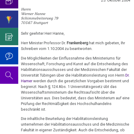
visualisierbar
25. Oktober 2004
mich...
2019
ist
für
Abgrenzung
die
Bulimie
Herrn
Wissenschaft?
Report
31.01.
von
Autorin
Im
Das
Werner Hanne
München
Schimmelreiterweg 79
Darmkrebs
-
der
des
Sinne
Video
Vorsicht
70567 Stuttgart
Urteilsschelte
Psycho-
Bildungsprogramms
von
zum
Impfung
Telefon-
Rectum-
Prof.
Sehr geehrter Herr Hanne,
Onkologie
Dr.
Geburtstag
Interview
Ca
....
Niemitz
Zum
Hamer?
2022
Herr Minister Professor Dr.
Frankenberg
hat mich gebeten, Ihr
für
Germanische
Jahre
Nachdenken:
Schreiben vom 1.10.2004 zu beantworten.
Eierstock
NEWS
18.02.
Heilkunde
1990
Redlichkeit
Dr.
Impfungen
2010
Die Möglichkeiten der Einflussnahme des Ministeriums für
-
-
und
Hamer's
Hautveränderungen
Wissenschaft, Forschung und Kunst auf die Entscheidung des
Verhaltenscode
Medical
2000
geistiges
Geburtstag
Habilitationsausschusses und der Medizinischen Fakultät der
Gespräch
Neurodermitis
Tribune:
Eigentum
2023
Universität Tübingen über die Habilitationsleistung von Herrn
Dr.
Biologische
mit
....
Hamer
werden durch die gesetzlichen Vorgaben bestimmt und
Traumata
Zum
Harmonie
Dr.
Melanom
begrenzt. Nach § 124 Abs. 1 Universitätsgesetz übt das
Jahre
Grundsätzliches...
Dr.
Nachdenken:
Hamer
Wissenschaftsministerium die Rechtsaufsicht über die
24.02.
2001
Hamer's
sog.
Die
Herz
Universitäten aus. Dies bedeutet, dass das Ministerium auf eine
2007
Dr.
-
-
Geburtstag
Schulmedizin
fünf
Prüfung der Rechtmäßigkeit des Hochschulhandelns
Hamer
Dr.
2017
2024
Hirntumoren
beschränkt ist.
Biologischen
Germanische
zu
Stangl
Naturgesetze
Heilkunde
Die inhaltliche Beurteilung der Habilitationsleistung
Treffen
religiösen
90.
Hodenkarzinom
an
unternehmen der Habilitationsausschuss und die Medizinische
und
vor
Überzeugungen
Geburtstag
Medical
Zum
1.
Fakultät in eigener Zuständigkeit. Auch die Entscheidung, ob
Rechtsstaat
Kehlkopf