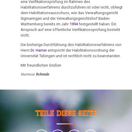
Ort
von
eine Verifikationsprüfung im Rahmen des
Tribune
Nachdenken:
Biologische
Kongresse:
Habilitationsverfahrens durchzuführen ist oder nicht, obliegt
Dr.
Verschiedenes
Naturgesetz
Grußwort
Knochenkrebs
....
Alternative
dem Habilitationsausschuss, wie das Verwaltungsgericht
18.03.
Hamer
von
Sigmaringen und der Verwaltungsgerichtshof Baden-
Erstes
Möglichkeiten...
-
2.
Leukämie
Dr.
Württemberg bereits im Jahr
1994
festgestellt haben. Ein
Treffen
Prof.
Biologische
Anspruch auf eine öffentliche Verifikationsprüfung besteht
Hamer
Richtigstellungen?
Leberkrebs
Niemitz
nicht.
Naturgesetz
Online
Stellungnahme
Habilitationsrede
Autorisierte
Die bisherige Durchführung des Habilitationsverfahrens von
Programm
Lungenkrebs
3.
Uni
Akademien?
Herrn
Dr. Hamer
entspricht der Habilitationsordnung der
11.05.
Biologische
Universität Tübingen und ist rechtlich nicht zu beanstanden.
Trnava
....
Lymphknoten
-
Naturgesetz
Bin
Lehrmaterial
Mit freundlichen Grüßen
Pressemitteilung
Interview
ich
Hodgkin/Non-
und
4.
Hartmut
Schrade
VG
mit
nun
Hodgkin
Übungen
Biologische
Stuttgart
Dr.
auch
Naturgesetz
Magenkrebs
Hamer
ein
27.05.
1998
Zweistein?
5.
Mesotheliom
-
Biologische
Journal
Walter
Ein
TEILE DIESE SEITE
Multiple
Naturgesetz
Regional:
Mendel
bißchen
Sklerose
Hamer
über
Spaß
NOMENKLATUR
auf
Dr.
muss
Epilepsie