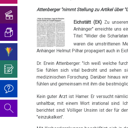
Hilfe...
Geburtstagskonzert
und
Mein
von
sog.
-
Blasenkrebs
Attenberger "nimmt Stellung zu Artikel über 
2018
Übersetzungen
Studentenmädchen
der
Viren?
Überzeugen
Ärztezeitung:
Brustkrebs
Eichstätt (EK)
Zu unserem
Psychosomatik
Sie
Geburtstagskonzert
Was
Psyche
Interview
Über
Anhänger" erreichte uns ei
mich...
2019
ist
visualisierbar
Bulimie
Titel: "Wider die Scharlat
für
Abgrenzung
die
Wissenschaft?
waren die umstrittenen M
Report
von
Autorin
Im
Das
31.01.
Darmkrebs
Anhänger Helmut Pilhar propagiert auch in Ei
München
der
des
Sinne
Video
Vorsicht
-
Rectum-
Psycho-
Bildungsprogramms
von
zum
Dr. Erwin Attenberger: "Ich weiß welche furc
Impfung
Urteilsschelte
Telefon-
Ca
Sie fühlen sich vital bedroht und sehen s
Onkologie
Dr.
Geburtstag
Prof.
Interview
....
Zum
medizinischen Forschung. Darüber hinaus wir
Hamer?
2022
Niemitz
Eierstock
fühlen und gemeinsam mit ihm die bestmöglic
für
Germanische
Jahre
Nachdenken:
NEWS
Heilkunde
1990
Redlichkeit
Dr.
Impfungen
18.02.
Kein guter Arzt ist Hamer. Er versucht nämli
Hautveränderungen
2010
-
und
Hamer's
unhaltbar, mit einem Wort irrational sind. I
-
Verhaltenscode
Neurodermitis
berichtet sind: Völliger Unsinn ist der für 
2000
geistiges
Geburtstag
Medical
Gespräch
"einzukalken".
Eigentum
2023
Biologische
Tribune:
Melanom
mit
....
Zum