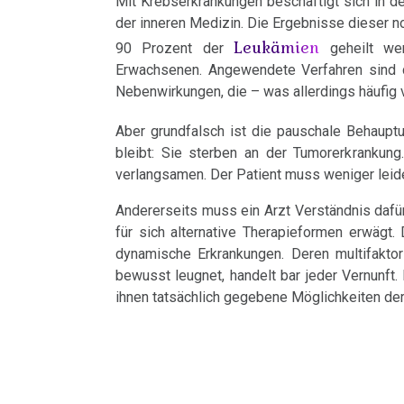
Mit Krebserkrankungen beschäftigt sich in de
Harmonie
Traumata
Dr.
Jahre
Grundsätzliches...
Dr.
Nachdenken:
der inneren Medizin. Die Ergebnisse dieser no
Herz
Leukämien
Hamer
2001
Hamer's
90 Prozent der
geheilt wer
sog.
Die
24.02.
Dr.
Erwachsenen. Angewendete Verfahren sind di
Hirntumoren
2007
-
Geburtstag
Schulmedizin
fünf
-
Hamer
Nebenwirkungen, die – was allerdings häufig 
2017
2024
Biologischen
Dr.
Hodenkarzinom
Germanische
zu
Aber grundfalsch ist die pauschale Behaupt
Naturgesetze
Stangl
Heilkunde
Treffen
religiösen
90.
bleibt: Sie sterben an der Tumorerkrankung
Kehlkopf
an
und
vor
Überzeugungen
Geburtstag
verlangsamen. Der Patient muss weniger leide
Zum
1.
Medical
Knochenkrebs
Rechtsstaat
Ort
von
Nachdenken:
Biologische
Andererseits muss ein Arzt Verständnis dafür
Tribune
Kongresse:
Dr.
Verschiedenes
Naturgesetz
für sich alternative Therapieformen erwägt
Leukämie
Grußwort
....
Alternative
dynamische Erkrankungen. Deren multifaktor
Hamer
18.03.
von
Erstes
Möglichkeiten...
2.
bewusst leugnet, handelt bar jeder Vernunft. 
Leberkrebs
-
ihnen tatsächlich gegebene Möglichkeiten der
Dr.
Treffen
Biologische
Prof.
Richtigstellungen?
Lungenkrebs
Hamer
Naturgesetz
Niemitz
Online
Autorisierte
Lymphknoten
Habilitationsrede
Stellungnahme
Programm
3.
Akademien?
Uni
Biologische