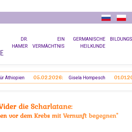
DR.
EIN
GERMANISCHE
BILDUNG
HAMER
VERMÄCHTNIS
HEILKUNDE
05.02.2026:
01.01.2026:
iopien
Gisela Hompesch
ider die Scharlatane:
en vor dem Krebs mit Vernunft begegnen"