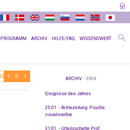
SPROGRAMM
ARCHIV
HILFE/FAQ
WISSENSWERT
30.11.2025:
Dr. Hamer zum Jahreswechsel 11/12
Absc
ARCHIV
- 2004
Ereignisse des Jahres
25.01. - Ärztezeitung: Psyche
visualisierbar
31.01. - Urteilsschelte Prof.