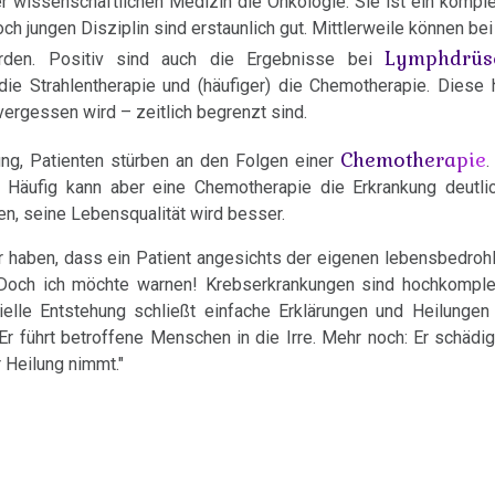
r wissenschaftlichen Medizin die Onkologie. Sie ist ein kompl
ch jungen Disziplin sind erstaunlich gut. Mittlerweile können bei
Lymphdrüs
den. Positiv sind auch die Ergebnisse bei
e Strahlentherapie und (häufiger) die Chemotherapie. Diese h
vergessen wird – zeitlich begrenzt sind.
Chemotherapie
ung, Patienten stürben an den Folgen einer
.
. Häufig kann aber eine Chemotherapie die Erkrankung deutli
n, seine Lebensqualität wird besser.
 haben, dass ein Patient angesichts der eigenen lebensbedrohl
. Doch ich möchte warnen! Krebserkrankungen sind hochkomple
ielle Entstehung schließt einfache Erklärungen und Heilungen
Er führt betroffene Menschen in die Irre. Mehr noch: Er schädig
 Heilung nimmt."