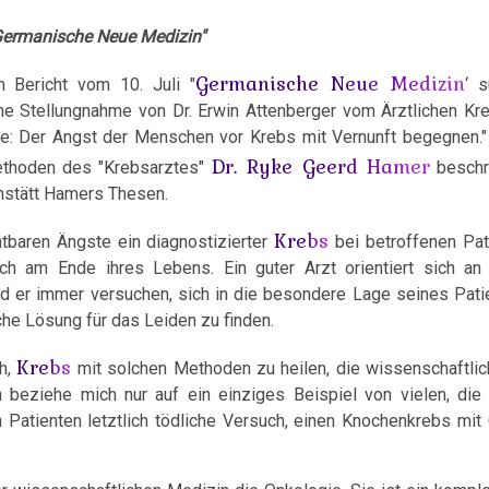
"Germanische Neue Medizin"
Germanische Neue Medizin
 Bericht vom 10. Juli "
‘ 
ne Stellungnahme von Dr. Erwin Attenberger vom Ärztlichen Kr
ane: Der Angst der Menschen vor Krebs mit Vernunft begegnen."
Dr. Ryke Geerd Hamer
ethoden des "Krebsarztes"
beschr
chstätt Hamers Thesen.
Krebs
htbaren Ängste ein diagnostizierter
bei betroffenen Pat
ich am Ende ihres Lebens. Ein guter Arzt orientiert sich a
d er immer versuchen, sich in die besondere Lage seines Pati
he Lösung für das Leiden zu finden.
Krebs
ch,
mit solchen Methoden zu heilen, die wissenschaftlic
ch beziehe mich nur auf ein einziges Beispiel von vielen, die
den Patienten letztlich tödliche Versuch, einen Knochenkrebs mi