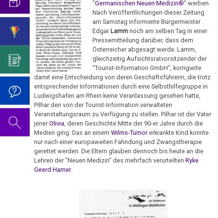
visualisierbar
mich...
2019
"
Germanischen Neuen Medizin®
" werben.
ist
für
Abgrenzung
die
Bulimie
Nach Veröffentlichungen dieser Zeitung
Wissenschaft?
Report
31.01.
von
Autorin
Im
Das
am Samstag informierte Bürgermeister
München
Darmkrebs
-
Edgar
Lamm
noch am selben Tag in einer
der
des
Sinne
Video
Vorsicht
Pressemitteilung darüber, dass dem
Urteilsschelte
Psycho-
Bildungsprogramms
von
zum
Impfung
Telefon-
Rectum-
Österreicher abgesagt werde. Lamm,
Prof.
Onkologie
Dr.
Geburtstag
gleichzeitig Aufsichtsratvorsitzender der
Interview
Ca
....
Niemitz
Zum
Hamer?
2022
"Tourist-Information GmbH", korrigierte
für
Germanische
Jahre
damit eine Entscheidung von deren Geschäftsführerin, die trotz
Nachdenken:
Eierstock
NEWS
18.02.
Heilkunde
1990
Redlichkeit
Dr.
entsprechender Informationen durch eine Selbsthilfegruppe in
Impfungen
2010
Ludwigshafen am Rhein keine Veranlassung gesehen hatte,
-
-
und
Hamer's
Hautveränderungen
Pilhar den von der Tourist-Information verwalteten
Verhaltenscode
Medical
2000
geistiges
Geburtstag
Gespräch
Veranstaltungsraum zu Verfügung zu stellen. Pilhar ist der Vater
Neurodermitis
Tribune:
Eigentum
2023
jener
Olivia
, deren Geschichte Mitte der 90-er Jahre durch die
Biologische
mit
....
Traumata
Medien ging. Das an einem
Wilms-Tumor
erkrankte Kind konnte
Zum
Harmonie
Dr.
Melanom
Jahre
Grundsätzliches...
Dr.
nur nach einer europaweiten Fahndung und Zwangstherapie
Nachdenken:
Hamer
gerettet werden. Die Eltern glauben dennoch bis heute an die
24.02.
2001
Hamer's
sog.
Die
Herz
2007
Dr.
Lehren der "Neuen Medizin" des mehrfach verurteilten
Ryke
-
-
Geburtstag
Schulmedizin
fünf
Geerd Hamer
.
Hamer
Dr.
2017
2024
Hirntumoren
Biologischen
Germanische
zu
Stangl
Naturgesetze
Heilkunde
Treffen
religiösen
90.
Hodenkarzinom
an
und
vor
Überzeugungen
Geburtstag
Medical
Zum
1.
Rechtsstaat
Kehlkopf