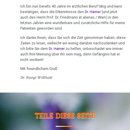
in
GNM
Ich bin nun bereits 40 Jahre im ärztlichen Beruf tätig und kann
Club
sucht
bestätigen, dass die Erkenntnisse des
Dr. Hamer
(und jetzt
2,
auch des Herrn Prof. Dr. Friedmann et alienas / Wien) in den
Anhänger
ORF
letzten Jahren eine wunderbare und zusätzliche Hilfe für meine
1992
Patienten geworden sind.
17.07.
-
Ich danke Ihnen, dass Sie sich die Zeit genommen haben, diese
Dr.
Zeilen zu lesen, vielleicht ein wenig darüber nachzudenken und
Eichstätter
Hamer
ich bitte Sie dem
Dr. Hamer
zu helfen, unbeschadet wie immer
Kurier:
-
auch Ihre Meinung über ihn sein mag, denn Gefängnis hat er
Wider
nicht verdient!
Fallbeispiel
Scharlatane
Revierkonflikt
Mit freundlichem Gruß
08.08.
Dr. Stangl Willibald
Dr.
-
Hamer
Bestatter
in
an
Travemünde
Pilhar
1983
TEILE DIESE SEITE
25.08.
Sanatorium
-
Rosenhof