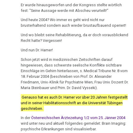
an
Pflanzen
TV,
Er wurde hinausgeworfen und der Kongress stellte wörtlich
Oberrabbiner
ORF
fest: "Seine Aussage werde mit Abscheu verurteilt!"
Schizophrenie
Hazan
1995
Und heute 2004? Wo immer es geht wird nicht nur
Speiseröhren-
brusterhaltend sondern auch wieder brustaufbauend operiert!
11.06.
Rauchen
Dr.
Ca
-
und
Hamer
Und wo bleibt seine Rehabilitierung, da er doch vorausblickend
Dr.
Recht hatte? Vergessen!
Krebs
über
Syndrom
Hamer
AIDS,
Und nun Dr. Hamer!
Metastasen
Tinnitus
an
ARD
Schon jetzt wird in medizinischen Zeitschriften darauf
Oberrabbiner
und
Medikationen
hingewiesen, dass schwerste seelische Konflikte sichtbare
Uterus
Di
ORF
Einschläge im Gehirn hinterlassen, s. Medical Tribune Nr. 8 vom
Segni
Tumormarker
1995
18. Februar 2004 (beschrieben von Prof. Dr. Alexander
Zähne
Friedmann, Univ.-Klinik für Psychiatrie Wien; Frau Univ. Dozent Dr.
12.06.
Maria Steinbauer und Prim. Dr. David Vysseki).
Schmerzen
Dr.
Zuckerkrankheiten
-
Hamer
Genauso hat es auch Dr. Hamer vor über 20 Jahren festgestellt
Therapie
Diabetes
Südkurier:
und
und in seiner Habilitationsschrift an die Universität Tübingen
geschrieben.
Verantwortung
Pilhar
Mein
in
In der
Österreichischen Ärztezeitung 1/2 vom 25. Jänner 2004
Studentenmädchen,
14.06.
wird unter neu und aktuell folgendes gemeldet: Brain Imaging:
3nach9,
die
-
psychische Erkrankungen sind visualisierbar.
3sat