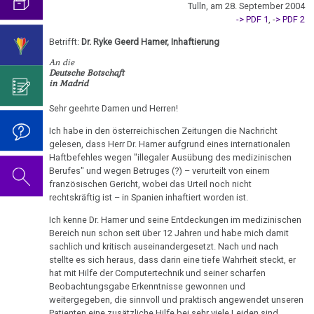
visualisierbar
mich...
2019
Tulln, am 28. September 2004
ist
für
Abgrenzung
die
Bulimie
-> PDF 1
, -
> PDF 2
Wissenschaft?
Report
31.01.
von
Autorin
Im
Das
München
Betrifft:
Dr. Ryke Geerd Hamer, Inhaftierung
Darmkrebs
-
der
des
Sinne
Video
Vorsicht
An die
Urteilsschelte
Psycho-
Bildungsprogramms
von
zum
Impfung
Telefon-
Rectum-
Deutsche Botschaft
Prof.
Onkologie
Dr.
Geburtstag
in Madrid
Interview
Ca
....
Niemitz
Zum
Hamer?
2022
für
Germanische
Jahre
Sehr geehrte Damen und Herren!
Nachdenken:
Eierstock
NEWS
18.02.
Heilkunde
1990
Redlichkeit
Dr.
Impfungen
Ich habe in den österreichischen Zeitungen die Nachricht
2010
-
-
und
Hamer's
Hautveränderungen
gelesen, dass Herr Dr. Hamer aufgrund eines internationalen
Verhaltenscode
Medical
Haftbefehles wegen "illegaler Ausübung des medizinischen
2000
geistiges
Geburtstag
Gespräch
Berufes" und wegen Betruges (?) – verurteilt von einem
Neurodermitis
Tribune:
Eigentum
2023
Biologische
mit
französischen Gericht, wobei das Urteil noch nicht
....
Traumata
Zum
Harmonie
Dr.
rechtskräftig ist – in Spanien inhaftiert worden ist.
Melanom
Jahre
Grundsätzliches...
Dr.
Nachdenken:
Hamer
24.02.
2001
Hamer's
Ich kenne Dr. Hamer und seine Entdeckungen im medizinischen
sog.
Die
Herz
2007
Dr.
Bereich nun schon seit über 12 Jahren und habe mich damit
-
-
Geburtstag
Schulmedizin
fünf
sachlich und kritisch auseinandergesetzt. Nach und nach
Hamer
Dr.
2017
2024
Hirntumoren
Biologischen
Germanische
stellte es sich heraus, dass darin eine tiefe Wahrheit steckt, er
zu
Stangl
hat mit Hilfe der Computertechnik und seiner scharfen
Naturgesetze
Heilkunde
Treffen
religiösen
90.
Hodenkarzinom
an
Beobachtungsgabe Erkenntnisse gewonnen und
und
vor
Überzeugungen
Geburtstag
weitergegeben, die sinnvoll und praktisch angewendet unseren
Medical
Zum
1.
Rechtsstaat
Kehlkopf
Patienten eine zusätzliche Hilfe bei sehr viele Leiden sind.