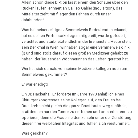
Allein schon diese Diktion lässt einem den Schauer über den
Tauchstation
DHS
Hamer,
sein
Rücken laufen, erinnert an Galileo Galilei (Inquisition), das
Parkinson
N3,
:-)
Mittelalter zieht mit fliegenden Fahnen durch unser
27.05.
Hamersche
Jahrhundert!
1997
Mundbereich
-
Herde
Zensur
Was hat seinerzeit Ignaz Semmelweis Bedeutendes erkannt,
Rundschau
Bad
bei
hat es seinen Professorkollegen mitgeteilt, wurde gefeuert,
Nase
Händigkeit
Magazin:
Godesberg
Google
verachtet und starb letztendlich in der Irrenanstalt. Heute steht
Krebsheiler
sein Denkmal in Wien, wir haben sogar eine Semmelweisklinik
1995
Niere
Hormone
(!) und sind stolz darauf diesen großen Mediziner gehabt zu
haben, der Tausenden Wöchnerinnen das Leben gerettet hat.
03.06.
Gespräch
Nierensammelrohr-
Schienen
-
Dr.
Ca
Wer hat sich damals von seinen Medizinerkollegen noch um
Clinical
Keimblätter
Hamer
Semmelweis gekümmert?
Wilms-
Oncology:
mit
Er war erledigt!
Mikroben
Tumor
2,2%
Prof.
Ein Dr. Hackethal: Er forderte im Jahre 1970 anläßlich eines
Erfolgsrate!
Rius
Immunsystem
Chirurgenkongresses seine Kollegen auf, den Frauen bei
Pankreas
Brustkrebs nicht gleich die ganze Brust brutal wegzusäbeln,
11.06.
Dr.
Krebs
stattdessen nur den Tumor zu entfernen und brusterhaltend zu
Prostata
-
Hamer
operieren, denn die Frauen leiden zu sehr unter der Zerstörung
Dr.
dieser ihrer weiblichen Integrität und fühlen sich verstümmelt.
Tiere
in
Psychosen
Hamer
und
Help
Was geschah?
Schilddrüse