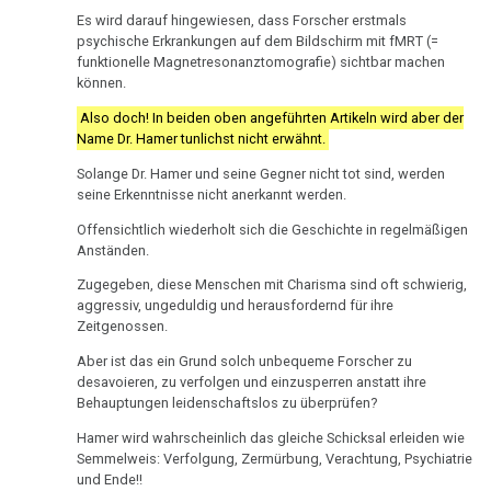
therapeutische
Südkurier:
1995
Es wird darauf hingewiesen, dass Forscher erstmals
Sensation
Bürgermeister
psychische Erkrankungen auf dem Bildschirm mit fMRT (=
reagiert
funktionelle Magnetresonanztomografie) sichtbar machen
Dr.
Das
können.
Hamer
ideale
01.07.
in
Also doch! In beiden oben angeführten Artikeln wird aber der
Krankenhaus
-
Name Dr. Hamer tunlichst nicht erwähnt.
Radio
Urteil
Statistik
Steiermark,
Solange Dr. Hamer und seine Gegner nicht tot sind, werden
Chambery
ORF
seine Erkenntnisse nicht anerkannt werden.
1995
03.07.
Offensichtlich wiederholt sich die Geschichte in regelmäßigen
Anständen.
-
Volksgesundheit
Patientin
Standard:
Zugegeben, diese Menschen mit Charisma sind oft schwierig,
von
aggressiv, ungeduldig und herausfordernd für ihre
3
Dr.
Zeitgenossen.
Jahre
Hamer,
Haft
Aber ist das ein Grund solch unbequeme Forscher zu
ORF
desavoieren, zu verfolgen und einzusperren anstatt ihre
1994
10.07.
Behauptungen leidenschaftslos zu überprüfen?
-
Hamer wird wahrscheinlich das gleiche Schicksal erleiden wie
Dr.
Eichstätter
Semmelweis: Verfolgung, Zermürbung, Verachtung, Psychiatrie
Hamer
und Ende!!
Kurier: