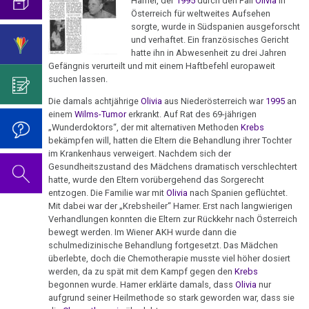
visualisierbar
Hamer, der
1995
durch den Fall
Olivia
in
mich...
2019
ist
für
Abgrenzung
die
Österreich für weltweites Aufsehen
Bulimie
Wissenschaft?
Report
sorgte, wurde in Südspanien ausgeforscht
31.01.
von
Autorin
Im
Das
München
und verhaftet. Ein französisches Gericht
Darmkrebs
-
der
des
Sinne
Video
Vorsicht
hatte ihn in Abwesenheit zu drei Jahren
Urteilsschelte
Psycho-
Bildungsprogramms
von
zum
Gefängnis verurteilt und mit einem Haftbefehl europaweit
Impfung
Telefon-
Rectum-
Prof.
Onkologie
Dr.
Geburtstag
suchen lassen.
Interview
Ca
....
Niemitz
Zum
Hamer?
2022
für
Die damals achtjährige
Olivia
aus Niederösterreich war
1995
an
Germanische
Jahre
Nachdenken:
Eierstock
einem
Wilms-Tumor
erkrankt. Auf Rat des 69-jährigen
NEWS
18.02.
Heilkunde
1990
Redlichkeit
Dr.
„Wunderdoktors“, der mit alternativen Methoden
Krebs
Impfungen
2010
-
-
und
Hamer's
bekämpfen will, hatten die Eltern die Behandlung ihrer Tochter
Hautveränderungen
Verhaltenscode
im Krankenhaus verweigert. Nachdem sich der
Medical
2000
geistiges
Geburtstag
Gespräch
Gesundheitszustand des Mädchens dramatisch verschlechtert
Neurodermitis
Tribune:
Eigentum
2023
Biologische
mit
hatte, wurde den Eltern vorübergehend das Sorgerecht
....
Traumata
Zum
entzogen. Die Familie war mit
Olivia
nach Spanien geflüchtet.
Harmonie
Dr.
Melanom
Jahre
Grundsätzliches...
Dr.
Nachdenken:
Mit dabei war der „Krebsheiler“ Hamer. Erst nach langwierigen
Hamer
24.02.
2001
Hamer's
Verhandlungen konnten die Eltern zur Rückkehr nach Österreich
sog.
Die
Herz
2007
Dr.
-
bewegt werden. Im Wiener AKH wurde dann die
-
Geburtstag
Schulmedizin
fünf
Hamer
schulmedizinische Behandlung fortgesetzt. Das Mädchen
Dr.
2017
2024
Hirntumoren
Biologischen
Germanische
überlebte, doch die Chemotherapie musste viel höher dosiert
zu
Stangl
Naturgesetze
Heilkunde
werden, da zu spät mit dem Kampf gegen den
Krebs
Treffen
religiösen
90.
Hodenkarzinom
an
begonnen wurde. Hamer erklärte damals, dass
Olivia
nur
und
vor
Überzeugungen
Geburtstag
Medical
aufgrund seiner Heilmethode so stark geworden war, dass sie
Zum
1.
Rechtsstaat
Kehlkopf