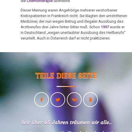
Ort
von
die
Chemotherapie
überlebte.
Tribune
Nachdenken:
Biologische
Kongresse:
Dr.
Verschiedenes
Naturgesetz
Grußwort
Dieser Meinung waren Angehörige mehrerer verstorbener
Knochenkrebs
....
Alternative
18.03.
Hamer
Krebspatienten in Frankreich nicht. Sie klagten den umstrittenen
von
Erstes
Möglichkeiten...
-
Mediziner, der nun wegen Betrug und illegaler Ausübung des
2.
Leukämie
Dr.
Treffen
Arztberufes drei Jahre hinter Gitter muß. Schon
1997
wurde er
Prof.
Biologische
Hamer
Richtigstellungen?
in Deutschland „wegen unerlaubter Ausübung des Heilberufs“
Leberkrebs
Niemitz
Naturgesetz
verurteilt. Auch in Österreich darf er nicht praktizieren.
Online
Stellungnahme
Habilitationsrede
Autorisierte
Programm
Lungenkrebs
3.
Uni
Akademien?
11.05.
Biologische
Trnava
....
Lymphknoten
-
Naturgesetz
Bin
Lehrmaterial
Pressemitteilung
Interview
ich
Hodgkin/Non-
und
TEILE DIESE SEITE
4.
VG
mit
nun
Hodgkin
Übungen
Biologische
Stuttgart
Dr.
auch
Naturgesetz
Magenkrebs
Hamer
ein
27.05.
1998
Zweistein?
5.
Mesotheliom
-
Biologische
Journal
Walter
Ein
Multiple
Naturgesetz
Regional:
Mendel
bißchen
Sklerose
Seit über 45 Jahren träumen wir alle...
Hamer
über
Spaß
NOMENKLATUR
auf
Dr.
muss
Epilepsie