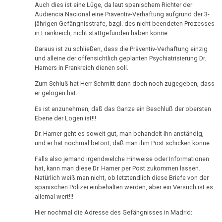
Ort
von
Tribune
Nachdenken:
Biologische
Auch dies ist eine Lüge, da laut spanischem Richter der
Kongresse:
Dr.
Audiencia Nacional eine Präventiv-Verhaftung aufgrund der 3-
Verschiedenes
Naturgesetz
Grußwort
Knochenkrebs
....
Alternative
18.03.
jährigen Gefängnisstrafe, bzgl. des nicht beendeten Prozesses
Hamer
von
Erstes
Möglichkeiten...
in Frankreich, nicht stattgefunden haben könne.
-
2.
Leukämie
Dr.
Treffen
Prof.
Biologische
Daraus ist zu schließen, dass die Präventiv-Verhaftung einzig
Hamer
Richtigstellungen?
Leberkrebs
und alleine der offensichtlich geplanten Psychiatrisierung Dr.
Niemitz
Naturgesetz
Online
Hamers in Frankreich dienen soll.
Stellungnahme
Habilitationsrede
Autorisierte
Programm
Lungenkrebs
3.
Zum Schluß hat Herr Schmitt dann doch noch zugegeben, dass
Uni
Akademien?
11.05.
Biologische
er gelogen hat.
Trnava
....
Lymphknoten
-
Naturgesetz
Bin
Lehrmaterial
Es ist anzunehmen, daß das Ganze ein Beschluß der obersten
Pressemitteilung
Interview
ich
Hodgkin/Non-
Ebene der Logen ist!!!
und
4.
VG
mit
nun
Hodgkin
Übungen
Dr. Hamer geht es soweit gut, man behandelt ihn anständig,
Biologische
Stuttgart
Dr.
auch
und er hat nochmal betont, daß man ihm Post schicken könne.
Naturgesetz
Magenkrebs
Hamer
ein
27.05.
Falls also jemand irgendwelche Hinweise oder Informationen
1998
Zweistein?
5.
hat, kann man diese Dr. Hamer per Post zukommen lassen.
Mesotheliom
-
Natürlich weiß man nicht, ob letztendlich diese Briefe von der
Biologische
Journal
Walter
Ein
spanischen Polizei einbehalten werden, aber ein Versuch ist es
Multiple
Naturgesetz
Regional:
Mendel
bißchen
allemal wert!!!
Sklerose
Hamer
über
Spaß
NOMENKLATUR
Hier nochmal die Adresse des Gefängnisses in Madrid:
auf
Dr.
muss
Epilepsie