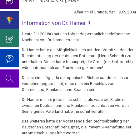
visualisierbar
29120 – ALHAURIN EL GRANDE
mich...
2019
ist
für
Abgrenzung
die
Bulimie
Wissenschaft?
Report
Alhaurin el Grande, den 19.09.2004
31.01.
von
Autorin
Im
Das
München
Darmkrebs
-
der
des
Sinne
Video
Information von Dr. Hamer !!
Vorsicht
Urteilsschelte
Psycho-
Bildungsprogramms
von
zum
Impfung
Telefon-
Rectum-
Heute (11.20 Uhr) hat uns folgende persönliche telefonische
Prof.
Onkologie
Dr.
Geburtstag
Interview
Ca
Nachricht von Dr. Hamer erreicht:
....
Niemitz
Zum
Hamer?
2022
für
Germanische
Jahre
Dr. Hamer hatte die Möglichkeit sich mit dem Vorsitzenden der
Nachdenken:
Eierstock
NEWS
18.02.
Heilkunde
1990
Redlichkeit
Dr.
Rechtsabteilung der deutschen Botschaft (Herrn Schmidt) zu
Impfungen
2010
unterhalten. Dieser hatte behauptet, die Order (der Haftbefehl)
-
-
und
Hamer's
Hautveränderungen
wäre automatisch aus Frankreich gekommen!
Verhaltenscode
Medical
2000
geistiges
Geburtstag
Gespräch
Neurodermitis
Tribune:
Das ist eine Lüge, da der spanische Richter ausdrücklich zu
Eigentum
2023
Biologische
mit
....
verstehen gegeben hat, dass dies ein Beschluß von
Traumata
Zum
Harmonie
Dr.
Melanom
Deutschland, Frankreich und Spanien sei.
Jahre
Grundsätzliches...
Dr.
Nachdenken:
Hamer
24.02.
2001
Hamer's
Dr. Hamer meinte jedoch, es scheint, als wäre die Sache nur
sog.
Die
Herz
2007
Dr.
-
zwischen Deutschland und Frankreich beschlossen worden.
-
Geburtstag
Schulmedizin
fünf
Hamer
Sein eigenes Vaterland habe ihn somit verraten.
Dr.
2017
2024
Hirntumoren
Biologischen
Germanische
zu
Stangl
Des weiteren hatte der Vorsitzende der Rechtsabteilung der
Naturgesetze
Heilkunde
Treffen
religiösen
90.
Hodenkarzinom
deutschen Botschaft behauptet, die Präventiv-Verhaftung sei
an
und
vor
Überzeugungen
Geburtstag
automatisch ausgeführt worden!
Medical
Zum
1.
Rechtsstaat
Kehlkopf