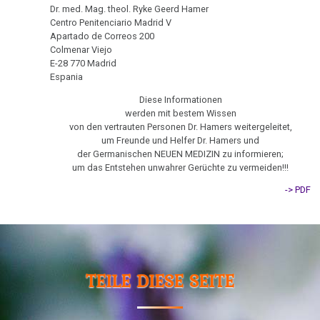
Dr. med. Mag. theol. Ryke Geerd Hamer
Tauchstation
DHS
Hamer,
sein
Centro Penitenciario Madrid V
Parkinson
N3,
:-)
Apartado de Correos 200
27.05.
Hamersche
1997
Colmenar Viejo
Mundbereich
-
Herde
Zensur
E-28 770 Madrid
Rundschau
Bad
bei
Espania
Nase
Händigkeit
Magazin:
Godesberg
Google
Diese Informationen
Krebsheiler
1995
Niere
werden mit bestem Wissen
Hormone
von den vertrauten Personen Dr. Hamers weitergeleitet,
03.06.
Gespräch
um Freunde und Helfer Dr. Hamers und
Nierensammelrohr-
Schienen
der Germanischen NEUEN MEDIZIN zu informieren;
-
Dr.
Ca
um das Entstehen unwahrer Gerüchte zu vermeiden!!!
Clinical
Keimblätter
Hamer
Wilms-
Oncology:
mit
-> PDF
Mikroben
Tumor
2,2%
Prof.
Erfolgsrate!
Rius
Immunsystem
Pankreas
11.06.
Dr.
Krebs
Prostata
-
Hamer
TEILE DIESE SEITE
Dr.
Tiere
in
Psychosen
Hamer
und
Help
Schilddrüse