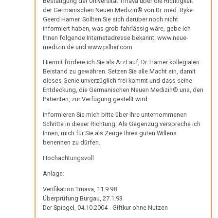
Bestätigung der Universität Trnava über die Richtigkeit
Ort
von
Tribune
Nachdenken:
Biologische
Kongresse:
der Germanischen Neuen Medizin® von Dr. med. Ryke
Dr.
Verschiedenes
Naturgesetz
Grußwort
Knochenkrebs
Geerd Hamer. Sollten Sie sich darüber noch nicht
....
Alternative
18.03.
Hamer
von
informiert haben, was grob fahrlässig wäre, gebe ich
Erstes
Möglichkeiten...
-
2.
Leukämie
Ihnen folgende Internetadresse bekannt: www.neue-
Dr.
Treffen
Prof.
medizin.de und www.pilhar.com
Biologische
Hamer
Richtigstellungen?
Leberkrebs
Niemitz
Naturgesetz
Hiermit fordere ich Sie als Arzt auf,
Dr. Hamer
kollegialen
Online
Stellungnahme
Habilitationsrede
Autorisierte
Beistand zu gewähren. Setzen Sie alle Macht ein, damit
Programm
Lungenkrebs
3.
dieses Genie unverzüglich frei kommt und dass seine
Uni
Akademien?
11.05.
Entdeckung, die Germanischen Neuen Medizin® uns, den
Biologische
Trnava
....
Lymphknoten
Patienten, zur Verfügung gestellt wird.
-
Naturgesetz
Bin
Lehrmaterial
Pressemitteilung
Interview
ich
Informieren Sie mich bitte über Ihre unternommenen
Hodgkin/Non-
und
4.
Schritte in dieser Richtung. Als Gegenzug verspreche ich
VG
mit
nun
Hodgkin
Übungen
Biologische
Ihnen, mich für Sie als Zeuge Ihres guten Willens
Stuttgart
Dr.
auch
benennen zu dürfen.
Naturgesetz
Magenkrebs
Hamer
ein
27.05.
Hochachtungsvoll
1998
Zweistein?
5.
Mesotheliom
-
Anlage:
Biologische
Journal
Walter
Ein
Multiple
Naturgesetz
Verifikation Trnava, 11.9.98
Regional:
Mendel
bißchen
Sklerose
Überprüfung Burgau, 27.1.93
Hamer
über
Spaß
NOMENKLATUR
Der Spiegel, 04.10.2004 - Giftkur ohne Nutzen
auf
Dr.
muss
Epilepsie