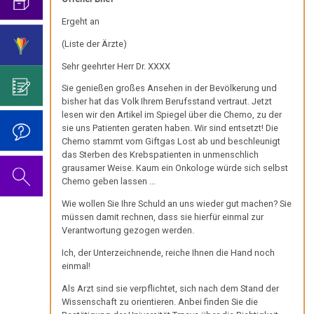
visualisierbar
mich...
2019
ist
für
Abgrenzung
die
Bulimie
Ergeht an
Wissenschaft?
Report
31.01.
von
Autorin
Im
Das
München
Darmkrebs
(Liste der Ärzte)
-
der
des
Sinne
Video
Vorsicht
Urteilsschelte
Psycho-
Bildungsprogramms
von
zum
Sehr geehrter Herr Dr. XXXX
Impfung
Telefon-
Rectum-
Prof.
Onkologie
Dr.
Geburtstag
Interview
Ca
Sie genießen großes Ansehen in der Bevölkerung und
....
Niemitz
Zum
Hamer?
2022
bisher hat das Volk Ihrem Berufsstand vertraut. Jetzt
für
Germanische
Jahre
Nachdenken:
lesen wir den Artikel im Spiegel über die Chemo, zu der
Eierstock
NEWS
18.02.
Heilkunde
1990
Redlichkeit
Dr.
sie uns Patienten geraten haben. Wir sind entsetzt! Die
Impfungen
2010
-
-
und
Hamer's
Chemo stammt vom Giftgas Lost ab und beschleunigt
Hautveränderungen
Verhaltenscode
das Sterben des Krebspatienten in unmenschlich
Medical
2000
geistiges
Geburtstag
Gespräch
grausamer Weise. Kaum ein Onkologe würde sich selbst
Neurodermitis
Tribune:
Eigentum
2023
Biologische
mit
Chemo geben lassen ...
....
Traumata
Zum
Harmonie
Dr.
Melanom
Jahre
Grundsätzliches...
Dr.
Wie wollen Sie Ihre Schuld an uns wieder gut machen? Sie
Nachdenken:
Hamer
müssen damit rechnen, dass sie hierfür einmal zur
24.02.
2001
Hamer's
sog.
Die
Herz
Verantwortung gezogen werden.
2007
Dr.
-
-
Geburtstag
Schulmedizin
fünf
Hamer
Dr.
Ich, der Unterzeichnende, reiche Ihnen die Hand noch
2017
2024
Hirntumoren
Biologischen
Germanische
zu
einmal!
Stangl
Naturgesetze
Heilkunde
Treffen
religiösen
90.
Hodenkarzinom
an
Als Arzt sind sie verpflichtet, sich nach dem Stand der
und
vor
Überzeugungen
Geburtstag
Wissenschaft zu orientieren. Anbei finden Sie die
Medical
Zum
1.
Rechtsstaat
Kehlkopf