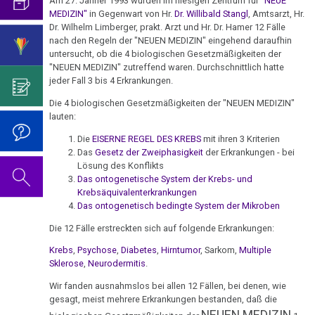
Am 27. Jänner 1993 wurden im hiesigen Zentrum für
"NEUE
mich...
2019
ist
für
Abgrenzung
die
MEDIZIN"
in Gegenwart von Hr.
Dr. Willibald Stangl
, Amtsarzt, Hr.
Bulimie
06.09.1984
Wissenschaft?
Report
Dr. Wilhelm Limberger, prakt. Arzt und Hr. Dr. Hamer 12 Fälle
von
Autorin
Im
Das
-
München
nach den Regeln der "NEUEN MEDIZIN" eingehend daraufhin
Darmkrebs
der
des
Sinne
Video
Vorsicht
untersucht, ob die 4 biologischen Gesetzmäßigkeiten der
Wien
Psycho-
Bildungsprogramms
von
zum
"NEUEN MEDIZIN" zutreffend waren. Durchschnittlich hatte
Impfung
Telefon-
Rectum-
Onkologie
Dr.
Geburtstag
jeder Fall 3 bis 4 Erkrankungen.
09.12.1988
Interview
Ca
....
Zum
Hamer?
2022
-
für
Die 4 biologischen Gesetzmäßigkeiten der "NEUEN MEDIZIN"
Germanische
Jahre
Nachdenken:
Eierstock
lauten:
Wien
NEWS
Heilkunde
1990
Redlichkeit
Dr.
Impfungen
(AKH)
2010
Die
EISERNE REGEL DES KREBS
mit ihren 3 Kriterien
-
und
Hamer's
Hautveränderungen
Das
Gesetz der Zweiphasigkeit
der Erkrankungen - bei
Verhaltenscode
2000
geistiges
Geburtstag
10.12.1988
Gespräch
Lösung des Konflikts
Neurodermitis
Eigentum
2023
Das ontogenetische System der Krebs- und
-
Biologische
mit
....
Zum
Krebsäquivalenterkrankungen
Gmünd
Harmonie
Dr.
Melanom
Jahre
Grundsätzliches...
Dr.
Das ontogenetisch bedingte System der Mikroben
Nachdenken:
Hamer
2001
Hamer's
04.03.1989
sog.
Die
Die 12 Fälle erstreckten sich auf folgende Erkrankungen:
Herz
2007
Dr.
-
Geburtstag
-
Schulmedizin
fünf
Hamer
Krebs
,
Psychose
,
Diabetes
,
Hirntumor
, Sarkom,
Multiple
2017
2024
Hirntumoren
München
Biologischen
Germanische
Sklerose
,
Neurodermitis
.
zu
Naturgesetze
Heilkunde
Treffen
religiösen
90.
Hodenkarzinom
Wir fanden ausnahmslos bei allen 12 Fällen, bei denen, wie
08.04.1989
und
vor
Überzeugungen
Geburtstag
gesagt, meist mehrere Erkrankungen bestanden, daß die
-
Zum
1.
Rechtsstaat
Kehlkopf
NEUEN MEDIZIN