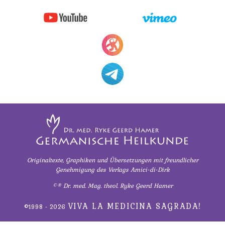
Pflanzen
TV,
05.02.
ORF
Schizophrenie
-
1995
Dr.
Speiseröhren-
Rauchen
Dr.
Hamer
Ca
und
Hamer
an
Krebs
über
Syndrom
RA
AIDS,
Gaborieau(F)
Metastasen
Tinnitus
ARD
07.02.
und
Medikationen
Uterus
-
ORF
Steinwender
Tumormarker
1995
Zähne
an
Schmerzen
Dr.
Zuckerkrankheiten
NEWS
Originaltexte, Graphiken und Übersetzungen
mit freundlicher
Hamer
Genehmigung
des Verlags Amici-di-Dirk
Therapie
Diabetes
08.02.
und
©® Dr. med. Mag. theol. Ryke Geerd Hamer
-
Pilhar
Mein
Uni
in
Studentenmädchen,
VIVA LA MEDICINA SAGRADA!
©1998 - 2026
Tübingen
3nach9,
die
an
3sat