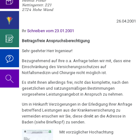
Helmut Pilhar
an
mich...
2019
ist
für
Nettingerstr. 221
Abgrenzung
die
Bulimie
Paul
2724 Hohe Wand
Wissenschaft?
Report
von
Autorin
Im
Das
Spiegel
München
Darmkrebs
der
des
Sinne
Video
26.04.2001
Vorsicht
10.01.
Psycho-
Bildungsprogramms
von
zum
Impfung
Telefon-
Ihr
Schreiben vom 23.01.2001
Rectum-
-
Onkologie
Dr.
Geburtstag
Interview
Ca
....
Beitragsfreie Anspruchsberechtigung
Salzburger
Zum
Hamer?
2022
für
Germanische
Jahre
Nachrichten:
Nachdenken:
Sehr geehrter Herr Ingenieur!
Eierstock
NEWS
Heilkunde
1990
Redlichkeit
Dr.
Sinkflug
Impfungen
2010
Bezugnehmend auf Ihre o.a. Anfrage teilen wir mit, dass eine
-
und
Hamer's
Hautveränderungen
Einschränkung des Versicherungsschutzes auf
Verhaltenscode
18.01.
2000
geistiges
Geburtstag
Notfallsmedizin und Chirurgie nicht möglich ist.
Gespräch
Neurodermitis
-
Eigentum
2023
Biologische
mit
Es steht Ihnen allerdings frei, nicht das komplette, nach den
....
Stern:
Zum
Harmonie
Dr.
gesetzlichen und satzungsmäßigen Bestimmungen
Melanom
Jahre
Grundsätzliches...
Dr.
Jeder
Nachdenken:
vorgesehene Leistungsangebot in Anspruch zu nehmen.
Hamer
2001
Hamer's
Tropfen
sog.
Die
Herz
2007
Dr.
Um in Hinkunft Verzögerungen in der Erledigung Ihrer Anfrage
-
Geburtstag
Taxol
Schulmedizin
fünf
betreffend Leistungen aus der Krankenversicherung zu
Hamer
2017
2024
Hirntumoren
bringt
Biologischen
Germanische
vermeiden ersuchen wir Sie, diese direkt an die Adresse in
zu
Baden (siehe Briefkopf) zu senden.
Hoffnung
Naturgesetze
Heilkunde
Treffen
religiösen
90.
Hodenkarzinom
und
Mit vorzüglicher Hochachtung
vor
Überzeugungen
Geburtstag
23.01.
Zum
1.
Rechtsstaat
Kehlkopf