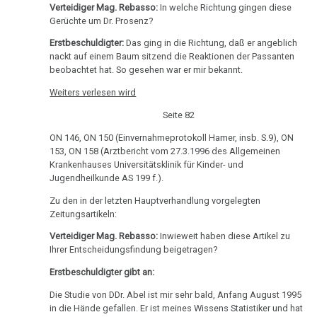
Eltern,
Verteidiger Mag. Rebasso:
In welche Richtung gingen diese
Gerüchte um Dr. Prosenz?
Hauptverhandlung
Erstbeschuldigter:
Das ging in die Richtung, daß er angeblich
11.11.
nackt auf einem Baum sitzend die Reaktionen der Passanten
-
beobachtet hat. So gesehen war er mir bekannt.
Olivia
Weiters verlesen wird
Pilhar:
Seite 82
Strafprozeß
gegen
ON 146, ON 150 (Einvernahmeprotokoll Hamer, insb. S.9), ON
153, ON 158 (Arztbericht vom 27.3.1996 des Allgemeinen
Eltern,
Krankenhauses Universitätsklinik für Kinder- und
Zeuge
Jugendheilkunde AS 199 f.).
Vanura
Zu den in der letzten Hauptverhandlung vorgelegten
Zeitungsartikeln:
11.11.
-
Verteidiger Mag. Rebasso:
Inwieweit haben diese Artikel zu
Olivia
Ihrer Entscheidungsfindung beigetragen?
Pilhar:
Erstbeschuldigter gibt an:
Strafprozeß
Die Studie von DDr. Abel ist mir sehr bald, Anfang August 1995
gegen
in die Hände gefallen. Er ist meines Wissens Statistiker und hat