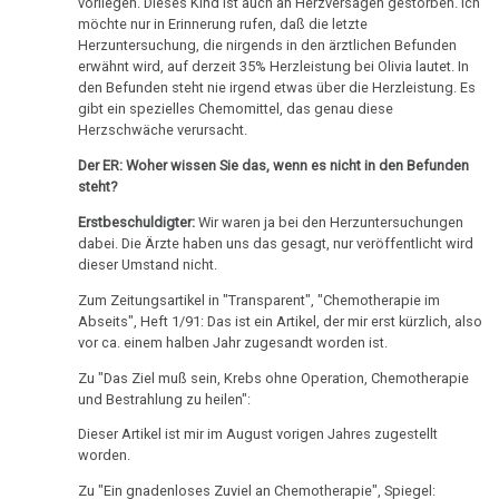
vorliegen. Dieses Kind ist auch an Herzversagen gestorben. Ich
Amstutz:
möchte nur in Erinnerung rufen, daß die letzte
Dr.
Herzuntersuchung, die nirgends in den ärztlichen Befunden
Hamer
erwähnt wird, auf derzeit 35% Herzleistung bei Olivia lautet. In
den Befunden steht nie irgend etwas über die Herzleistung. Es
an
gibt ein spezielles Chemomittel, das genau diese
Stähler
Herzschwäche verursacht.
25.12.
Der ER: Woher wissen Sie das, wenn es nicht in den Befunden
-
steht?
Angelo
Erstbeschuldigter:
Wir waren ja bei den Herzuntersuchungen
Amstutz:
dabei. Die Ärzte haben uns das gesagt, nur veröffentlicht wird
dieser Umstand nicht.
Eltern
an
Zum Zeitungsartikel in "Transparent", "Chemotherapie im
Engert
Abseits", Heft 1/91: Das ist ein Artikel, der mir erst kürzlich, also
vor ca. einem halben Jahr zugesandt worden ist.
27.12.
Zu "Das Ziel muß sein, Krebs ohne Operation, Chemotherapie
-
und Bestrahlung zu heilen":
Angelo
Dieser Artikel ist mir im August vorigen Jahres zugestellt
Amstutz:
worden.
Engert
Zu "Ein gnadenloses Zuviel an Chemotherapie", Spiegel: