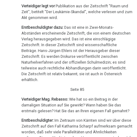
Stähler
Verteidiger legt vor
Publikation aus der Zeitschrift "Raum und
Zeit", betitelt "Der Leukämie-Skandal", welche verlesen und zum
03.12.
Akt genommen wird.
-
Angelo
Erstbeschuldigter dazu:
Das ist eine in Zwei-Monats-
Abständen erscheinende Zeitschrift, die von einem deutschen
Amstutz:
Verlag herausgegeben wird. Das ist eine einschlägige
Todesbescheinigung
Zeitschrift. In dieser Zeitschrift sind wissenschaftliche
Beiträge. Hans-Jürgen Ehlers ist der Herausgeber dieser
04.12.
Zeitschrift. Es werden Diskurse veröffentlicht zwischen
-
Naturheilverfahren und der offiziellen Schulmedizin; es sind
teilweise auch rechtliche Abhandlungen darin veröffentlicht.
Angelo
Die Zeitschrift ist relativ bekannt; sie ist auch in Österreich
Amstutz:
erhältlich.
Dr.
Seite 85
Hamer
an
Verteidiger Mag. Rebasso:
Wie hat so ein Beitrag in der
damaligen Situation auf Sie gewirkt? Wann haben Sie das
Engert
erstmals gelesen? Hat Sie das an Ihren eigenen Fall gemahnt?
07.12.
Erstbeschuldigter:
Im Zeitraum von Kärnten sind wir über diese
-
Zeitschrift auf den Fall Katharina Scharpf aufmerksam gemacht
Angelo
worden, daß sehr viele Parallelitäten und Ähnlichkeiten