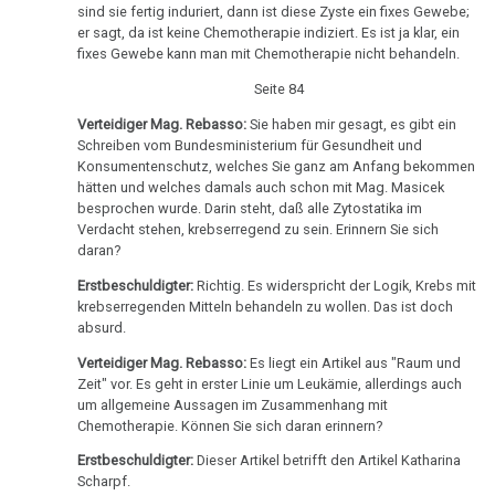
an
sind sie fertig induriert, dann ist diese Zyste ein fixes Gewebe;
er sagt, da ist keine Chemotherapie indiziert. Es ist ja klar, ein
Klippel
fixes Gewebe kann man mit Chemotherapie nicht behandeln.
20.11.
Seite 84
-
Verteidiger Mag. Rebasso:
Sie haben mir gesagt, es gibt ein
Angelo
Schreiben vom Bundesministerium für Gesundheit und
Amstutz:
Konsumentenschutz, welches Sie ganz am Anfang bekommen
Dr.
hätten und welches damals auch schon mit Mag. Masicek
besprochen wurde. Darin steht, daß alle Zytostatika im
Hamer
Verdacht stehen, krebserregend zu sein. Erinnern Sie sich
an
daran?
Klippel
Erstbeschuldigter:
Richtig. Es widerspricht der Logik, Krebs mit
krebserregenden Mitteln behandeln zu wollen. Das ist doch
28.11.
absurd.
-
Angelo
Verteidiger Mag. Rebasso:
Es liegt ein Artikel aus "Raum und
Zeit" vor. Es geht in erster Linie um Leukämie, allerdings auch
Amstutz:
um allgemeine Aussagen im Zusammenhang mit
Dr.
Chemotherapie. Können Sie sich daran erinnern?
Hamer
Erstbeschuldigter:
Dieser Artikel betrifft den Artikel Katharina
an
Scharpf.