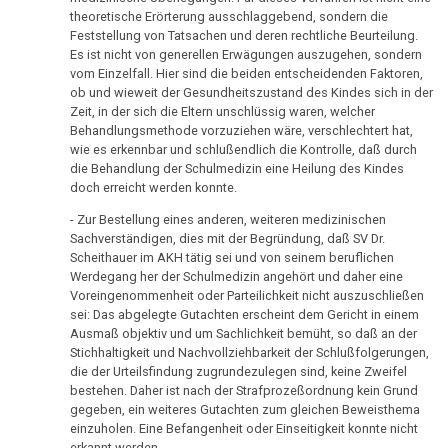
therapeutische
Olivia
theoretische Erörterung ausschlaggebend, sondern die
1995
Sensation
Feststellung von Tatsachen und deren rechtliche Beurteilung.
Pilhar:
Es ist nicht von generellen Erwägungen auszugehen, sondern
Dr.
Medienprozeß,
Das
vom Einzelfall. Hier sind die beiden entscheidenden Faktoren,
Hamer
Anmeldung
ideale
ob und wieweit der Gesundheitszustand des Kindes sich in der
in
Berufung
Zeit, in der sich die Eltern unschlüssig waren, welcher
Krankenhaus
Radio
Behandlungsmethode vorzuziehen wäre, verschlechtert hat,
wie es erkennbar und schlußendlich die Kontrolle, daß durch
02.05.
Statistik
Steiermark,
die Behandlung der Schulmedizin eine Heilung des Kindes
-
ORF
doch erreicht werden konnte.
Kanz,
1995
- Zur Bestellung eines anderen, weiteren medizinischen
Gutachten
Sachverständigen, dies mit der Begründung, daß SV Dr.
Volksgesundheit
Patientin
Habilitation
Scheithauer im AKH tätig sei und von seinem beruflichen
von
Werdegang her der Schulmedizin angehört und daher eine
23.05.
Dr.
Voreingenommenheit oder Parteilichkeit nicht auszuschließen
-
Hamer,
sei: Das abgelegte Gutachten erscheint dem Gericht in einem
Ausmaß objektiv und um Sachlichkeit bemüht, so daß an der
Olivia
ORF
Stichhaltigkeit und Nachvollziehbarkeit der Schlußfolgerungen,
Pilhar:
1994
die der Urteilsfindung zugrundezulegen sind, keine Zweifel
Dr.
bestehen. Daher ist nach der Strafprozeßordnung kein Grund
Dr.
Hamer
gegeben, ein weiteres Gutachten zum gleichen Beweisthema
Hamer
einzuholen. Eine Befangenheit oder Einseitigkeit konnte nicht
an
erkannt werden.