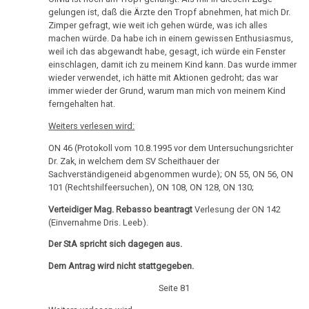
11.10.
gelungen ist, daß die Ärzte den Tropf abnehmen, hat mich Dr.
-
Zimper gefragt, wie weit ich gehen würde, was ich alles
Olivia
machen würde. Da habe ich in einem gewissen Enthusiasmus,
Pilhar:
weil ich das abgewandt habe, gesagt, ich würde ein Fenster
einschlagen, damit ich zu meinem Kind kann. Das wurde immer
Strafprozeß
wieder verwendet, ich hätte mit Aktionen gedroht; das war
gegen
immer wieder der Grund, warum man mich von meinem Kind
Eltern,
ferngehalten hat.
SV
Weiters verlesen wird:
Scheithauer
ON 46 (Protokoll vom 10.8.1995 vor dem Untersuchungsrichter
29.10.
Dr. Zak, in welchem dem SV Scheithauer der
Sachverständigeneid abgenommen wurde); ON 55, ON 56, ON
-
101 (Rechtshilfeersuchen), ON 108, ON 128, ON 130;
Angelo
Verteidiger Mag. Rebasso beantragt
Verlesung der ON 142
Amstutz:
(Einvernahme Dris. Leeb).
Klippel
an
Der StA spricht sich dagegen aus.
Eltern
Dem Antrag wird nicht stattgegeben.
31.10.
Seite 81
-