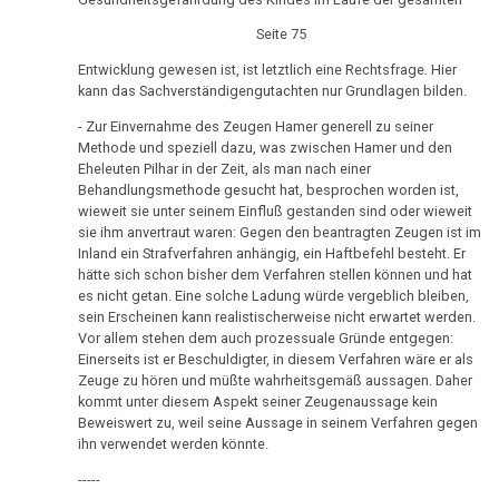
Dr.
Seite 75
Hamer
Entwicklung gewesen ist, ist letztlich eine Rechtsfrage. Hier
an
kann das Sachverständigengutachten nur Grundlagen bilden.
Ludwig
- Zur Einvernahme des Zeugen Hamer generell zu seiner
09.10.
Methode und speziell dazu, was zwischen Hamer und den
-
Eheleuten Pilhar in der Zeit, als man nach einer
Behandlungsmethode gesucht hat, besprochen worden ist,
Olivia
wieweit sie unter seinem Einfluß gestanden sind oder wieweit
Pilhar:
sie ihm anvertraut waren: Gegen den beantragten Zeugen ist im
Strafprozeß
Inland ein Strafverfahren anhängig, ein Haftbefehl besteht. Er
hätte sich schon bisher dem Verfahren stellen können und hat
gegen
es nicht getan. Eine solche Ladung würde vergeblich bleiben,
Eltern
sein Erscheinen kann realistischerweise nicht erwartet werden.
Vor allem stehen dem auch prozessuale Gründe entgegen:
09.10.
Einerseits ist er Beschuldigter, in diesem Verfahren wäre er als
-
Zeuge zu hören und müßte wahrheitsgemäß aussagen. Daher
Olivia
kommt unter diesem Aspekt seiner Zeugenaussage kein
Beweiswert zu, weil seine Aussage in seinem Verfahren gegen
Pilhar:
ihn verwendet werden könnte.
Strafprozeß
-----
gegen