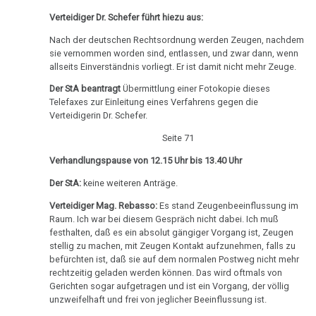
-
DHS
Hamer,
sein
Verteidiger Dr. Schefer führt hiezu aus:
Parkinson
Olivia
N3,
:-)
Nach der deutschen Rechtsordnung werden Zeugen, nachdem
Hamersche
Pilhar:
1997
sie vernommen worden sind, entlassen, und zwar dann, wenn
Mundbereich
Herde
Zensur
Profil,
allseits Einverständnis vorliegt. Er ist damit nicht mehr Zeuge.
Bad
bei
Hintergrund
Nase
Händigkeit
Der StA beantragt
Übermittlung einer Fotokopie dieses
Godesberg
Google
Bartenstein
Telefaxes zur Einleitung eines Verfahrens gegen die
1995
Niere
Hormone
Verteidigerin Dr. Schefer.
Apr.
Gespräch
Seite 71
Nierensammelrohr-
-
Schienen
Dr.
Ca
Olivia
Verhandlungspause von 12.15 Uhr bis 13.40 Uhr
Keimblätter
Hamer
Pilhar:
Der StA:
keine weiteren Anträge.
Wilms-
mit
Dr.
Mikroben
Tumor
Prof.
Verteidiger Mag. Rebasso:
Es stand Zeugenbeeinflussung im
Hamer,
Raum. Ich war bei diesem Gespräch nicht dabei. Ich muß
Rius
vorläufige
Immunsystem
Pankreas
festhalten, daß es ein absolut gängiger Vorgang ist, Zeugen
Bilanz
stellig zu machen, mit Zeugen Kontakt aufzunehmen, falls zu
Dr.
Krebs
Prostata
befürchten ist, daß sie auf dem normalen Postweg nicht mehr
Hamer
09.04.
rechtzeitig geladen werden können. Das wird oftmals von
Tiere
in
Psychosen
Gerichten sogar aufgetragen und ist ein Vorgang, der völlig
-
unzweifelhaft und frei von jeglicher Beeinflussung ist.
und
Help
Olivia
Schilddrüse