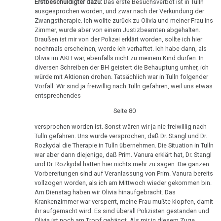
Erstbeschuldigter dazu:
Das erste Besuchsverbot ist in Tulln
-
ausgesprochen worden, und zwar nach der Verkündung der
Olivia
Zwangstherapie. Ich wollte zurück zu Olivia und meiner Frau ins
Pilhar:
Zimmer, wurde aber von einem Justizbeamten abgehalten.
Draußen ist mir von der Polizei erklärt worden, sollte ich hier
Strafprozeß
nochmals erscheinen, werde ich verhaftet. Ich habe dann, als
gegen
Olivia im AKH war, ebenfalls nicht zu meinem Kind dürfen. In
Eltern,
diversen Schreiben der BH geistert die Behauptung umher, ich
Zeuge
würde mit Aktionen drohen. Tatsächlich war in Tulln folgender
Vorfall: Wir sind ja freiwillig nach Tulln gefahren, weil uns etwas
Stangl
entsprechendes
11.10.
Seite 80
-
versprochen worden ist. Sonst wären wir ja nie freiwillig nach
Olivia
Tulln gefahren. Uns wurde versprochen, daß Dr. Stangl und Dr.
Pilhar:
Rozkydal die Therapie in Tulln übernehmen. Die Situation in Tulln
Strafprozeß
war aber dann diejenige, daß Prim. Vanura erklärt hat, Dr. Stangl
und Dr. Rozkydal hätten hier nichts mehr zu sagen. Die ganzen
gegen
Vorbereitungen sind auf Veranlassung von Prim. Vanura bereits
Eltern,
vollzogen worden, als ich am Mittwoch wieder gekommen bin.
SV
Am Dienstag haben wir Olivia hinaufgebracht. Das
Prosenz
Krankenzimmer war versperrt, meine Frau mußte klopfen, damit
ihr aufgemacht wird. Es sind überall Polizisten gestanden und
Olivia ist noch am Tropf gehängt. Als mir in diesem Zuge