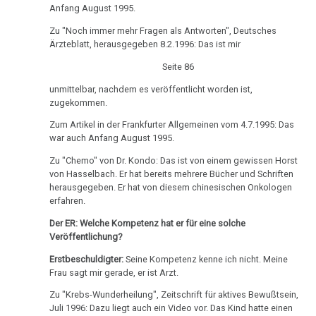
an
Anfang August 1995.
Eltern
Zu "Noch immer mehr Fragen als Antworten", Deutsches
Ärzteblatt, herausgegeben 8.2.1996: Das ist mir
Dez.
-
Seite 86
Angelo
unmittelbar, nachdem es veröffentlicht worden ist,
Amstutz:
zugekommen.
Krankenhausakten
Zum Artikel in der Frankfurter Allgemeinen vom 4.7.1995: Das
war auch Anfang August 1995.
Dez.
-
Zu "Chemo" von Dr. Kondo: Das ist von einem gewissen Horst
von Hasselbach. Er hat bereits mehrere Bücher und Schriften
Angelo
herausgegeben. Er hat von diesem chinesischen Onkologen
Amstutz:
erfahren.
Operationskosten
Der ER: Welche Kompetenz hat er für eine solche
Veröffentlichung?
Erstbeschuldigter:
Seine Kompetenz kenne ich nicht. Meine
Frau sagt mir gerade, er ist Arzt.
Zu "Krebs-Wunderheilung", Zeitschrift für aktives Bewußtsein,
Juli 1996: Dazu liegt auch ein Video vor. Das Kind hatte einen