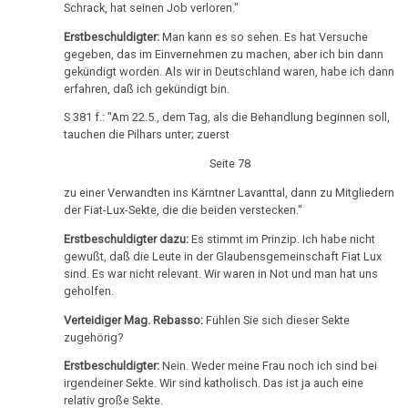
Pilhar:
Schrack, hat seinen Job verloren."
Strafprozeß
Erstbeschuldigter:
Man kann es so sehen. Es hat Versuche
gegen
gegeben, das im Einvernehmen zu machen, aber ich bin dann
gekündigt worden. Als wir in Deutschland waren, habe ich dann
Eltern,
erfahren, daß ich gekündigt bin.
Zeuge
Zimper
S 381 f.: "Am 22.5., dem Tag, als die Behandlung beginnen soll,
tauchen die Pilhars unter; zuerst
11.10.
Seite 78
-
zu einer Verwandten ins Kärntner Lavanttal, dann zu Mitgliedern
Olivia
der Fiat-Lux-Sekte, die die beiden verstecken."
Pilhar:
Erstbeschuldigter dazu:
Es stimmt im Prinzip. Ich habe nicht
Strafprozeß
gewußt, daß die Leute in der Glaubensgemeinschaft Fiat Lux
gegen
sind. Es war nicht relevant. Wir waren in Not und man hat uns
Eltern,
geholfen.
Zeuge
Verteidiger Mag. Rebasso:
Fühlen Sie sich dieser Sekte
Jürgenssen
zugehörig?
11.10.
Erstbeschuldigter:
Nein. Weder meine Frau noch ich sind bei
irgendeiner Sekte. Wir sind katholisch. Das ist ja auch eine
-
relativ große Sekte.