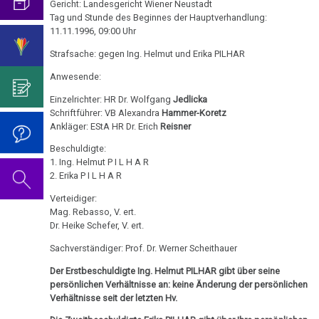
mich...
2019
Gericht: Landesgericht Wiener Neustadt
ist
für
Jan.
Abgrenzung
die
Bulimie
Tag und Stunde des Beginnes der Hauptverhandlung:
Wissenschaft?
Report
-
von
Autorin
Im
Das
11.11.1996, 09:00 Uhr
München
Darmkrebs
Olivia
der
des
Sinne
Video
Vorsicht
Strafsache: gegen Ing. Helmut und Erika PILHAR
Pilhar:
Psycho-
Bildungsprogramms
von
zum
Impfung
Telefon-
Rectum-
Anwesende:
Schulbuch
Onkologie
Dr.
Geburtstag
Interview
Ca
....
Zum
Hamer?
2022
Einzelrichter: HR Dr. Wolfgang
Jedlicka
für
07.02.
Germanische
Jahre
Schriftführer: VB Alexandra
Hammer-Koretz
Nachdenken:
Eierstock
NEWS
-
Ankläger: EStA HR Dr. Erich
Reisner
Heilkunde
1990
Redlichkeit
Dr.
Impfungen
2010
Olivia
-
und
Hamer's
Hautveränderungen
Beschuldigte:
Verhaltenscode
Pilhar:
2000
geistiges
Geburtstag
1. Ing. Helmut P I L H A R
Gespräch
Neurodermitis
2. Erika P I L H A R
Medienprozeß,
Eigentum
2023
Biologische
mit
....
LG
Zum
Verteidiger:
Harmonie
Dr.
Melanom
Jahre
Grundsätzliches...
Dr.
Wien
Nachdenken:
Mag. Rebasso, V. ert.
Hamer
2001
Hamer's
Dr. Heike Schefer, V. ert.
Antrag
sog.
Die
Herz
2007
Dr.
-
Geburtstag
Schulmedizin
fünf
Sachverständiger: Prof. Dr. Werner Scheithauer
Hamer
14.02.
2017
2024
Hirntumoren
Biologischen
Germanische
zu
Der Erstbeschuldigte Ing. Helmut PILHAR gibt über seine
-
Naturgesetze
Heilkunde
persönlichen Verhältnisse an: keine Änderung der persönlichen
Treffen
religiösen
90.
Hodenkarzinom
Olivia
und
Verhältnisse seit der letzten Hv.
vor
Überzeugungen
Geburtstag
Pilhar:
Zum
1.
Rechtsstaat
Kehlkopf