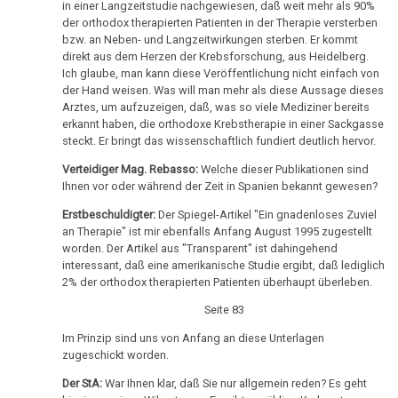
Eltern,
in einer Langzeitstudie nachgewiesen, daß weit mehr als 90%
Zeugin
der orthodox therapierten Patienten in der Therapie versterben
bzw. an Neben- und Langzeitwirkungen sterben. Er kommt
Marcovich
direkt aus dem Herzen der Krebsforschung, aus Heidelberg.
Ich glaube, man kann diese Veröffentlichung nicht einfach von
11.11.
der Hand weisen. Was will man mehr als diese Aussage dieses
-
Arztes, um aufzuzeigen, daß, was so viele Mediziner bereits
Olivia
erkannt haben, die orthodoxe Krebstherapie in einer Sackgasse
steckt. Er bringt das wissenschaftlich fundiert deutlich hervor.
Pilhar:
Strafprozeß
Verteidiger Mag. Rebasso:
Welche dieser Publikationen sind
gegen
Ihnen vor oder während der Zeit in Spanien bekannt gewesen?
Eltern,
Erstbeschuldigter:
Der Spiegel-Artikel "Ein gnadenloses Zuviel
Zeugin
an Therapie" ist mir ebenfalls Anfang August 1995 zugestellt
worden. Der Artikel aus "Transparent" ist dahingehend
Rozkydal
interessant, daß eine amerikanische Studie ergibt, daß lediglich
2% der orthodox therapierten Patienten überhaupt überleben.
11.11.
-
Seite 83
Olivia
Im Prinzip sind uns von Anfang an diese Unterlagen
Pilhar:
zugeschickt worden.
Strafprozeß
Der StA:
War Ihnen klar, daß Sie nur allgemein reden? Es geht
gegen