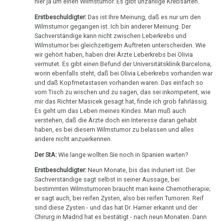
hier ja um einen Wilmstumor. Es gibt unzählige Krebsarten.
Eltern,
Erstbeschuldigter:
Das ist Ihre Meinung, daß es nur um den
SV
Wilmstumor gegangen ist. Ich bin anderer Meinung. Der
Scheithauer
Sachverständige kann nicht zwischen Leberkrebs und
Wilmstumor bei gleichzeitigem Auftreten unterscheiden. Wie
11.11.
wir gehört haben, haben drei Ärzte Leberkrebs bei Olivia
-
vermutet. Es gibt einen Befund der Universitätsklinik Barcelona,
worin ebenfalls steht, daß bei Olivia Leberkrebs vorhanden war
Olivia
und daß Kopfmetastasen vorhanden waren. Das einfach so
Pilhar:
vom Tisch zu wischen und zu sagen, das sei inkompetent, wie
Strafprozeß
mir das Richter Masicek gesagt hat, finde ich grob fahrlässig.
gegen
Es geht um das Leben meines Kindes. Man muß auch
verstehen, daß die Ärzte doch ein Interesse daran gehabt
Eltern,
haben, es bei diesem Wilmstumor zu belassen und alles
Urteil
andere nicht anzuerkennen.
17.11.
Der StA:
Wie lange wollten Sie noch in Spanien warten?
-
Erstbeschuldigter:
Neun Monate, bis das induriert ist. Der
Angelo
Sachverständige sagt selbst in seiner Aussage, bei
bestimmten Wilmstumoren braucht man keine Chemotherapie;
Amstutz:
er sagt auch, bei reifen Zysten, also bei reifen Tumoren. Reif
Dr.
sind diese Zysten - und das hat Dr. Hamer erkannt und der
Hamer
Chirurg in Madrid hat es bestätigt - nach neun Monaten. Dann