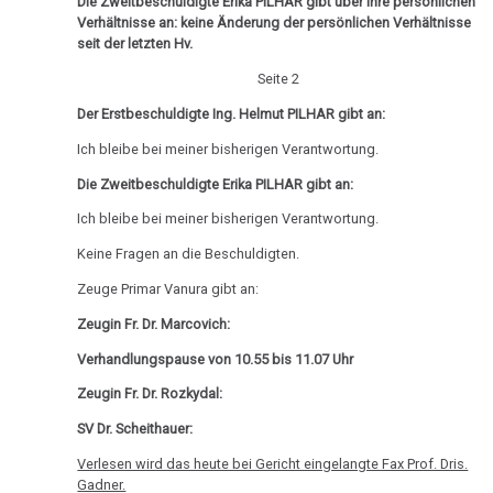
Ort
von
Die Zweitbeschuldigte Erika PILHAR gibt über Ihre persönlichen
Medienprozeß,
Nachdenken:
Biologische
Kongresse:
Verhältnisse an: keine Änderung der persönlichen Verhältnisse
Dr.
LG
Verschiedenes
Naturgesetz
Grußwort
Knochenkrebs
seit der letzten Hv.
....
Alternative
Hamer
Wien
von
Erstes
Möglichkeiten...
Seite 2
2.
Leukämie
Beschluss
Dr.
Treffen
Biologische
Der Erstbeschuldigte Ing. Helmut PILHAR gibt an:
Hamer
Richtigstellungen?
Leberkrebs
27.02.
Naturgesetz
Online
Ich bleibe bei meiner bisherigen Verantwortung.
-
Habilitationsrede
Autorisierte
Programm
Lungenkrebs
3.
Die Zweitbeschuldigte Erika PILHAR gibt an:
Olivia
Uni
Akademien?
Biologische
Pilhar:
Trnava
....
Lymphknoten
Ich bleibe bei meiner bisherigen Verantwortung.
Naturgesetz
Bin
Die
Lehrmaterial
Keine Fragen an die Beschuldigten.
Interview
ich
Hodgkin/Non-
Neue
und
4.
mit
nun
Hodgkin
Zeuge Primar Vanura gibt an:
Kronen
Übungen
Biologische
Dr.
auch
Zeugin Fr. Dr. Marcovich:
Naturgesetz
Magenkrebs
01.03.
Hamer
ein
Verhandlungspause von 10.55 bis 11.07 Uhr
-
1998
Zweistein?
5.
Mesotheliom
Olivia
Zeugin Fr. Dr. Rozkydal:
Biologische
Walter
Ein
Pilhar:
Multiple
Naturgesetz
SV Dr. Scheithauer:
Mendel
bißchen
Orizzonti
Sklerose
über
Spaß
Verlesen wird das heute bei Gericht eingelangte Fax Prof. Dris.
NOMENKLATUR
18.03.
Gadner.
Dr.
muss
Epilepsie