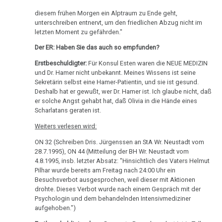
Olivia
diesem frühen Morgen ein Alptraum zu Ende geht,
Pilhar:
unterschreiben entnervt, um den friedlichen Abzug nicht im
Strafprozeß
letzten Moment zu gefährden."
gegen
Der ER: Haben Sie das auch so empfunden?
Eltern,
Erstbeschuldigter:
Für Konsul Esten waren die NEUE MEDIZIN
Zeuge
und Dr. Hamer nicht unbekannt. Meines Wissens ist seine
Leeb
Sekretärin selbst eine Hamer-Patientin, und sie ist gesund.
Deshalb hat er gewußt, wer Dr. Hamer ist. Ich glaube nicht, daß
11.10.
er solche Angst gehabt hat, daß Olivia in die Hände eines
Scharlatans geraten ist.
-
Olivia
Weiters verlesen wird:
Pilhar:
ON 32 (Schreiben Dris. Jürgenssen an StA Wr. Neustadt vom
Strafprozeß
28.7.1995), ON 44 (Mitteilung der BH Wr. Neustadt vom
gegen
4.8.1995, insb. letzter Absatz: "Hinsichtlich des Vaters Helmut
Eltern,
Pilhar wurde bereits am Freitag nach 24:00 Uhr ein
Besuchsverbot ausgesprochen, weil dieser mit Aktionen
Zeuge
drohte. Dieses Verbot wurde nach einem Gespräch mit der
Loibner
Psychologin und dem behandelnden Intensivmediziner
aufgehoben.")
11.10.