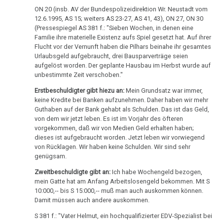
Pilhar:
ON 20 (insb. AV der Bundespolizeidirektion Wr. Neustadt vom
12.6.1995, AS 15; weiters AS 23-27, AS 41, 43), ON 27, ON 30
Strafprozeß
(Pressespiegel AS 381 f.: "Sieben Wochen, in denen eine
gegen
Familie ihre materielle Existenz aufs Spiel gesetzt hat. Auf ihrer
Eltern,
Flucht vor der Vernunft haben die Pilhars beinahe ihr gesamtes
SV
Urlaubsgeld aufgebraucht, drei Bausparverträge seien
aufgelöst worden. Der geplante Hausbau im Herbst wurde auf
Scheithauer
unbestimmte Zeit verschoben."
11.10.
Erstbeschuldigter gibt hiezu an:
Mein Grundsatz war immer,
-
keine Kredite bei Banken aufzunehmen. Daher haben wir mehr
Guthaben auf der Bank gehabt als Schulden. Das ist das Geld,
Olivia
von dem wir jetzt leben. Es ist im Vorjahr des öfteren
Pilhar:
vorgekommen, daß wir von Medien Geld erhalten haben;
Strafprozeß
dieses ist aufgebraucht worden. Jetzt leben wir vorwiegend
gegen
von Rücklagen. Wir haben keine Schulden. Wir sind sehr
genügsam.
Eltern
Fortsetzung
Zweitbeschuldigte gibt an:
Ich habe Wochengeld bezogen,
mein Gatte hat am Anfang Arbeitslosengeld bekommen. Mit S
11.10.
10:000,-- bis S 15:000,-- muß man auch auskommen können.
Damit müssen auch andere auskommen.
-
Olivia
S 381 f.: "Vater Helmut, ein hochqualifizierter EDV-Spezialist bei