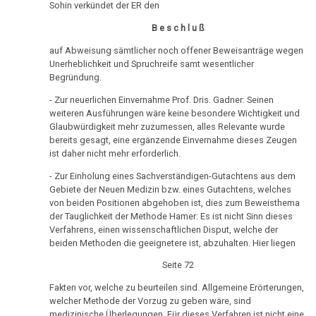
Pflanzen
TV,
Pilhar:
Sohin verkündet der ER den
ORF
Medienprozeß,
Schizophrenie
B e s c h l u ß
1995
Klage
auf Abweisung sämtlicher noch offener Beweisanträge wegen
Speiseröhren-
Rauchen
Dr.
Unerheblichkeit und Spruchreife samt wesentlicher
25.04.
Ca
Begründung.
und
Hamer
-
Krebs
über
Syndrom
- Zur neuerlichen Einvernahme Prof. Dris. Gadner: Seinen
Olivia
weiteren Ausführungen wäre keine besondere Wichtigkeit und
AIDS,
Pilhar:
Metastasen
Glaubwürdigkeit mehr zuzumessen, alles Relevante wurde
Tinnitus
ARD
Medienprozeß,
bereits gesagt, eine ergänzende Einvernahme dieses Zeugen
und
Verhandlung
Medikationen
ist daher nicht mehr erforderlich.
Uterus
ORF
- Zur Einholung eines Sachverständigen-Gutachtens aus dem
25.04.
Tumormarker
1995
Zähne
Gebiete der Neuen Medizin bzw. eines Gutachtens, welches
-
von beiden Positionen abgehoben ist, dies zum Beweisthema
Schmerzen
Dr.
Zuckerkrankheiten
Olivia
der Tauglichkeit der Methode Hamer: Es ist nicht Sinn dieses
Hamer
Verfahrens, einen wissenschaftlichen Disput, welche der
Pilhar:
Therapie
Diabetes
beiden Methoden die geeignetere ist, abzuhalten. Hier liegen
und
Medienprozeß,
Pilhar
Urteil
Seite 72
Mein
in
Studentenmädchen,
Fakten vor, welche zu beurteilen sind. Allgemeine Erörterungen,
26.04.
3nach9,
die
welcher Methode der Vorzug zu geben wäre, sind
-
3sat
medizinische Überlegungen. Für dieses Verfahren ist nicht eine