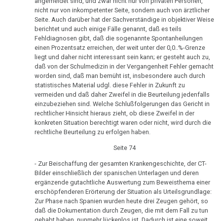
angemeldet sind, und zwar nicht nur von privaten Personen,
1982
Olivia
nicht nur von inkompetenter Seite, sondern auch von ärztlicher
Pilhar:
Seite. Auch darüber hat der Sachverständige in objektiver Weise
Hamerscher
berichtet und auch einige Fälle genannt, daß es teils
Medienprozeß,
Herd,
Fehldiagnosen gibt, daß die sogenannte Spontanheilungen
Berufung
einen Prozentsatz erreichen, der weit unter der 0,0..%-Grenze
Hirnmetastase
liegt und daher nicht interessant sein kann; er gesteht auch zu,
oder
12.07.
daß von der Schulmedizin in der Vergangenheit Fehler gemacht
Artefakt?
-
worden sind, daß man bemüht ist, insbesondere auch durch
statistisches Material udgl. diese Fehler in Zukunft zu
Hervé
Archivmaterial:
vermeiden und daß daher Zweifel in die Beurteilung jedenfalls
Gaymard
altes
einzubeziehen sind. Welche Schlußfolgerungen das Gericht in
an
rechtlicher Hinsicht hieraus zieht, ob diese Zweifel in der
Hörbuch
Jean
konkreten Situation berechtigt waren oder nicht, wird durch die
rechtliche Beurteilung zu erfolgen haben.
Doncieu
Videos
in
Seite 74
14.08.
Spanisch,
- Zur Beischaffung der gesamten Krankengeschichte, der CT-
-
Italienisch,
Bilder einschließlich der spanischen Unterlagen und deren
Olivia
Tschechisch
ergänzende gutachtliche Auswertung zum Beweisthema einer
Pilhar:
erschöpfenderen Erörterung der Situation als Urteilsgrundlage:
Urbanek
Zur Phase nach Spanien wurden heute drei Zeugen gehört, so
Information
daß die Dokumentation durch Zeugen, die mit dem Fall zu tun
an
zum
gehabt haben, nunmehr lückenlos ist. Dadurch ist eine soweit