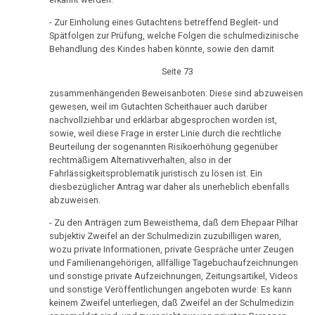
in
Medien
Club
- Zur Einholung eines Gutachtens betreffend Begleit- und
03.06.
2,
Spätfolgen zur Prüfung, welche Folgen die schulmedizinische
Behandlung des Kindes haben könnte, sowie den damit
-
ORF
Angelo
1992
Seite 73
Amstutz:
zusammenhängenden Beweisanboten: Diese sind abzuweisen
Dr.
Kinderspital
gewesen, weil im Gutachten Scheithauer auch darüber
Hamer
an
nachvollziehbar und erklärbar abgesprochen worden ist,
-
sowie, weil diese Frage in erster Linie durch die rechtliche
Eltern
Beurteilung der sogenannten Risikoerhöhung gegenüber
Fallbeispiel
rechtmäßigem Alternativverhalten, also in der
12.06.
Revierkonflikt
Fahrlässigkeitsproblematik juristisch zu lösen ist. Ein
-
diesbezüglicher Antrag war daher als unerheblich ebenfalls
Dr.
Angelo
abzuweisen.
Hamer
Amstutz:
- Zu den Anträgen zum Beweisthema, daß dem Ehepaar Pilhar
in
Eltern
subjektiv Zweifel an der Schulmedizin zuzubilligen waren,
Travemünde
an
wozu private Informationen, private Gespräche unter Zeugen
1983
und Familienangehörigen, allfällige Tagebuchaufzeichnungen
Kinderspital
und sonstige private Aufzeichnungen, Zeitungsartikel, Videos
Sanatorium
und sonstige Veröffentlichungen angeboten wurde: Es kann
05.07.
keinem Zweifel unterliegen, daß Zweifel an der Schulmedizin
Rosenhof
-