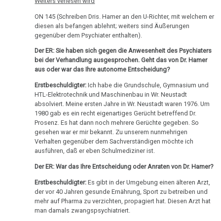
Weiters verlesen wird
Angelo
ON 145 (Schreiben Dris. Hamer an den U-Richter, mit welchem er
Amstutz:
diesen als befangen ablehnt; weiters sind Äußerungen
Dr.
gegenüber dem Psychiater enthalten).
Hamer
Der ER: Sie haben sich gegen die Anwesenheit des Psychiaters
an
bei der Verhandlung ausgesprochen. Geht das von Dr. Hamer
Klippel
aus oder war das Ihre autonome Entscheidung?
Erstbeschuldigter:
Ich habe die Grundschule, Gymnasium und
07.11.
HTL-Elektrotechnik und Maschinenbau in Wr. Neustadt
-
absolviert. Meine ersten Jahre in Wr. Neustadt waren 1976. Um
Angelo
1980 gab es ein recht eigenartiges Gerücht betreffend Dr.
Amstutz:
Prosenz. Es hat dann noch mehrere Gerüchte gegeben. So
gesehen war er mir bekannt. Zu unserem nunmehrigen
Operationsbericht
Verhalten gegenüber dem Sachverständigen möchte ich
ausführen, daß er eben Schulmediziner ist.
11.11.
-
Der ER: War das Ihre Entscheidung oder Anraten von Dr. Hamer?
Olivia
Erstbeschuldigter:
Es gibt in der Umgebung einen älteren Arzt,
Pilhar:
der vor 40 Jahren gesunde Ernährung, Sport zu betreiben und
Strafprozeß
mehr auf Pharma zu verzichten, propagiert hat. Diesen Arzt hat
man damals zwangspsychiatriert.
gegen