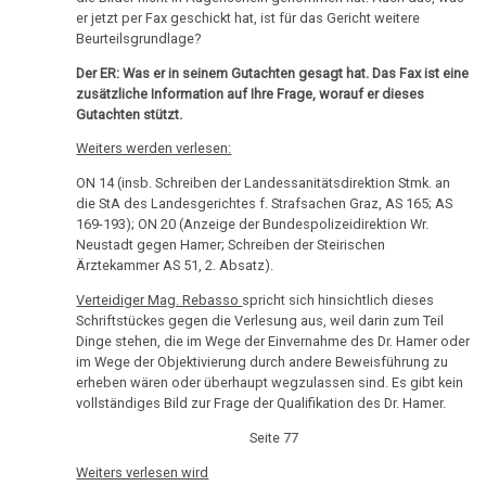
Pilhar:
er jetzt per Fax geschickt hat, ist für das Gericht weitere
Strafprozeß
Beurteilsgrundlage?
gegen
Der ER: Was er in seinem Gutachten gesagt hat. Das Fax ist eine
Eltern,
zusätzliche Information auf Ihre Frage, worauf er dieses
Zeuge
Gutachten stützt.
Masicek
Weiters werden verlesen:
09.10.
ON 14 (insb. Schreiben der Landessanitätsdirektion Stmk. an
-
die StA des Landesgerichtes f. Strafsachen Graz, AS 165; AS
169-193); ON 20 (Anzeige der Bundespolizeidirektion Wr.
Olivia
Neustadt gegen Hamer; Schreiben der Steirischen
Pilhar:
Ärztekammer AS 51, 2. Absatz).
Strafprozeß
Verteidiger Mag. Rebasso
spricht sich hinsichtlich dieses
gegen
Schriftstückes gegen die Verlesung aus, weil darin zum Teil
Eltern,
Dinge stehen, die im Wege der Einvernahme des Dr. Hamer oder
Zeugin
im Wege der Objektivierung durch andere Beweisführung zu
Veronika
erheben wären oder überhaupt wegzulassen sind. Es gibt kein
vollständiges Bild zur Frage der Qualifikation des Dr. Hamer.
09.10.
Seite 77
-
Weiters verlesen wird
Olivia