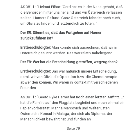
Olivia
Pilhar:
AS 381 f.: "Helmut Pilhar: 'Gerd hat es in der Nase gehabt, daß
die Behörden hinter uns her sind und wir Österreich verlassen
Strafprozeß
sollten. Hamers Befund: Ganz Österreich fahndet nach euch,
gegen
um Olivia zu finden und letztendlich zu töten.´"
Eltern,
Der ER: Stimmt es, daß das Fortgehen auf Hamer
Zeuge
zurückzuführen ist?
Mann
Erstbeschuldigter:
Man konnte sich ausrechnen, daß wir in
Österreich gesucht werden. Das war relativ naheliegend.
11.10.
-
Der ER: Wer hat die Entscheidung getroffen, wegzugehen?
Olivia
Erstbeschuldigter:
Das war natürlich unsere Entscheidung,
Pilhar:
damit wir von Olivia die Operation bzw. die Chemotherapie
Strafprozeß
abwenden können. Wir waren in Kontakt mit verschiedenen
Freunden.
gegen
Eltern,
AS 381 f.: "Geerd Ryke Hamer hat noch einen letzten Auftritt. Er
Zeuge
hat die Familie auf den Flugplatz begleitet und noch einmal ein
Papier vorbereitet. Marina Marcovich und Walter Esten,
Gadner
Österreichs Konsul in Malaga, der sich als Diplomat der
Menschlichkeit bewährt hat und für den an
11.10.
-
Seite 79