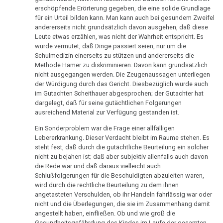
Bezirkshauptmannschaft
Nachdenken
erschöpfende Erörterung gegeben, die eine solide Grundlage
für ein Urteil bilden kann. Man kann auch bei gesundem Zweifel
29.08.
andererseits nicht grundsätzlich davon ausgehen, daß diese
-
Leute etwas erzählen, was nicht der Wahrheit entspricht. Es
wurde vermutet, daß Dinge passiert seien, nur um die
Olivia
Schulmedizin einerseits zu stützen und andererseits die
Pilhar:
Methode Hamer zu diskriminieren. Davon kann grundsätzlich
Medienprozeß,
nicht ausgegangen werden. Die Zeugenaussagen unterliegen
Aufhebung
der Würdigung durch das Gericht. Diesbezüglich wurde auch
im Gutachten Scheithauer abgesprochen; der Gutachter hat
der
dargelegt, daß für seine gutächtlichen Folgerungen
Entscheidung
ausreichend Material zur Verfügung gestanden ist.
14.09.
Ein Sonderproblem war die Frage einer allfälligen
Lebererkrankung. Dieser Verdacht bleibt im Raume stehen. Es
-
steht fest, daß durch die gutächtliche Beurteilung ein solcher
Presse:
nicht zu bejahen ist; daß aber subjektiv allenfalls auch davon
Welt
die Rede war und daß daraus vielleicht auch
am
Schlußfolgerungen für die Beschuldigten abzuleiten waren,
wird durch die rechtliche Beurteilung zu dem ihnen
Sonntag
angetasteten Verschulden, ob ihr Handeln fahrlässig war oder
nicht und die Überlegungen, die sie im Zusammenhang damit
Okt.
angestellt haben, einfließen. Ob und wie groß die
-
Gesundheitsgefährdung des Kindes im Laufe der gesamten