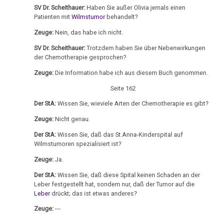
therapeutische
Olivia
SV Dr. Scheithauer:
Haben Sie außer Olivia jemals einen
1995
Sensation
Patienten mit
Wilmstumor
behandelt?
Pilhar:
Dr.
Medienprozeß,
Das
Zeuge:
Nein, das habe ich nicht.
Hamer
Anmeldung
ideale
SV Dr. Scheithauer:
Trotzdem haben Sie über Nebenwirkungen
in
Berufung
Krankenhaus
der Chemotherapie gesprochen?
Radio
Zeuge:
Die Information habe ich aus diesem Buch genommen.
02.05.
Statistik
Steiermark,
-
ORF
Seite 162
Kanz,
1995
Der StA:
Wissen Sie, wieviele Arten der Chemotherapie es gibt?
Gutachten
Volksgesundheit
Patientin
Zeuge:
Nicht genau.
Habilitation
von
Der StA:
Wissen Sie, daß das St.Anna-Kinderspital auf
23.05.
Dr.
Wilmstumoren spezialisiert ist?
-
Hamer,
Zeuge:
Ja.
Olivia
ORF
Der StA:
Wissen Sie, daß diese Spital keinen Schaden an der
Pilhar:
1994
Leber festgestellt hat, sondern nur, daß der Tumor auf die
Dr.
Leber
drückt; das ist etwas anderes?
Dr.
Hamer
Hamer
Zeuge:
---
an