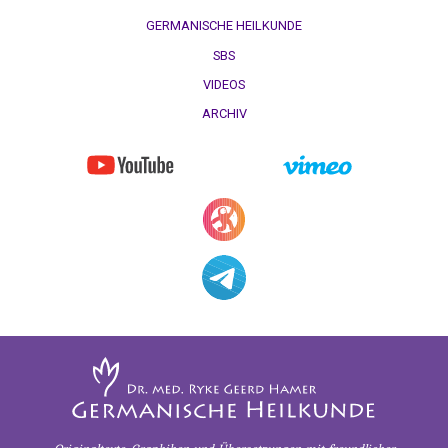
Pilhar:
GERMANISCHE HEILKUNDE
Strafprozeß
SBS
gegen
VIDEOS
Eltern,
SV
ARCHIV
Scheithauer
11.10.
-
Olivia
Pilhar:
Strafprozeß
gegen
Eltern
Fortsetzung
11.10.
-
Olivia