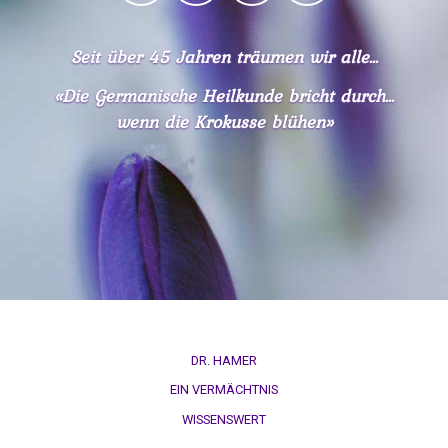
Pilhar:
Strafprozeß
gegen
Seit über 45 Jahren träumen wir alle...
Eltern,
«Die Germanische Heilkunde bricht durch...
Zeuge
wenn die Krokusse blühen»
Masicek
09.10.
-
Olivia
Pilhar:
Strafprozeß
gegen
Eltern,
Zeugin
Veronika
DR. HAMER
EIN VERMÄCHTNIS
09.10.
-
WISSENSWERT
Olivia