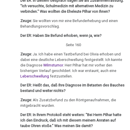
Ort
von
Der ER: In diesem Gespräch sagen Sie als Zusammenfassung:
Medienprozeß,
Nachdenken:
Biologische
Kongresse:
"Ich versuchte, Schulmedizin mit alternativen Medizin zu
Dr.
LG
Verschiedenes
Naturgesetz
Grußwort
Knochenkrebs
verbinden." Was wollten die Eheleute Pilhar von Ihnen?
....
Alternative
Hamer
Wien
von
Erstes
Möglichkeiten...
Zeuge:
Sie wollten von mir eine Befunderhebung und einen
2.
Leukämie
Beschluss
Dr.
Treffen
Behandlungsvorschlag.
Biologische
Hamer
Richtigstellungen?
Leberkrebs
27.02.
Naturgesetz
Der ER: Haben Sie Befund erhoben, wenn ja, wie?
Online
-
Habilitationsrede
Autorisierte
Programm
Seite 160
Lungenkrebs
3.
Olivia
Uni
Akademien?
Biologische
Zeuge:
Ja. Ich habe einen Tastbefund bei Olivia erhoben und
Pilhar:
Trnava
....
Lymphknoten
dabei eine deutliche Leberschwellung festgestellt. Ich kannte
Naturgesetz
Bin
Die
Lehrmaterial
die Diagnose
Wilmstumor
. Herr Pilhar hat mir vorher den
Interview
ich
Hodgkin/Non-
Neue
und
bisherigen Verlauf geschildert. Ich war erstaunt, auch eine
4.
mit
nun
Hodgkin
Leberschwellung
festzustellen.
Kronen
Übungen
Biologische
Dr.
auch
Der ER: Heißt das, daß Ihre Diagnose im Betasten des Bauches
Naturgesetz
Magenkrebs
01.03.
Hamer
ein
bestand und weiter nichts?
-
1998
Zweistein?
5.
Mesotheliom
Zeuge:
Als Zusatzbefund zu den Röntgenaufnahmen, die
Olivia
Biologische
mitgebracht wurden.
Walter
Ein
Pilhar:
Multiple
Naturgesetz
Mendel
bißchen
Der ER: In Ihrem Protokoll steht weiters: "Bei Herrn Pilhar hatte
Orizzonti
Sklerose
ich den Eindruck, daß ich mit diesem meinem Anraten auf
über
Spaß
NOMENKLATUR
taube Ohren stoße." Was meinen Sie damit?
18.03.
Dr.
muss
Epilepsie