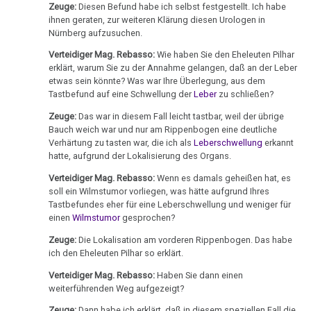
Zeuge:
Diesen Befund habe ich selbst festgestellt. Ich habe
1982
Olivia
ihnen geraten, zur weiteren Klärung diesen Urologen in
Pilhar:
Nürnberg aufzusuchen.
Hamerscher
Medienprozeß,
Herd,
Verteidiger Mag. Rebasso:
Wie haben Sie den Eheleuten Pilhar
Berufung
Hirnmetastase
erklärt, warum Sie zu der Annahme gelangen, daß an der Leber
etwas sein könnte? Was war Ihre Überlegung, aus dem
oder
12.07.
Tastbefund auf eine Schwellung der
Leber
zu schließen?
Artefakt?
-
Zeuge:
Das war in diesem Fall leicht tastbar, weil der übrige
Hervé
Archivmaterial:
Bauch weich war und nur am Rippenbogen eine deutliche
Gaymard
Verhärtung zu tasten war, die ich als
Leberschwellung
erkannt
altes
an
hatte, aufgrund der Lokalisierung des Organs.
Hörbuch
Jean
Verteidiger Mag. Rebasso:
Wenn es damals geheißen hat, es
Doncieu
Videos
soll ein Wilmstumor vorliegen, was hätte aufgrund Ihres
Tastbefundes eher für eine Leberschwellung und weniger für
in
14.08.
einen
Wilmstumor
gesprochen?
Spanisch,
-
Zeuge:
Die Lokalisation am vorderen Rippenbogen. Das habe
Italienisch,
Olivia
ich den Eheleuten Pilhar so erklärt.
Tschechisch
Pilhar:
Verteidiger Mag. Rebasso:
Haben Sie dann einen
Urbanek
Information
weiterführenden Weg aufgezeigt?
an
zum
Zeuge:
Dann habe ich erklärt, daß in diesem speziellen Fall die