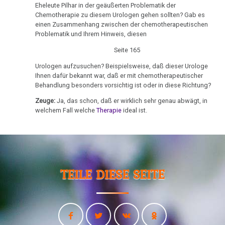
Eltern,
Eheleute Pilhar in der geäußerten Problematik der
Chemotherapie zu diesem Urologen gehen sollten? Gab es
Beschuldigter
einen Zusammenhang zwischen der chemotherapeutischen
Helmut
Problematik und Ihrem Hinweis, diesen
Pilhar
Seite 165
09.10.
Urologen aufzusuchen? Beispielsweise, daß dieser Urologe
-
Ihnen dafür bekannt war, daß er mit chemotherapeutischer
Olivia
Behandlung besonders vorsichtig ist oder in diese Richtung?
Pilhar:
Zeuge:
Ja, das schon, daß er wirklich sehr genau abwägt, in
Strafprozeß
welchem Fall welche
Therapie
ideal ist.
gegen
Eltern,
Beschuldigte
Erika
Pilhar
TEILE DIESE SEITE
09.10.
-
Olivia