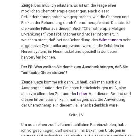
-
DHS
Hamer,
sein
Zeuge:
Das muß ich erläutern. Es ist um die Frage einer
möglichen Chemotherapie gegangen. Nach dieser
Parkinson
Olivia
N3,
:-)
Befunderhebung haben wir gesprochen, wie die Chancen und
Hamersche
Pilhar:
1997
Risiken der Behandlung durch Chemotherapie sind. Da habe ich
Mundbereich
Herde
Zensur
Profil,
die Familie Pilhar aus diesem Buch "Chemotherapie Maligne
Bad
bei
Hintergrund
Erkrankungen" von Prof. Stacher und Moser informiert, in
Nase
Händigkeit
Godesberg
Google
welchem steht, daß bei der Behandlung des
Wilmstumors
sehr
Bartenstein
aggressive Zytostatika angewandt werden, die Schäden im
1995
Niere
Hormone
Nervensystem, im Herzmuskel und speziell in der Leber
Apr.
hervorrufen können.
Gespräch
Nierensammelrohr-
-
Schienen
Dr.
Der ER: Was wollten Sie damit zum Ausdruck bringen, daß Sie
Ca
Olivia
"auf taube Ohren stoßen"?
Keimblätter
Hamer
Pilhar:
Wilms-
mit
Zeuge:
Dazu komme ich dann. Es hieß, daß man auch die
Dr.
Mikroben
Tumor
Prof.
Ausgangssituation des Patienten berücksichtigen muß, also
Hamer,
auch vor allem den Zustand der
Leber
. Aus diesem Befund und
Rius
vorläufige
Immunsystem
Pankreas
diesen Informationen kann man sagen, daß die Anwendung
Bilanz
der Chemotherapie in diesem Fall eher bedenklich wäre.
Dr.
Krebs
Prostata
Hamer
Seite 161
09.04.
Tiere
in
Psychosen
-
Um noch einen zusätzlichen fachlichen Rat einzuholen, habe
und
Help
ich vorgeschlagen, daß sie einen mir bekannten Urologen in
Olivia
Schilddrüse