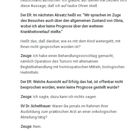
Deutschland aufsuchen. Ich glaube, auf diesen Rat bezieht sich
Pflanzen
TV,
Pilhar:
diese Aussage, daß ich auf taube Ohren stieß.
ORF
Medienprozeß,
Schizophrenie
1995
Der ER: Im nächsten Absatz heißt es: "Wir sprachen im Zuge
Klage
des Besuches auch über den allgemeinen Zustand von Olivia,
Speiseröhren-
Rauchen
Dr.
wobei ich aber keine Prognose über den weiteren
25.04.
Ca
Krankheitsverlauf stellte."
und
Hamer
-
Krebs
über
Heißt das, daß darüber, wie es mit dem Kind weitergeht, mit
Syndrom
Olivia
Ihnen nicht gesprochen worden ist?
AIDS,
Pilhar:
Metastasen
Tinnitus
ARD
Zeuge:
Ich habe einen Behandlungsvorschlag gemacht,
Medienprozeß,
und
nämlich Operation des Tumors mit alternativen
Verhandlung
Medikationen
Uterus
Begleitbehandlung mit homöopatischen Mitteln, biologischen
ORF
Heilmitteln.
25.04.
Tumormarker
1995
Zähne
-
Der ER: Welche Aussicht auf Erfolg das hat, ist offenbar nicht
Schmerzen
Dr.
besprochen worden, wenn keine Prognose gestellt wurde?
Zuckerkrankheiten
Olivia
Hamer
Pilhar:
Zeuge:
Ich sagte, dazu kann ich nichts sagen.
Therapie
Diabetes
und
Medienprozeß,
SV Dr. Scheithauer:
Waren Sie jemals im Rahmen Ihrer
Pilhar
Urteil
Mein
Ausbildung zum praktischen Arzt an einer onkologischen
in
Abteilung tätig?
Studentenmädchen,
26.04.
3nach9,
die
Zeuge:
Nein.
-
3sat