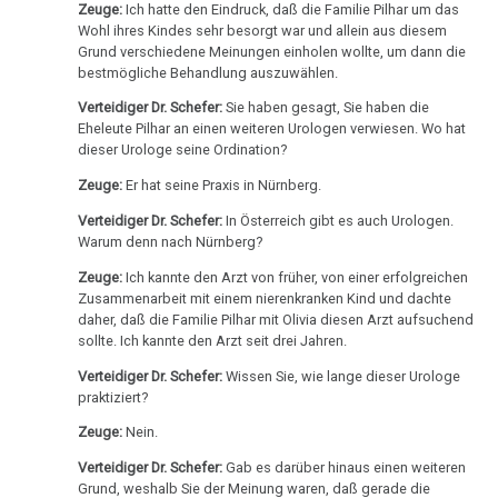
Zeuge:
Ich hatte den Eindruck, daß die Familie Pilhar um das
Dr.
Wohl ihres Kindes sehr besorgt war und allein aus diesem
Hamer
Grund verschiedene Meinungen einholen wollte, um dann die
an
bestmögliche Behandlung auszuwählen.
Ludwig
Verteidiger Dr. Schefer:
Sie haben gesagt, Sie haben die
Eheleute Pilhar an einen weiteren Urologen verwiesen. Wo hat
09.10.
dieser Urologe seine Ordination?
-
Zeuge:
Er hat seine Praxis in Nürnberg.
Olivia
Verteidiger Dr. Schefer:
In Österreich gibt es auch Urologen.
Pilhar:
Warum denn nach Nürnberg?
Strafprozeß
gegen
Zeuge:
Ich kannte den Arzt von früher, von einer erfolgreichen
Zusammenarbeit mit einem nierenkranken Kind und dachte
Eltern
daher, daß die Familie Pilhar mit Olivia diesen Arzt aufsuchend
sollte. Ich kannte den Arzt seit drei Jahren.
09.10.
-
Verteidiger Dr. Schefer:
Wissen Sie, wie lange dieser Urologe
praktiziert?
Olivia
Pilhar:
Zeuge:
Nein.
Strafprozeß
Verteidiger Dr. Schefer:
Gab es darüber hinaus einen weiteren
gegen
Grund, weshalb Sie der Meinung waren, daß gerade die