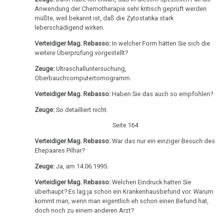
Bezirkshauptmannschaft
Nachdenken
Anwendung der Chemotherapie sehr kritisch geprüft werden
müßte, weil bekannt ist, daß die Zytostatika stark
29.08.
leberschädigend wirken.
-
Verteidiger Mag. Rebasso:
In welcher Form hätten Sie sich die
Olivia
weitere Überprüfung vorgestellt?
Pilhar:
Zeuge:
Ultraschalluntersuchung,
Medienprozeß,
Oberbauchcomputertomogramm.
Aufhebung
Verteidiger Mag. Rebasso:
Haben Sie das auch so empfohlen?
der
Entscheidung
Zeuge:
So detailliert nicht.
Seite 164
14.09.
-
Verteidiger Mag. Rebasso:
War das nur ein einziger Besuch des
Presse:
Ehepaares Pilhar?
Welt
Zeuge:
Ja, am 14.06.1995.
am
Verteidiger Mag. Rebasso:
Welchen Eindruck hatten Sie
Sonntag
überhaupt? Es lag ja schon ein Krankenhausbefund vor. Warum
kommt man, wenn man eigentlich eh schon einen Befund hat,
Okt.
doch noch zu einem anderen Arzt?
-