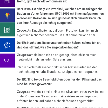
mich...
2019
fremd, gibt nach WE vernommen an:
ist
für
Jan.
Abgrenzung
die
Bulimie
Wissenschaft?
Report
Der ER: Im Akt erliegt ein Protokoll, welches am Bezirksgericht
-
von
Autorin
Im
Das
Baden im Vorverfahren am 15.01.1996 mit Ihnen aufgenommen
München
Darmkrebs
Olivia
der
des
Sinne
Video
Vorsicht
worden ist. Beziehen Sie sich grundsätzlich darauf? Kann ich
Pilhar:
Psycho-
Bildungsprogramms
von
zum
von Ihrer Aussage als richtig ausgehen?
Impfung
Telefon-
Rectum-
Schulbuch
Onkologie
Dr.
Geburtstag
Interview
Ca
Zeuge:
An Einzelheiten aus diesem Protokoll kann ich mich
....
Zum
Hamer?
2022
eigentlich nicht mehr erinnern. Das ist schon zu lange her.
für
07.02.
Germanische
Jahre
Nachdenken:
Eierstock
NEWS
-
Der ER: Nachdem Sie es unterschrieben haben, nehme ich an,
Heilkunde
1990
Redlichkeit
Dr.
Impfungen
2010
daß das stimmt, was Sie angegeben haben?
Olivia
-
und
Hamer's
Hautveränderungen
Verhaltenscode
Pilhar:
2000
geistiges
Geburtstag
Zeuge:
Damals habe ich es so gesagt, aber ich kann mich
Gespräch
Neurodermitis
heute nicht mehr an jeden Satz erinnern.
Medienprozeß,
Eigentum
2023
Biologische
mit
....
LG
Zum
Ich bin niedergelassener praktischer Arzt in Baden mit der
Harmonie
Dr.
Melanom
Jahre
Grundsätzliches...
Dr.
Wien
Nachdenken:
Fachrichtung Naturheilkunde, Spezialgebiet Homöopathie.
Hamer
2001
Hamer's
Antrag
sog.
Die
Herz
2007
Dr.
Der ER: Sind beide Beschuldigten oder nur Herr Pilhar und das
-
Geburtstag
Schulmedizin
fünf
Kind bei Ihnen gewesen?
Hamer
14.02.
2017
2024
Hirntumoren
Biologischen
Germanische
zu
Zeuge:
Es war die Familie Pilhar mit Olivia am 14.06.1995 bei mir
-
Naturgesetze
Heilkunde
in der Ordination. Sie müssen meine Adresse von irgendwo
Treffen
religiösen
90.
Hodenkarzinom
Olivia
und
erfahren haben und haben sich telefonisch angemeldet.
vor
Überzeugungen
Geburtstag
Pilhar:
Zum
1.
Rechtsstaat
Kehlkopf