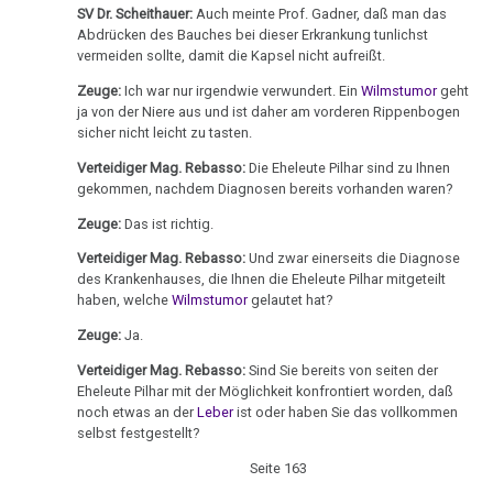
in
Medien
SV Dr. Scheithauer:
Auch meinte Prof. Gadner, daß man das
Club
Abdrücken des Bauches bei dieser Erkrankung tunlichst
03.06.
2,
vermeiden sollte, damit die Kapsel nicht aufreißt.
-
ORF
Zeuge:
Ich war nur irgendwie verwundert. Ein
Wilmstumor
geht
Angelo
1992
ja von der Niere aus und ist daher am vorderen Rippenbogen
Amstutz:
sicher nicht leicht zu tasten.
Dr.
Kinderspital
Verteidiger Mag. Rebasso:
Die Eheleute Pilhar sind zu Ihnen
Hamer
an
gekommen, nachdem Diagnosen bereits vorhanden waren?
-
Eltern
Zeuge:
Das ist richtig.
Fallbeispiel
12.06.
Revierkonflikt
Verteidiger Mag. Rebasso:
Und zwar einerseits die Diagnose
des Krankenhauses, die Ihnen die Eheleute Pilhar mitgeteilt
-
haben, welche
Wilmstumor
gelautet hat?
Dr.
Angelo
Hamer
Amstutz:
Zeuge:
Ja.
in
Eltern
Verteidiger Mag. Rebasso:
Sind Sie bereits von seiten der
Travemünde
an
Eheleute Pilhar mit der Möglichkeit konfrontiert worden, daß
1983
noch etwas an der
Leber
ist oder haben Sie das vollkommen
Kinderspital
selbst festgestellt?
Sanatorium
05.07.
Seite 163
Rosenhof
-