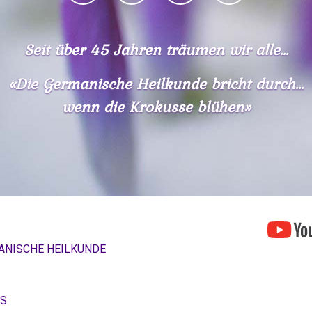
Seit über 45 Jahren träumen wir alle...
«Die Germanische Heilkunde bricht durch...
wenn die Krokusse blühen»
ANISCHE HEILKUNDE
OS