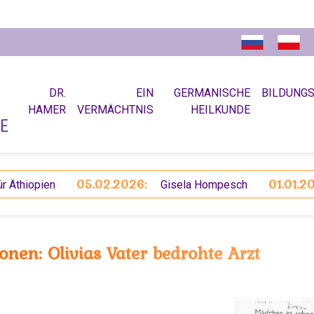
DR.
EIN
GERMANISCHE
BILDUNG
HAMER
VERMÄCHTNIS
HEILKUNDE
05.02.2026:
01.01.2026:
pien
Gisela Hompesch
nen: Olivias Vater bedrohte Arzt