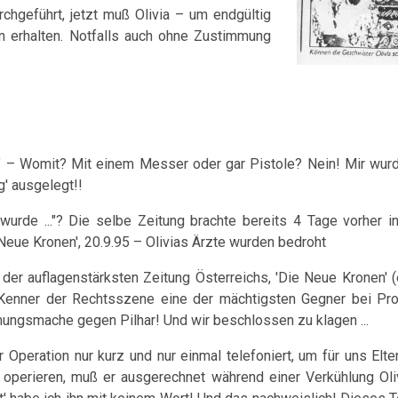
chgeführt, jetzt muß Olivia – um endgültig
 erhalten. Notfalls auch ohne Zustimmung
on" – Womit? Mit einem Messer oder gar Pistole? Nein! Mir wur
g' ausgelegt!!
wurde ..."? Die selbe Zeitung brachte bereits 4 Tage vorher in
 Neue Kronen', 20.9.95 – Olivias Ärzte wurden bedroht
n der auflagenstärksten Zeitung Österreichs, 'Die Neue Kronen' 
t Kenner der Rechtsszene eine der mächtigsten Gegner bei Pro
ungsmache gegen Pilhar! Und wir beschlossen zu klagen ...
peration nur kurz und nur einmal telefoniert, um für uns Elte
d operieren, muß er ausgerechnet während einer Verkühlung Oli