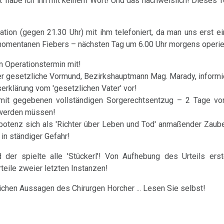
t' habe ich ihn mit keinem Wort! Und das nachweislich! Dieses 
ion (gegen 21.30 Uhr) mit ihm telefoniert, da man uns erst e
es momentanen Fiebers – nächsten Tag um 6.00 Uhr morgens operie
n Operationstermin mit!
er gesetzliche Vormund, Bezirkshauptmann Mag. Marady, informi
serklärung vom 'gesetzlichen Vater' vor!
 mit gegebenen vollständigen Sorgerechtsentzug – 2 Tage vor
 werden müssen!
otenz sich als 'Richter über Leben und Tod' anmaßender Zaube
 in ständiger Gefahr!
der spielte alle 'Stückerl'! Von Aufhebung des Urteils erst
teile zweier letzten Instanzen!
chen Aussagen des Chirurgen Horcher ... Lesen Sie selbst!