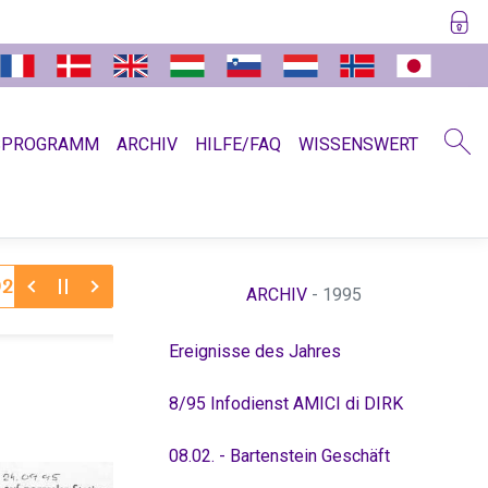
SPROGRAMM
ARCHIV
HILFE/FAQ
WISSENSWERT
30.11.2025:
Dr. Hamer zum Jahreswechsel 11/12
Abschi
ARCHIV
- 1995
Ereignisse des Jahres
8/95 Infodienst AMICI di DIRK
08.02. - Bartenstein Geschäft