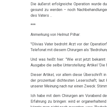
Harmonie
veröffentlicht
Die äußerst erfolgreiche Operation wurde dur
Dr.
Jahre
Grundsätzliches...
Dr.
Nachdenken:
Herz
werden
gesund zu werden – noch Nachbehandlungen
Hamer
2001
Hamer's
sog.
Die
des Vaters ...
Dr.
Hirntumoren
2007
-
Geburtstag
Schulmedizin
fünf
16.06.
Hamer
***
2017
2024
Biologischen
-
Hodenkarzinom
Germanische
zu
Anmerkung von Helmut Pilhar:
Naturgesetze
Olivia
Heilkunde
Treffen
religiösen
90.
Kehlkopf
Pilhar:
"Olivias Vater bedroht Arzt vor der Operati
und
vor
Überzeugungen
Geburtstag
Zum
1.
Telefonat mit diesem Chirurgen als 'Bedrohun
Erklärung
Knochenkrebs
Rechtsstaat
Ort
von
Nachdenken:
Biologische
Rozkydal
Kongresse:
Und was heißt hier: "Wie erst jetzt bekannt 
Dr.
Verschiedenes
Naturgesetz
Leukämie
Grußwort
....
Alternative
Ausgabe die selbe Unterstellung: Artikel 'Die
Hamer
23.06.
von
Erstes
Möglichkeiten...
2.
Dieser Artikel, vor allem diese Überschrift i
Leberkrebs
-
Dr.
Treffen
Biologische
der prozentual dichtesten Leserschaft; lau
Parlamentarische
Richtigstellungen?
Lungenkrebs
unserer Meinung nach nur einen Zweck: Stimm
Hamer
Naturgesetz
Anfrage
Online
Autorisierte
Ich habe mit dem Chirurgen am Vorabend der O
Lymphknoten
Habilitationsrede
Programm
3.
Erfahrung zu bringen: wird er organerhalten
23.06.
Akademien?
Uni
Biologische