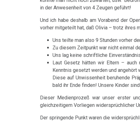
könnte man nicht noch zuwarten, usw. 'Bedroh
Hodgkin/Non-
-
....
Trnava
in der Anwesenheit von 4 Zeugen geführt!
Naturgesetz
Bin
Hodgkin
Parlamentarische
Lehrmaterial
ich
Und ich habe deshalb am Vorabend der Operat
Interview
Anfrage
und
4.
Magenkrebs
nun
vorher mitgeteilt hat, daß Olivia – trotz ihr
mit
Übungen
Biologische
10.07.
auch
Uns teilte man also 9 Stunden vorher de
Mesotheliom
Dr.
Naturgesetz
-
ein
Zu diesem Zeitpunkt war nicht einmal d
Hamer
Uns lag keine schriftliche Einverständni
Multiple
Olivia
Zweistein?
5.
1998
Laut Gesetz hätten wir Eltern – auch
Sklerose
Pilhar:
Biologische
Kenntnis gesetzt werden und angehört
Ein
Walter
Befund
Naturgesetz
Diese auf Unwissenheit beruhende Präp
Epilepsie
bißchen
bald ihr Ende finden! Unsere Kinder sind
Mendel
Rius
Spaß
NOMENKLATUR
Parkinson
über
Dieser Medienprozeß war unser erster und 
19.07.
muss
Dr.
gleichzeitigem Vorliegen widersprüchlicher Ur
DHS
Mundbereich
-
sein
Hamer,
Der springende Punkt waren die widersprüchli
Olivia
:-)
Hamersche
Nase
N3,
Pilhar:
Herde
1997
Zensur
Niere