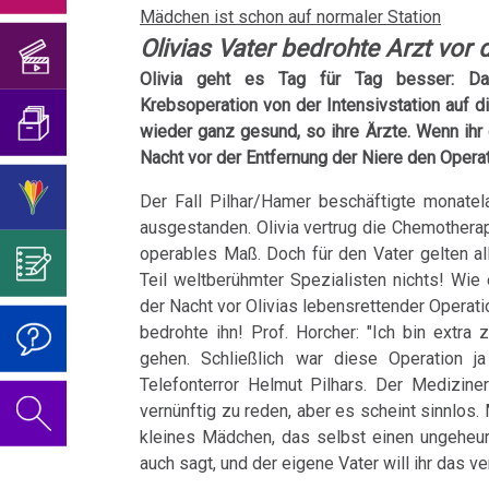
Hilfe...
Geburtstagskonzert
und
Mädchen ist schon auf normaler Station
Mein
von
sog.
Infodienst
Blasenkrebs
2018
Übersetzungen
Olivias Vater bedrohte Arzt vor 
Studentenmädchen
der
Viren?
Überzeugen
AMICI
Brustkrebs
Olivia geht es Tag für Tag besser: 
Psychosomatik
Sie
Geburtstagskonzert
Was
di
Interview
Krebsoperation von der Intensivstation auf di
Über
mich...
2019
ist
DIRK
Bulimie
wieder ganz gesund, so ihre Ärzte. Wenn ihr 
für
Abgrenzung
die
Wissenschaft?
Nacht vor der Entfernung der Niere den Opera
Report
von
Autorin
Im
Das
08.02.
Darmkrebs
Der Fall Pilhar/Hamer beschäftigte monatela
München
der
des
Sinne
Video
Vorsicht
-
ausgestanden. Olivia vertrug die Chemotherap
Rectum-
Psycho-
Bildungsprogramms
von
zum
Impfung
Bartenstein
operables Maß. Doch für den Vater gelten al
Telefon-
Ca
Onkologie
Dr.
Geburtstag
Geschäft
Teil weltberühmter Spezialisten nichts! Wie 
Interview
....
Zum
der Nacht vor Olivias lebensrettender Operati
Hamer?
2022
Eierstock
für
Germanische
Jahre
Nachdenken:
01.06.
bedrohte ihn! Prof. Horcher: "Ich bin extra 
gehen. Schließlich war diese Operation j
NEWS
Heilkunde
1990
Redlichkeit
Dr.
Impfungen
-
Hautveränderungen
Telefonterror Helmut Pilhars. Der Mediziner:
2010
-
und
Hamer's
Fakten,
vernünftig zu reden, aber es scheint sinnlos.
Verhaltenscode
Neurodermitis
2000
geistiges
Geburtstag
die
kleines Mädchen, das selbst einen ungehe
Gespräch
Eigentum
2023
Biologische
nicht
auch sagt, und der eigene Vater will ihr das v
Melanom
mit
....
Zum