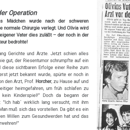
der Operation
Das Mädchen wurde nach der schweren
e normale Chirurgie verlegt. Und Olivia wird
eigener Vater dies zuläßt – der noch in der
teur bedrohte!
ng Gerichte und Ärzte. Jetzt schien alles
ie gut, der Riesentumor schrumpfte auf ein
l diese sichtbaren Erfolge einer Reihe zum
erst jetzt bekannt wurde, spürte er noch in
on den Arzt, Prof.
Horcher
, zu Hause auf und
zeitiger heimgefahren, um früh schlafen zu
a kein Kinderspiel!" Doch da begann der
 "Ich hab´ wirklich lang versucht, mit ihm
 Man muß sich das vorstellen. Da gibt es ein
uren Willen zum Gesundwerden hat und das
erwehren!"