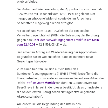
Ort
von
blieb erfolglos.
an
Nachdenken:
Biologische
Kongresse:
Dr.
Diefenbach
Verschiedenes
Naturgesetz
Grußwort
Knochenkrebs
Der Antrag auf Wiedererteilung der Approbation aus dem Jahr
....
Alternative
Hamer
von
1992 wurde mit Bescheid vom 12.01.1993 abgelehnt. Der
Erstes
Möglichkeiten...
05.02.
2.
Leukämie
hiergegen erhobene Widerruf sowie der im Anschluss
Dr.
Treffen
-
beschrittene Klageweg blieben erfolglos.
Biologische
Hamer
Richtigstellungen?
Leberkrebs
Dr.
Naturgesetz
Mit Beschluss vom 13.01.1993 lehnte der Hessische
Online
Hamer
Habilitationsrede
Autorisierte
Verwaltungsgerichtshof (VGH) die Zulassung der Berufung
Programm
Lungenkrebs
3.
gegen das
Urteil des Verwaltungsgericht Frankfurt am Main
an
Uni
Akademien?
vom 22.10.03
– 12 E 591/03 (2) – ab.
Biologische
Hess.
Trnava
....
Lymphknoten
Naturgesetz
Bin
Rundfunk
Den erneuten Antrag auf Wiedererteilung der Approbation
Lehrmaterial
Interview
ich
begründen Sie im wesentlichen, dass es nunmehr neue
Hodgkin/Non-
und
4.
Gesichtspunkte gebe.
13.02.
mit
nun
Hodgkin
Übungen
Biologische
-
Dr.
auch
Zum einen berufen Sie sich auf ein Urteil des
Naturgesetz
Magenkrebs
Dr.
Bundesverfassungsgerichts (1 BVR 347/98) betreffend die
Hamer
ein
Therapiefreiheit; zum anderen verweisen Sie auf eine Arbeit des
Hamer
1998
Zweistein?
5.
Mesotheliom
Rabbi
Prof. Dr. Joav
Merrick
von der Ben Gurion Universität
an
Biologische
Beer-Sheva in Israel, in der dieser bestätigt, dass „mindestens
Walter
Ein
Pfister
Multiple
die beiden ersten Biologischen Naturgesetze allgemeine
Naturgesetz
Mendel
bißchen
Akzeptanz haben“.
Sklerose
15.02.
über
Spaß
NOMENKLATUR
Außerdem sei die Begründung des Urteils des
-
Dr.
muss
Epilepsie