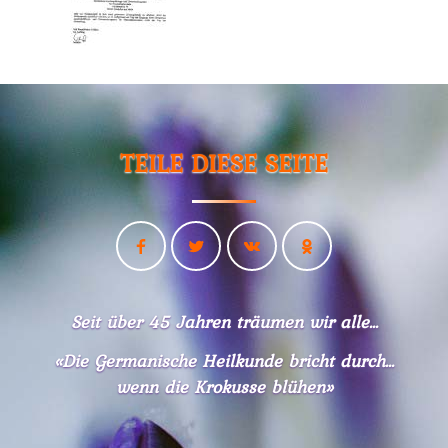
Merrick
an
Dr.
Hamer
02.06.
-
TEILE DIESE SEITE
Dr.
Hamer
an
Merrick
06.06.
-
Seit über 45 Jahren träumen wir alle...
Dr.
Hamer
«Die Germanische Heilkunde bricht durch...
an
wenn die Krokusse blühen»
Diefenbach
11.06.