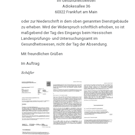
Im Gesundheitswesen
Nachdenken
an
Adiokesallee 36
60322 Frankfurt am Main
Diefenbach
oder zur Niederschrift in dem oben genannten Dienstgebäude
21.05.
zu erheben. Wird der Widerspruch schriftlich erhoben, so ist
-
maßgebend der Tag des Eingangs beim Hessischen
Dr.
Landesprüfungs- und Untersuchungsamt im
Gesundheitswesen, nicht der Tag der Absendung.
Hamer
an
Mit freundlichen Grüßen
Diefenbach
Im Auftrag
Schäfer
27.05.
-
Dr.
Hamer
an
Merrick...
31.05.
-