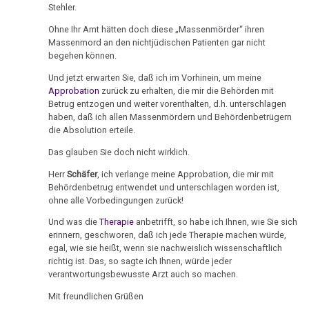
Stehler.
Dr.
DHS
Hamer,
sein
Parkinson
Hamer
N3,
:-)
Ohne Ihr Amt hätten doch diese „Massenmörder“ ihren
Hamersche
Massenmord an den nichtjüdischen Patienten gar nicht
an
1997
Mundbereich
begehen können.
Herde
Zensur
Freunde
Bad
bei
Und jetzt erwarten Sie, daß ich im Vorhinein, um meine
Nase
Händigkeit
16.02.
Godesberg
Google
Approbation
zurück zu erhalten, die mir die Behörden mit
Betrug entzogen und weiter vorenthalten, d.h. unterschlagen
-
1995
Niere
Hormone
haben, daß ich allen Massenmördern und Behördenbetrügern
Dr.
die Absolution erteile.
Gespräch
Nierensammelrohr-
Hamer
Schienen
Dr.
Das glauben Sie doch nicht wirklich.
Ca
an
Keimblätter
Hamer
Diefenbach
Herr
Schäfer
, ich verlange meine Approbation, die mir mit
Wilms-
mit
Behördenbetrug entwendet und unterschlagen worden ist,
Mikroben
Tumor
09.03.
Prof.
ohne alle Vorbedingungen zurück!
-
Rius
Immunsystem
Und was die
Therapie
anbetrifft, so habe ich Ihnen, wie Sie sich
Pankreas
Dr.
erinnern, geschworen, daß ich jede Therapie machen würde,
Dr.
Hamer
egal, wie sie heißt, wenn sie nachweislich wissenschaftlich
Krebs
Prostata
Hamer
richtig ist. Das, so sagte ich Ihnen, würde jeder
an
verantwortungsbewusste Arzt auch so machen.
Tiere
in
Psychosen
Freunde
und
Help
Mit freundlichen Grüßen
Schilddrüse