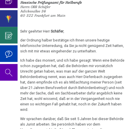
an
mich...
2019
Hessische Prüfungsamt für Heilberufe
ist
für
Abgrenzung
die
Bulimie
Herrn ORR Schäfer
Freunde
Wissenschaft?
Report
Adickesallee 36
von
Autorin
Im
Das
60 322 Frankfurt am Main
München
Darmkrebs
05.01.
der
des
Sinne
Video
Vorsicht
-
Psycho-
Bildungsprogramms
von
zum
Impfung
Telefon-
Rectum-
Sehr geehrter Herr
Schäfer
,
Dr.
Onkologie
Dr.
Geburtstag
Interview
Ca
....
Hamer
Zum
Hamer?
2022
der Ordnung halber bestätige ich Ihnen unsere heutige
für
Germanische
Jahre
telefonische Unterredung, da Sie ja nicht genügend Zeit hatten,
an
Nachdenken:
Eierstock
NEWS
Heilkunde
1990
Redlichkeit
Dr.
sich mit mir etwas eingehender zu unterhalten.
Prüfungsamt
Impfungen
2010
-
und
Hamer's
Hautveränderungen
Ich habe das moniert, und ich habe gesagt: Wenn eine Behörde
Verhaltenscode
2/07
2000
geistiges
Geburtstag
schon zugegeben hat, daß die Behörden mir vorsätzlich
Gespräch
Neurodermitis
-
Unrecht getan haben, was man auf der ganzen Welt
Eigentum
2023
Biologische
mit
....
Behördenbetrug nennt, was auch Herr Diefenbach zugegeben
Gesundheit
Zum
Harmonie
Dr.
Melanom
hat, dann empfinde ich es als Mißachtung meiner Person (seit
Jahre
Grundsätzliches...
Dr.
durch
Nachdenken:
über 21 Jahren Berufsverbot durch Behördenbetrug!) und noch
Hamer
2001
Hamer's
Wissen
sog.
Die
mehr der Sache, daß ein Sachbearbeiter dafür angeblich keine
Herz
2007
Dr.
-
Geburtstag
Zeit hat, wohl wissend, daß er in der Vergangenheit noch nie
Schulmedizin
fünf
Hamer
05.02.
2017
2024
einen so wichtigen Fall gehabt hat, noch in der Zukunft haben
Hirntumoren
Biologischen
Germanische
zu
wird.
-
Naturgesetze
Heilkunde
Treffen
religiösen
90.
Hodenkarzinom
Dr.
Wir sprachen darüber, daß Sie seit 5 Jahren bei dieser Behörde
und
vor
Überzeugungen
Geburtstag
Hamer
als Jurist arbeiten. Sie persönlich haben vor dem
Zum
1.
Rechtsstaat
Kehlkopf