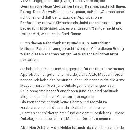
Ort
von
Verwaltungsgericht die (Hypo)-These vertreten, die
an
Nachdenken:
Biologische
Kongresse:
Germanische Neue Medizin sei falsch. Das war, sagte ich Ihnen,
Dr.
Diefenbach
Verschiedenes
Naturgesetz
Grußwort
Knochenkrebs
Betrug. Denn Sie wußten ja ganz genau, daß die „Germanische“
....
Alternative
Hamer
von
richtig ist, und daß der Entzug der Approbation ein
Erstes
Möglichkeiten...
05.02.
2.
Leukämie
Behördenbetrug war. Sie haben als Jurist diesen eindeutigen
Dr.
Treffen
-
Biologische
Betrug (Dr.
Högenauer
: „Ja, es war Unrecht!“) mitgemacht und
Hamer
Richtigstellungen?
fortgesetzt, wie auch Ihr Chef
Ganse
.
Leberkrebs
Dr.
Naturgesetz
Online
Hamer
Habilitationsrede
Autorisierte
Durch diesen Behördenbetrug sind u.a. in Deutschland
Programm
Lungenkrebs
3.
an
Millionen Patienten „umgebracht“ worden. Ohne diesen Betrug
Uni
Akademien?
Biologische
wären diese Menschen mit großer Wahrscheinlichkeit nicht
Hess.
Trnava
....
Lymphknoten
gestorben.
Naturgesetz
Bin
Rundfunk
Lehrmaterial
Interview
ich
Hodgkin/Non-
Sie haben heute als Hinderungsgrund für die Rückgabe meiner
und
4.
13.02.
Approbation angeführt, ich würde ja alle Ärzte Massenmörder
mit
nun
Hodgkin
Übungen
Biologische
nennen. Ich habe das bestritten, denn ich nenne nicht alle Ärzte
-
Dr.
auch
Massenmörder. Wohl jene Onkologen, die einer gewissen
Naturgesetz
Magenkrebs
Dr.
Hamer
ein
Religionsgemeinschaft angehören (und das sind praktisch
Hamer
1998
Zweistein?
alle), die nämlich den Patienten Ihrer eigenen
5.
Mesotheliom
Glaubensgemeinschaft keine Chemo und Morphium
an
Biologische
Walter
Ein
verabreichen, statt dessen ihre Patienten mit meiner
Pfister
Multiple
Naturgesetz
„Germanischen“ therapieren (und die damit überleben) – diese
Mendel
bißchen
Sklerose
Onkologen erlaube ich mir „Massenmörder“ zu nennen.
15.02.
über
Spaß
NOMENKLATUR
-
Aber Herr Schäfer – der Hehler ist auch nicht viel besser als der
Dr.
muss
Epilepsie