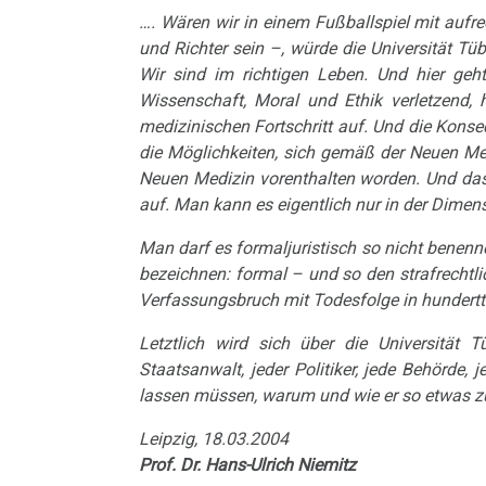
von
Hamer
…. Wären wir in einem Fußballspiel mit aufr
und Richter sein –, würde die Universität Tü
Dr.
an
Wir sind im richtigen Leben. Und hier ge
Hamer,
Diefenbach
Wissenschaft, Moral und Ethik verletzend, 
ORF
medizinischen Fortschritt auf. Und die Kons
19.04.
die Möglichkeiten, sich gemäß der Neuen Medi
1994
-
Neuen Medizin vorenthalten worden. Und das
auf. Man kann es eigentlich nur in der Dime
Dr.
Diefenbach
Hamer
an
Man darf es formaljuristisch so nicht benen
in
bezeichnen: formal – und so den strafrechtl
Dr.
Verfassungsbruch mit Todesfolge in hundert
Club
Hamer
2,
Letztlich wird sich über die Universität 
20.04.
Staatsanwalt, jeder Politiker, jede Behörde, 
ORF
-
lassen müssen, warum und wie er so etwas z
1992
Dr.
Leipzig, 18.03.2004
Dr.
Hamer
Prof. Dr. Hans-Ulrich Niemitz