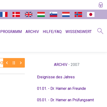
SPROGRAMM
ARCHIV
HILFE/FAQ
WISSENSWERT
30.11.2025:
Dr. Hamer zum Jahreswechsel 11/12
Absch
ARCHIV
- 2007
Ereignisse des Jahres
01.01. - Dr. Hamer an Freunde
05.01. - Dr. Hamer an Prüfungsamt