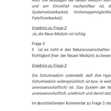
Also: Die Aussagen der Neuen Medizin ste
TV,
15.03.
Ca
und am Einzelfall nachprüfbar ist, d.h.
ORF
-
Systematisierbarkeit, Vorhersagemögli
Syndrom
Rauchen
Falsifizierbarkeit).
1995
Prüfungsamt
und
an
Tinnitus
Ergebnis zu Frage 2
:
Dr.
Krebs
Ja, die Neue Medizin ist richtig.
Dr.
Hamer
Uterus
Hamer
Metastasen
Frage 3:
über
3. Ist es nicht in den Naturwissenschaften 
Zähne
AIDS,
16.03.
Medikationen
Richtigkeit (hier: der Neuen Medizin) zu bew
ARD
-
Zuckerkrankheiten
Ergebnis zu Frage 3
:
Tumormarker
und
Dr.
Diabetes
Die Schulmedizin unterstellt, daß ihre Hy
ORF
Hamer
Schmerzen
Schulmedizin widersprüchlich ist bzw. in weit
1995
an
unwissenschaftlich) ist. Das System der Ne
Therapie
Freunde
unwissenschaftlich, unethisch und damit let
Dr.
Mein
Im abschließenden Kommentar zu Frage 3 ste
Hamer
28.03.
Studentenmädchen,