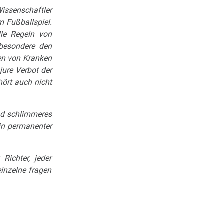
Wissenschaftler
m Fußballspiel.
lle Regeln von
sbesondere den
den von Kranken
jure Verbot der
ört auch nicht
und schlimmeres
ein permanenter
Richter, jeder
einzelne fragen