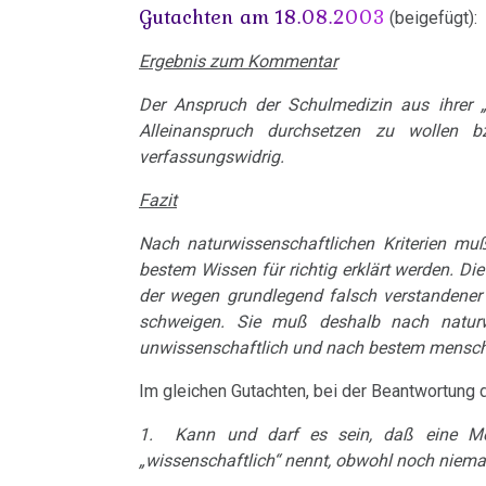
Hodgkin/Non-
....
Gutachten am 18.08.2003
(beigefügt):
Trnava
Hess.
Naturgesetz
Bin
Hodgkin
Lehrmaterial
Rundfunk
Ergebnis zum Kommentar
ich
Interview
und
4.
Magenkrebs
nun
Der Anspruch der Schulmedizin aus ihrer „
mit
13.02.
Übungen
Biologische
auch
Alleinanspruch durchsetzen zu wollen 
Mesotheliom
Dr.
-
Naturgesetz
verfassungswidrig.
ein
Hamer
Dr.
Multiple
Zweistein?
5.
Fazit
1998
Hamer
Sklerose
Biologische
Nach naturwissenschaftlichen Kriterien mu
an
Ein
Walter
Naturgesetz
bestem Wissen für richtig erklärt werden. Di
Epilepsie
Pfister
bißchen
der wegen grundlegend falsch verstandener (a
Mendel
Spaß
NOMENKLATUR
schweigen. Sie muß deshalb nach naturw
Parkinson
über
15.02.
unwissenschaftlich und nach bestem menschl
muss
Dr.
-
DHS
Mundbereich
sein
Im gleichen Gutachten, bei der Beantwortung de
Hamer,
Dr.
:-)
Hamersche
Nase
N3,
Hamer
1. Kann und darf es sein, daß eine Medi
Herde
„wissenschaftlich“ nennt, obwohl noch niemal
1997
an
Zensur
Niere