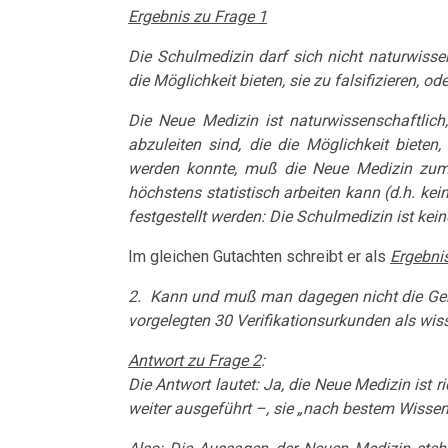
Freunde
bei
Händigkeit
Ergebnis zu Frage 1
Bad
Nierensammelrohr-
Google
Die Schulmedizin darf sich nicht naturwisse
Godesberg
16.02.
Hormone
Ca
die Möglichkeit bieten, sie zu falsifizieren, o
1995
-
Schienen
Die Neue Medizin ist naturwissenschaftlich
Wilms-
Dr.
Gespräch
abzuleiten sind, die die Möglichkeit bieten,
Tumor
Hamer
Keimblätter
Dr.
werden konnte, muß die Neue Medizin zumin
an
höchstens statistisch arbeiten kann (d.h. ke
Hamer
Pankreas
Mikroben
Diefenbach
festgestellt werden: Die Schulmedizin ist ke
mit
Prostata
Immunsystem
Im gleichen Gutachten schreibt er als
Ergebni
Prof.
09.03.
Rius
-
Psychosen
2. Kann und muß man dagegen nicht die Germ
Krebs
vorgelegten 30 Verifikationsurkunden als wi
Dr.
Dr.
Schilddrüse
Tiere
Hamer
Antwort zu Frage 2
:
Hamer
und
Die Antwort lautet: Ja, die Neue Medizin ist 
an
Schizophrenie
in
Pflanzen
weiter ausgeführt –, sie „nach bestem Wissen“
Freunde
Help
Speiseröhren-