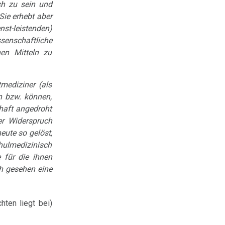
ch zu sein und
Sie erhebt aber
nst-leistenden)
enschaftliche
hen Mitteln zu
tmediziner (als
en bzw. können,
chaft angedroht
er Widerspruch
eute so gelöst,
hulmedizinisch
 für die ihnen
ch gesehen eine
hten liegt bei)