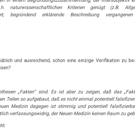
hen in einem Begründungszusammenhang, der intersubjektiv 
 naturwissenschaftlichen Kriterien genügt (z.B. Allgeme
chkeit, begründend erklärende Beschreibung vergangene
üblich und ausreichend, schon eine einzige Verifikation zu b
eisen?
pothesen „Fakten“ sind. Es ist aber zu zeigen, daß das „Fak
en Teilen so aufgebaut, daß es nicht einmal potentiell falsifizie
uen Medizin dagegen ist stimmig und potentiell falsifizierbar
ztlich verfassungswidrig, der Neuen Medizin keinen Raum zu geb
ht: