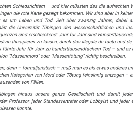
echten Schiedsrichtern – und hier müssten das die aufrechten 
bingen die rote Karte gezeigt bekommen. Wir sind aber in keine
ht es um Leben und Tod. Seit über zwanzig Jahren, dabei a
hält die Universität Tübingen den wissenschaftlichen und in
equenzen sind erschreckend: Jahr für Jahr sind Hunderttausen
zin therapieren zu lassen, durch das illegale de facto und de 
 führte Jahr für Jahr zu hunderttausendfachem Tod – und es h
nsion "Massenmord" oder "Massentötung" richtig beschreiben.
nen, denn – formaljuristisch – muß man es als etwas anderes 
ichen Kategorien von Mord oder Tötung feinsinnig entzogen – 
tausenden von Fällen.
Tübingen hinaus unsere ganze Gesellschaft und damit jeder 
jeder Professor, jeder Standesvertreter oder Lobbyist und jeder 
ulassen konnte.