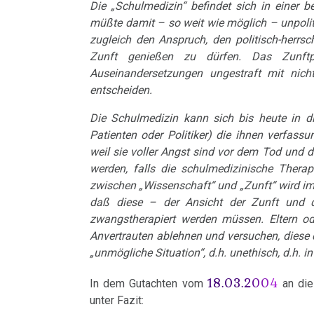
und
-
Die „Schulmedizin“ befindet sich in einer 
die
Pilhar
müßte damit – so weit wie möglich – unpoliti
Dr.
therapeutische
zugleich den Anspruch, den politisch-herrsc
in
Hamer
Zunft genießen zu dürfen. Das Zunftpri
Sensation
3nach9,
an
Auseinandersetzungen ungestraft mit nicht
3sat
ALBA
entscheiden.
Das
1995
ideale
Die Schulmedizin kann sich bis heute in die
08.04.
Patienten oder Politiker) die ihnen verfass
Krankenhaus
Dr.
-
weil sie voller Angst sind vor dem Tod und 
Hamer
Dr.
werden, falls die schulmedizinische Therap
Statistik
zwischen „Wissenschaft“ und „Zunft“ wird im
in
Hamer
daß diese – der Ansicht der Zunft und da
Radio
an
zwangstherapiert werden müssen. Eltern od
Steiermark,
Prüfungsamt
Anvertrauten ablehnen und versuchen, diese d
Volksgesundheit
ORF
„unmögliche Situation“, d.h. unethisch, d.h. i
16.04.
1995
18.03.2004
In dem Gutachten vom
an die 
-
unter Fazit:
Patientin
Dr.