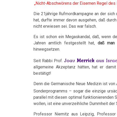
Harmonie
Gesundheit
„Nicht-Abschwörens der Eisernen Regel des 
Dr.
Jahre
Grundsätzliches...
Dr.
Nachdenken:
Herz
durch
Hamer
Die 21jährige Rufmordkampagne an der sich d
2001
Hamer's
sog.
Die
Wissen
Dr.
hat, durfte immer davon ausgehen, daß durch
Hirntumoren
2007
-
Geburtstag
Schulmedizin
fünf
Hamer
nicht erwiesen sei. Das war falsch.
2017
2024
Biologischen
05.02.
Hodenkarzinom
Germanische
zu
Es ist schon ein Megaskandal, daß, wenn d
Naturgesetze
-
Heilkunde
Treffen
religiösen
90.
Jahren amtlich festgestellt hat,
daß man 
Kehlkopf
Dr.
hinwegsetzen.
und
vor
Überzeugungen
Geburtstag
Zum
1.
Hamer
Knochenkrebs
Rechtsstaat
Ort
von
Nachdenken:
Biologische
Joav
Merrick
aus Isra
Seit Rabbi Prof.
an
Kongresse:
Dr.
Verschiedenes
Naturgesetz
allgemeine Akzeptanz hätten, hat er dami
Leukämie
Grußwort
Diefenbach
....
Alternative
bestätigt!
Hamer
von
Erstes
Möglichkeiten...
2.
Leberkrebs
05.02.
Denn die Germanische Neue Medizin ist von 
Dr.
Treffen
Biologische
Sonderprogramms – sogar die einzige ursä
-
Richtigstellungen?
Lungenkrebs
Hamer
Naturgesetz
parallel mit diesen optimal funktionierenden
Dr.
Online
Autorisierte
wollen, ist eine unverzeihliche Dummheit der
Lymphknoten
Habilitationsrede
Hamer
Programm
3.
Akademien?
Professor Niemitz aus Leipzig, Professor 
Uni
an
Biologische