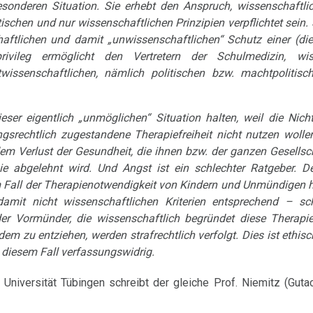
besonderen Situation. Sie erhebt den Anspruch, wissenschaftli
schen und nur wissenschaftlichen Prinzipien verpflichtet sein. 
haftlichen und damit „unwissenschaftlichen“ Schutz einer (die
vileg ermöglicht den Vertretern der Schulmedizin, wiss
wissenschaftlichen, nämlich politischen bzw. machtpolitisc
ser eigentlich „unmöglichen“ Situation halten, weil die Nich
ungsrechtlich zugestandene Therapiefreiheit nicht nutzen woll
dem Verlust der Gesundheit, die ihnen bzw. der ganzen Gesells
ie abgelehnt wird. Und Angst ist ein schlechter Ratgeber. D
 Fall der Therapienotwendigkeit von Kindern und Unmündigen h
mit nicht wissenschaftlichen Kriterien entsprechend – sc
er Vormünder, die wissenschaftlich begründet diese Therapie
em zu entziehen, werden strafrechtlich verfolgt. Dies ist ethis
n diesem Fall verfassungswidrig.
Universität Tübingen schreibt der gleiche Prof. Niemitz (Gutac