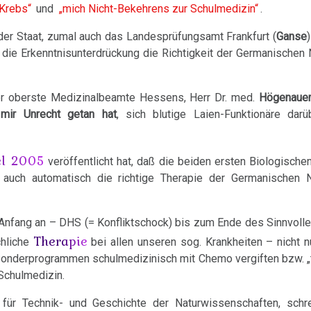
Krebs“
und
„mich Nicht-Bekehrens zur Schulmedizin“
.
er Staat, zumal auch das Landesprüfungsamt Frankfurt (
Ganse
 die Erkenntnisunterdrückung die Richtigkeit der Germanische
er oberste Medizinalbeamte Hessens, Herr Dr. med.
Högenaue
mir Unrecht getan hat
, sich blutige Laien-Funktionäre darü
el 2005
veröffentlicht hat, daß die beiden ersten Biologisch
t auch automatisch die richtige Therapie der Germanischen
Anfang an – DHS (= Konfliktschock) bis zum Ende des Sinnvolle
Therapie
chliche
bei allen unseren sog. Krankheiten – nicht 
 Sonderprogrammen schulmedizinisch mit Chemo vergiften bzw. „
 Schulmedizin.
für Technik- und Geschichte der Naturwissenschaften, schr