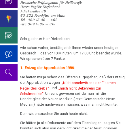
an
mich...
2019
Hessische Prüfungsamt für Heilberufe
ist
für
Abgrenzung
die
Bulimie
Herrn RegDir Diefenbach
Freunde
Wissenschaft?
Report
Adickesallee 36
von
Autorin
Im
Das
60 322 Frankfurt am Main
München
Darmkrebs
05.01.
der
des
Sinne
Video
Tel: 069 15 36 – 462
Vorsicht
Fax: 069 1535 – 315
-
Psycho-
Bildungsprogramms
von
zum
Impfung
Telefon-
Rectum-
Dr.
Onkologie
Dr.
Geburtstag
Interview
Ca
....
Sehr geehrter Herr Diefenbach,
Hamer
Zum
Hamer?
2022
für
Germanische
Jahre
an
Nachdenken:
Eierstock
wie schon vorher, bestätige ich Ihnen wieder unser heutiges
NEWS
Heilkunde
1990
Redlichkeit
Dr.
Prüfungsamt
Gespräch – das vor 10 Minuten, um 17.00 Uhr, beendet wurde.
Impfungen
2010
-
und
Hamer's
Wir sprachen über 7 Punkte:
Hautveränderungen
Verhaltenscode
2/07
2000
geistiges
Geburtstag
Gespräch
1. Entzug der Approbation 1986:
Neurodermitis
-
Eigentum
2023
Biologische
mit
....
Sie hatten mir ja schon des Öfteren zugegeben, daß der Entzug
Gesundheit
Zum
Harmonie
Dr.
Melanom
der Approbation wegen
„Nichtabschwörens der Eisernen
Jahre
Grundsätzliches...
Dr.
durch
Nachdenken:
Hamer
Regel des Krebs“
und
„mich nicht Bekehrens zur
2001
Hamer's
Wissen
sog.
Die
Schulmedizin“
Unrecht gewesen sei, da man mir die
Herz
2007
Dr.
-
Geburtstag
Unrichtigkeit der Neuen Medizin (jetzt: Germanische Neue
Schulmedizin
fünf
Hamer
05.02.
2017
2024
Medizin) hätte nachweisen müssen, was man nicht konnte.
Hirntumoren
Biologischen
Germanische
zu
-
Naturgesetze
Heilkunde
Dem widersprachen Sie auch heute nicht.
Treffen
religiösen
90.
Hodenkarzinom
Dr.
und
vor
Überzeugungen
Geburtstag
Sie hätten ja alle Dokumente auf dem Tisch liegen, sagten Sie –
Hamer
Zum
1.
Rechtsstaat
Kehlkopf
konnten sich also von der Richtigkeit meiner Ausführungen