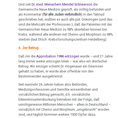
therapeutische
Und seit
Dr. med. Menachem Mendel Schneerson
die
1995
Sensation
08.04.
Germanische Neue Medizin geprüft, als richtig befunden und
als Kommentar (
für alle Juden verbindlich
) in den Talmud
-
Dr.
Das
geschrieben hat, wußten es auch alle jüd. Onkologen (und das
Dr.
Hamer
ideale
sind die Mehrzahl der Professoren.), daß die Patienten mit der
Hamer
in
Germanischen Neue Medizin zu 98% überleben können bei
Krankenhaus
an
Radio
Krebs, während alle anderen mit Chemo und Morphium zu 98%
sterben (laut Dtsch. Krebsforschungszentrum Heidelberg).
Prüfungsamt
Statistik
Steiermark,
ORF
6. Der Betrug:
16.04.
1995
Daß mir die
Approbation 1986 entzogen
wurde – und 21 Jahre
-
lang immer weiter entzogen blieb – war also ein dreifacher
Dr.
Volksgesundheit
Patientin
Betrug. Als einziger scheint Dr. Högenauer ein Gewissen
Hamer
von
gehabt zu haben, er wurde aber offenbar von den
an
Bestimmenden ausgebremst.
Dr.
Diefenbach
Hamer,
Seit nunmehr 26 Jahren haben also Behörden,
ORF
Medizinprofessoren und Gerichte wissentlichen und
19.04.
vorsätzlichen Betrug gemacht, d.h. vorsätzliche
1994
-
Erkenntnisunterdrückung betrieben mit der Folge, daß
unnötigerweise Millionen Menschen – allein in Deutschland –
Diefenbach
Dr.
vorsätzlich mit Chemo und Morphium „umgebracht“ worden
an
Hamer
sind, und täglich kommen weitere 1500 Opfer dazu.