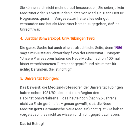
15.03.
Pflanzen
TV,
-
ORF
Sie können sich nicht mehr darauf herausreden, Sie seien ja kein
Schizophrenie
Mediziner oder Sie verstünden nichts von Medizin. Denn Herr Dr.
Prüfungsamt
1995
Högenauer, quasi Ihr Vorgesetzter, hatte alles sehr gut
an
Speiseröhren-
verstanden und hat als Mediziner bereits zugegeben, daß es
Rauchen
Dr.
Dr.
Ca
Unrecht war.
und
Hamer
Hamer
4. Justitiar Schwarzkopf, Univ. Tübingen 1986:
Krebs
über
Syndrom
16.03.
AIDS,
Die ganze Sache hat auch eine strafrechtliche Seite, denn
1986
Metastasen
Tinnitus
-
ARD
sagte mir Justitiar Schwarzkopf von der Universität Tübingen:
“Unsere Professoren haben die Neue Medizin schon 100-mal
Dr.
und
Medikationen
Uterus
hinter verschlossenen Türen nachgeprüft und sie immer für
Hamer
ORF
richtig befunden. Sie ist richtig.“
an
Tumormarker
1995
Zähne
5. Universität Tübingen:
Freunde
Schmerzen
Dr.
Zuckerkrankheiten
Das beweist: die Medizin-Professoren der Universität Tübingen
28.03.
Hamer
haben schon 1981/82, also seit dem Beginn des
Therapie
Diabetes
-
Habilitationsverfahrens – das heute noch (nach 26 Jahren)
und
nicht zu Ende geführt ist – genau gewußt, daß die Neue
Dr.
Pilhar
Mein
Medizin (jetzt Germanische Neue Medizin) richtig ist. Sie haben
Hamer
in
vorgetäuscht, es nicht zu wissen und nicht geprüft zu haben.
Studentenmädchen,
an
3nach9,
die
Das ist Betrug!
ALBA
3sat