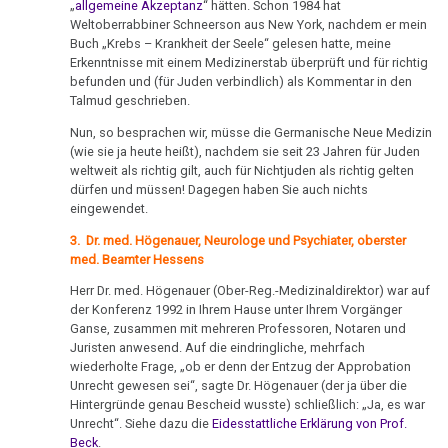
„
allgemeine Akzeptanz
“ hätten. Schon 1984 hat
Dr.
DHS
Hamer,
sein
Weltoberrabbiner Schneerson aus New York, nachdem er mein
Parkinson
Hamer
N3,
:-)
Buch „Krebs – Krankheit der Seele“ gelesen hatte, meine
Hamersche
Erkenntnisse mit einem Medizinerstab überprüft und für richtig
an
1997
Mundbereich
Herde
Zensur
befunden und (für Juden verbindlich) als Kommentar in den
Freunde
Talmud geschrieben.
Bad
bei
Nase
Händigkeit
16.02.
Godesberg
Google
Nun, so besprachen wir, müsse die Germanische Neue Medizin
-
(wie sie ja heute heißt), nachdem sie seit 23 Jahren für Juden
1995
Niere
Hormone
weltweit als richtig gilt, auch für Nichtjuden als richtig gelten
Dr.
dürfen und müssen! Dagegen haben Sie auch nichts
Gespräch
Nierensammelrohr-
Hamer
Schienen
eingewendet.
Dr.
Ca
an
3. Dr. med. Högenauer, Neurologe und Psychiater, oberster
Keimblätter
Hamer
Diefenbach
med. Beamter Hessens
Wilms-
mit
Mikroben
Tumor
09.03.
Prof.
Herr Dr. med. Högenauer (Ober-Reg.-Medizinaldirektor) war auf
der Konferenz 1992 in Ihrem Hause unter Ihrem Vorgänger
-
Rius
Immunsystem
Pankreas
Ganse, zusammen mit mehreren Professoren, Notaren und
Dr.
Juristen anwesend. Auf die eindringliche, mehrfach
Dr.
Hamer
Krebs
Prostata
wiederholte Frage, „ob er denn der Entzug der Approbation
Hamer
an
Unrecht gewesen sei“, sagte Dr. Högenauer (der ja über die
Tiere
in
Psychosen
Hintergründe genau Bescheid wusste) schließlich: „Ja, es war
Freunde
Unrecht“. Siehe dazu die
Eidesstattliche Erklärung von Prof.
und
Help
Beck
.
Schilddrüse