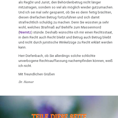
Hamer
als RegDir und Jurist, den Behördenbetrug nicht länger
1982
mitzutragen, sondern so viel als möglich wieder gutzumachen.
an
Und ich sei mal sehr gespannt, ob Sie es denn fertig brächten,
Hamerscher
Diefenbach
diesen dreifachen Betrug fortzuführen und sich damit
Herd,
strafrechtlich schuldig zu machen. Denn Sie wüssten ja sehr
08.05.
Hirnmetastase
wohl, welches Strafmaß auf Beihilfe zum Massenmord
-
oder
(
Niemitz
) stünde. Deshalb wünschte ich mir einen Rechtsstaat,
in dem Recht auch Recht bleibt und Betrug auch Betrug bleibt
Pilhar
Artefakt?
und nicht durch juristische Winkelzüge zu Recht erklärt werden
an
kann.
Archivmaterial:
Freunde
altes
Herr Diefenbach, ob Sie allerdings solche schlichte
unverbogene Rechtsauffassung nachempfinden können, weiß
12.05.
Hörbuch
ich nicht.
-
Videos
Dr.
Mit freundlichen Grüßen
in
Hamer
Dr. Hamer
Spanisch,
an
Italienisch,
Freunde
Tschechisch
15.05.
Information
-
TEILE DIESE SEITE
zum
Pilhar