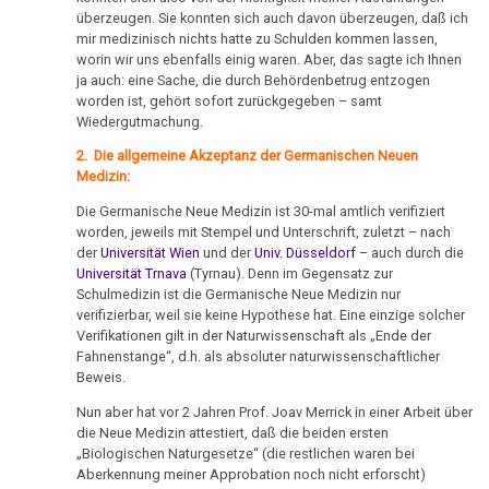
Ort
von
an
Nachdenken:
Biologische
überzeugen. Sie konnten sich auch davon überzeugen, daß ich
Kongresse:
Dr.
Diefenbach
Verschiedenes
Naturgesetz
Grußwort
mir medizinisch nichts hatte zu Schulden kommen lassen,
Knochenkrebs
....
Alternative
Hamer
worin wir uns ebenfalls einig waren. Aber, das sagte ich Ihnen
von
Erstes
Möglichkeiten...
05.02.
ja auch: eine Sache, die durch Behördenbetrug entzogen
2.
Leukämie
Dr.
Treffen
worden ist, gehört sofort zurückgegeben – samt
-
Biologische
Hamer
Richtigstellungen?
Wiedergutmachung.
Leberkrebs
Dr.
Naturgesetz
Online
2. Die allgemeine Akzeptanz der Germanischen Neuen
Hamer
Habilitationsrede
Autorisierte
Programm
Lungenkrebs
3.
Medizin:
an
Uni
Akademien?
Biologische
Hess.
Trnava
....
Die Germanische Neue Medizin ist 30-mal amtlich verifiziert
Lymphknoten
Naturgesetz
Bin
worden, jeweils mit Stempel und Unterschrift, zuletzt – nach
Rundfunk
Lehrmaterial
der
Universität Wien
und der
Univ. Düsseldorf
– auch durch die
Interview
ich
Hodgkin/Non-
und
4.
Universität Trnava
(Tyrnau). Denn im Gegensatz zur
13.02.
mit
nun
Hodgkin
Übungen
Schulmedizin ist die Germanische Neue Medizin nur
Biologische
-
Dr.
auch
verifizierbar, weil sie keine Hypothese hat. Eine einzige solcher
Naturgesetz
Magenkrebs
Dr.
Hamer
ein
Verifikationen gilt in der Naturwissenschaft als „Ende der
Fahnenstange“, d.h. als absoluter naturwissenschaftlicher
Hamer
1998
Zweistein?
5.
Mesotheliom
Beweis.
an
Biologische
Walter
Ein
Pfister
Nun aber hat vor 2 Jahren Prof. Joav Merrick in einer Arbeit über
Multiple
Naturgesetz
Mendel
bißchen
die Neue Medizin attestiert, daß die beiden ersten
Sklerose
15.02.
„Biologischen Naturgesetze“ (die restlichen waren bei
über
Spaß
NOMENKLATUR
Aberkennung meiner Approbation noch nicht erforscht)
-
Dr.
muss
Epilepsie