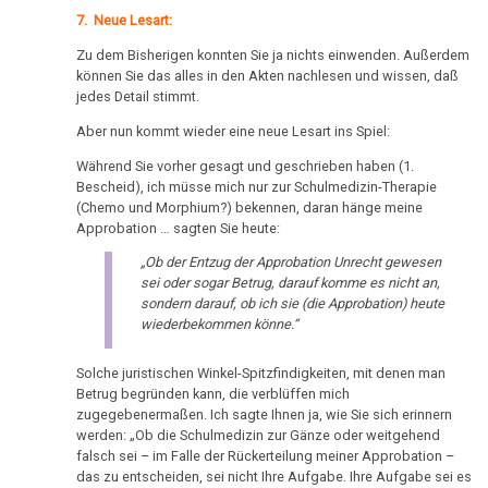
Dr.
in
7. Neue Lesart:
Hamer
Club
2,
Zu dem Bisherigen konnten Sie ja nichts einwenden. Außerdem
20.04.
können Sie das alles in den Akten nachlesen und wissen, daß
ORF
-
jedes Detail stimmt.
1992
Dr.
Aber nun kommt wieder eine neue Lesart ins Spiel:
Hamer
Dr.
Während Sie vorher gesagt und geschrieben haben (1.
an
Hamer
Bescheid), ich müsse mich nur zur Schulmedizin-Therapie
Diefenbach
-
(Chemo und Morphium?) bekennen, daran hänge meine
Approbation … sagten Sie heute:
Fallbeispiel
27.04.
Revierkonflikt
„Ob der Entzug der Approbation Unrecht gewesen
-
sei oder sogar Betrug, darauf komme es nicht an,
Dr.
Dr.
sondern darauf, ob ich sie (die Approbation) heute
Hamer
Hamer
wiederbekommen könne.“
an
in
Solche juristischen Winkel-Spitzfindigkeiten, mit denen man
Diefenbach
Travemünde
Betrug begründen kann, die verblüffen mich
1983
zugegebenermaßen. Ich sagte Ihnen ja, wie Sie sich erinnern
07.05.
werden: „Ob die Schulmedizin zur Gänze oder weitgehend
-
Sanatorium
falsch sei – im Falle der Rückerteilung meiner Approbation –
Dr.
Rosenhof
das zu entscheiden, sei nicht Ihre Aufgabe. Ihre Aufgabe sei es