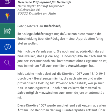
an
mich...
2019
Hessische Prüfungsamt für Heilberufe
ist
für
Abgrenzung
die
Bulimie
Herrn RegDir Christof Diefenbach
Freunde
Wissenschaft?
Report
Adickesallee 36
von
Autorin
Im
Das
60322 Frankfurt am Main
München
Darmkrebs
05.01.
der
des
Sinne
Video
Vorsicht
-
Psycho-
Bildungsprogramms
von
zum
Impfung
Telefon-
Rectum-
Sehr geehrter Herr
Diefenbach
,
Dr.
Onkologie
Dr.
Geburtstag
Interview
Ca
....
Hamer
Ihr Kollege
Schäfer
sagte mir, daß Sie nun diese Woche die
Zum
Hamer?
2022
für
Germanische
Jahre
Entscheidung über die Rückgabe meiner Approbation fertig
an
Nachdenken:
Eierstock
NEWS
stellen wollen.
Heilkunde
1990
Redlichkeit
Dr.
Prüfungsamt
Impfungen
2010
-
und
Hamer's
Hautveränderungen
Für mich die Veranlassung, Sie noch mal ausdrücklich darauf
Verhaltenscode
2/07
hinzuweisen, dass ja die sog. Bundesrepublik Deutschland de
2000
geistiges
Geburtstag
Gespräch
jure seit 1990 nur noch ein Phantomstaat ohne Legitimation ist,
Neurodermitis
-
Eigentum
2023
Biologische
mit
was in meinem Fall auch rechtliche Auswirkungen hat.
....
Gesundheit
Zum
Harmonie
Dr.
Melanom
Jahre
Grundsätzliches...
Dr.
Ich beziehe mich dabei auf die Direktive 1067 vom 18.10.1945
durch
Nachdenken:
Hamer
2001
Hamer's
durch die 4 Besatzungsmächte, die nach wie vor und weiter
Wissen
sog.
Die
Herz
2007
Dr.
provisorische Geltung hat. Provisorisch deshalb, weil ja auch
-
Geburtstag
Schulmedizin
fünf
das Besatzungsstatut – nach dem Völkerrecht maximal 60
Hamer
05.02.
2017
2024
Hirntumoren
Biologischen
Germanische
Jahre möglich – inzwischen auch noch de jure phantomatös
zu
-
ist.
Naturgesetze
Heilkunde
Treffen
religiösen
90.
Hodenkarzinom
Dr.
und
Diese Direktive 1067 wurde anscheinend seit kurzem aus allen
vor
Überzeugungen
Geburtstag
Hamer
Zum
1.
Ämtern und Behörden der sog. Bundesrepublik entfernt. Über
Rechtsstaat
Kehlkopf