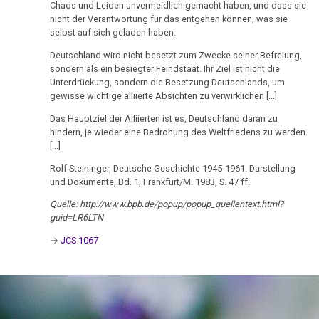
15.03.
Pflanzen
TV,
Chaos und Leiden unvermeidlich gemacht haben, und dass sie
-
ORF
nicht der Verantwortung für das entgehen können, was sie
Schizophrenie
selbst auf sich geladen haben.
Prüfungsamt
1995
an
Speiseröhren-
Deutschland wird nicht besetzt zum Zwecke seiner Befreiung,
Rauchen
Dr.
Dr.
sondern als ein besiegter Feindstaat. Ihr Ziel ist nicht die
Ca
und
Hamer
Unterdrückung, sondern die Besetzung Deutschlands, um
Hamer
gewisse wichtige alliierte Absichten zu verwirklichen [...]
Krebs
über
Syndrom
16.03.
AIDS,
Das Hauptziel der Alliierten ist es, Deutschland daran zu
Metastasen
Tinnitus
-
ARD
hindern, je wieder eine Bedrohung des Weltfriedens zu werden.
[...]
Dr.
und
Medikationen
Uterus
Hamer
ORF
Rolf Steininger, Deutsche Geschichte 1945-1961. Darstellung
und Dokumente, Bd. 1, Frankfurt/M. 1983, S. 47 ff.
an
Tumormarker
1995
Zähne
Freunde
Quelle: http://www.bpb.de/popup/popup_quellentext.html?
Schmerzen
Dr.
Zuckerkrankheiten
guid=LR6LTN
28.03.
Hamer
Therapie
→
JCS 1067
Diabetes
-
und
Dr.
Pilhar
Mein
Hamer
in
Studentenmädchen,
an
3nach9,
die
ALBA
3sat