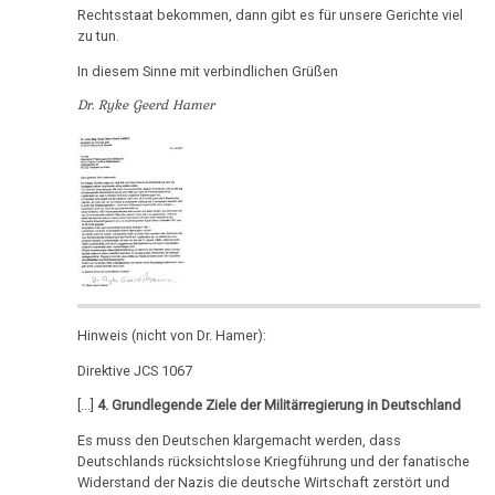
Rechtsstaat bekommen, dann gibt es für unsere Gerichte viel
Dr.
DHS
Hamer,
sein
zu tun.
Parkinson
Hamer
N3,
:-)
Hamersche
an
In diesem Sinne mit verbindlichen Grüßen
1997
Mundbereich
Herde
Zensur
Freunde
Dr. Ryke Geerd Hamer
Bad
bei
Nase
Händigkeit
16.02.
Godesberg
Google
-
1995
Niere
Hormone
Dr.
Gespräch
Nierensammelrohr-
Hamer
Schienen
Dr.
Ca
an
Keimblätter
Hamer
Diefenbach
Wilms-
mit
Mikroben
Tumor
09.03.
Prof.
Hinweis (nicht von Dr. Hamer):
-
Rius
Immunsystem
Pankreas
Direktive JCS 1067
Dr.
Dr.
Hamer
Krebs
Prostata
[...]
4. Grundlegende Ziele der Militärregierung in Deutschland
Hamer
an
Es muss den Deutschen klargemacht werden, dass
Tiere
in
Psychosen
Freunde
Deutschlands rücksichtslose Kriegführung und der fanatische
und
Help
Widerstand der Nazis die deutsche Wirtschaft zerstört und
Schilddrüse