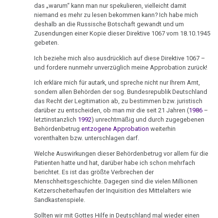
Ort
von
an
Nachdenken:
Biologische
das „warum“ kann man nur spekulieren, vielleicht damit
Kongresse:
Dr.
niemand es mehr zu lesen bekommen kann? Ich habe mich
Diefenbach
Verschiedenes
Naturgesetz
Grußwort
Knochenkrebs
....
Alternative
Hamer
deshalb an die Russische Botschaft gewandt und um
von
Erstes
Möglichkeiten...
Zusendungen einer Kopie dieser Direktive 1067 vom 18.10.1945
05.02.
2.
Leukämie
Dr.
gebeten.
Treffen
-
Biologische
Hamer
Richtigstellungen?
Leberkrebs
Ich beziehe mich also ausdrücklich auf diese Direktive 1067 –
Dr.
Naturgesetz
Online
und fordere nunmehr unverzüglich meine Approbation zurück!
Hamer
Habilitationsrede
Autorisierte
Programm
Lungenkrebs
3.
an
Uni
Akademien?
Ich erkläre mich für autark, und spreche nicht nur Ihrem Amt,
Biologische
sondern allen Behörden der sog. Bundesrepublik Deutschland
Hess.
Trnava
....
Lymphknoten
das Recht der Legitimation ab, zu bestimmen bzw. juristisch
Naturgesetz
Bin
Rundfunk
Lehrmaterial
darüber zu entscheiden, ob man mir die seit 21 Jahren (
1986
–
Interview
ich
Hodgkin/Non-
und
letztinstanzlich
1992
) unrechtmäßig und durch zugegebenen
4.
13.02.
mit
nun
Hodgkin
Behördenbetrug
entzogene Approbation
weiterhin
Übungen
Biologische
-
Dr.
auch
vorenthalten bzw. unterschlagen darf.
Naturgesetz
Magenkrebs
Dr.
Hamer
ein
Welche Auswirkungen dieser Behördenbetrug vor allem für die
Hamer
1998
Zweistein?
Patienten hatte und hat, darüber habe ich schon mehrfach
5.
Mesotheliom
an
berichtet. Es ist das größte Verbrechen der
Biologische
Walter
Ein
Menschheitsgeschichte. Dagegen sind die vielen Millionen
Pfister
Multiple
Naturgesetz
Ketzerscheiterhaufen der Inquisition des Mittelalters wie
Mendel
bißchen
Sklerose
Sandkastenspiele.
15.02.
über
Spaß
NOMENKLATUR
-
Dr.
muss
Sollten wir mit Gottes Hilfe in Deutschland mal wieder einen
Epilepsie