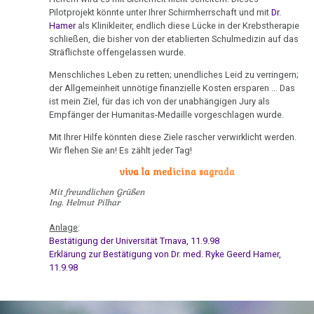
Olivia
DHS
Hamer,
sein
Pilotprojekt könnte unter Ihrer Schirmherrschaft und mit
Dr.
Pilhar:
Parkinson
Hamer
als Klinikleiter, endlich diese Lücke in der Krebstherapie
N3,
:-)
Presseerklärung
schließen, die bisher von der etablierten Schulmedizin auf das
Hamersche
1997
Vater
Sträflichste offengelassen wurde.
Mundbereich
Herde
Zensur
Bad
bei
Menschliches Leben zu retten; unendliches Leid zu verringern;
13.01.
Nase
Händigkeit
der Allgemeinheit unnötige finanzielle Kosten ersparen ... Das
Godesberg
Google
-
ist mein Ziel, für das ich von der unabhängigen Jury als
1995
Niere
Nordström
Hormone
Empfänger der Humanitas-Medaille vorgeschlagen wurde.
an
Gespräch
Mit Ihrer Hilfe könnten diese Ziele rascher verwirklicht werden.
Nierensammelrohr-
Schienen
Helmrich
Wir flehen Sie an! Es zählt jeder Tag!
Dr.
Ca
Keimblätter
Hamer
viva la medicina sagrada
14.01.
Wilms-
mit
Mit freundlichen Grüßen
-
Mikroben
Tumor
Ing. Helmut Pilhar
Prof.
Olivia
Rius
Pilhar:
Immunsystem
Anlage
:
Pankreas
Eltern
Bestätigung der Universität Trnava, 11.9.98
Dr.
Krebs
Erklärung zur Bestätigung von Dr. med. Ryke Geerd Hamer,
Prostata
an
Hamer
11.9.98
Brandtner
Tiere
in
Psychosen
und
Help
15.01.
Schilddrüse