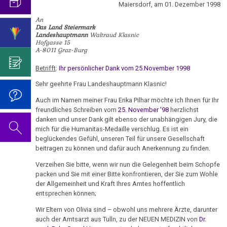
ist
mich...
2019
Maiersdorf, am 01. Dezember 1998
ist
für
Abgrenzung
die
Bulimie
mehr
Wissenschaft?
Report
An
von
Autorin
Im
Das
dran
Das Land Steiermark
München
Darmkrebs
der
des
Sinne
Video
Landeshauptmann
Waltraud Klasnic
als
Vorsicht
Hofgasse 15
Psycho-
Bildungsprogramms
von
zum
wir
A-8011 Graz-Burg
Impfung
Telefon-
Rectum-
Onkologie
Dr.
Geburtstag
denken
Interview
Ca
....
Betrifft
:
Ihr persönlicher Dank vom 25.November 1998
Zum
Hamer?
2022
für
Germanische
Jahre
01.01.
Nachdenken:
Eierstock
Sehr geehrte Frau Landeshauptmann Klasnic!
NEWS
Heilkunde
1990
Redlichkeit
Dr.
-
Impfungen
2010
Auch im Namen meiner Frau Erika Pilhar möchte ich Ihnen für Ihr
-
und
Hamer's
Hautveränderungen
Ingenieur:
freundliches Schreiben vom
25. November '98
herzlichst
Verhaltenscode
2000
geistiges
Geburtstag
Über
Gespräch
danken und unser Dank gilt ebenso der unabhängigen Jury, die
Neurodermitis
Eigentum
2023
mich für die Humanitas-Medaille verschlug. Es ist ein
die
Biologische
mit
....
Zum
beglückendes Gefühl, unseren Teil für unsere Gesellschaft
Reproduzierbarkeit
Harmonie
Dr.
Melanom
Jahre
Grundsätzliches...
Dr.
beitragen zu können und dafür auch Anerkennung zu finden.
Nachdenken:
Hamer
2001
Hamer's
05.01.
sog.
Die
Verzeihen Sie bitte, wenn wir nun die Gelegenheit beim Schopfe
Herz
2007
Dr.
-
Geburtstag
-
packen und Sie mit einer Bitte konfrontieren, der Sie zum Wohle
Schulmedizin
fünf
Hamer
2017
2024
der Allgemeinheit und Kraft Ihres Amtes hoffentlich
Hirntumoren
Olivia
Biologischen
Germanische
zu
entsprechen können;
Pilhar:
Naturgesetze
Heilkunde
Treffen
religiösen
90.
Hodenkarzinom
Wir Eltern von Olivia sind – obwohl uns mehrere Ärzte, darunter
Brandtner
und
vor
Überzeugungen
Geburtstag
auch der Amtsarzt aus Tulln, zu der NEUEN MEDIZIN von
Dr.
Zum
1.
an
Rechtsstaat
Kehlkopf