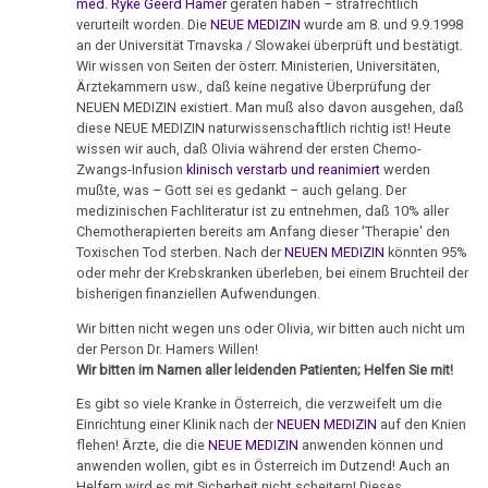
Ort
von
med. Ryke Geerd Hamer
geraten haben – strafrechtlich
Nachdenken:
Biologische
Eltern
Kongresse:
verurteilt worden. Die
NEUE MEDIZIN
wurde am 8. und 9.9.1998
Dr.
Verschiedenes
Naturgesetz
Grußwort
Knochenkrebs
....
Alternative
an der Universität Trnavska / Slowakei überprüft und bestätigt.
Hamer
07.01.
von
Wir wissen von Seiten der österr. Ministerien, Universitäten,
Erstes
Möglichkeiten...
2.
Leukämie
-
Ärztekammern usw., daß keine negative Überprüfung der
Dr.
Treffen
Biologische
NEUEN MEDIZIN existiert. Man muß also davon ausgehen, daß
Olivia
Hamer
Richtigstellungen?
Leberkrebs
diese NEUE MEDIZIN naturwissenschaftlich richtig ist! Heute
Naturgesetz
Pilhar:
Online
wissen wir auch, daß Olivia während der ersten Chemo-
Habilitationsrede
Autorisierte
Eltern
Programm
Zwangs-Infusion
klinisch verstarb und reanimiert
werden
Lungenkrebs
3.
Uni
Akademien?
mußte, was – Gott sei es gedankt – auch gelang. Der
an
Biologische
Trnava
....
medizinischen Fachliteratur ist zu entnehmen, daß 10% aller
Lymphknoten
Präsidentschaftskanzlei
Naturgesetz
Bin
Chemotherapierten bereits am Anfang dieser 'Therapie' den
Lehrmaterial
Toxischen Tod sterben. Nach der
NEUEN MEDIZIN
könnten 95%
Interview
ich
Hodgkin/Non-
08.01.
und
4.
oder mehr der Krebskranken überleben, bei einem Bruchteil der
mit
nun
Hodgkin
-
Übungen
bisherigen finanziellen Aufwendungen.
Biologische
Dr.
auch
Helmrich
Naturgesetz
Magenkrebs
Wir bitten nicht wegen uns oder Olivia, wir bitten auch nicht um
Hamer
ein
an
der Person Dr. Hamers Willen!
1998
Zweistein?
Königin
5.
Wir bitten im Namen aller leidenden Patienten; Helfen Sie mit!
Mesotheliom
Silvia
Biologische
Walter
Ein
Es gibt so viele Kranke in Österreich, die verzweifelt um die
Multiple
Naturgesetz
Einrichtung einer Klinik nach der
NEUEN MEDIZIN
auf den Knien
Mendel
bißchen
10.01.
Sklerose
flehen! Ärzte, die die
NEUE MEDIZIN
anwenden können und
über
Spaß
-
NOMENKLATUR
anwenden wollen, gibt es in Österreich im Dutzend! Auch an
Dr.
muss
Epilepsie
Helfern wird es mit Sicherheit nicht scheitern! Dieses