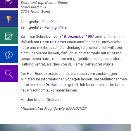
ist
mich...
2019
Erika und Ing. Helmut Pilhar
ist
für
Abgrenzung
die
Bulimie
Maiersdorf 221
mehr
Wissenschaft?
Report
2724 Hohe Wand
von
Autorin
Im
Das
dran
München
Darmkrebs
der
des
Sinne
Video
als
Vorsicht
Sehr geehrte Frau Pilhar!
Psycho-
Bildungsprogramms
von
zum
Sehr geehrter Herr
Ing. Pilhar
!
wir
Impfung
Telefon-
Rectum-
Onkologie
Dr.
Geburtstag
denken
Interview
Ca
Zu Ihrem Schreiben vom
18. Dezember 1997
teile ich Ihnen mit,
....
Zum
Hamer?
2022
daß ich mit Herrn
Dr. Hamer
einen ausführlichen Briefverkehr
für
Germanische
Jahre
01.01.
Nachdenken:
hatte und mit ihm auch stundenlang telefonierte. Ich will aber
Eierstock
NEWS
Heilkunde
1990
Redlichkeit
Dr.
nicht unerwähnt lassen, daß ich auch mehrmals mit Dr. Stangl
-
Impfungen
2010
gesprochen habe, der aber mir gegenüber eine ganz andere
-
und
Hamer's
Hautveränderungen
Ingenieur:
Verhaltenscode
Haltung vertrat, als dies von Dr. Hamer behauptet wurde.
2000
geistiges
Geburtstag
Über
Gespräch
Neurodermitis
Eigentum
2023
Der Herr Bundespräsident hat sich auch vom zuständigen
die
Biologische
mit
....
Ministerium Informationen vorlegen lassen. Die Stellungnahmen
Zum
Reproduzierbarkeit
Harmonie
Dr.
Melanom
Jahre
Grundsätzliches...
Dr.
habe ich Herrn
Dr. Hamer
mitgeteilt. Ich kann Ihnen leider keine
Nachdenken:
Hamer
neue Nachricht zukommen lassen.
2001
Hamer's
05.01.
sog.
Die
Herz
2007
Dr.
-
Geburtstag
Mit den besten Grüßen
-
Schulmedizin
fünf
Hamer
2017
2024
Hirntumoren
Olivia
Ministerialrat Mag. Gerwig BRANDTNER
Biologischen
Germanische
zu
Pilhar:
Naturgesetze
Heilkunde
Treffen
religiösen
90.
Hodenkarzinom
Brandtner
und
vor
Überzeugungen
Geburtstag
Zum
1.
an
Rechtsstaat
Kehlkopf