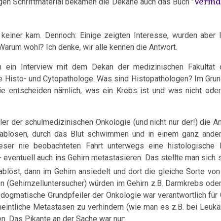
Vermä
en Schriftmaterial bekamen die Dekane auch das Buch "
 keiner kam. Dennoch: Einige zeigten Interesse, wurden aber l
 Warum wohl? Ich denke, wir alle kennen die Antwort.
 ein Interview mit dem Dekan der medizinischen Fakultät d
e Histo- und Cytopathologe. Was sind Histopathologen? Im Gru
Sie entscheiden nämlich, was ein Krebs ist und was nicht oder
r der schulmedizinischen Onkologie (und nicht nur der!) die A
 ablösen, durch das Blut schwimmen und in einem ganz ande
eser nie beobachteten Fahrt unterwegs eine histologische
 eventuell auch ins Gehirn metastasieren. Das stellte man sich s
blöst, dann im Gehirn ansiedelt und dort die gleiche Sorte vo
n (Gehirnzelluntersucher) würden im Gehirn z.B. Darmkrebs ode
dogmatische Grundpfeiler der Onkologie war verantwortlich für
eintliche Metastasen zu verhindern (wie man es z.B. bei Leukä
en. Das Pikante an der Sache war nur: