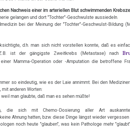
ichen Nachweis einer im arteriellen Blut schwimmenden Krebsze
herie gelangen und dort "Tochter"-Geschwulste aussiedeln.
lmedizin bei der Meinung der "Tochter"-Geschwulst-Bildung (M
ksichtigte, d.h. man sich nicht vorstellen konnte, daß es einf
Br
.B. ist der gängigste Zweitkrebs (Metastase) nach
ch einer Mamma-Operation oder -Amputation die betroffene Fra
 immer so eindeutig, wie es der Laie annimmt. Bei den Medizine
 mit anderen Worten:
, weil man glaubte, daß man es sehen müßte!
n, die sich mit Chemo-Dosierung aller Art auskannt
keine Ahnung hatten, bzw. diese Dinge längst wieder vergessen 
logen noch heute "glauben", was kein Pathologe mehr "glaubt"