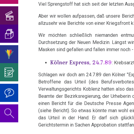
Hilfe...
Geburtstagskonzert
und
Viel Sprengstoff hat sich seit der letzten 
Mein
von
sog.
Infodienst
Blasenkrebs
2018
Übersetzungen
Studentenmädchen
der
Viren?
Überzeugen
AMICI
Aber wir wollen aufpassen, daß unsere Beri
Brustkrebs
allzusehr wie Berichte von einer Kriegsfront k
Psychosomatik
Sie
Geburtstagskonzert
Was
di
Interview
Über
mich...
2019
ist
DIRK
Wir möchten schließlich niemanden entm
Bulimie
für
Abgrenzung
die
Durchsetzung der Neuen Medizin. Längst wird
Wissenschaft?
Report
von
Autorin
Im
Das
2/89
Masken sind gefallen und fallen immer noch 
Darmkrebs
München
der
des
Sinne
Video
Vorsicht
Infodienst
Kölner Express, 24.7.89
: Krebsarz
Rectum-
Psycho-
Bildungsprogramms
von
zum
Impfung
AMICI
Telefon-
Ca
Schlagen wir doch am 24.7.89 den Kölner "Exp
Onkologie
Dr.
Geburtstag
di
Interview
....
Zum
Betroffene das Urteil (des Berufsverbot
Hamer?
2022
DIRK
Eierstock
Verwaltungsgerichts Koblenz hatten also das 
für
Germanische
Jahre
Nachdenken:
Beamte der Bezirksregierung, der Urheberin
NEWS
Heilkunde
1990
Redlichkeit
Dr.
Impfungen
3/89
Hautveränderungen
einen Bericht für die Deutsche Presse Age
2010
-
und
Hamer's
Infodienst
(siehe Bericht). So etwas könnte man wohl ei
Verhaltenscode
Neurodermitis
2000
geistiges
Geburtstag
AMICI
das Urteil in der Hand. Er darf sich glück
Gespräch
Gerichtstermin in Sachen Approbation stattfand
Eigentum
2023
Biologische
di
Melanom
mit
....
Zum