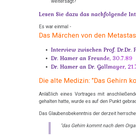
weitersagt?
TV,
Ropers
Ca
Lesen Sie dazu das nachfolgende Inter
ORF
Aktennotiz
Syndrom
Rauchen
1995
Es war einmal -
17.03.
und
Tinnitus
Das Märchen von den Metasta
Dr.
-
Krebs
Hamer
Statement
Uterus
Interview zwischen Prof. Dr.Dr. 
Metastasen
über
Birkmayer
Dr. Hamer an Freunde, 30.7.89
Zähne
Dr. Hamer an Dr. Gallmayer, 21.
AIDS,
Medikationen
20.03.
ARD
Zuckerkrankheiten
Die alte Medizin: "Das Gehirn
-
Tumormarker
und
Schwäbisches
Diabetes
ORF
Anläßlich eines Vortrages mit anschließen
Schmerzen
Tagesblatt:
gehalten hatte, wurde es auf den Punkt gebr
1995
Tübinger
Therapie
Das Glaubensbekenntnis der derzeit herrsch
Dr.
Syndrom
Mein
"das Gehirn kommt nach dem Organ
Hamer
31.03.
Studentenmädchen,