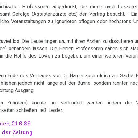
chischer Professoren abgedruckt, die diese nach besagter
samt Gefolge (Assistenzärzte etc.) den Vortrag besucht. - Ein
lche Veranstaltungen zu ignorieren pflegen oder höchstens U
uviel los. Die Leute fingen an, mit ihren Ärzten zu diskutieren u
de) behandeln lassen. Die Herren Professoren sahen sich also 
n die Höhle des Löwen zu begeben, um einer weiteren Veruns
am Ende des Vortrages von Dr. Hamer auch gleich zur Sache: 
 blieben jedoch nicht lange auf der Bühne, sondern rannten na
ichtung Ausgang.
on Zuhörern) konnte nur verhindert werden, indem der 
eiten schließen ließ. Leider.
mer, 21.6.89
n der Zeitung