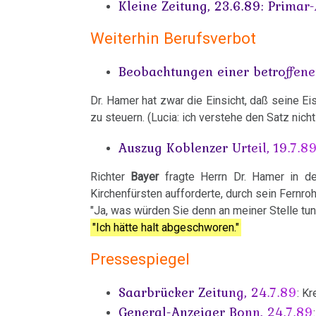
Kleine Zeitung, 23.6.89: Primar
von
Sekunde
Dr.
Weiterhin Berufsverbot
März
Hamer,
Beobachtungen einer betroffen
-
ORF
Code:
Dr. Hamer hat zwar die Einsicht, daß seine Ei
1994
Terror
zu steuern. (Lucia: ich verstehe den Satz nicht
Dr.
gegen
Auszug Koblenzer Urteil, 19.7.8
Hamer
Krebsforscher
Richter
Bayer
fragte Herrn Dr. Hamer in der
in
Hamer
Kirchenfürsten aufforderte, durch sein Fernro
Club
"Ja, was würden Sie denn an meiner Stelle tun
05.04.
2,
"Ich hätte halt abgeschworen."
-
ORF
Wortmeldung
Pressespiegel
1992
Fiess
Saarbrücker Zeitung, 24.7.89
: K
Dr.
General-Anzeiger Bonn, 24.7.89
08.04.