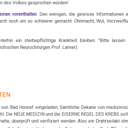
men des Volkes gesprochen würden!
onen vorenthalten
. Den wenigen, die gewisse Informationen er
durch noch um so schwerer gemacht. Ohnmacht, Wut, Verzweifl
erhin ein sterbepflichtige Krankheit bleiben. "Bitte lassen 
eichischen Neurochirurgen Prof. Lanner).
TEN
l von Bad Honnef eingeladen; Sämtliche Dekane von medizinisc
 Zahl. Die NEUE MEDIZIN und die EISERNE REGEL DES KREBS soll
atte, überprüft und verifiziert werden. Also ein Drahtseilakt o