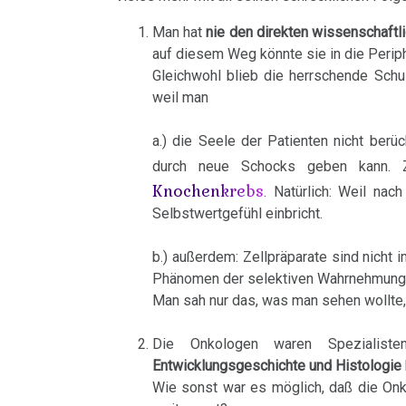
/
bei
Händigkeit
Bad
Prof.
Man hat
nie den direkten wissenschaftl
Nierensammelrohr-
Google
Godesberg
Birkmayer
auf diesem Weg könnte sie in die Perip
Hormone
Ca
Gleichwohl blieb die herrschende Schu
1995
14.03.
weil man
Schienen
Wilms-
Gespräch
-
Tumor
a.) die Seele der Patienten nicht berüc
Keimblätter
Dr.
Schwäbisches
durch neue Schocks geben kann. Z
Hamer
Pankreas
Tagesblatt:
Mikroben
Knochenkrebs
. Natürlich: Weil na
mit
Eiserne
Selbstwertgefühl einbricht.
Prostata
Immunsystem
Prof.
Regel
b.) außerdem: Zellpräparate sind nicht
Rius
des
Psychosen
Krebs
Phänomen der selektiven Wahrnehmung,
Krebs
Man sah nur das, was man sehen wollte
Dr.
Schilddrüse
Tiere
Hamer
17.03.
und
Die Onkologen waren Spezialiste
Schizophrenie
in
-
Entwicklungsgeschichte und Histologie
Pflanzen
Wie sonst war es möglich, daß die Onko
Help
Roland
Speiseröhren-