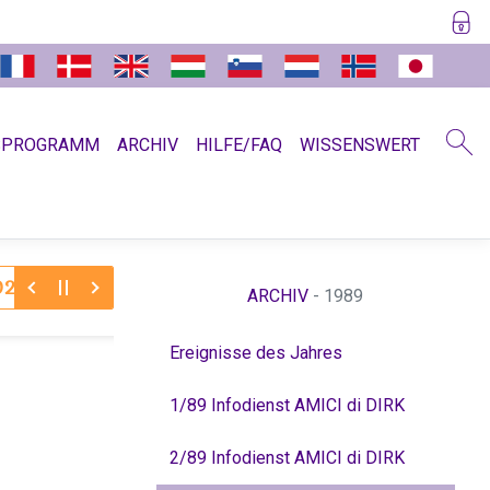
SPROGRAMM
ARCHIV
HILFE/FAQ
WISSENSWERT
30.11.2025:
Dr. Hamer zum Jahreswechsel 11/12
Abschi
ARCHIV
- 1989
Ereignisse des Jahres
1/89 Infodienst AMICI di DIRK
2/89 Infodienst AMICI di DIRK