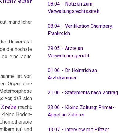
chtnis einer
08.04. - Notizen zum
Verwaltungsrechtsstreit
aut mündlicher
08.04. - Verifikation Chambery,
Frankreich
er Universität
29.05. - Ärzte an
nde die höchste
Verwaltungsgericht
 ob eine Zelle
01.06. - Dr. Helmrich an
nnahme ist, von
Ärztekammer
ren Organ eine
 Metamorphose
21.06. - Statements nach Vortrag
o vor, daß sich
Krebs
n
macht;
23.06. - Kleine Zeitung: Primar-
r kleine Hoden-
Appel an Zuhörer
 Chemotherapie
mikern tut) und
13.07. - Interview mit Pfitzer