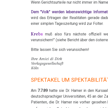
Harmonie
DIRK
Wenn Gerichtsurteile nur nicht immer im Na
Dr.
Jahre
Grundsätzliches...
Dr.
Nachdenken:
Herz
Dem "Volk" werden lebenswichtige Informati
Hamer
2001
Hamer's
sog.
Die
13.01.
Dr.
wird das Ertragen der Realitäten gerade da
Hirntumoren
2007
-
Geburtstag
Schulmedizin
fünf
-
einer simplen Tageszeitung wird zur Folter.
Hamer
2017
2024
Biologischen
Courage:
Hodenkarzinom
Germanische
zu
Krebs
muß also fürs nächste offiziell weit
Naturgesetze
Neue
Heilkunde
Treffen
religiösen
90.
verunsichern!" (siehe Bericht über den österr
Kehlkopf
Krebsbehandlung
und
vor
Überzeugungen
Geburtstag
Zum
1.
Bitte lassen Sie sich verunsichern!
Knochenkrebs
Rechtsstaat
Ort
von
Nachdenken:
Biologische
17.02.
Kongresse:
Ihre Amici di Dirk
Dr.
Verschiedenes
Naturgesetz
-
Verlagsgesellschaft
Leukämie
Grußwort
....
Alternative
Köln
Hamer
Psychiater
von
Erstes
Möglichkeiten...
2.
Leberkrebs
an
SPEKTAKEL UM SPEKTABILITÄ
Dr.
Treffen
Biologische
Verwaltungsgericht
Richtigstellungen?
Lungenkrebs
Hamer
Naturgesetz
Am
7.7.89
hatte sie Dr. Hamer in den Kursaa
Online
04.03.
Autorisierte
deutschsprachiger Universitäten, 45 an der
Lymphknoten
Habilitationsrede
Programm
3.
Patienten, die Dr. Hamer nie vorher gesehen h
-
Akademien?
Uni
Biologische