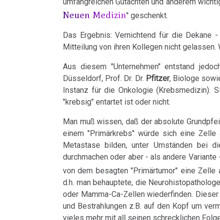
umfangreichen Gutachten und anderem wichtig
Hodgkin/Non-
Verifikation
....
Trnava
Neuen Medizin
Naturgesetz
Bin
" geschenkt.
Hodgkin
München
Lehrmaterial
ich
Interview
Das Ergebnis: Vernichtend für die Dekane -
und
4.
Magenkrebs
06.03.
nun
Mitteilung von ihren Kollegen nicht gelassen.
mit
Übungen
Biologische
-
auch
Mesotheliom
Dr.
Naturgesetz
Aus diesem "Unternehmen" entstand jedoch
Verwaltungsgericht
ein
Düsseldorf, Prof. Dr. Dr.
Pfitzer
, Biologe sowi
Hamer
Multiple
an
Zweistein?
5.
Instanz für die Onkologie (Krebsmedizin). 
1998
"krebsig" entartet ist oder nicht.
Sklerose
Dr.
Biologische
Ein
Walter
Hamer
Naturgesetz
Man muß wissen, daß der absolute Grundpfeile
Epilepsie
bißchen
einem "Primärkrebs" würde sich eine Zelle
Mendel
08.03.
Spaß
NOMENKLATUR
Metastase bilden, unter Umständen bei di
Parkinson
über
durchmachen oder aber - als andere Variante -
-
muss
Dr.
DHS
von dem besagten "Primärtumor" eine Zelle a
Mundbereich
Gespräch
sein
Hamer,
d.h. man behauptete, die Neurohistopathologe
Dr.
:-)
Hamersche
oder Mamma-Ca-Zellen wiederfinden. Dieser 
Nase
N3,
Hamer
Herde
und Bestrahlungen z.B. auf den Kopf um verm
1997
Zensur
vieles mehr mit all seinen schrecklichen Folg
Niere