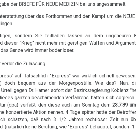
Ausgabe der BRIEFE FÜR NEUE MEDIZIN bei uns angesammelt.
chterstattung über das Fortkommen und den Kampf um die NEUE
lingen.
utigen, sondern Sie teilhaben lassen an dem ungeheuren
 dieser "Krieg" nicht mehr mit geistigen Waffen und Argument
- das Ganze wird immer bodenloser.
t verlor die Zulassung
ress" auf. Tatsächlich, "Express" war wirklich schnell gewesen.
es) doch bequem aus der Morgenpostille. Wie das? Nun, di
Urteil gegen Dr. Hamer sofort der Bezirksregierung Koblenz "he
 dieses ganzen beschämenden Verfahrens, hatten sich sogleich 
ntur (dpa) verfaßt, den diese auch am Sonntag dem
23.7.89 um
ne konzertierte Aktion nennen. 4 Tage später hatte der Betroffe
lich schätzen, daß nach 3 1/2 Jahren rechtloser Zeit nun üb
. (natürlich keine Berufung, wie "Express" behauptet, sondern 1.