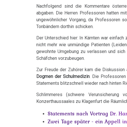
und
-
Nachfolgend sind die Kommentare österrei
die
Pilhar
abgaben. Die Herren Professoren hatten mit
RA
therapeutische
in
ungewöhnlicher Vorgang, da Professoren so
Lucke
Sensation
Tonbändern dorthin schicken.
3nach9,
an
3sat
Der Unterschied hier: In Kärnten war einfach z
Das
Verwaltungsgericht
1995
nicht mehr wie unmündige Patienten (Leiden
ideale
gewohnte Umgebung zu verlassen und sich i
März
Krankenhaus
Dr.
Schäfchen vorzubeugen.
-
Hamer
Statistik
Zur Freude der Zuhörer kam die Diskussion 
Aalener
in
Dogmen der Schulmedizin
. Die Professoren
Volkszeitung:
Statements blitzschnell wieder nach hinten R
Radio
Krebs
Steiermark,
Schlimmeres (schwere Verunsicherung v
durch
Volksgesundheit
Konzerthaussaales zu Klagenfurt die Räumlichk
ORF
Schock
1995
Statements nach Vortrag Dr. Ha
in
Zwei Tage später - ein Appell i
Patientin
einer