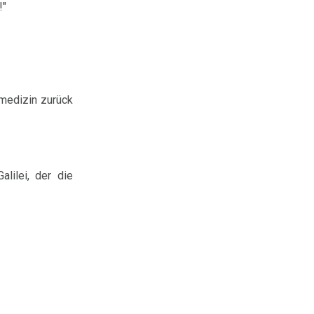
!"
lmedizin zurück
lilei, der die