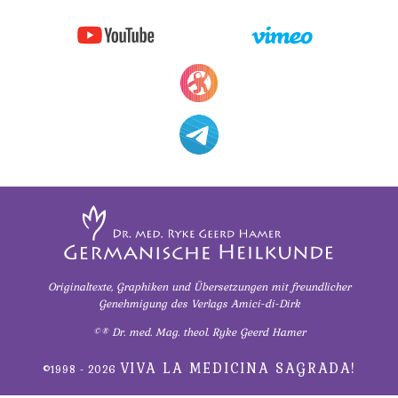
Bilger
therapeutische
1995
an
Sensation
Dr.
Dr.
Das
Hamer
Hamer
ideale
in
28.08.
Krankenhaus
Radio
-
Statistik
Steiermark,
Bilger
ORF
an
1995
Dr.
Hamer
Volksgesundheit
Patientin
von
31.08.
Dr.
-
Hamer,
Dr.
Originaltexte, Graphiken und Übersetzungen
mit freundlicher
ORF
Genehmigung
des Verlags Amici-di-Dirk
Hamer
1994
an
©® Dr. med. Mag. theol. Ryke Geerd Hamer
Bilger
Dr.
VIVA LA MEDICINA SAGRADA!
©1998 - 2026
Hamer
09.09.