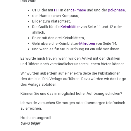
Ort
von
Das Wäre:
Nachdenken:
Biologische
Freunde
Kongresse:
Dr.
Verschiedenes
Naturgesetz
Grußwort
CT Bilder mit
HH
in der
ca-Phase
und und der
pcl-phase
,
Knochenkrebs
....
Alternative
Hamer
den Hamerschen Kompass,
11.04.
von
Erstes
Möglichkeiten...
Bilder zum Klatschtest,
2.
Leukämie
-
Dr.
Treffen
Die Grafik für die
Keimblätter
von Seite 11 und 12 oder
Biologische
Dr.
Hamer
Richtigstellungen?
ähnlich,
Leberkrebs
Naturgesetz
Hamer
Online
Brust mit den drei Keimblättern,
Habilitationsrede
Autorisierte
Gehirnbereiche-Keimblätter-
Mikroben
von Seite 14,
an
Programm
Lungenkrebs
3.
und wenn es für Sie in Ordnung ist ein Bild von Ihnen.
Uni
Akademien?
Landgericht
Biologische
Trnava
....
Lymphknoten
Hamburg
Es würde mich freuen, wenn wir den Artikel mit den Grafiken
Naturgesetz
Bin
Lehrmaterial
und Bildern noch verständlicher unseren Lesern bieten können.
Interview
ich
Hodgkin/Non-
05.05.
und
4.
Wir würden außerdem auf einer extra Seite die Publikationen
mit
nun
Hodgkin
-
Übungen
des Amici di Dirk Verlags aufführen. Dazu würden wir das Logo
Biologische
Dr.
auch
Dr.
des Verlags abbilden.
Naturgesetz
Magenkrebs
Hamer
ein
Hamer
Können Sie uns das in möglichst hoher Auflösung schicken?
1998
Zweistein?
an
5.
Mesotheliom
Ich werde versuchen Sie morgen oder übermorgen telefonisch
Landgericht
Biologische
Walter
Ein
zu erreichen.
Multiple
Hamburg
Naturgesetz
Mendel
bißchen
Hochachtungsvoll
Sklerose
über
Spaß
David
Bilger
10.05.
NOMENKLATUR
Dr.
muss
Epilepsie