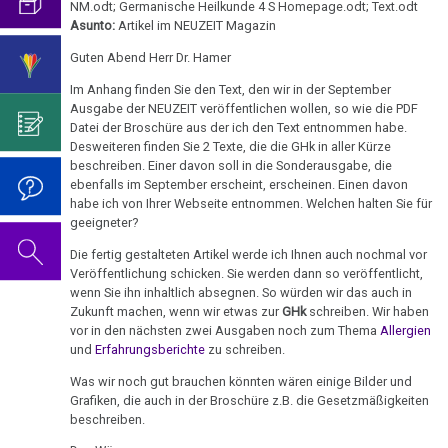
Rechtsstaat
mich...
2019
NM.odt; Germanische Heilkunde 4 S Homepage.odt; Text.odt
ist
für
Abgrenzung
die
Bulimie
Kuhren
Asunto:
Artikel im NEUZEIT Magazin
Wissenschaft?
Report
von
Autorin
Im
Das
München
Guten Abend Herr Dr. Hamer
Darmkrebs
27.03.
der
des
Sinne
Video
Vorsicht
-
Psycho-
Bildungsprogramms
von
zum
Im Anhang finden Sie den Text, den wir in der September
Impfung
Telefon-
Rectum-
Ausgabe der NEUZEIT veröffentlichen wollen, so wie die PDF
Susanne
Onkologie
Dr.
Geburtstag
Interview
Ca
Datei der Broschüre aus der ich den Text entnommen habe.
....
Rehklau:
Zum
Hamer?
2022
für
Desweiteren finden Sie 2 Texte, die die GHk in aller Kürze
Germanische
Jahre
RA
Nachdenken:
Eierstock
beschreiben. Einer davon soll in die Sonderausgabe, die
NEWS
Heilkunde
1990
Redlichkeit
Dr.
Koch
ebenfalls im September erscheint, erscheinen. Einen davon
Impfungen
2010
-
und
Hamer's
habe ich von Ihrer Webseite entnommen. Welchen halten Sie für
Hautveränderungen
an
Verhaltenscode
geeigneter?
2000
geistiges
Geburtstag
Dr.
Gespräch
Neurodermitis
Eigentum
2023
Die fertig gestalteten Artikel werde ich Ihnen auch nochmal vor
Hamer
Biologische
mit
....
Veröffentlichung schicken. Sie werden dann so veröffentlicht,
Zum
Harmonie
Dr.
Melanom
Jahre
Grundsätzliches...
Dr.
wenn Sie ihn inhaltlich absegnen. So würden wir das auch in
31.03.
Nachdenken:
Hamer
Zukunft machen, wenn wir etwas zur
GHk
schreiben. Wir haben
2001
Hamer's
-
sog.
Die
Herz
2007
Dr.
vor in den nächsten zwei Ausgaben noch zum Thema
Allergien
-
Geburtstag
Susanne
Schulmedizin
fünf
und
Erfahrungsberichte
zu schreiben.
Hamer
2017
2024
Hirntumoren
Rehklau:
Biologischen
Germanische
zu
Was wir noch gut brauchen könnten wären einige Bilder und
Dr.
Naturgesetze
Heilkunde
Grafiken, die auch in der Broschüre z.B. die Gesetzmäßigkeiten
Treffen
religiösen
90.
Hodenkarzinom
Hamer
und
beschreiben.
vor
Überzeugungen
Geburtstag
Zum
1.
an
Rechtsstaat
Kehlkopf