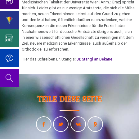
mich...
2019
Medizinischen Fakultät der Universität Wien [Anm.: Graz] spricht
ist
für
27.01.
Abgrenzung
die
Bulimie
für sich. Leider gibt es nur wenige Amtsärzte, die sich die Mühe
Wissenschaft?
Report
-
von
Autorin
Im
Das
machen, neuen Erkenntnissen selbst auf den Grund zu gehen
München
Darmkrebs
Verifikation
und den Mut haben, öffentlich darüber nachzudenken, welche
der
des
Sinne
Video
Vorsicht
Konsequenzen die neuen Erkenntnisse für die Praxis haben.
Burgau
Psycho-
Bildungsprogramms
von
zum
Impfung
Telefon-
Rectum-
Nachahmenswert für deutsche Amtsärzte übrigens auch, sich
Onkologie
Dr.
Geburtstag
in einer wissenschaftlichen Gesellschaft zu vereinigen mit dem
Interview
Ca
27.01.
....
Zum
Hamer?
2022
Ziel, neuere medizinische Erkenntnisse, auch außerhalb der
für
-
Germanische
Jahre
Orthodoxie, zu erforschen.
Nachdenken:
Eierstock
NEWS
Amtsarzt
Heilkunde
1990
Redlichkeit
Dr.
Impfungen
Hier das Schreiben Dr. Stangls:
Dr. Stangl an Dekane
2010
Dr.
-
und
Hamer's
Hautveränderungen
Verhaltenscode
Stangl
2000
geistiges
Geburtstag
Gespräch
Neurodermitis
–
Eigentum
2023
Biologische
mit
....
Untersuchung
Zum
Harmonie
Dr.
Melanom
Jahre
Grundsätzliches...
Dr.
Hirn-
Nachdenken:
Hamer
TEILE DIESE SEITE
2001
Hamer's
CT
sog.
Die
Herz
2007
Dr.
-
Geburtstag
Schulmedizin
fünf
Hamer
Jan/Feb
2017
2024
Hirntumoren
Biologischen
Germanische
zu
-
Naturgesetze
Heilkunde
Treffen
religiösen
90.
Hodenkarzinom
raum&zeit:
und
vor
Überzeugungen
Geburtstag
Richtungsweisende
Zum
1.
Rechtsstaat
Kehlkopf