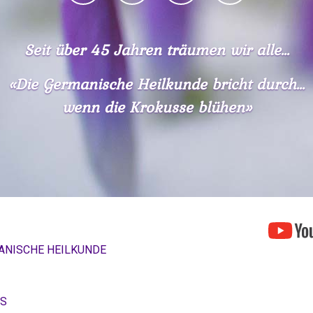
Seit über 45 Jahren träumen wir alle...
«Die Germanische Heilkunde bricht durch...
wenn die Krokusse blühen»
ANISCHE HEILKUNDE
OS